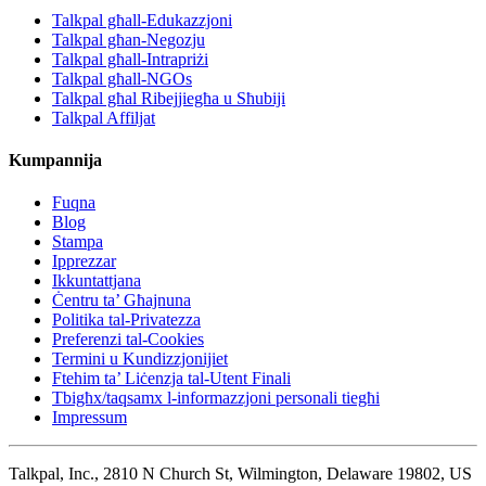
Talkpal għall-Edukazzjoni
Talkpal għan-Negozju
Talkpal għall-Intrapriżi
Talkpal għall-NGOs
Talkpal għal Ribejjiegħa u Sħubiji
Talkpal Affiljat
Kumpannija
Fuqna
Blog
Stampa
Ipprezzar
Ikkuntattjana
Ċentru ta’ Għajnuna
Politika tal-Privatezza
Preferenzi tal-Cookies
Termini u Kundizzjonijiet
Ftehim ta’ Liċenzja tal-Utent Finali
Tbigħx/taqsamx l-informazzjoni personali tiegħi
Impressum
Talkpal, Inc., 2810 N Church St, Wilmington, Delaware 19802, US