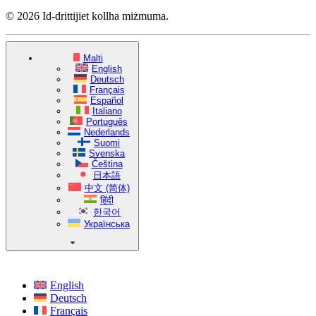
© 2026 Id-drittijiet kollha miżmuma.
Malti
English
Deutsch
Français
Español
Italiano
Português
Nederlands
Suomi
Svenska
Čeština
日本語
中文 (简体)
हिंदी
한국어
Українська
English
Deutsch
Français