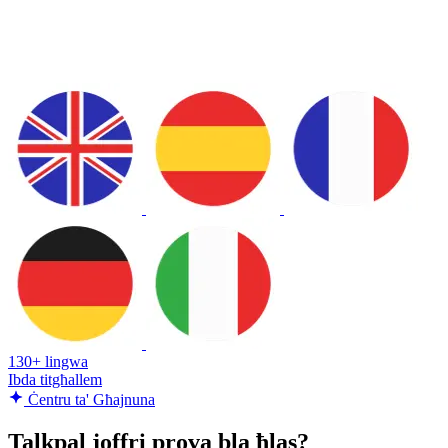
130+ lingwa
Ibda titgħallem
Ċentru ta' Għajnuna
Talkpal joffri prova bla ħlas?