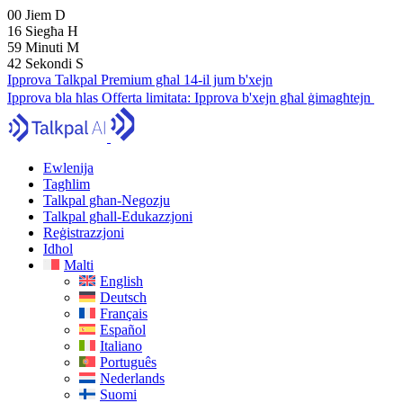
00
Jiem
D
16
Siegħa
H
59
Minuti
M
41
Sekondi
S
Ipprova Talkpal Premium għal 14-il jum b'xejn
Ipprova bla ħlas
Offerta limitata:
Ipprova b'xejn għal ġimagħtejn
Ewlenija
Tagħlim
Talkpal għan-Negozju
Talkpal għall-Edukazzjoni
Reġistrazzjoni
Idħol
Malti
English
Deutsch
Français
Español
Italiano
Português
Nederlands
Suomi