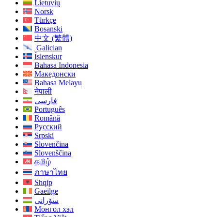
Lietuvių
Norsk
Türkçe
Bosanski
中文 (繁體)
Galician
Íslenskur
Bahasa Indonesia
Македонски
Bahasa Melayu
नेपाली
فارسی
Português
Română
Русский
Srpski
Slovenčina
Slovenščina
தமிழ்
ภาษาไทย
Shqip
Gaeilge
سۆرانی
Монгол хэл