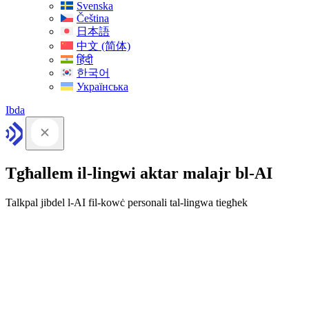
Svenska
Čeština
日本語
中文 (简体)
हिंदी
한국어
Українська
Ibda
Tgħallem il-lingwi aktar malajr bl-AI
Talkpal jibdel l-AI fil-kowċ personali tal-lingwa tiegħek