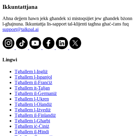
Ikkuntattjana
Aħna dejjem hawn jekk għandek xi mistoqsijiet jew għandek bżonn
l-għajnuna. Ikkuntattja lis-sapport tal-klijenti tagħna ghaċ-ċans fuq
support@talkpal.ai
Lingwi
Tgħallem l-Ingliż
Tgħallem l-Ispanjol
Tgħallem il-Franċiż
Tgħallem it-Taljan
Tgħallem il-Ġermaniż
Tgħallem l-Ukren
Tgħallem l-Olandiż
Tgħallem l-Iżvediż
Tgħallem il-Finlandiż
Tgħallem l-Għarbi
Tgħallem iċ-Ċiniż
Tgħallem il-Ħindi