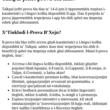
Talkpal joffri prova bla ħlas ta’ 14-il jum li tippermettilek tesplora l-
karatteristiċi u l-lingwi kollha disponibbli fl-app. Dan il-perjodu ta’
prova jippermettilek tesperjenza l-app bis-sħiħ qabel ma timpenja
ruħek għal abbonament.
X’Tinkludi l-Prova B’Xejn?
Il-prova bla ħlas toffri aċċess għall-karatteristiċi u l-lingwi kollha
disponibbli ta’ Talkpal, sabiex tkun tista’ tesperjenza bis-sħiħ il-
benefiċċji qabel ma timpenja ruħek għal abbonament. Matul il-prova
tiegħek, tista’:
Aċċessa t-84 lingwa kollha disponibbli, inklużi għażliet
popolari bħall-Ispanjol, il-Franċiż, il-Ġappuniż, il-Korejan, it-
Taljan, il-Ġermaniż, u ħafna aktar!
Gawdi l-karatteristiċi premium kollha, bħal konversazzjonijiet
illimitati, spjegazzjonijiet avvanzati tal-grammatika, u
eżerċizzji speċjalizzati tal-vokabularju.
Irċievi feedback personalizzat dwar il-ħiliet lingwistiċi
tiegħek, inkluż it-taħdit, il-kitba, is-smigħ u l-pronunzja.
Esplora lezzjonijiet interattivi u interessanti, kif ukoll
simulazzjonijiet ta’ konverżazzjonijiet fil-ħajja reali, iddisinjati
biex isaħħu l-kunfidenza u l-fluwenza tiegħek.