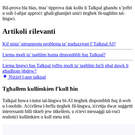
Bil-prova bla ħlas, tista’ tipprova dak kollu li Talkpal għandu x’joffri
u ssib l-aħjar approċċ għall-għanijiet uniċi tiegħek fit-tagħlim tal-
lingwi.
Artikoli rilevanti
Kif nista’ nirrapporta problema ta’ traduzzjoni f’Talkpal AI?
Liema modi ta’ tagħlim huma disponibbli fuq Talkpal?
Liema lingwi fuq Talkpal joffru modi ta’ tagħlim faċli għal dawk li
għadhom jibdew?
Niżżel l-app talkpal
Tgħallem kullimkien f'kull ħin
Talkpal huwa t-tutor tal-lingwa bl-AI tiegħek disponibbli fuq il-web
u l-mobile. Aċċellera l-ħeffa tiegħek fil-lingwa, iċċettja dwar suġġetti
interessanti billi tikteb jew titkellem, u rċievi messaġġi tal-vuċi
realistiċi kullimkien u kull meta trid.