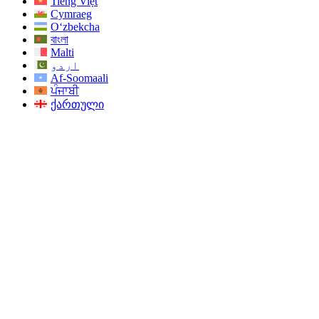
Tiếng Việt
Cymraeg
O‘zbekcha
বাংলা
Malti
اردو
Af-Soomaali
ਪੰਜਾਬੀ
ქართული