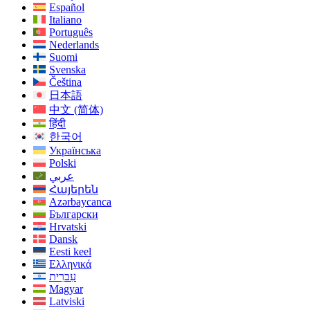
Español
Italiano
Português
Nederlands
Suomi
Svenska
Čeština
日本語
中文 (简体)
हिंदी
한국어
Українська
Polski
عربي
Հայերեն
Azərbaycanca
Български
Hrvatski
Dansk
Eesti keel
Ελληνικά
עִברִית
Magyar
Latviski