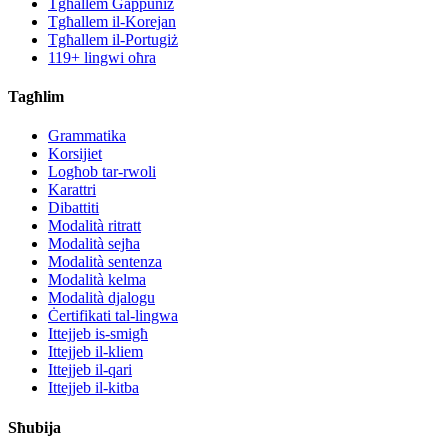
Tgħallem Ġappuniż
Tgħallem il-Korejan
Tgħallem il-Portugiż
119+ lingwi oħra
Tagħlim
Grammatika
Korsijiet
Logħob tar-rwoli
Karattri
Dibattiti
Modalità ritratt
Modalità sejħa
Modalità sentenza
Modalità kelma
Modalità djalogu
Ċertifikati tal-lingwa
Ittejjeb is-smigħ
Ittejjeb il-kliem
Ittejjeb il-qari
Ittejjeb il-kitba
Sħubija