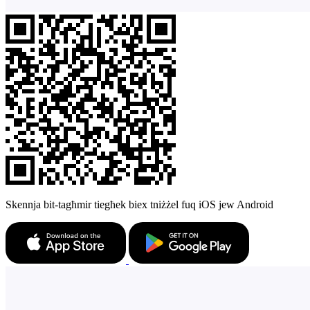
Skennja bit-tagħmir tiegħek biex tniżżel fuq iOS jew Android