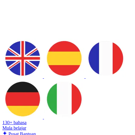
130+ bahasa
Mula belajar
Pusat Bantuan