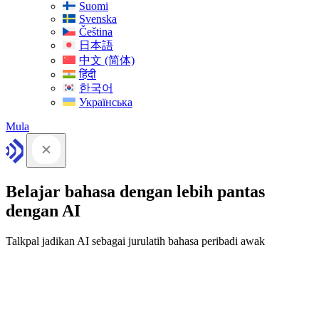
Suomi
Svenska
Čeština
日本語
中文 (简体)
हिंदी
한국어
Українська
Mula
Belajar bahasa dengan lebih pantas
dengan AI
Talkpal jadikan AI sebagai jurulatih bahasa peribadi awak