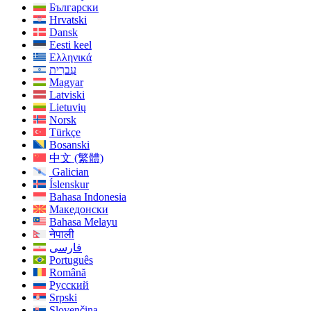
Български
Hrvatski
Dansk
Eesti keel
Ελληνικά
עִברִית
Magyar
Latviski
Lietuvių
Norsk
Türkçe
Bosanski
中文 (繁體)
Galician
Íslenskur
Bahasa Indonesia
Македонски
Bahasa Melayu
नेपाली
فارسی
Português
Română
Русский
Srpski
Slovenčina