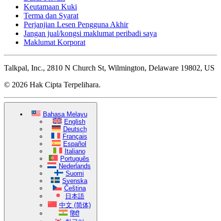
Keutamaan Kuki
Terma dan Syarat
Perjanjian Lesen Pengguna Akhir
Jangan jual/kongsi maklumat peribadi saya
Maklumat Korporat
Talkpal, Inc., 2810 N Church St, Wilmington, Delaware 19802, US
© 2026 Hak Cipta Terpelihara.
Bahasa Melayu
English
Deutsch
Français
Español
Italiano
Português
Nederlands
Suomi
Svenska
Čeština
日本語
中文 (简体)
हिंदी