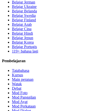
Belajar Jerman
Belajar Ukraine
Belajar Belanda
Belajar Swedia
Belajar Finland
Belajar Arab
Belajar Cina
Belajar Hindi
Belajar Jepun
Belajar Korea
Belajar Portugis
119+ bahasa lagi
Pembelajaran
Tatabahasa
Kursus
Main peranan
Watak
Debat
Mod Foto
Mod Panggilan
Mod Ayat
Mod Perkataan
Mod Dialog