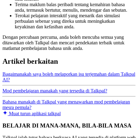
Terima maklum balas peribadi tentang kemahiran bahasa
anda, termasuk bertutur, menulis, mendengar dan sebutan.
Terokai pelajaran interaktif yang menarik dan simulasi
perbualan sebenar yang direka untuk meningkatkan
keyakinan dan kefasihan anda.
Dengan percubaan percuma, anda boleh mencuba semua yang
ditawarkan oleh Talkpal dan mencari pendekatan terbaik untuk
matlamat pembelajaran bahasa unik anda.
Artikel berkaitan
Bagaimanakah saya boleh melaporkan isu terjemahan dalam Talkpal
AI?
Mod pembelajaran manakah yang tersedia di Talkpal?
Bahasa manakah di Talkpal yang menawarkan mod pembelajaran
mesra pemula?
Muat turun aplikasi talkpal
BELAJAR DI MANA-MANA, BILA-BILA MASA
Talkpal ialah tutor bahasa berkuasa AI yang tersedia di platform web