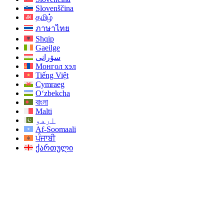
Slovenščina
தமிழ்
ภาษาไทย
Shqip
Gaeilge
سۆرانی
Монгол хэл
Tiếng Việt
Cymraeg
O‘zbekcha
বাংলা
Malti
اردو
Af-Soomaali
ਪੰਜਾਬੀ
ქართული