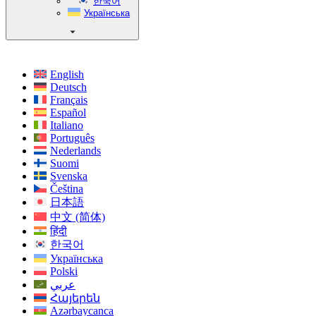
한국어
Українська
English
Deutsch
Français
Español
Italiano
Português
Nederlands
Suomi
Svenska
Čeština
日本語
中文 (简体)
हिंदी
한국어
Українська
Polski
عربي
Հայերեն
Azərbaycanca