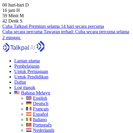
00
hari-hari
D
16
jam
H
59
Minit
M
41
Detik
S
Cuba Talkpal Premium selama 14 hari secara percuma
Cuba secara percuma
Tawaran terhad:
Cuba secara percuma selama
2 minggu
Laman utama
Pembelajaran
Untuk Perniagaan
Untuk Pendidikan
Daftar
Log masuk
Bahasa Melayu
English
Deutsch
Français
Español
Italiano
Português
Nederlands