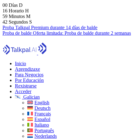
00
Días
D
16
Horario
H
59
Minutos
M
41
Segundos
S
Proba Talkpal Premium durante 14 días de balde
Proba de balde
Oferta limitada:
Proba de balde durante 2 semanas
Inicio
Aprendizaxe
Para Negocios
Por Educación
Rexistrarse
Acceder
Galician
English
Deutsch
Français
Español
Italiano
Português
Nederlands