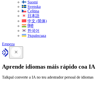
Suomi
Svenska
Čeština
日本語
中文 (简体)
हिंदी
한국어
Українська
Empeza
Aprende idiomas máis rápido coa IA
Talkpal converte a IA no teu adestrador persoal de idiomas