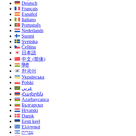
Deutsch
Français
Español
Italiano
Português
Nederlands
Suomi
Svenska
Čeština
日本語
中文 (简体)
हिंदी
한국어
Українська
Polski
عربي
Հայերեն
Azərbaycanca
Български
Hrvatski
Dansk
Eesti keel
Ελληνικά
עִברִית