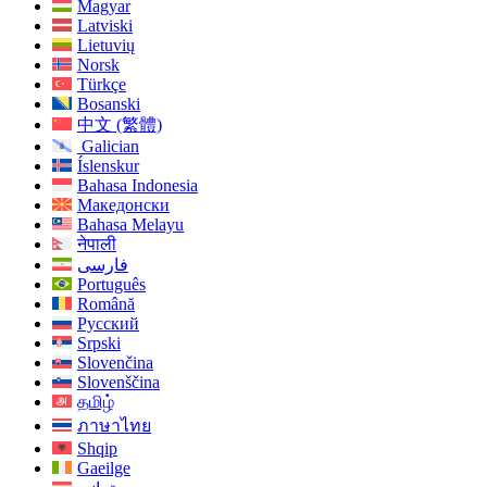
Magyar
Latviski
Lietuvių
Norsk
Türkçe
Bosanski
中文 (繁體)
Galician
Íslenskur
Bahasa Indonesia
Македонски
Bahasa Melayu
नेपाली
فارسی
Português
Română
Русский
Srpski
Slovenčina
Slovenščina
தமிழ்
ภาษาไทย
Shqip
Gaeilge