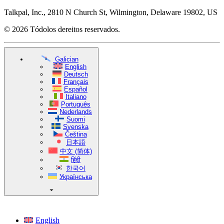
Talkpal, Inc., 2810 N Church St, Wilmington, Delaware 19802, US
© 2026 Tódolos dereitos reservados.
Galician
English
Deutsch
Français
Español
Italiano
Português
Nederlands
Suomi
Svenska
Čeština
日本語
中文 (简体)
हिंदी
한국어
Українська
English