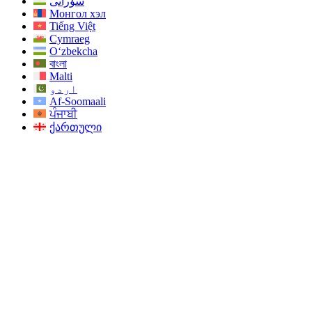
سۆرانی
Монгол хэл
Tiếng Việt
Cymraeg
O‘zbekcha
বাংলা
Malti
اردو
Af-Soomaali
ਪੰਜਾਬੀ
ქართული