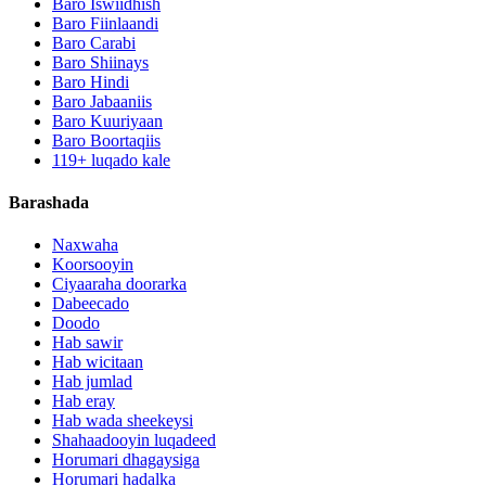
Baro Iswiidhish
Baro Fiinlaandi
Baro Carabi
Baro Shiinays
Baro Hindi
Baro Jabaaniis
Baro Kuuriyaan
Baro Boortaqiis
119+ luqado kale
Barashada
Naxwaha
Koorsooyin
Ciyaaraha doorarka
Dabeecado
Doodo
Hab sawir
Hab wicitaan
Hab jumlad
Hab eray
Hab wada sheekeysi
Shahaadooyin luqadeed
Horumari dhagaysiga
Horumari hadalka