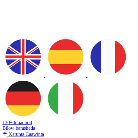
130+ luqadood
Bilow barashada
Xarunta Caawinta