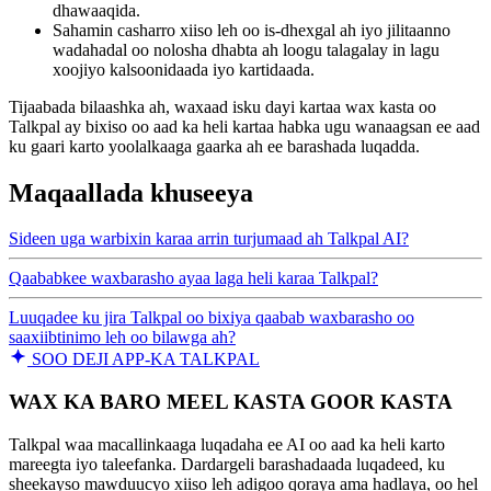
dhawaaqida.
Sahamin casharro xiiso leh oo is-dhexgal ah iyo jilitaanno
wadahadal oo nolosha dhabta ah loogu talagalay in lagu
xoojiyo kalsoonidaada iyo kartidaada.
Tijaabada bilaashka ah, waxaad isku dayi kartaa wax kasta oo
Talkpal ay bixiso oo aad ka heli kartaa habka ugu wanaagsan ee aad
ku gaari karto yoolalkaaga gaarka ah ee barashada luqadda.
Maqaallada khuseeya
Sideen uga warbixin karaa arrin turjumaad ah Talkpal AI?
Qaababkee waxbarasho ayaa laga heli karaa Talkpal?
Luuqadee ku jira Talkpal oo bixiya qaabab waxbarasho oo
saaxiibtinimo leh oo bilawga ah?
SOO DEJI APP-KA TALKPAL
WAX KA BARO MEEL KASTA GOOR KASTA
Talkpal waa macallinkaaga luqadaha ee AI oo aad ka heli karto
mareegta iyo taleefanka. Dardargeli barashadaada luqadeed, ku
sheekayso mawduucyo xiiso leh adigoo qoraya ama hadlaya, oo hel