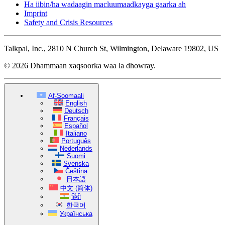
Ha iibin/ha wadaagin macluumaadkayga gaarka ah
Imprint
Safety and Crisis Resources
Talkpal, Inc., 2810 N Church St, Wilmington, Delaware 19802, US
© 2026 Dhammaan xaqsoorka waa la dhowray.
Af-Soomaali
English
Deutsch
Français
Español
Italiano
Português
Nederlands
Suomi
Svenska
Čeština
日本語
中文 (简体)
हिंदी
한국어
Українська