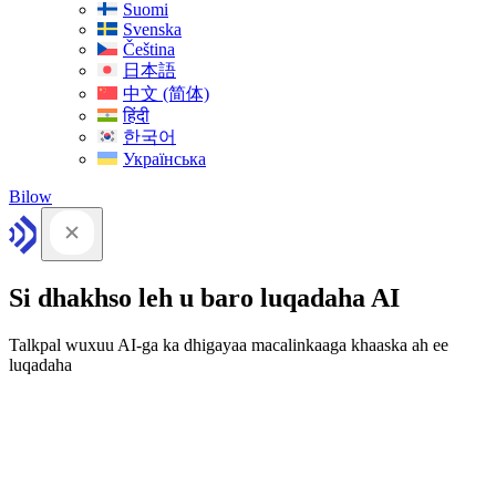
Suomi
Svenska
Čeština
日本語
中文 (简体)
हिंदी
한국어
Українська
Bilow
Si dhakhso leh u baro luqadaha AI
Talkpal wuxuu AI-ga ka dhigayaa macalinkaaga khaaska ah ee
luqadaha