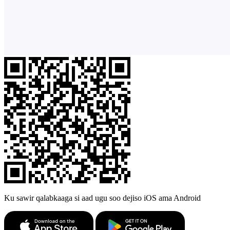
Ku sawir qalabkaaga si aad ugu soo dejiso iOS ama Android