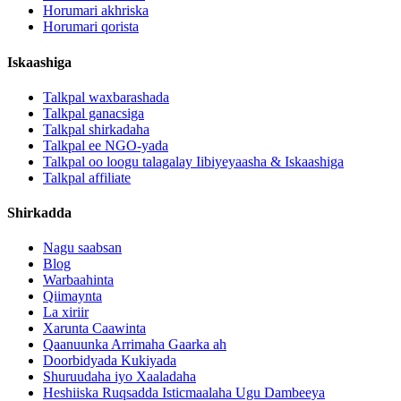
Horumari akhriska
Horumari qorista
Iskaashiga
Talkpal waxbarashada
Talkpal ganacsiga
Talkpal shirkadaha
Talkpal ee NGO-yada
Talkpal oo loogu talagalay Iibiyeyaasha & Iskaashiga
Talkpal affiliate
Shirkadda
Nagu saabsan
Blog
Warbaahinta
Qiimaynta
La xiriir
Xarunta Caawinta
Qaanuunka Arrimaha Gaarka ah
Doorbidyada Kukiyada
Shuruudaha iyo Xaaladaha
Heshiiska Ruqsadda Isticmaalaha Ugu Dambeeya