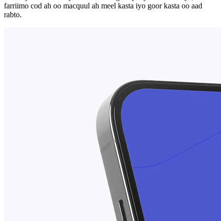
farriimo cod ah oo macquul ah meel kasta iyo goor kasta oo aad
rabto.