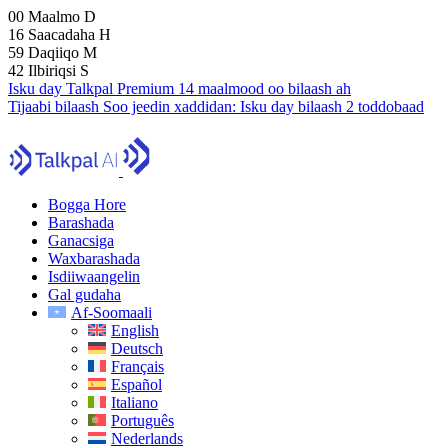
00
Maalmo
D
16
Saacadaha
H
59
Daqiiqo
M
41
Ilbiriqsi
S
Isku day Talkpal Premium 14 maalmood oo bilaash ah
Tijaabi bilaash
Soo jeedin xaddidan:
Isku day bilaash 2 toddobaad
Bogga Hore
Barashada
Ganacsiga
Waxbarashada
Isdiiwaangelin
Gal gudaha
Af-Soomaali
English
Deutsch
Français
Español
Italiano
Português
Nederlands