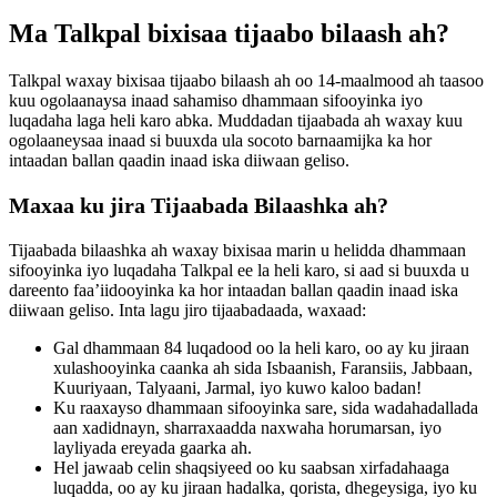
Ma Talkpal bixisaa tijaabo bilaash ah?
Talkpal waxay bixisaa tijaabo bilaash ah oo 14-maalmood ah taasoo
kuu ogolaanaysa inaad sahamiso dhammaan sifooyinka iyo
luqadaha laga heli karo abka. Muddadan tijaabada ah waxay kuu
ogolaaneysaa inaad si buuxda ula socoto barnaamijka ka hor
intaadan ballan qaadin inaad iska diiwaan geliso.
Maxaa ku jira Tijaabada Bilaashka ah?
Tijaabada bilaashka ah waxay bixisaa marin u helidda dhammaan
sifooyinka iyo luqadaha Talkpal ee la heli karo, si aad si buuxda u
dareento faa’iidooyinka ka hor intaadan ballan qaadin inaad iska
diiwaan geliso. Inta lagu jiro tijaabadaada, waxaad:
Gal dhammaan 84 luqadood oo la heli karo, oo ay ku jiraan
xulashooyinka caanka ah sida Isbaanish, Faransiis, Jabbaan,
Kuuriyaan, Talyaani, Jarmal, iyo kuwo kaloo badan!
Ku raaxayso dhammaan sifooyinka sare, sida wadahadallada
aan xadidnayn, sharraxaadda naxwaha horumarsan, iyo
layliyada ereyada gaarka ah.
Hel jawaab celin shaqsiyeed oo ku saabsan xirfadahaaga
luqadda, oo ay ku jiraan hadalka, qorista, dhegeysiga, iyo ku