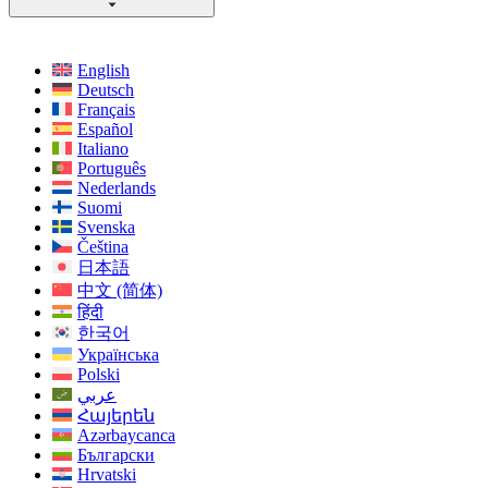
English
Deutsch
Français
Español
Italiano
Português
Nederlands
Suomi
Svenska
Čeština
日本語
中文 (简体)
हिंदी
한국어
Українська
Polski
عربي
Հայերեն
Azərbaycanca
Български
Hrvatski