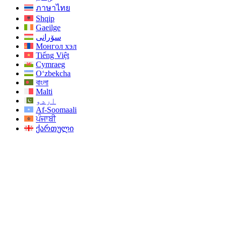
ภาษาไทย
Shqip
Gaeilge
سۆرانی
Монгол хэл
Tiếng Việt
Cymraeg
O‘zbekcha
বাংলা
Malti
اردو
Af-Soomaali
ਪੰਜਾਬੀ
ქართული