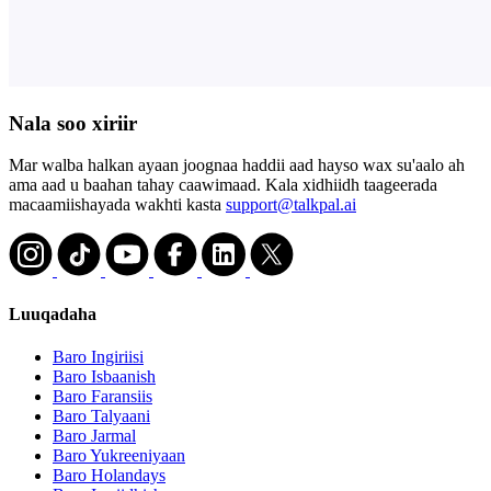
Nala soo xiriir
Mar walba halkan ayaan joognaa haddii aad hayso wax su'aalo ah
ama aad u baahan tahay caawimaad. Kala xidhiidh taageerada
macaamiishayada wakhti kasta
support@talkpal.ai
Luuqadaha
Baro Ingiriisi
Baro Isbaanish
Baro Faransiis
Baro Talyaani
Baro Jarmal
Baro Yukreeniyaan
Baro Holandays