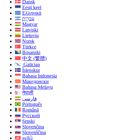
Dansk
Eesti keel
Ελληνικά
עִברִית
Magyar
Latviski
Lietuvių
Norsk
Türkçe
Bosanski
中文 (繁體)
Galician
Íslenskur
Bahasa Indonesia
Македонски
Bahasa Melayu
नेपाली
فارسی
Português
Română
Русский
Srpski
Slovenčina
Slovenščina
தமிழ்