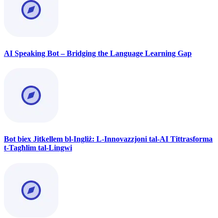
AI Speaking Bot – Bridging the Language Learning Gap
Bot biex Jitkellem bl-Ingliż: L-Innovazzjoni tal-AI Tittrasforma
t-Tagħlim tal-Lingwi