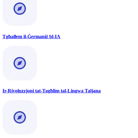
Tgħallem il-Ġermaniż bl-IA
Ir-Rivoluzzjoni tat-Tagħlim tal-Lingwa Taljana