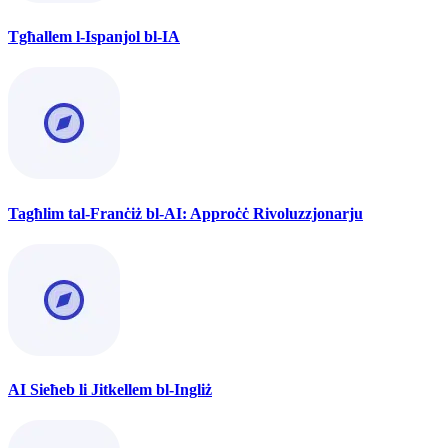
Tgħallem l-Ispanjol bl-IA
Tagħlim tal-Franċiż bl-AI: Approċċ Rivoluzzjonarju
AI Sieħeb li Jitkellem bl-Ingliż