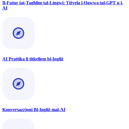
Il-Futur tat-Tagħlim tal-Lingwi: Tiżvela l-Qawwa tal-GPT u l-
AI
AI Prattika li titkellem bl-Ingliż
Konversazzjoni Bl-Ingliż mal-AI