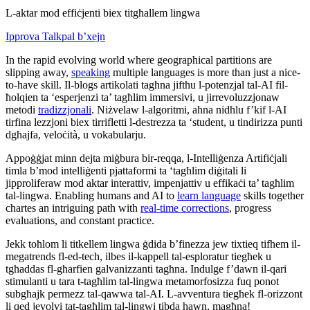
L-aktar mod effiċjenti biex titgħallem lingwa
Ipprova Talkpal b’xejn
In the rapid evolving world where geographical partitions are
slipping away,
speaking
multiple languages is more than just a nice-
to-have skill. Il-blogs artikolati tagħna jiftħu l-potenzjal tal-AI fil-
ħolqien ta ‘esperjenzi ta’ tagħlim immersivi, u jirrevoluzzjonaw
metodi
tradizzjonali
. Niżvelaw l-algoritmi, aħna nidħlu f’kif l-AI
tirfina lezzjoni biex tirrifletti l-destrezza ta ‘student, u tindirizza punti
dgħajfa, veloċità, u vokabularju.
Appoġġjat minn dejta miġbura bir-reqqa, l-Intelliġenza Artifiċjali
timla b’mod intelliġenti pjattaformi ta ‘tagħlim diġitali li
jipproliferaw mod aktar interattiv, impenjattiv u effikaċi ta’ tagħlim
tal-lingwa. Enabling humans and AI to
learn language
skills together
chartes an intriguing path with
real-time corrections
, progress
evaluations, and constant practice.
Jekk toħlom li titkellem lingwa ġdida b’finezza jew tixtieq tifhem il-
megatrends fl-ed-tech, ilbes il-kappell tal-esploratur tiegħek u
tgħaddas fl-għarfien galvanizzanti tagħna. Indulge f’dawn il-qari
stimulanti u tara t-tagħlim tal-lingwa metamorfosizza fuq ponot
subgħajk permezz tal-qawwa tal-AI. L-avventura tiegħek fl-orizzont
li qed jevolvi tat-tagħlim tal-lingwi tibda hawn, magħna!