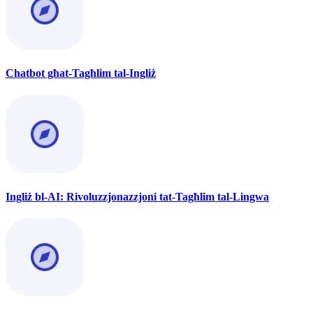
Chatbot għat-Tagħlim tal-Ingliż
Ingliż bl-AI: Rivoluzzjonazzjoni tat-Tagħlim tal-Lingwa