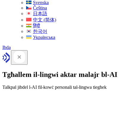
Svenska
Čeština
日本語
中文 (简体)
हिंदी
한국어
Українська
Ibda
Tgħallem il-lingwi aktar malajr bl-AI
Talkpal jibdel l-AI fil-kowċ personali tal-lingwa tiegħek