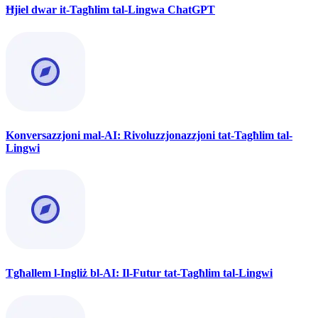
Ħjiel dwar it-Tagħlim tal-Lingwa ChatGPT
Konversazzjoni mal-AI: Rivoluzzjonazzjoni tat-Tagħlim tal-
Lingwi
Tgħallem l-Ingliż bl-AI: Il-Futur tat-Tagħlim tal-Lingwi