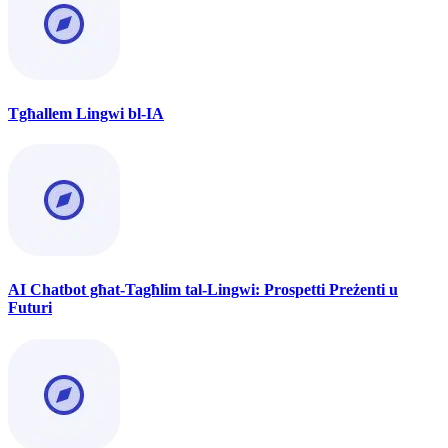
Tgħallem Lingwi bl-IA
AI Chatbot għat-Tagħlim tal-Lingwi: Prospetti Preżenti u
Futuri