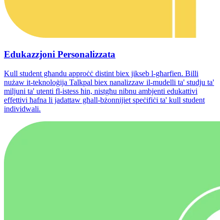
Edukazzjoni Personalizzata
Kull student għandu approċċ distint biex jikseb l-għarfien. Billi
nużaw it-teknoloġija Talkpal biex nanalizzaw il-mudelli ta' studju ta'
miljuni ta' utenti fl-istess ħin, nistgħu nibnu ambjenti edukattivi
effettivi ħafna li jadattaw għall-bżonnijiet speċifiċi ta' kull student
individwali.