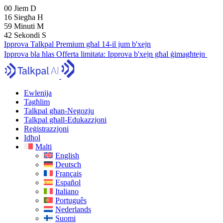
00
Jiem
D
16
Siegħa
H
59
Minuti
M
41
Sekondi
S
Ipprova Talkpal Premium għal 14-il jum b'xejn
Ipprova bla ħlas
Offerta limitata:
Ipprova b'xejn għal ġimagħtejn
Ewlenija
Tagħlim
Talkpal għan-Negozju
Talkpal għall-Edukazzjoni
Reġistrazzjoni
Idħol
Malti
English
Deutsch
Français
Español
Italiano
Português
Nederlands
Suomi