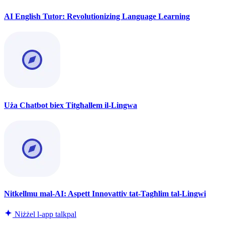
AI English Tutor: Revolutionizing Language Learning
Uża Chatbot biex Titgħallem il-Lingwa
Nitkellmu mal-AI: Aspett Innovattiv tat-Tagħlim tal-Lingwi
Niżżel l-app talkpal