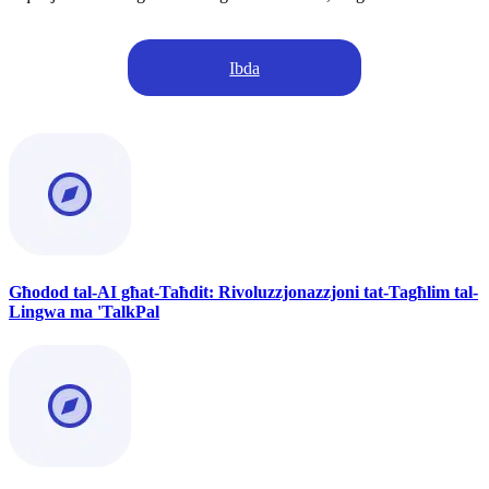
Ibda
Għodod tal-AI għat-Taħdit: Rivoluzzjonazzjoni tat-Tagħlim tal-
Lingwa ma 'TalkPal