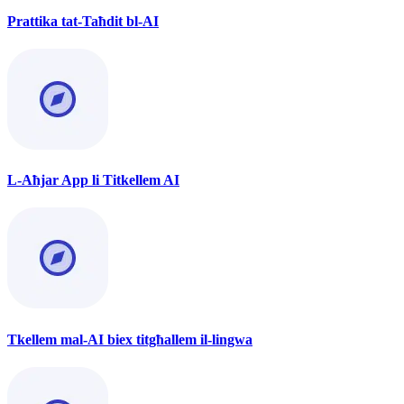
Prattika tat-Taħdit bl-AI
L-Aħjar App li Titkellem AI
Tkellem mal-AI biex titgħallem il-lingwa