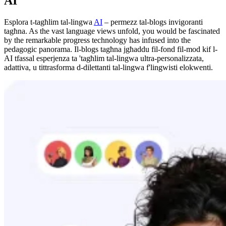
AI
Esplora t-tagħlim tal-lingwa
AI
– permezz tal-blogs invigoranti
tagħna. As the vast language views unfold, you would be fascinated
by the remarkable progress technology has infused into the
pedagogic panorama. Il-blogs tagħna jgħaddu fil-fond fil-mod kif l-
AI tfassal esperjenza ta 'tagħlim tal-lingwa ultra-personalizzata,
adattiva, u tittrasforma d-dilettanti tal-lingwa f'lingwisti elokwenti.