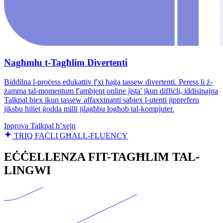
Nagħmlu t-Tagħlim Divertenti
Biddilna l-proċess edukattiv f'xi ħaġa tassew divertenti. Peress li ż-
żamma tal-momentum f'ambjent online jista' jkun diffiċli, iddisinajna
Talkpal biex ikun tassew affaxxinanti sabiex l-utenti jippreferu
jiksbu ħiliet ġodda milli jilagħbu logħob tal-kompjuter.
Ipprova Talkpal b’xejn
TRIQ FAĊLI GĦALL-FLUENCY
EĊĊELLENZA FIT-TAGĦLIM TAL-
LINGWI