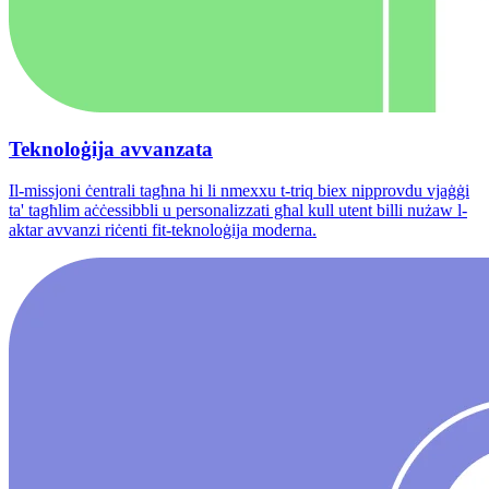
Teknoloġija avvanzata
Il-missjoni ċentrali tagħna hi li nmexxu t-triq biex nipprovdu vjaġġi
ta' tagħlim aċċessibbli u personalizzati għal kull utent billi nużaw l-
aktar avvanzi riċenti fit-teknoloġija moderna.