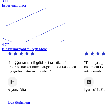
300+
Esperjenzi uniċi
4.7
/5
Klassifikazzjoni tal-App Store
"L-aġġornament il-ġdid bl-istatistika u l-
"Din hija app tas
progress tracker huwa tal-ġenn. Issa l-app qed
bla tmiem f'varje
togħġobni aktar minn qabel."
interessanti. "
Alyona Alta
Igorino112Franc
Ibda titgħallem