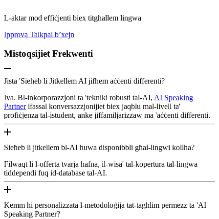
L-aktar mod effiċjenti biex titgħallem lingwa
Ipprova Talkpal b’xejn
Mistoqsijiet Frekwenti
Jista 'Sieħeb li Jitkellem AI jifhem aċċenti differenti?
Iva. Bl-inkorporazzjoni ta 'tekniki robusti tal-AI,
AI Speaking
Partner
ifassal konversazzjonijiet biex jaqblu mal-livell ta'
profiċjenza tal-istudent, anke jiffamiljarizzaw ma 'aċċenti differenti.
Sieħeb li jitkellem bl-AI huwa disponibbli għal-lingwi kollha?
Filwaqt li l-offerta tvarja ħafna, il-wisa' tal-kopertura tal-lingwa
tiddependi fuq id-database tal-AI.
Kemm hi personalizzata l-metodoloġija tat-tagħlim permezz ta 'AI
Speaking Partner?