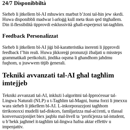
24/7 Disponibbiltà
Sieħeb li jitkellem bl-AI mhuwiex marbut b’żoni tal-ħin jew skedi.
Huwa disponibbli madwar l-arloġġ kull meta tkun qed titgħallem.
Din il-flessibilità tipprovdi esklussività għall-esperjenzi tat-tagħlim.
Feedback Personalizzat
Sieħeb li jitkellem bl-AI jiġi bil-karatteristika inerenti li jipprovdi
feedback f’ħin reali. Huwa jikkoreġi pronunzji żbaljati u missteps
grammatikali perikolużi, jindika oqsma li għandhom jaħdmu
fuqhom, u jrawwem titjib ġenerali.
Tekniki avvanzati tal-AI għal tagħlim
imtejjeb
Tekniki avvanzati tal-AI, inklużi l-algoritmi tal-Ipproċessar tal-
Lingwa Naturali (NLP) u t-Tagħlim tal-Magni, huma forzi li jmexxu
wara sieħeb li jitkellem bl-AI. L-inkorporazzjoni tagħhom
tirrikonoxxi mudelli tad-diskors, familjarizza mal-aċċenti, u tfassal
konversazzjonijiet biex jaqblu mal-livell ta ‘profiċjenza tal-istudent,
u b’hekk jagħmel it-tagħlim tal-lingwa ħafna aktar effettiv u
impenjattiv.