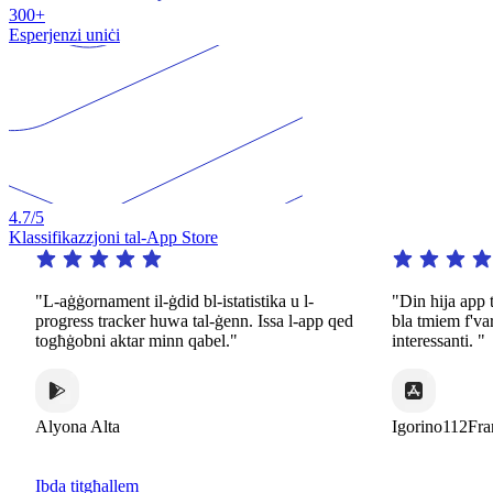
300+
Esperjenzi uniċi
4.7
/5
Klassifikazzjoni tal-App Store
"L-aġġornament il-ġdid bl-istatistika u l-
"Din hija app tas
progress tracker huwa tal-ġenn. Issa l-app qed
bla tmiem f'varje
togħġobni aktar minn qabel."
interessanti. "
Alyona Alta
Igorino112Franc
Ibda titgħallem