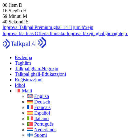
00
Jiem
D
16
Siegħa
H
59
Minuti
M
39
Sekondi
S
Ipprova Talkpal Premium għal 14-il jum b'xejn
Ipprova bla ħlas
Offerta limitata:
Ipprova b'xejn għal ġimagħtejn
Ewlenija
Tagħlim
Talkpal għan-Negozju
Talkpal għall-Edukazzjoni
Reġistrazzjoni
Idħol
Malti
English
Deutsch
Français
Español
Italiano
Português
Nederlands
Suomi