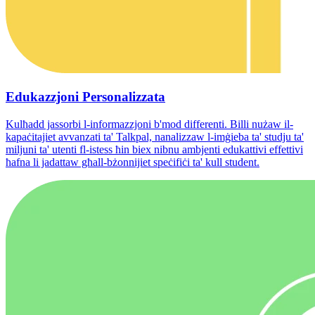
Edukazzjoni Personalizzata
Kulħadd jassorbi l-informazzjoni b'mod differenti. Billi nużaw il-
kapaċitajiet avvanzati ta' Talkpal, nanalizzaw l-imġieba ta' studju ta'
miljuni ta' utenti fl-istess ħin biex nibnu ambjenti edukattivi effettivi
ħafna li jadattaw għall-bżonnijiet speċifiċi ta' kull student.