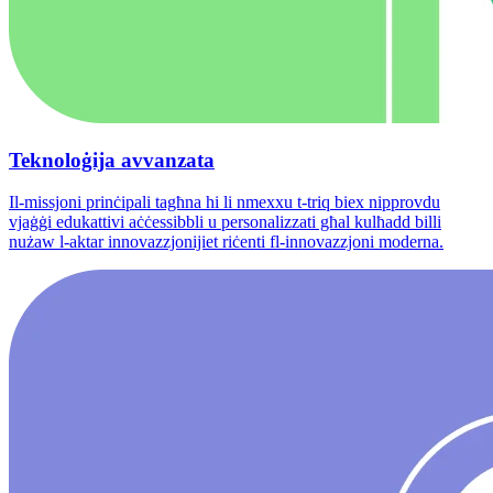
Teknoloġija avvanzata
Il-missjoni prinċipali tagħna hi li nmexxu t-triq biex nipprovdu
vjaġġi edukattivi aċċessibbli u personalizzati għal kulħadd billi
nużaw l-aktar innovazzjonijiet riċenti fl-innovazzjoni moderna.