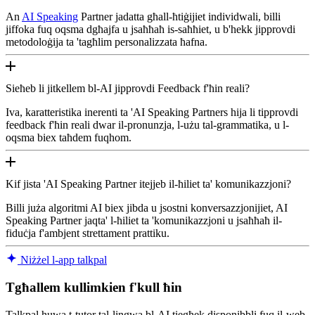
An
AI Speaking
Partner jadatta għall-ħtiġijiet individwali, billi
jiffoka fuq oqsma dgħajfa u jsaħħaħ is-saħħiet, u b'hekk jipprovdi
metodoloġija ta 'tagħlim personalizzata ħafna.
Sieħeb li jitkellem bl-AI jipprovdi Feedback f'ħin reali?
Iva, karatteristika inerenti ta 'AI Speaking Partners hija li tipprovdi
feedback f'ħin reali dwar il-pronunzja, l-użu tal-grammatika, u l-
oqsma biex taħdem fuqhom.
Kif jista 'AI Speaking Partner itejjeb il-ħiliet ta' komunikazzjoni?
Billi juża algoritmi AI biex jibda u jsostni konversazzjonijiet, AI
Speaking Partner jaqta' l-ħiliet ta 'komunikazzjoni u jsaħħaħ il-
fiduċja f'ambjent strettament prattiku.
Niżżel l-app talkpal
Tgħallem kullimkien f'kull ħin
Talkpal huwa t-tutor tal-lingwa bl-AI tiegħek disponibbli fuq il-web