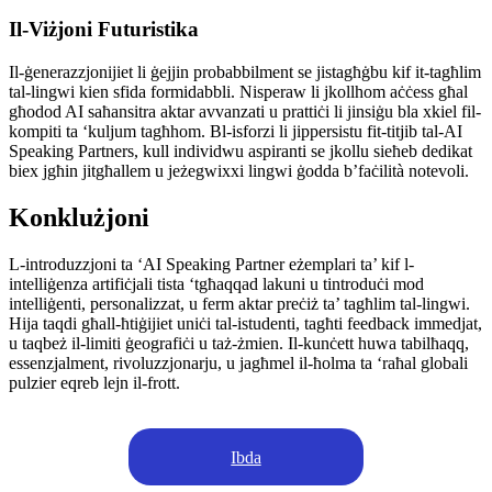
Il-Viżjoni Futuristika
Il-ġenerazzjonijiet li ġejjin probabbilment se jistagħġbu kif it-tagħlim
tal-lingwi kien sfida formidabbli. Nisperaw li jkollhom aċċess għal
għodod AI saħansitra aktar avvanzati u prattiċi li jinsiġu bla xkiel fil-
kompiti ta ‘kuljum tagħhom. Bl-isforzi li jippersistu fit-titjib tal-AI
Speaking Partners, kull individwu aspiranti se jkollu sieħeb dedikat
biex jgħin jitgħallem u jeżegwixxi lingwi ġodda b’faċilità notevoli.
Konklużjoni
L-introduzzjoni ta ‘AI Speaking Partner eżemplari ta’ kif l-
intelliġenza artifiċjali tista ‘tgħaqqad lakuni u tintroduċi mod
intelliġenti, personalizzat, u ferm aktar preċiż ta’ tagħlim tal-lingwi.
Hija taqdi għall-ħtiġijiet uniċi tal-istudenti, tagħti feedback immedjat,
u taqbeż il-limiti ġeografiċi u taż-żmien. Il-kunċett huwa tabilħaqq,
essenzjalment, rivoluzzjonarju, u jagħmel il-ħolma ta ‘raħal globali
pulzier eqreb lejn il-frott.
Ibda