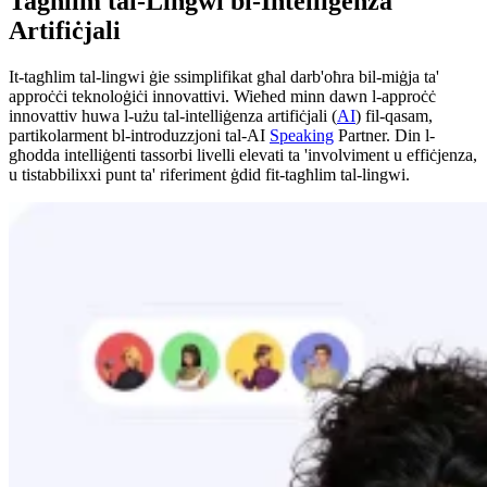
Tagħlim tal-Lingwi bl-Intelliġenza
Artifiċjali
It-tagħlim tal-lingwi ġie ssimplifikat għal darb'oħra bil-miġja ta'
approċċi teknoloġiċi innovattivi. Wieħed minn dawn l-approċċ
innovattiv huwa l-użu tal-intelliġenza artifiċjali (
AI
) fil-qasam,
partikolarment bl-introduzzjoni tal-AI
Speaking
Partner. Din l-
għodda intelliġenti tassorbi livelli elevati ta 'involviment u effiċjenza,
u tistabbilixxi punt ta' riferiment ġdid fit-tagħlim tal-lingwi.