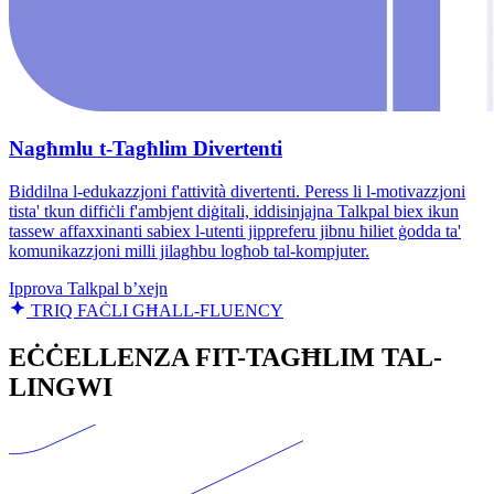
Nagħmlu t-Tagħlim Divertenti
Biddilna l-edukazzjoni f'attività divertenti. Peress li l-motivazzjoni
tista' tkun diffiċli f'ambjent diġitali, iddisinjajna Talkpal biex ikun
tassew affaxxinanti sabiex l-utenti jippreferu jibnu ħiliet ġodda ta'
komunikazzjoni milli jilagħbu logħob tal-kompjuter.
Ipprova Talkpal b’xejn
TRIQ FAĊLI GĦALL-FLUENCY
EĊĊELLENZA FIT-TAGĦLIM TAL-
LINGWI