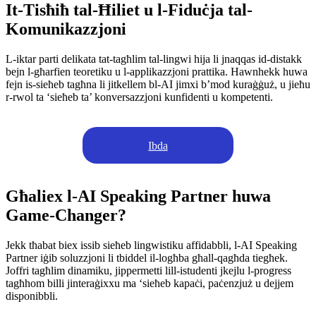
It-Tisħiħ tal-Ħiliet u l-Fiduċja tal-
Komunikazzjoni
L-iktar parti delikata tat-tagħlim tal-lingwi hija li jnaqqas id-distakk
bejn l-għarfien teoretiku u l-applikazzjoni prattika. Hawnhekk huwa
fejn is-sieħeb tagħna li jitkellem bl-AI jimxi b’mod kuraġġuż, u jieħu
r-rwol ta ‘sieħeb ta’ konversazzjoni kunfidenti u kompetenti.
Ibda
Għaliex l-AI Speaking Partner huwa
Game-Changer?
Jekk tħabat biex issib sieħeb lingwistiku affidabbli, l-AI Speaking
Partner iġib soluzzjoni li tbiddel il-logħba għall-qagħda tiegħek.
Joffri tagħlim dinamiku, jippermetti lill-istudenti jkejlu l-progress
tagħhom billi jinteraġixxu ma ‘sieħeb kapaċi, paċenzjuż u dejjem
disponibbli.