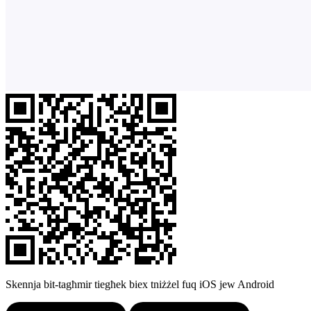
Skennja bit-tagħmir tiegħek biex tniżżel fuq iOS jew Android