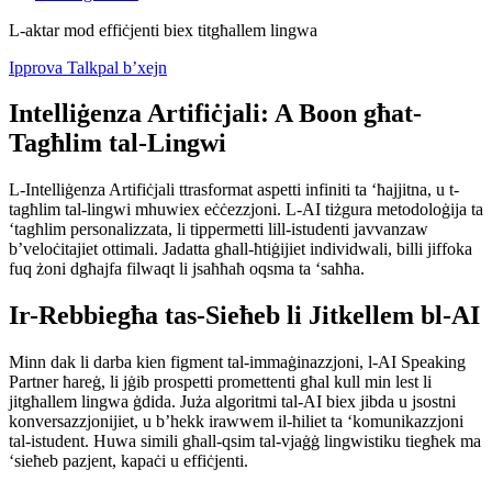
L-aktar mod effiċjenti biex titgħallem lingwa
Ipprova Talkpal b’xejn
Intelliġenza Artifiċjali: A Boon għat-
Tagħlim tal-Lingwi
L-Intelliġenza Artifiċjali ttrasformat aspetti infiniti ta ‘ħajjitna, u t-
tagħlim tal-lingwi mhuwiex eċċezzjoni. L-AI tiżgura metodoloġija ta
‘tagħlim personalizzata, li tippermetti lill-istudenti javvanzaw
b’veloċitajiet ottimali. Jadatta għall-ħtiġijiet individwali, billi jiffoka
fuq żoni dgħajfa filwaqt li jsaħħaħ oqsma ta ‘saħħa.
Ir-Rebbiegħa tas-Sieħeb li Jitkellem bl-AI
Minn dak li darba kien figment tal-immaġinazzjoni, l-AI Speaking
Partner ħareġ, li jġib prospetti promettenti għal kull min lest li
jitgħallem lingwa ġdida. Juża algoritmi tal-AI biex jibda u jsostni
konversazzjonijiet, u b’hekk irawwem il-ħiliet ta ‘komunikazzjoni
tal-istudent. Huwa simili għall-qsim tal-vjaġġ lingwistiku tiegħek ma
‘sieħeb pazjent, kapaċi u effiċjenti.