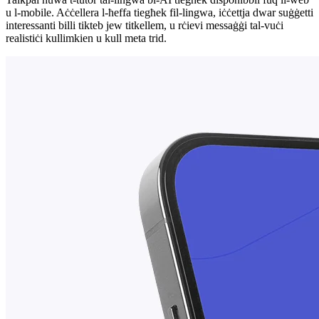
u l-mobile. Aċċellera l-ħeffa tiegħek fil-lingwa, iċċettja dwar suġġetti
interessanti billi tikteb jew titkellem, u rċievi messaġġi tal-vuċi
realistiċi kullimkien u kull meta trid.