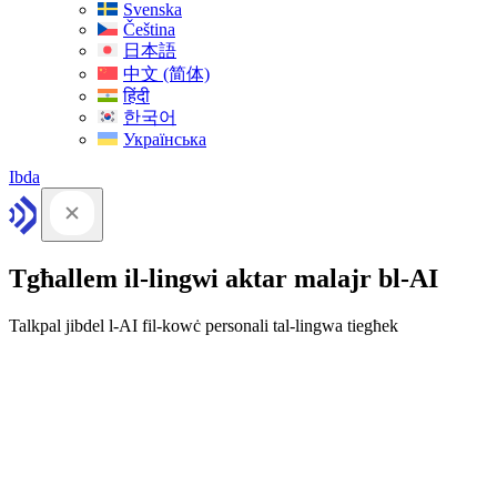
Svenska
Čeština
日本語
中文 (简体)
हिंदी
한국어
Українська
Ibda
Tgħallem il-lingwi aktar malajr bl-AI
Talkpal jibdel l-AI fil-kowċ personali tal-lingwa tiegħek