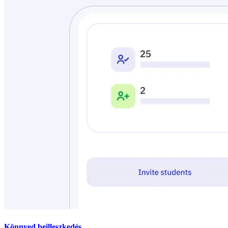
Könnyed beilleszkedés