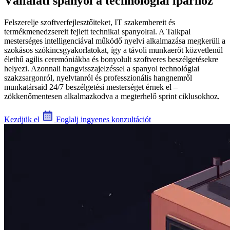
Vállalati spanyol a technológiai iparhoz
Felszerelje szoftverfejlesztőiteket, IT szakembereit és
termékmenedzsereit fejlett technikai spanyolral. A Talkpal
mesterséges intelligenciával működő nyelvi alkalmazása megkerüli a
szokásos szókincsgyakorlatokat, így a távoli munkaerőt közvetlenül
élethű agilis ceremóniákba és bonyolult szoftveres beszélgetésekre
helyezi. Azonnali hangvisszajelzéssel a spanyol technológiai
szakzsargonról, nyelvtanról és professzionális hangnemről
munkatársaid 24/7 beszélgetési mesterséget érnek el –
zökkenőmentesen alkalmazkodva a megterhelő sprint ciklusokhoz.
Kezdjük el
Foglalj ingyenes konzultációt