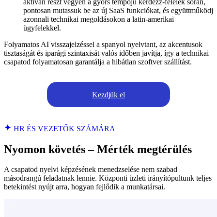
aktívan részt vegyen a gyors tempójú kérdezz-felelek során,
pontosan mutassuk be az új SaaS funkciókat, és együttműködj
azonnali technikai megoldásokon a latin-amerikai
ügyfelekkel.
Folyamatos AI visszajelzéssel a spanyol nyelvtant, az akcentusok
tisztaságát és iparági szintaxisát valós időben javítja, így a technikai
csapatod folyamatosan garantálja a hibátlan szoftver szállítást.
Kezdjük el
HR ÉS VEZETŐK SZÁMÁRA
Nyomon követés – Mérték megtérülés
A csapatod nyelvi képzésének menedzselése nem szabad
másodrangú feladatnak lennie. Központi üzleti irányítópultunk teljes
betekintést nyújt arra, hogyan fejlődik a munkatársai.