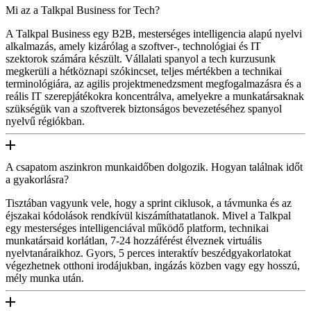
Mi az a Talkpal Business for Tech?
A Talkpal Business egy B2B, mesterséges intelligencia alapú nyelvi
alkalmazás, amely kizárólag a szoftver-, technológiai és IT
szektorok számára készült. Vállalati spanyol a tech kurzusunk
megkerüli a hétköznapi szókincset, teljes mértékben a technikai
terminológiára, az agilis projektmenedzsment megfogalmazásra és a
reális IT szerepjátékokra koncentrálva, amelyekre a munkatársaknak
szükségük van a szoftverek biztonságos bevezetéséhez spanyol
nyelvű régiókban.
A csapatom aszinkron munkaidőben dolgozik. Hogyan találnak időt
a gyakorlásra?
Tisztában vagyunk vele, hogy a sprint ciklusok, a távmunka és az
éjszakai kódolások rendkívül kiszámíthatatlanok. Mivel a Talkpal
egy mesterséges intelligenciával működő platform, technikai
munkatársaid korlátlan, 7-24 hozzáférést élveznek virtuális
nyelvtanáraikhoz. Gyors, 5 perces interaktív beszédgyakorlatokat
végezhetnek otthoni irodájukban, ingázás közben vagy egy hosszú,
mély munka után.