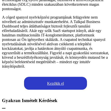
életciklus (SDLC) minden szakaszában következetesen magas
pontosságot.
A céged spanyol nyelvképzési programjának felügyelete nem
növelheti az adminisztratív munkaterhelést. A Talkpal Business
Dashboard teljes átláthatóságot biztosít fejlesztői tanulási
előrehaladásáról. Akár egy szűk SaaS startupot irányít, akár egy
hatalmas multinacionális IT-konglomerátumot, platformunk
pontosan az Ön igényeihez skálázik. A csapatod technikai spanyol
nyelvtudásának növelésével aktívan csökkenti a telepítési
kockázatokat, javítja a határokon átnyúló csapatmunka, és
egyszerűsíti a termékszállítást. Figyeld a napi gyakorlási sorozatokat,
kövesd a beszédfolyékonyság javulását, és könnyedén mutassd be a
képzési befektetéseid megtérülését – mindezt egy intuitív
irányítópultról.
Kezdjük el
Gyakran Ismételt Kérdések