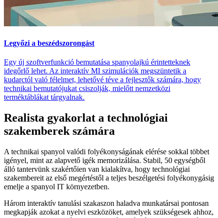
Legyőzi a beszédszorongást
Egy új szoftverfunkció bemutatása spanyolajkú érintetteknek
idegőrlő lehet. Az interaktív MI szimulációk megszüntetik a
kudarctól való félelmet, lehetővé téve a fejlesztők számára, hogy
technikai bemutatójukat csiszolják, mielőtt nemzetközi
terméktáblákat tárgyalnak.
Realista gyakorlat a technológiai
szakemberek számára
A technikai spanyol valódi folyékonyságának elérése sokkal többet
igényel, mint az alapvető igék memorizálása. Stabil, 50 egységből
álló tantervünk szakértőien van kialakítva, hogy technológiai
szakembereit az első megértéstől a teljes beszélgetési folyékonygásig
emelje a spanyol IT környezetben.
Három interaktív tanulási szakaszon haladva munkatársai pontosan
megkapják azokat a nyelvi eszközöket, amelyek szükségesek ahhoz,