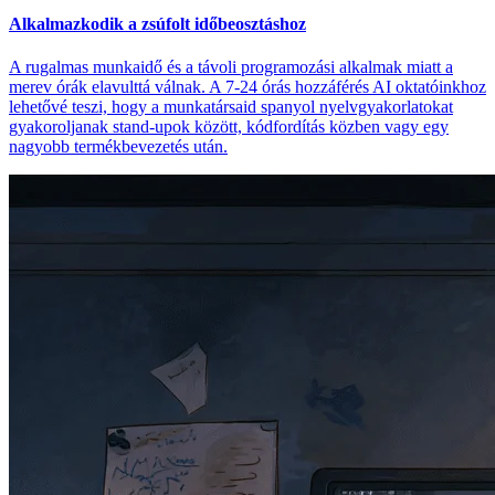
Alkalmazkodik a zsúfolt időbeosztáshoz
A rugalmas munkaidő és a távoli programozási alkalmak miatt a
merev órák elavulttá válnak. A 7-24 órás hozzáférés AI oktatóinkhoz
lehetővé teszi, hogy a munkatársaid spanyol nyelvgyakorlatokat
gyakoroljanak stand-upok között, kódfordítás közben vagy egy
nagyobb termékbevezetés után.