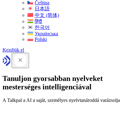
Čeština
日本語
中文 (简体)
हिंदी
한국어
Українська
Polski
Kezdjük el
Tanuljon gyorsabban nyelveket
mesterséges intelligenciával
A Talkpal a AI a saját, személyes nyelvtanároddá varázsolja