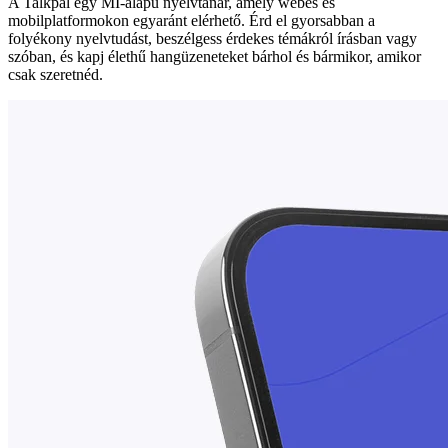
A Talkpal egy MI-alapú nyelvtanár, amely webes és
mobilplatformokon egyaránt elérhető. Érd el gyorsabban a
folyékony nyelvtudást, beszélgess érdekes témákról írásban vagy
szóban, és kapj élethű hangüzeneteket bárhol és bármikor, amikor
csak szeretnéd.