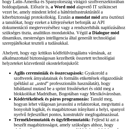
hogy Latin-Amerika és Spanyolország virágzó szoftverszektorában
boldoguljanak. Először is,
a Word mód
alapvető IT szókincset
vezet be, amely mindent lefed a háttérinfrastruktúrától a
kiberbiztonsági protokollokig. Ezután
a mondat mód
arra ösztönzi
a tanulókat, hogy ezeket a kifejezéseket befonják az API
dokumentáció megtervezéséhez vagy a rendszerhibák naplózásához
szükséges tiszta, analitikus mondatokba. Végül
a Dialogue mód
dinamikus, mesterséges intelligencia által generált technológiai
szerepjátékokat teszteli a tudásukkal.
Ahelyett, hogy egy kritikus kódfelülvizsgálatra várnának, az
alkalmazottaid biztonságosan kezelhetik összetett technológiai
helyzeteket közvetlenül okostelefonjukról:
Agilis ceremóniák és összecsapások:
Gyakorold a
szoftverek árnyalatainak és formális etikettének eligazodását
(például az „
usted
” professzionális használatát), hogy
hibátlanul mutasd be a sprint frissítéseket és oldd meg a
blokkolókat Madridban, Bogotában vagy Mexikóvárosban.
Kódértékelések és páros programozás:
Tanuld meg,
hogyan lehet világosan javasolni a refaktorokat, megvitatni a
bonyolult logikát, és magabiztosan irányítani a helyi, spanyol
nyelvű fejlesztőket pontos, konstruktív megfogalmazással.
Termékbemutatók és ügyfélbemutatók:
Fejlesd ki azt a
beszélt magabiztosságot, amely szükséges ahhoz, hogy