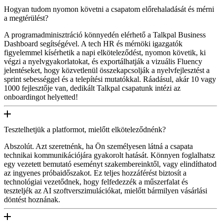
Hogyan tudom nyomon követni a csapatom előrehaladását és mérni
a megtérülést?
A programadminisztráció könnyedén elérhető a Talkpal Business
Dashboard segítségével. A tech HR és mérnöki igazgatók
figyelemmel kísérhetik a napi elköteleződést, nyomon követik, ki
végzi a nyelvgyakorlatokat, és exportálhatják a vizuális Fluency
jelentéseket, hogy közvetlenül összekapcsolják a nyelvfejlesztést a
sprint sebességgel és a telepítési mutatókkal. Ráadásul, akár 10 vagy
1000 fejlesztője van, dedikált Talkpal csapatunk intézi az
onboardingot helyetted!
Tesztelhetjük a platformot, mielőtt elköteleződnénk?
Abszolút. Azt szeretnénk, ha Ön személyesen látná a csapata
technikai kommunikációjára gyakorolt hatását. Könnyen foglalhatsz
egy vezetett bemutató eseményt szakembereinktől, vagy elindíthatod
az ingyenes próbaidőszakot. Ez teljes hozzáférést biztosít a
technológiai vezetődnek, hogy felfedezzék a műszerfalat és
teszteljék az AI szoftverszimulációkat, mielőtt bármilyen vásárlási
döntést hoznának.