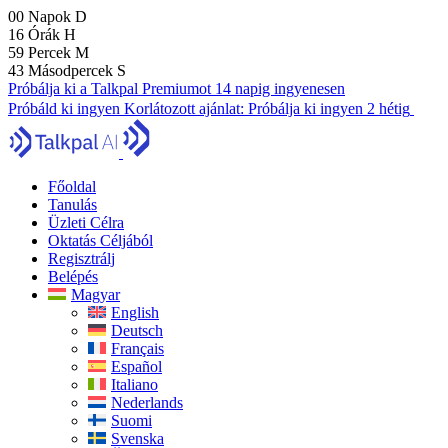
00
Napok
D
16
Órák
H
59
Percek
M
41
Másodpercek
S
Próbálja ki a Talkpal Premiumot 14 napig ingyenesen
Próbáld ki ingyen
Korlátozott ajánlat:
Próbálja ki ingyen 2 hétig
Főoldal
Tanulás
Üzleti Célra
Oktatás Céljából
Regisztrálj
Belépés
Magyar
English
Deutsch
Français
Español
Italiano
Nederlands
Suomi
Svenska