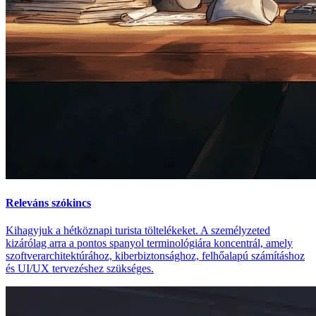
Releváns szókincs
Kihagyjuk a hétköznapi turista töltelékeket. A személyzeted
kizárólag arra a pontos spanyol terminológiára koncentrál, amely
szoftverarchitektúrához, kiberbiztonsághoz, felhőalapú számításhoz
és UI/UX tervezéshez szükséges.