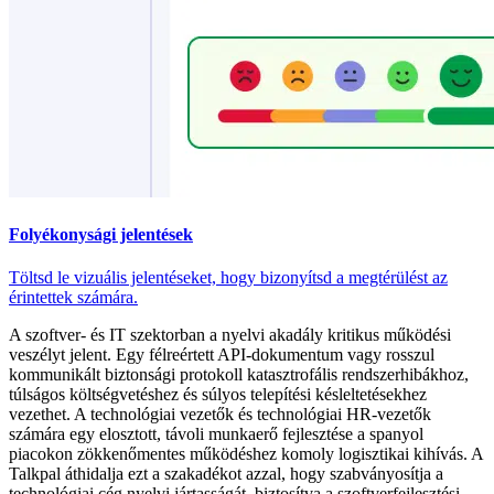
Folyékonysági jelentések
Töltsd le vizuális jelentéseket, hogy bizonyítsd a megtérülést az
érintettek számára.
A szoftver- és IT szektorban a nyelvi akadály kritikus működési
veszélyt jelent. Egy félreértett API-dokumentum vagy rosszul
kommunikált biztonsági protokoll katasztrofális rendszerhibákhoz,
túlságos költségvetéshez és súlyos telepítési késleltetésekhez
vezethet. A technológiai vezetők és technológiai HR-vezetők
számára egy elosztott, távoli munkaerő fejlesztése a spanyol
piacokon zökkenőmentes működéshez komoly logisztikai kihívás. A
Talkpal áthidalja ezt a szakadékot azzal, hogy szabványosítja a
technológiai cég nyelvi jártasságát, biztosítva a szoftverfejlesztési