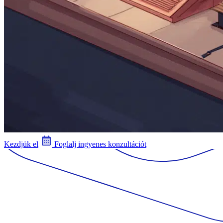
Kezdjük el
Foglalj ingyenes konzultációt