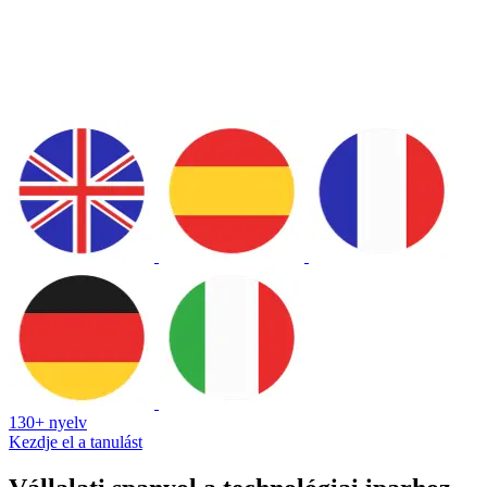
130+ nyelv
Kezdje el a tanulást