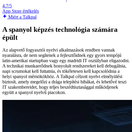
4.7/5
App Store értékelés
Miért a Talkpal
A spanyol képzés technológia számára
épült
Az alapvető fogyasztói nyelvi alkalmazások rendben vannak
nyaralásra, de nem segítenek a fejlesztőidnek egy gyors tempójú
latin-amerikai startupban vagy egy madridi IT osztályban eligazodni.
A technikai munkaerődnek bonyolult rendszereket kell debugálnia,
napi scrumokat kell futtatnia, és tökéletesen kell kapcsolódnia a
helyi spanyol mérnökökhöz. A Talkpal célzott nyelvi elmélyülést
biztosít, amely megelőzi a drága telepítési hibákat, és lehetővé teszi
IT szakembereidet, hogy teljes beszédtisztasággal működjenek
együtt a spanyol nyelvű piacokon.