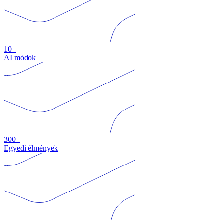
10+
AI módok
300+
Egyedi élmények