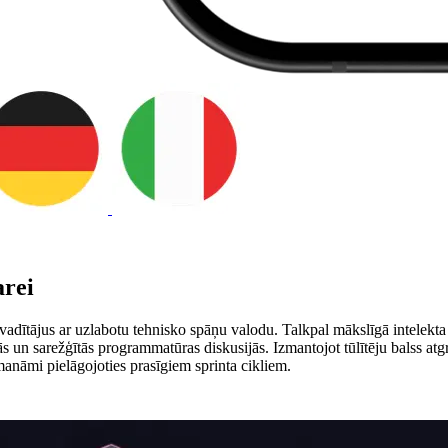
arei
vadītājus ar uzlabotu tehnisko spāņu valodu. Talkpal mākslīgā intelekta
ijās un sarežģītās programmatūras diskusijās. Izmantojot tūlītēju balss a
manāmi pielāgojoties prasīgiem sprinta cikliem.