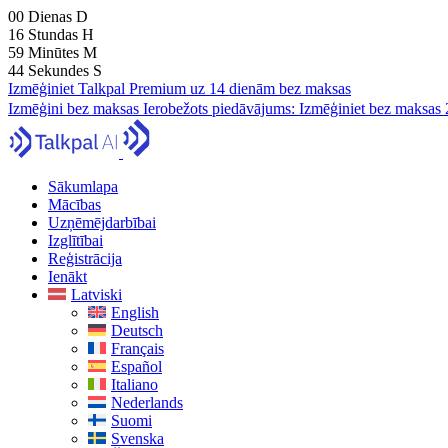
00
Dienas
D
16
Stundas
H
59
Minūtes
M
43
Sekundes
S
Izmēģiniet Talkpal Premium uz 14 dienām bez maksas
Izmēģini bez maksas
Ierobežots piedāvājums:
Izmēģiniet bez maksas 
Sākumlapa
Mācības
Uzņēmējdarbībai
Izglītībai
Reģistrācija
Ienākt
Latviski
English
Deutsch
Français
Español
Italiano
Nederlands
Suomi
Svenska