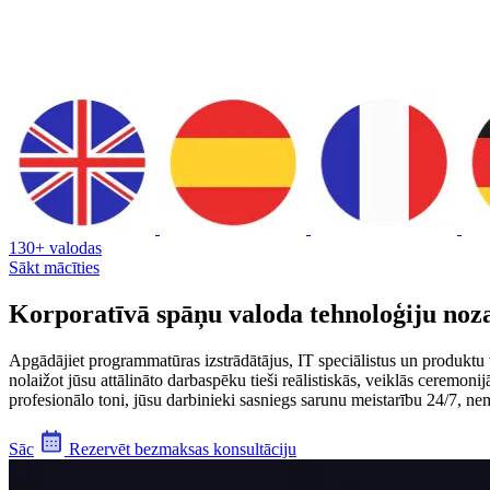
130+ valodas
Sākt mācīties
Korporatīvā spāņu valoda tehnoloģiju noz
Apgādājiet programmatūras izstrādātājus, IT speciālistus un produktu 
nolaižot jūsu attālināto darbaspēku tieši reālistiskās, veiklās ceremon
profesionālo toni, jūsu darbinieki sasniegs sarunu meistarību 24/7, ne
Sāc
Rezervēt bezmaksas konsultāciju