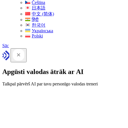
Čeština
日本語
中文 (简体)
हिंदी
한국어
Українська
Polski
Sāc
Apgūsti valodas ātrāk ar AI
Talkpal pārvērš AI par tavu personīgo valodas treneri