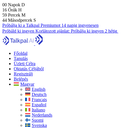
00
Napok
D
16
Órák
H
59
Percek
M
43
Másodpercek
S
Próbálja ki a Talkpal Premiumot 14 napig ingyenesen
Próbáld ki ingyen
Korlátozott ajánlat:
Próbálja ki ingyen 2 hétig
Főoldal
Tanulás
Üzleti Célra
Oktatás Céljából
Regisztrálj
Belépés
Magyar
English
Deutsch
Français
Español
Italiano
Nederlands
Suomi
Svenska