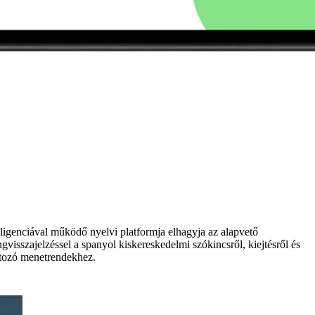
elligenciával működő nyelvi platformja elhagyja az alapvető
visszajelzéssel a spanyol kiskereskedelmi szókincsről, kiejtésről és
áltozó menetrendekhez.