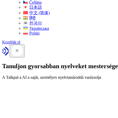
Čeština
日本語
中文 (简体)
हिंदी
한국어
Українська
Polski
Kezdjük el
Tanuljon gyorsabban nyelveket mesterséges
A Talkpal a AI a saját, személyes nyelvtanároddá varázsolja