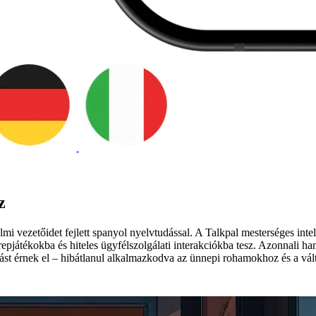
z
elmi vezetőidet fejlett spanyol nyelvtudással. A Talkpal mesterséges int
pjátékokba és hiteles ügyfélszolgálati interakciókba tesz. Azonnali hang
tudást érnek el – hibátlanul alkalmazkodva az ünnepi rohamokhoz és a v