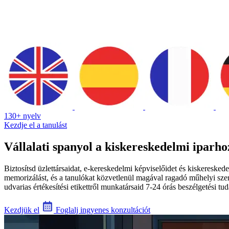
130+ nyelv
Kezdje el a tanulást
Vállalati spanyol a kiskereskedelmi iparho
Biztosítsd üzlettársaidat, e-kereskedelmi képviselőidet és kiskeresked
memorizálást, és a tanulókat közvetlenül magával ragadó műhelyi szere
udvarias értékesítési etikettről munkatársaid 7-24 órás beszélgetési 
Kezdjük el
Foglalj ingyenes konzultációt