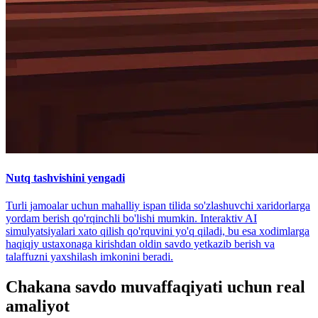
Nutq tashvishini yengadi
Turli jamoalar uchun mahalliy ispan tilida so'zlashuvchi xaridorlarga
yordam berish qo'rqinchli bo'lishi mumkin. Interaktiv AI
simulyatsiyalari xato qilish qo'rquvini yo'q qiladi, bu esa xodimlarga
haqiqiy ustaxonaga kirishdan oldin savdo yetkazib berish va
talaffuzni yaxshilash imkonini beradi.
Chakana savdo muvaffaqiyati uchun real
amaliyot