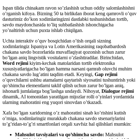
Ispan tilida chinakam ravon so’zlashish uchun oddiy salomlashishni
o’rganish kifoya. Bizning 50 ta birlikdan iborat keng qamrovli o’quv
dasturimiz do’kon xodimlaringizni dastlabki tushunishdan tortib,
savdo maydonchasida to’liq suhbatlashish ishonchigacha
yo’naltirish uchun puxta ishlab chiqilgan.
Uchta interaktiv o’quv bosqichidan o’tish orqali sizning
xodimlaringiz Ispaniya va Lotin Amerikasining raqobatbardosh
chakana savdo bozorlarida muvaffaqiyat qozonish uchun zarur
bo’lgan aniq lingvistik vositalarni o’zlashtiradilar. Birinchidan,
Word rejimi
kiyim-kechak matolaridan tortib elektronika
xususiyatlarigacha bo’lgan hamma narsani qamrab oluvchi muhim
chakana savdo lug’atini taqdim etadi. Keyingi,
Gap rejimi
o’quvchilarni ushbu atamalarni qaytarish siyosatini tushuntirish yoki
qo’shimcha elementlarni taklif qilish uchun zarur bo’lgan aniq,
ishonarli jumlalarga bog’lashga undaydi. Nihoyat,
Dialogue rejimi
dinamik, AI tomonidan yaratilgan mijozlar rolli o’yinlari yordamida
ularning mahoratini eng yuqori sinovdan o’tkazadi.
Xafa bo’lgan xaridorning o’z mahoratini sinab ko’rishini kutish
o’rniga, xodimlaringiz murakkab chakana savdo stsenariylarini
to’g’ridan-to’g’ri smartfonlari orqali xavfsiz hal qilishlari mumkin:
Mahsulot tavsiyalari va qo’shimcha savdo:
Mahsulot