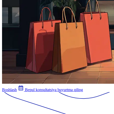
Boshlash
Bepul konsultatsiya buyurtma qiling