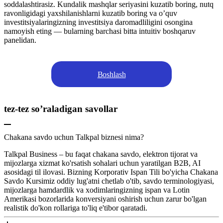
soddalashtirasiz. Kundalik mashqlar seriyasini kuzatib boring, nutq
ravonligidagi yaxshilanishlarni kuzatib boring va o’quv
investitsiyalaringizning investitsiya daromadliligini osongina
namoyish eting — bularning barchasi bitta intuitiv boshqaruv
panelidan.
Boshlash
tez-tez so’raladigan savollar
Chakana savdo uchun Talkpal biznesi nima?
Talkpal Business – bu faqat chakana savdo, elektron tijorat va
mijozlarga xizmat ko'rsatish sohalari uchun yaratilgan B2B, AI
asosidagi til ilovasi. Bizning Korporativ Ispan Tili bo'yicha Chakana
Savdo Kursimiz oddiy lug'atni chetlab o'tib, savdo terminologiyasi,
mijozlarga hamdardlik va xodimlaringizning ispan va Lotin
Amerikasi bozorlarida konversiyani oshirish uchun zarur bo'lgan
realistik do'kon rollariga to'liq e'tibor qaratadi.