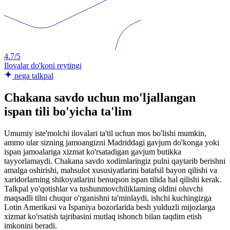
4.7/5
Ilovalar do'koni reytingi
nega talkpal
Chakana savdo uchun mo'ljallangan
ispan tili bo'yicha ta'lim
Umumiy iste'molchi ilovalari ta'til uchun mos bo'lishi mumkin,
ammo ular sizning jamoangizni Madriddagi gavjum do'konga yoki
ispan jamoalariga xizmat ko'rsatadigan gavjum butikka
tayyorlamaydi. Chakana savdo xodimlaringiz pulni qaytarib berishni
amalga oshirishi, mahsulot xususiyatlarini batafsil bayon qilishi va
xaridorlarning shikoyatlarini benuqson ispan tilida hal qilishi kerak.
Talkpal yo'qotishlar va tushunmovchiliklarning oldini oluvchi
maqsadli tilni chuqur o'rganishni ta'minlaydi, ishchi kuchingizga
Lotin Amerikasi va Ispaniya bozorlarida besh yulduzli mijozlarga
xizmat ko'rsatish tajribasini mutlaq ishonch bilan taqdim etish
imkonini beradi.