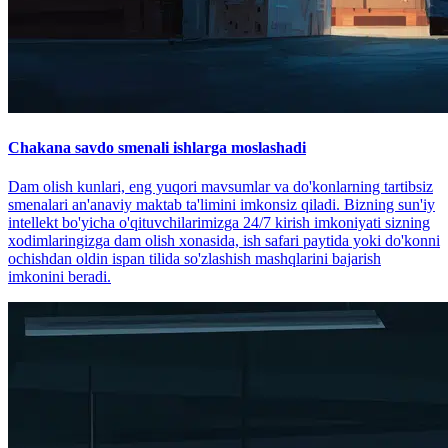
Chakana savdo smenali ishlarga moslashadi
Dam olish kunlari, eng yuqori mavsumlar va do'konlarning tartibsiz
smenalari an'anaviy maktab ta'limini imkonsiz qiladi. Bizning sun'iy
intellekt bo'yicha o'qituvchilarimizga 24/7 kirish imkoniyati sizning
xodimlaringizga dam olish xonasida, ish safari paytida yoki do'konni
ochishdan oldin ispan tilida so'zlashish mashqlarini bajarish
imkonini beradi.