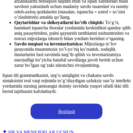
afzalliklarini benuqson taqdim etish va ispan xaridorlari bilan
savdoni yakunlash uchun madaniy savdo nuanslari va rasmiy
odob-axloq qoidalarini (masalan, ispancha »
usted
» so’zini
o’zlashtirish) amalda qo’llang.
Qaytarishlar va shikoyatlarni ko’rib chiqish:
To’g’ri,
hamdard ispancha iboralar yordamida keskinlikni qanday qilib
aniq pasaytirishni, pulni qaytarish tartiblarini tushuntirishni va
norozi mijozlarga ishonch bilan yordam berishni o’rganing.
Savdo nuqtasi va inventarizatsiya:
Mijozlarga to’lov
jarayonida muammosiz yo’l-yo’riq ko’rsatish, sodiqlik
dasturlarini faol ravishda targ’ib qilish va inventarizatsiya
mavjudligi bo’yicha batafsil savollarga javob berish uchun
zarur bo’lgan og’zaki ishonchni rivojlantiring.
Ispan tili grammatikasini, urg’u aniqligini va chakana savdo
sintaksisini real vaqt rejimida to’g’rilaydigan uzluksiz sun’iy intellekt
yordamida sizning jamoangiz doimiy ravishda yuqori sifatli ikki tilli
brend tajribasini kafolatlaydi.
Boshlash
HR VA MENEJERLAR UCHUN