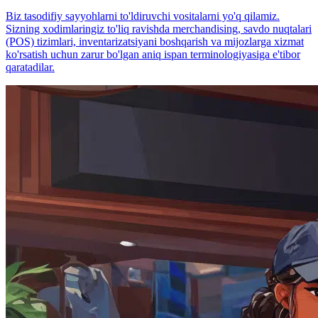
Biz tasodifiy sayyohlarni to'ldiruvchi vositalarni yo'q qilamiz.
Sizning xodimlaringiz to'liq ravishda merchandising, savdo nuqtalari
(POS) tizimlari, inventarizatsiyani boshqarish va mijozlarga xizmat
ko'rsatish uchun zarur bo'lgan aniq ispan terminologiyasiga e'tibor
qaratadilar.