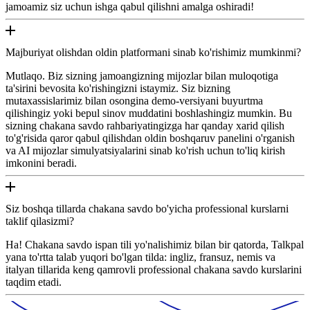
jamoamiz siz uchun ishga qabul qilishni amalga oshiradi!
Majburiyat olishdan oldin platformani sinab ko'rishimiz mumkinmi?
Mutlaqo. Biz sizning jamoangizning mijozlar bilan muloqotiga
ta'sirini bevosita ko'rishingizni istaymiz. Siz bizning
mutaxassislarimiz bilan osongina demo-versiyani buyurtma
qilishingiz yoki bepul sinov muddatini boshlashingiz mumkin. Bu
sizning chakana savdo rahbariyatingizga har qanday xarid qilish
to'g'risida qaror qabul qilishdan oldin boshqaruv panelini o'rganish
va AI mijozlar simulyatsiyalarini sinab ko'rish uchun to'liq kirish
imkonini beradi.
Siz boshqa tillarda chakana savdo bo'yicha professional kurslarni
taklif qilasizmi?
Ha! Chakana savdo ispan tili yo'nalishimiz bilan bir qatorda, Talkpal
yana to'rtta talab yuqori bo'lgan tilda: ingliz, fransuz, nemis va
italyan tillarida keng qamrovli professional chakana savdo kurslarini
taqdim etadi.