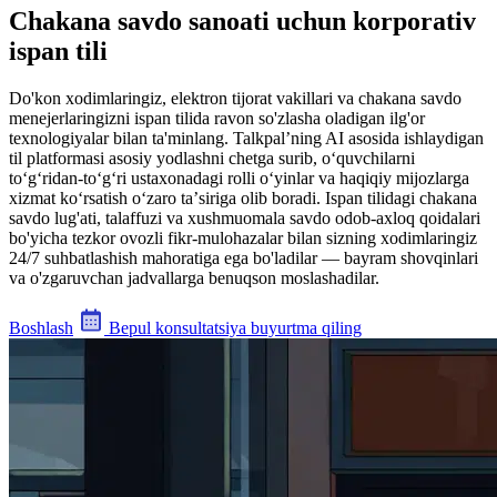
Chakana savdo sanoati uchun korporativ
ispan tili
Do'kon xodimlaringiz, elektron tijorat vakillari va chakana savdo
menejerlaringizni ispan tilida ravon so'zlasha oladigan ilg'or
texnologiyalar bilan ta'minlang. Talkpal’ning AI asosida ishlaydigan
til platformasi asosiy yodlashni chetga surib, oʻquvchilarni
toʻgʻridan-toʻgʻri ustaxonadagi rolli oʻyinlar va haqiqiy mijozlarga
xizmat koʻrsatish oʻzaro taʼsiriga olib boradi. Ispan tilidagi chakana
savdo lug'ati, talaffuzi va xushmuomala savdo odob-axloq qoidalari
bo'yicha tezkor ovozli fikr-mulohazalar bilan sizning xodimlaringiz
24/7 suhbatlashish mahoratiga ega bo'ladilar — bayram shovqinlari
va o'zgaruvchan jadvallarga benuqson moslashadilar.
Boshlash
Bepul konsultatsiya buyurtma qiling