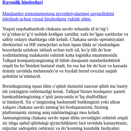
Ravonlik hisobotlari
Manfaatdor tomonlaringizga investitsiyalarning qaytarilishini
isbotlash uchun vizual hisobotlarni yuklab oling.
Yuqori raqobatbardosh chakana savdo sohasida til to’sig’i
to’g’ridan-to’g’ri tashlab ketilgan xaridlar, xafa bo’lgan xaridorlar va
salbiy onlayn sharhlarga olib keladi. Chakana savdo operatsiyalari
direktorlari va HR menejerlari uchun ispan tilida so’zlashadigan
bozorlarda uzluksiz ishlash uchun turli xil, ko’p tilli do’kon
xodimlarining malakasini oshirish katta logistika muammosidir.
Talkpal kompaniyangizning til bilish darajasini standartlashtirish
orqali bu bo’linishni bartaraf etadi, bu esa har bir do’kon va kassada
doimiy ravishda mehmondo’st va foydali brend ovozini saqlab
qolishini ta’minlaydi.
Brendingizning ispan tilini o’qitish dasturini nazorat qilish ma’muriy
ish yukingizni oshirmasligi kerak. Talkpal biznes boshqaruv paneli
hamkasblaringizning o’qish jarayonida to’liq shaffoflikni
ta’minlaydi. Siz o’zingizning hashamatli butikingizni yoki ulkan
xalqaro chakana savdo tarmog’ini boshqarasizmi, bizning
platformamiz sizning aniq talablaringizga mos keladi.
Jamoangizning chakana savdo ispan tilida ravonligini oshirish orqali
siz ishga qabul qilishdagi qiyinchiliklarni faol ravishda kamaytirasiz,
mijozlar sadoqatini oshirasiz va do’konning kundalik faoliyatini