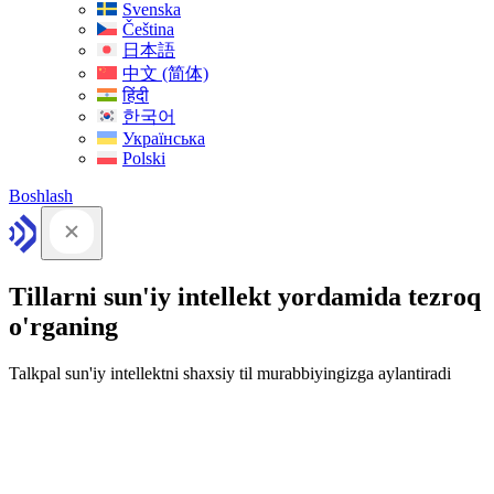
Svenska
Čeština
日本語
中文 (简体)
हिंदी
한국어
Українська
Polski
Boshlash
Tillarni sun'iy intellekt yordamida tezroq
o'rganing
Talkpal sun'iy intellektni shaxsiy til murabbiyingizga aylantiradi