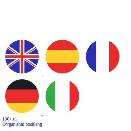
130+ til
Oʻrganishni boshlang