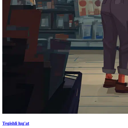
Tegishli lug'at