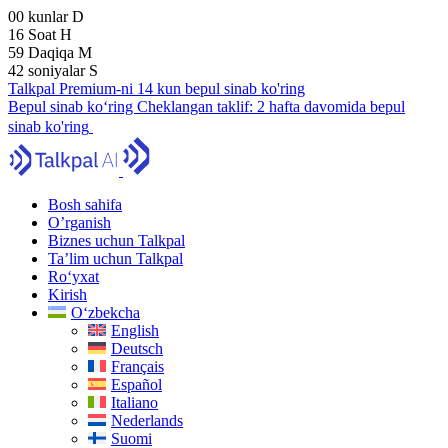
00
kunlar
D
16
Soat
H
59
Daqiqa
M
41
soniyalar
S
Talkpal Premium-ni 14 kun bepul sinab ko'ring
Bepul sinab ko‘ring
Cheklangan taklif:
2 hafta davomida bepul
sinab ko'ring
Bosh sahifa
O’rganish
Biznes uchun Talkpal
Ta’lim uchun Talkpal
Ro‘yxat
Kirish
O‘zbekcha
English
Deutsch
Français
Español
Italiano
Nederlands
Suomi