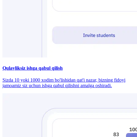
Qulayliksiz ishga qabul qilish
Sizda 10 yoki 1000 xodim bo'lishidan qat'i nazar, bizning fidoyi
jamoamiz siz uchun ishga qabul qilishni amalga oshiradi.