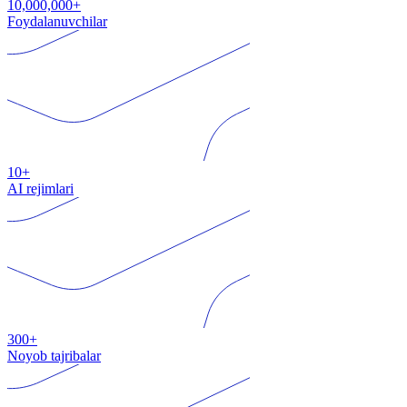
10,000,000+
Foydalanuvchilar
10+
AI rejimlari
300+
Noyob tajribalar