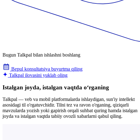
Bugun Talkpal bilan ishlashni boshlang
Bepul konsultatsiya buyurtma qiling
Talkpal ilovasini yuklab oling
Istalgan joyda, istalgan vaqtda oʻrganing
Talkpal — veb va mobil platformalarda ishlaydigan, sun'iy intellekt
asosidagi til o'rgatuvchidir. Tilni tez va ravon o'rganing, qiziqarli
mavzularda yozish yoki gapirish orqali suhbat quring hamda istalgan
joyda va istalgan vaqtda tabiiy ovozli xabarlarni qabul qiling.