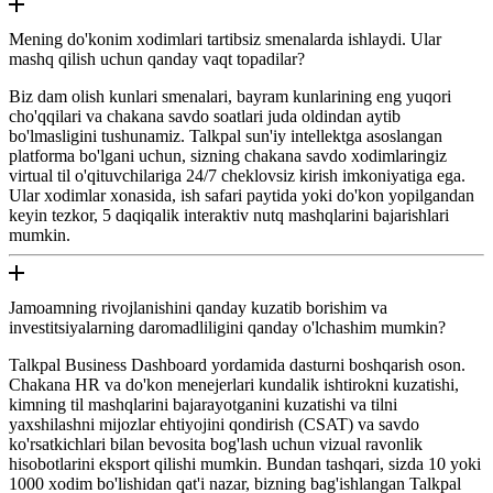
Mening do'konim xodimlari tartibsiz smenalarda ishlaydi. Ular
mashq qilish uchun qanday vaqt topadilar?
Biz dam olish kunlari smenalari, bayram kunlarining eng yuqori
cho'qqilari va chakana savdo soatlari juda oldindan aytib
bo'lmasligini tushunamiz. Talkpal sun'iy intellektga asoslangan
platforma bo'lgani uchun, sizning chakana savdo xodimlaringiz
virtual til o'qituvchilariga 24/7 cheklovsiz kirish imkoniyatiga ega.
Ular xodimlar xonasida, ish safari paytida yoki do'kon yopilgandan
keyin tezkor, 5 daqiqalik interaktiv nutq mashqlarini bajarishlari
mumkin.
Jamoamning rivojlanishini qanday kuzatib borishim va
investitsiyalarning daromadliligini qanday o'lchashim mumkin?
Talkpal Business Dashboard yordamida dasturni boshqarish oson.
Chakana HR va do'kon menejerlari kundalik ishtirokni kuzatishi,
kimning til mashqlarini bajarayotganini kuzatishi va tilni
yaxshilashni mijozlar ehtiyojini qondirish (CSAT) va savdo
ko'rsatkichlari bilan bevosita bog'lash uchun vizual ravonlik
hisobotlarini eksport qilishi mumkin. Bundan tashqari, sizda 10 yoki
1000 xodim bo'lishidan qat'i nazar, bizning bag'ishlangan Talkpal