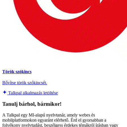
Török szókincs
Bővítse török szókincsét.
Talkpal alkalmazás letöltése
Tanulj bárhol, bármikor!
A Talkpal egy MI-alapú nyelvtanár, amely webes és
mobilplatformokon egyaránt elérhető. Érd el gyorsabban a
folyékony nyelvtudást, beszélgess érdekes témákról írásban vagy