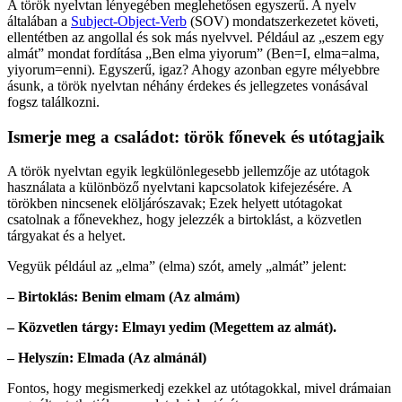
A török nyelvtan lényegében meglehetősen egyszerű. A nyelv
általában a
Subject-Object-Verb
(SOV) mondatszerkezetet követi,
ellentétben az angollal és sok más nyelvvel. Például az „eszem egy
almát” mondat fordítása „Ben elma yiyorum” (Ben=I, elma=alma,
yiyorum=enni). Egyszerű, igaz? Ahogy azonban egyre mélyebbre
ásunk, a török nyelvtan néhány érdekes és jellegzetes vonásával
fogsz találkozni.
Ismerje meg a családot: török főnevek és utótagjaik
A török nyelvtan egyik legkülönlegesebb jellemzője az utótagok
használata a különböző nyelvtani kapcsolatok kifejezésére. A
törökben nincsenek elöljárószavak; Ezek helyett utótagokat
csatolnak a főnevekhez, hogy jelezzék a birtoklást, a közvetlen
tárgyakat és a helyet.
Vegyük például az „elma” (elma) szót, amely „almát” jelent:
– Birtoklás: Benim elmam (Az almám)
– Közvetlen tárgy: Elmayı yedim (Megettem az almát).
– Helyszín: Elmada (Az almánál)
Fontos, hogy megismerkedj ezekkel az utótagokkal, mivel drámaian