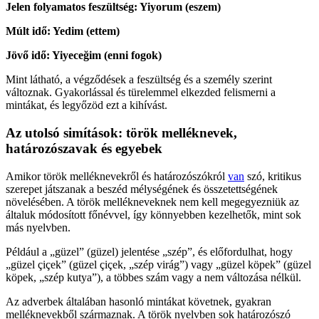
Jelen folyamatos feszültség: Yiyorum (eszem)
Múlt idő: Yedim (ettem)
Jövő idő: Yiyeceğim (enni fogok)
Mint látható, a végződések a feszültség és a személy szerint
változnak. Gyakorlással és türelemmel elkezded felismerni a
mintákat, és legyőzöd ezt a kihívást.
Az utolsó simítások: török melléknevek,
határozószavak és egyebek
Amikor török melléknevekről és határozószókról
van
szó, kritikus
szerepet játszanak a beszéd mélységének és összetettségének
növelésében. A török mellékneveknek nem kell megegyezniük az
általuk módosított főnévvel, így könnyebben kezelhetők, mint sok
más nyelvben.
Például a „güzel” (güzel) jelentése „szép”, és előfordulhat, hogy
„güzel çiçek” (güzel çiçek, „szép virág”) vagy „güzel köpek” (güzel
köpek, „szép kutya”), a többes szám vagy a nem változása nélkül.
Az adverbek általában hasonló mintákat követnek, gyakran
melléknevekből származnak. A török nyelvben sok határozószó