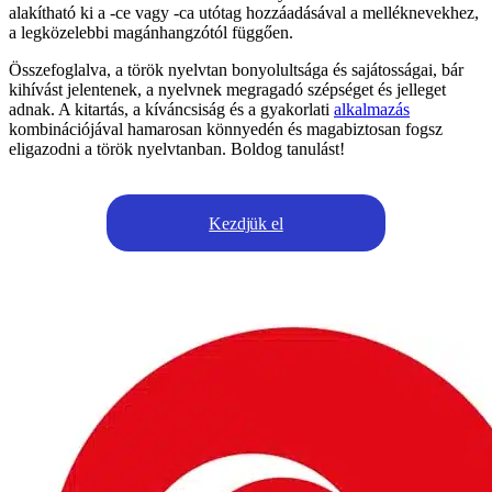
alakítható ki a -ce vagy -ca utótag hozzáadásával a melléknevekhez,
a legközelebbi magánhangzótól függően.
Összefoglalva, a török nyelvtan bonyolultsága és sajátosságai, bár
kihívást jelentenek, a nyelvnek megragadó szépséget és jelleget
adnak. A kitartás, a kíváncsiság és a gyakorlati
alkalmazás
kombinációjával hamarosan könnyedén és magabiztosan fogsz
eligazodni a török nyelvtanban. Boldog tanulást!
Kezdjük el