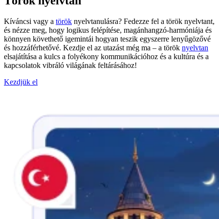
Török nyelvtan
Kíváncsi vagy a
török
nyelvtanulásra? Fedezze fel a török nyelvtant,
és nézze meg, hogy logikus felépítése, magánhangzó-harmóniája és
könnyen követhető igemintái hogyan teszik egyszerre lenyűgözővé
és hozzáférhetővé. Kezdje el az utazást még ma – a török
nyelvtan
elsajátítása a kulcs a folyékony kommunikációhoz és a kultúra és a
kapcsolatok vibráló világának feltárásához!
Kezdjük el