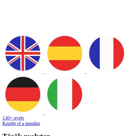
130+ nyelv
Kezdje el a tanulást