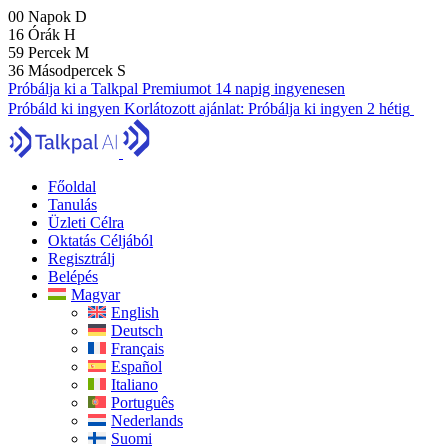
00
Napok
D
16
Órák
H
59
Percek
M
35
Másodpercek
S
Próbálja ki a Talkpal Premiumot 14 napig ingyenesen
Próbáld ki ingyen
Korlátozott ajánlat:
Próbálja ki ingyen 2 hétig
Főoldal
Tanulás
Üzleti Célra
Oktatás Céljából
Regisztrálj
Belépés
Magyar
English
Deutsch
Français
Español
Italiano
Português
Nederlands
Suomi