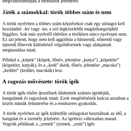
megváltoztathatják a mondatok jelentését.
Játék a számokkal: török többes szám és nem
A török nyelvben a többes szám képzésekor csak egy utótagot kell
hozzáadni: -ler vagy -lar, a szó legközelebbi magánhangzójától
függően. Sok más nyelvtől eltérően a törökben nincs nyelvtani nem.
Ez azt jelenti, hogy nem kell aggódnia a hímnemű, nőnemű vagy
újnemű főnevek különböző végződéseinek vagy alakjainak
megtanulása miatt.
Például a „köpek” (köpek, főnév, jelentése „kutya”) „köpekler”
(köpekler, kutyák), és a „kedi” (kedi, főnév, jelentése „macska”)
„kediler” (kediler, macskák) lesz.
A ragozás művészete: török igék
A török igék elsőre ijesztőnek tűnhetnek számos igeidejük,
hangulatuk és ragozásuk miatt. Ezek megértésének kulcsa azonban a
közös minták felismerése és a rendszeres gyakorlás.
A török nyelvben az igék különféle utótagokat használnak az idő, a
hangulat és a személy jelzésére. Az igetörzs változatlan marad.
Vegyük példának a „yemek” (yemek, „enni”) igét: