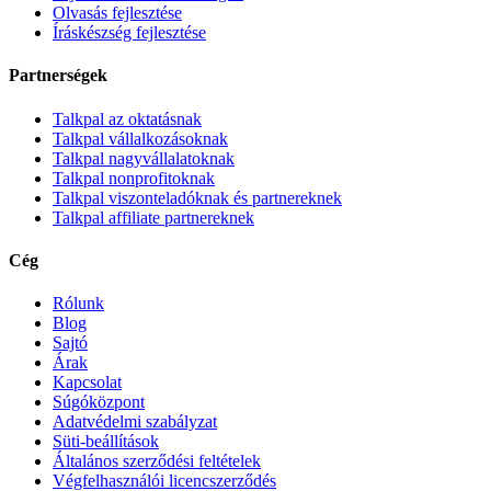
Olvasás fejlesztése
Íráskészség fejlesztése
Partnerségek
Talkpal az oktatásnak
Talkpal vállalkozásoknak
Talkpal nagyvállalatoknak
Talkpal nonprofitoknak
Talkpal viszonteladóknak és partnereknek
Talkpal affiliate partnereknek
Cég
Rólunk
Blog
Sajtó
Árak
Kapcsolat
Súgóközpont
Adatvédelmi szabályzat
Süti-beállítások
Általános szerződési feltételek
Végfelhasználói licencszerződés