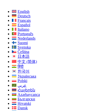
English
Deutsch
Français
Español
Italiano
Português
Nederlands
Suomi
Svenska
Čeština
日本語
中文 (简体)
हिंदी
한국어
Українська
Polski
عربي
Հայերեն
Azərbaycanca
Български
Hrvatski
Dansk