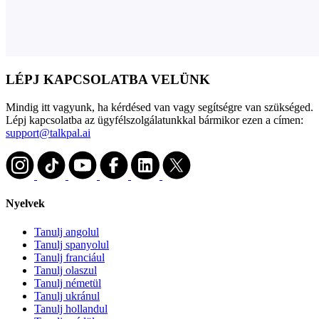
LÉPJ KAPCSOLATBA VELÜNK
Mindig itt vagyunk, ha kérdésed van vagy segítségre van szükséged.
Lépj kapcsolatba az ügyfélszolgálatunkkal bármikor ezen a címen:
support@talkpal.ai
Nyelvek
Tanulj angolul
Tanulj spanyolul
Tanulj franciául
Tanulj olaszul
Tanulj németül
Tanulj ukránul
Tanulj hollandul