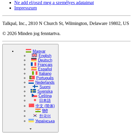
Ne add el/oszd meg a személyes adataimat
Impresszum
Talkpal, Inc., 2810 N Church St, Wilmington, Delaware 19802, US
© 2026 Minden jog fenntartva.
Magyar
English
Deutsch
Français
Español
Italiano
Português
Nederlands
Suomi
Svenska
Čeština
日本語
中文 (简体)
हिंदी
한국어
Українська