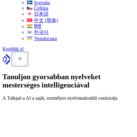
Svenska
Čeština
日本語
中文 (简体)
हिंदी
한국어
Українська
Kezdjük el
Tanuljon gyorsabban nyelveket
mesterséges intelligenciával
A Talkpal a AI a saját, személyes nyelvtanároddá varázsolja