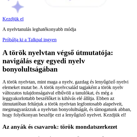
Kezdjük el
A nyelvtanulás leghatékonyabb módja
Próbálja ki a Talkpal ingyen
A török nyelvtan végső útmutatója:
navigálás egy egyedi nyelv
bonyolultságában
A török nyelvtan, mint maga a nyelv, gazdag és lenyűgöző nyelvi
elemeket mutat be. A török nyelvcsalád tagjaként a török nyelv
változatos tulajdonságaival elbűvöli a tanulókat, és még a
leggyakorlottabb beszélőket is kihívás elé állítja. Ebben az
útmutatóban feltárjuk a török nyelvtan legfontosabb alapelveit,
megmagyarázzuk a nyelvtan bonyolultságát, és támogatunk abban,
hogy folyékonyan beszélje ezt a lenyűgöző nyelvet. Kezdjük el!
Az anyák és csavarok: török mondatszerkezet