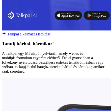
Talkpal alkalmazás letöltése
Tanulj bárhol, bármikor!
A Talkpal egy MI-alapú nyelvtanár, amely webes és
mobilplatformokon egyaránt elérhető. Érd el gyorsabban a
folyékony nyelvtudást, beszélgess érdekes témákról írásban vagy
szóban, és kapj élethű hangüzeneteket bárhol és bármikor, amikor
csak szeretnéd.