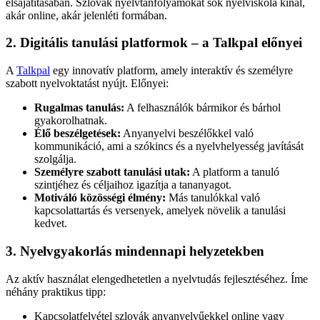
elsajátításában. Szlovák nyelvtanfolyamokat sok nyelviskola kínál,
akár online, akár jelenléti formában.
2. Digitális tanulási platformok – a Talkpal előnyei
A
Talkpal
egy innovatív platform, amely interaktív és személyre
szabott nyelvoktatást nyújt. Előnyei:
Rugalmas tanulás:
A felhasználók bármikor és bárhol
gyakorolhatnak.
Élő beszélgetések:
Anyanyelvi beszélőkkel való
kommunikáció, ami a szókincs és a nyelvhelyesség javítását
szolgálja.
Személyre szabott tanulási utak:
A platform a tanuló
szintjéhez és céljaihoz igazítja a tananyagot.
Motiváló közösségi élmény:
Más tanulókkal való
kapcsolattartás és versenyek, amelyek növelik a tanulási
kedvet.
3. Nyelvgyakorlás mindennapi helyzetekben
Az aktív használat elengedhetetlen a nyelvtudás fejlesztéséhez. Íme
néhány praktikus tipp:
Kapcsolatfelvétel szlovák anyanyelvűekkel online vagy