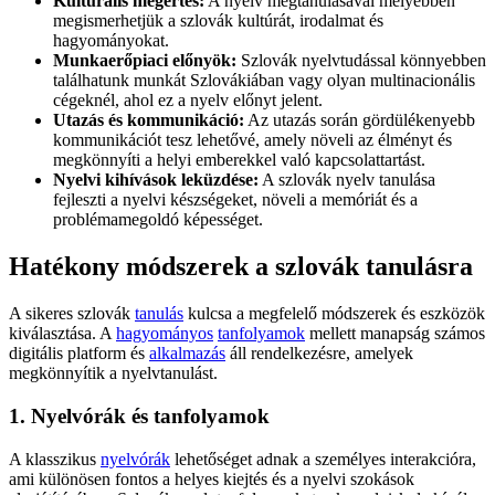
Kulturális megértés:
A nyelv megtanulásával mélyebben
megismerhetjük a szlovák kultúrát, irodalmat és
hagyományokat.
Munkaerőpiaci előnyök:
Szlovák nyelvtudással könnyebben
találhatunk munkát Szlovákiában vagy olyan multinacionális
cégeknél, ahol ez a nyelv előnyt jelent.
Utazás és kommunikáció:
Az utazás során gördülékenyebb
kommunikációt tesz lehetővé, amely növeli az élményt és
megkönnyíti a helyi emberekkel való kapcsolattartást.
Nyelvi kihívások leküzdése:
A szlovák nyelv tanulása
fejleszti a nyelvi készségeket, növeli a memóriát és a
problémamegoldó képességet.
Hatékony módszerek a szlovák tanulásra
A sikeres szlovák
tanulás
kulcsa a megfelelő módszerek és eszközök
kiválasztása. A
hagyományos
tanfolyamok
mellett manapság számos
digitális platform és
alkalmazás
áll rendelkezésre, amelyek
megkönnyítik a nyelvtanulást.
1. Nyelvórák és tanfolyamok
A klasszikus
nyelvórák
lehetőséget adnak a személyes interakcióra,
ami különösen fontos a helyes kiejtés és a nyelvi szokások