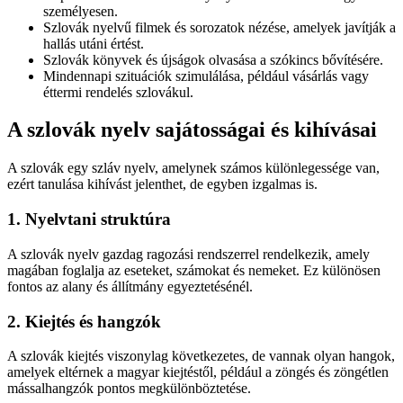
személyesen.
Szlovák nyelvű filmek és sorozatok nézése, amelyek javítják a
hallás utáni értést.
Szlovák könyvek és újságok olvasása a szókincs bővítésére.
Mindennapi szituációk szimulálása, például vásárlás vagy
éttermi rendelés szlovákul.
A szlovák nyelv sajátosságai és kihívásai
A szlovák egy szláv nyelv, amelynek számos különlegessége van,
ezért tanulása kihívást jelenthet, de egyben izgalmas is.
1. Nyelvtani struktúra
A szlovák nyelv gazdag ragozási rendszerrel rendelkezik, amely
magában foglalja az eseteket, számokat és nemeket. Ez különösen
fontos az alany és állítmány egyeztetésénél.
2. Kiejtés és hangzók
A szlovák kiejtés viszonylag következetes, de vannak olyan hangok,
amelyek eltérnek a magyar kiejtéstől, például a zöngés és zöngétlen
mássalhangzók pontos megkülönböztetése.