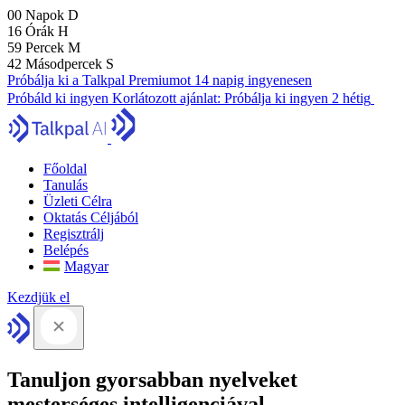
00
Napok
D
16
Órák
H
59
Percek
M
41
Másodpercek
S
Próbálja ki a Talkpal Premiumot 14 napig ingyenesen
Próbáld ki ingyen
Korlátozott ajánlat:
Próbálja ki ingyen 2 hétig
Főoldal
Tanulás
Üzleti Célra
Oktatás Céljából
Regisztrálj
Belépés
Magyar
Kezdjük el
Tanuljon gyorsabban nyelveket
mesterséges intelligenciával