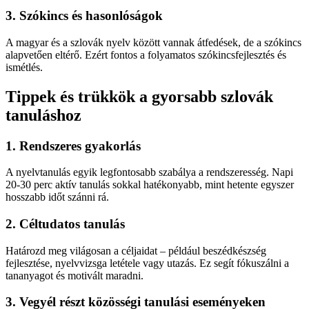
3. Szókincs és hasonlóságok
A magyar és a szlovák nyelv között vannak átfedések, de a szókincs
alapvetően eltérő. Ezért fontos a folyamatos szókincsfejlesztés és
ismétlés.
Tippek és trükkök a gyorsabb szlovák
tanuláshoz
1. Rendszeres gyakorlás
A nyelvtanulás egyik legfontosabb szabálya a rendszeresség. Napi
20-30 perc aktív tanulás sokkal hatékonyabb, mint hetente egyszer
hosszabb időt szánni rá.
2. Céltudatos tanulás
Határozd meg világosan a céljaidat – például beszédkészség
fejlesztése, nyelvvizsga letétele vagy utazás. Ez segít fókuszálni a
tananyagot és motivált maradni.
3. Vegyél részt közösségi tanulási eseményeken