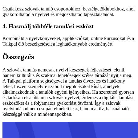
Csatlakozz szlovák tanuló csoportokhoz, beszélgetőklubokhoz, ahol
gyakorolhatod a nyelvet és megoszthatod tapasztalataidat.
4. Használj többféle tanulási eszközt
Kombináld a nyelvkönyveket, applikációkat, online kurzusokat és a
Talkpal élő beszélgetéseit a leghatékonyabb eredményért.
Összegzés
A szlovák tanulás nemcsak nyelvi készségek fejlesztését jelenti,
hanem kulturális és szakmai lehetőségek széles tárházát nyitja meg.
A Talkpal platform segítségével a tanulás élvezetes és hatékony
lehet, hiszen személyre szabott megoldásokat kínál, amelyek
alkalmazkodnak a tanulók egyéni igényeihez. Ha szeretnéd gyorsan
és tartósan elsajátítani a szlovák nyelvet, érdemes a digitális tanulási
eszközöket és a folyamatos gyakorlást ötvözni. Így a szlovák
nyelvtudásod nem csupán elméleti lesz, hanem aktív, használható
készséggé válik a mindennapokban.