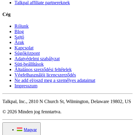
Talkpal affiliate partnereknek
Cég
Rólunk
Blog
Sajtó
Árak
Kapcsolat
Súgóközpont
Adatvédelmi szabályzat
Süti-beállítások
Általános szerződési feltételek
Végfelhasználói licencszerződés
Ne add el/oszd meg a személyes adataimat
Impresszum
Talkpal, Inc., 2810 N Church St, Wilmington, Delaware 19802, US
© 2026 Minden jog fenntartva.
Magyar