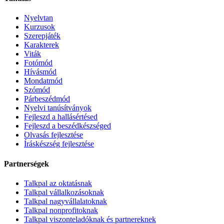
Nyelvtan
Kurzusok
Szerepjáték
Karakterek
Viták
Fotómód
Hívásmód
Mondatmód
Szómód
Párbeszédmód
Nyelvi tanúsítványok
Fejleszd a hallásértésed
Fejleszd a beszédkészséged
Olvasás fejlesztése
Íráskészség fejlesztése
Partnerségek
Talkpal az oktatásnak
Talkpal vállalkozásoknak
Talkpal nagyvállalatoknak
Talkpal nonprofitoknak
Talkpal viszonteladóknak és partnereknek