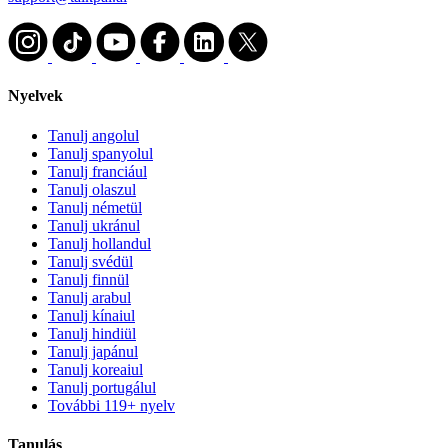
Nyelvek
Tanulj angolul
Tanulj spanyolul
Tanulj franciául
Tanulj olaszul
Tanulj németül
Tanulj ukránul
Tanulj hollandul
Tanulj svédül
Tanulj finnül
Tanulj arabul
Tanulj kínaiul
Tanulj hindiül
Tanulj japánul
Tanulj koreaiul
Tanulj portugálul
További 119+ nyelv
Tanulás