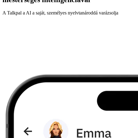
A Talkpal a AI a saját, személyes nyelvtanároddá varázsolja