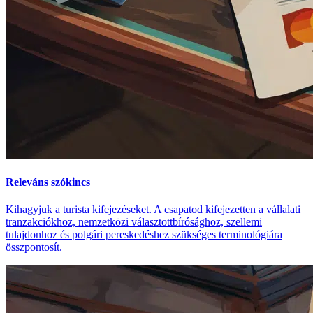
Releváns szókincs
Kihagyjuk a turista kifejezéseket. A csapatod kifejezetten a vállalati
tranzakciókhoz, nemzetközi választottbírósághoz, szellemi
tulajdonhoz és polgári pereskedéshez szükséges terminológiára
összpontosít.