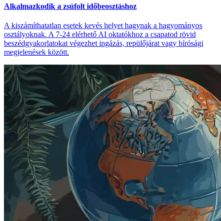
Alkalmazkodik a zsúfolt időbeosztáshoz
A kiszámíthatatlan esetek kevés helyet hagynak a hagyományos
osztályoknak. A 7-24 elérhető AI oktatókhoz a csapatod rövid
beszédgyakorlatokat végezhet ingázás, repülőjárat vagy bírósági
megjelenések között.