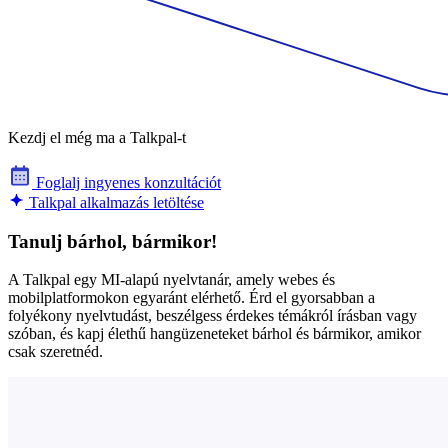
Kezdj el még ma a Talkpal-t
Foglalj ingyenes konzultációt
Talkpal alkalmazás letöltése
Tanulj bárhol, bármikor!
A Talkpal egy MI-alapú nyelvtanár, amely webes és
mobilplatformokon egyaránt elérhető. Érd el gyorsabban a
folyékony nyelvtudást, beszélgess érdekes témákról írásban vagy
szóban, és kapj élethű hangüzeneteket bárhol és bármikor, amikor
csak szeretnéd.