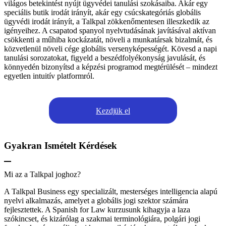
világos betekintést nyújt ügyvédei tanulási szokásaiba. Akár egy
speciális butik irodát irányít, akár egy csúcskategóriás globális
ügyvédi irodát irányít, a Talkpal zökkenőmentesen illeszkedik az
igényeihez. A csapatod spanyol nyelvtudásának javításával aktívan
csökkenti a műhiba kockázatát, növeli a munkatársak bizalmát, és
közvetlenül növeli cége globális versenyképességét. Kövesd a napi
tanulási sorozatokat, figyeld a beszédfolyékonyság javulását, és
könnyedén bizonyítsd a képzési programod megtérülését – mindezt
egyetlen intuitív platformról.
Kezdjük el
Gyakran Ismételt Kérdések
Mi az a Talkpal joghoz?
A Talkpal Business egy specializált, mesterséges intelligencia alapú
nyelvi alkalmazás, amelyet a globális jogi szektor számára
fejlesztettek. A Spanish for Law kurzusunk kihagyja a laza
szókincset, és kizárólag a szakmai terminológiára, polgári jogi