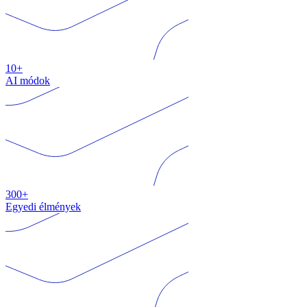
10+
AI módok
300+
Egyedi élmények