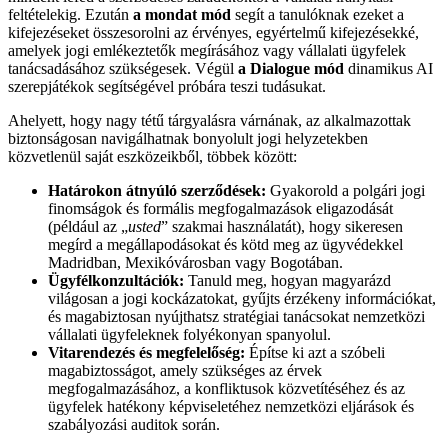
feltételekig. Ezután
a mondat mód
segít a tanulóknak ezeket a
kifejezéseket összesorolni az érvényes, egyértelmű kifejezésekké,
amelyek jogi emlékeztetők megírásához vagy vállalati ügyfelek
tanácsadásához szükségesek. Végül
a Dialogue mód
dinamikus AI
szerepjátékok segítségével próbára teszi tudásukat.
Ahelyett, hogy nagy tétű tárgyalásra várnának, az alkalmazottak
biztonságosan navigálhatnak bonyolult jogi helyzetekben
közvetlenül saját eszközeikből, többek között:
Határokon átnyúló szerződések:
Gyakorold a polgári jogi
finomságok és formális megfogalmazások eligazodását
(például az „
usted
” szakmai használatát), hogy sikeresen
megírd a megállapodásokat és kötd meg az ügyvédekkel
Madridban, Mexikóvárosban vagy Bogotában.
Ügyfélkonzultációk:
Tanuld meg, hogyan magyarázd
világosan a jogi kockázatokat, gyűjts érzékeny információkat,
és magabiztosan nyújthatsz stratégiai tanácsokat nemzetközi
vállalati ügyfeleknek folyékonyan spanyolul.
Vitarendezés és megfelelőség:
Építse ki azt a szóbeli
magabiztosságot, amely szükséges az érvek
megfogalmazásához, a konfliktusok közvetítéséhez és az
ügyfelek hatékony képviseletéhez nemzetközi eljárások és
szabályozási auditok során.