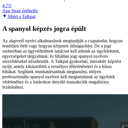
4.7/5
App Store értékelés
Miért a Talkpal
A spanyol képzés jogra épült
Az alapvető nyelvi alkalmazások megtanítják a csapatodat, hogyan
rendeljen ételt vagy hogyan kérjenek útbaigazítást. De a jogi
szektorban az ügyvédeidnek tanácsot kell adniuk az ügyfeleknek,
egyezségeket tárgyalniuk, és hibátlan jogi spanyol nyelven
szerződéseket készíteniük. A Talkpal gyakorlati, interaktív képzést
nyújt, amely kiküszöböli a veszélyes félreértéseket és a kínos
hibákat. Segítünk munkatársaidnak megtanulni, milyen
professzionális spanyol nyelven kell megtanulniuk az ügyfelek
védelméhez és a határokon átnyúló tranzakciók magabiztos
lezárásához.