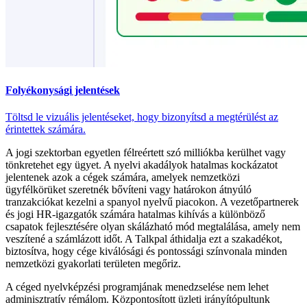
Folyékonysági jelentések
Töltsd le vizuális jelentéseket, hogy bizonyítsd a megtérülést az
érintettek számára.
A jogi szektorban egyetlen félreértett szó milliókba kerülhet vagy
tönkretehet egy ügyet. A nyelvi akadályok hatalmas kockázatot
jelentenek azok a cégek számára, amelyek nemzetközi
ügyfélkörüket szeretnék bővíteni vagy határokon átnyúló
tranzakciókat kezelni a spanyol nyelvű piacokon. A vezetőpartnerek
és jogi HR-igazgatók számára hatalmas kihívás a különböző
csapatok fejlesztésére olyan skálázható mód megtalálása, amely nem
veszítené a számlázott időt. A Talkpal áthidalja ezt a szakadékot,
biztosítva, hogy cége kiválósági és pontossági színvonala minden
nemzetközi gyakorlati területen megőriz.
A céged nyelvképzési programjának menedzselése nem lehet
adminisztratív rémálom. Központosított üzleti irányítópultunk