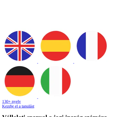
130+ nyelv
Kezdje el a tanulást