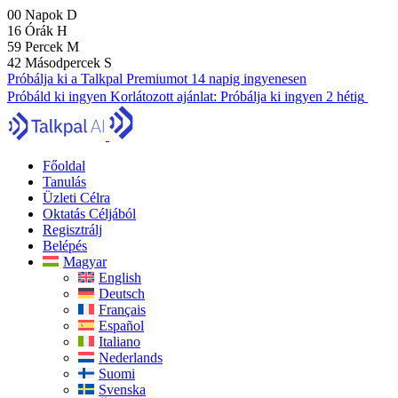
00
Napok
D
16
Órák
H
59
Percek
M
41
Másodpercek
S
Próbálja ki a Talkpal Premiumot 14 napig ingyenesen
Próbáld ki ingyen
Korlátozott ajánlat:
Próbálja ki ingyen 2 hétig
Főoldal
Tanulás
Üzleti Célra
Oktatás Céljából
Regisztrálj
Belépés
Magyar
English
Deutsch
Français
Español
Italiano
Nederlands
Suomi
Svenska