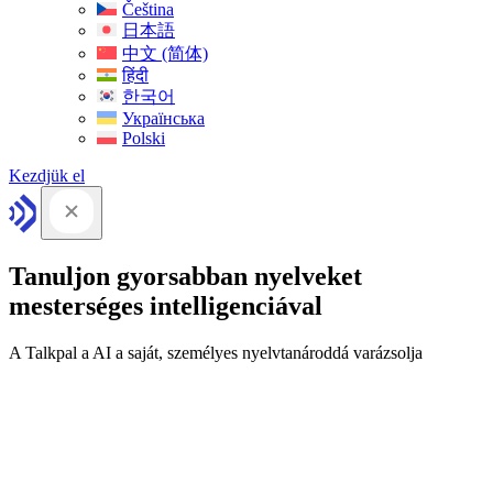
Čeština
日本語
中文 (简体)
हिंदी
한국어
Українська
Polski
Kezdjük el
Tanuljon gyorsabban nyelveket
mesterséges intelligenciával
A Talkpal a AI a saját, személyes nyelvtanároddá varázsolja