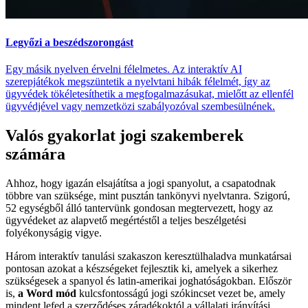
Legyőzi a beszédszorongást
Egy másik nyelven érvelni félelmetes. Az interaktív AI
szerepjátékok megszüntetik a nyelvtani hibák félelmét, így az
ügyvédek tökéletesíthetik a megfogalmazásukat, mielőtt az ellenfél
ügyvédjével vagy nemzetközi szabályozóval szembesülnének.
Valós gyakorlat jogi szakemberek
számára
Ahhoz, hogy igazán elsajátítsa a jogi spanyolut, a csapatodnak
többre van szüksége, mint pusztán tankönyvi nyelvtanra. Szigorú,
52 egységből álló tantervünk gondosan megtervezett, hogy az
ügyvédeket az alapvető megértéstől a teljes beszélgetési
folyékonyságig vigye.
Három interaktív tanulási szakaszon keresztülhaladva munkatársai
pontosan azokat a készségeket fejlesztik ki, amelyek a sikerhez
szükségesek a spanyol és latin-amerikai joghatóságokban. Először
is,
a Word mód
kulcsfontosságú jogi szókincset vezet be, amely
mindent lefed a szerződéses záradékoktól a vállalati irányítási