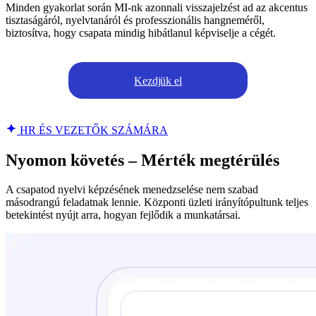
Minden gyakorlat során MI-nk azonnali visszajelzést ad az akcentus
tisztaságáról, nyelvtanáról és professzionális hangneméről,
biztosítva, hogy csapata mindig hibátlanul képviselje a cégét.
Kezdjük el
HR ÉS VEZETŐK SZÁMÁRA
Nyomon követés – Mérték megtérülés
A csapatod nyelvi képzésének menedzselése nem szabad
másodrangú feladatnak lennie. Központi üzleti irányítópultunk teljes
betekintést nyújt arra, hogyan fejlődik a munkatársai.