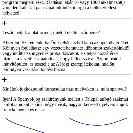
program megtérülését. Ráadásul, akár 10 vagy 1000 alkalmazottja
van, dedikált Talkpal csapatunk intézni fogja a beilleszkedést
helyetted!
Tesztelhetjük a platformot, mielőtt elköteleződnénk?
Abszolút. Szeretnénk, ha Ön is első kézből látná az operatív értéket.
Könnyen foglalhatsz egy vezetett bemutató időpontot szakértőinktől,
vagy indíthatsz ingyenes próbaidőszakot. Ez teljes hozzáférést
biztosít a vezetői csapatodnak, hogy felfedezze a központosított
irányítópultot, és tesztelje az AI jogi szerepjátékokat, mielőtt
bármilyen vásárlási döntést hozna.
Kínáltok jogközpontú kurzusokat más nyelveken is, mint spanyol?
Igen! A Spanyol-jog szakirányunk mellett a Talkpal átfogó szakmai
tanfolyamokat is kínál négy másik, nagyon keresett nyelven: angol,
francia, német és olasz.