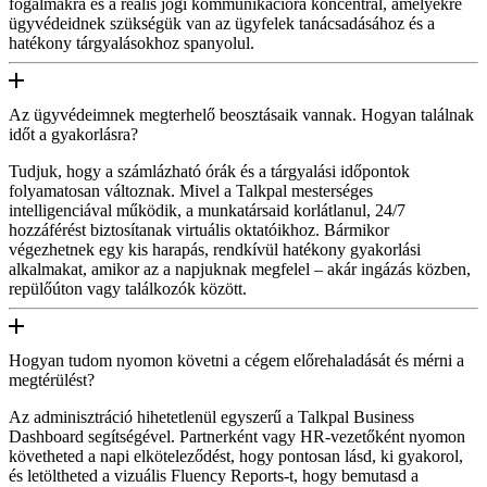
fogalmakra és a reális jogi kommunikációra koncentrál, amelyekre
ügyvédeidnek szükségük van az ügyfelek tanácsadásához és a
hatékony tárgyalásokhoz spanyolul.
Az ügyvédeimnek megterhelő beosztásaik vannak. Hogyan találnak
időt a gyakorlásra?
Tudjuk, hogy a számlázható órák és a tárgyalási időpontok
folyamatosan változnak. Mivel a Talkpal mesterséges
intelligenciával működik, a munkatársaid korlátlanul, 24/7
hozzáférést biztosítanak virtuális oktatóikhoz. Bármikor
végezhetnek egy kis harapás, rendkívül hatékony gyakorlási
alkalmakat, amikor az a napjuknak megfelel – akár ingázás közben,
repülőúton vagy találkozók között.
Hogyan tudom nyomon követni a cégem előrehaladását és mérni a
megtérülést?
Az adminisztráció hihetetlenül egyszerű a Talkpal Business
Dashboard segítségével. Partnerként vagy HR-vezetőként nyomon
követheted a napi elköteleződést, hogy pontosan lásd, ki gyakorol,
és letöltheted a vizuális Fluency Reports-t, hogy bemutasd a