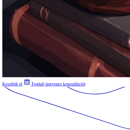
Kezdjük el
Foglalj ingyenes konzultációt