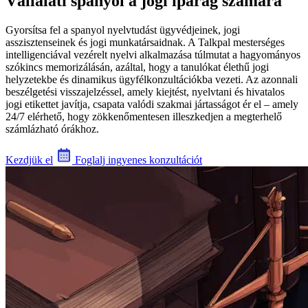
Vállalati spanyol a jogi iparág számára
Gyorsítsa fel a spanyol nyelvtudást ügyvédjeinek, jogi
asszisztenseinek és jogi munkatársaidnak. A Talkpal mesterséges
intelligenciával vezérelt nyelvi alkalmazása túlmutat a hagyományos
szókincs memorizálásán, azáltal, hogy a tanulókat élethű jogi
helyzetekbe és dinamikus ügyfélkonzultációkba vezeti. Az azonnali
beszélgetési visszajelzéssel, amely kiejtést, nyelvtani és hivatalos
jogi etikettet javítja, csapata valódi szakmai jártasságot ér el – amely
24/7 elérhető, hogy zökkenőmentesen illeszkedjen a megterhelő
számlázható órákhoz.
Kezdjük el
Foglalj ingyenes konzultációt