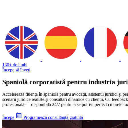
130+ de limbi
Începe să înveți
Spaniolă corporatistă pentru industria jur
Accelerează fluența în spaniolă pentru avocații, asistenții juridici și 
scenarii juridice realiste și consultări dinamice cu clienții. Cu feedba
profesională — disponibilă 24/7 pentru a se potrivi perfect cu orele fac
Începe
Programează consultanță gratuită