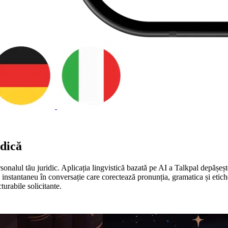
idică
personalul tău juridic. Aplicația lingvistică bazată pe AI a Talkpal depăș
ck instantaneu în conversație care corectează pronunția, gramatica și eti
turabile solicitante.