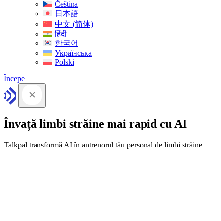
Čeština
日本語
中文 (简体)
हिंदी
한국어
Українська
Polski
Începe
Învață limbi străine mai rapid cu AI
Talkpal transformă AI în antrenorul tău personal de limbi străine