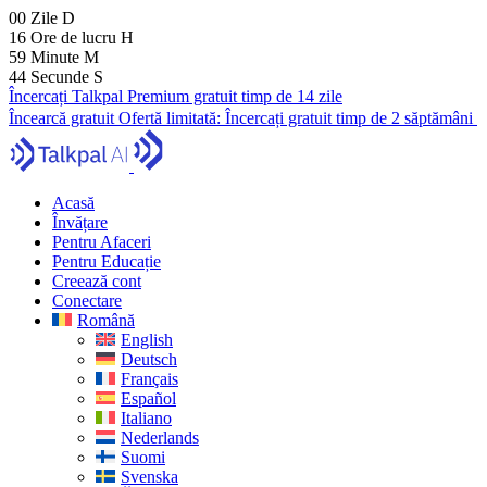
00
Zile
D
16
Ore de lucru
H
59
Minute
M
43
Secunde
S
Încercați Talkpal Premium gratuit timp de 14 zile
Încearcă gratuit
Ofertă limitată:
Încercați gratuit timp de 2 săptămâni
Acasă
Învățare
Pentru Afaceri
Pentru Educație
Creează cont
Conectare
Română
English
Deutsch
Français
Español
Italiano
Nederlands
Suomi
Svenska