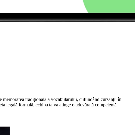
ește memorarea tradițională a vocabularului, cufundând cursanții în
cheta legală formală, echipa ta va atinge o adevărată competență