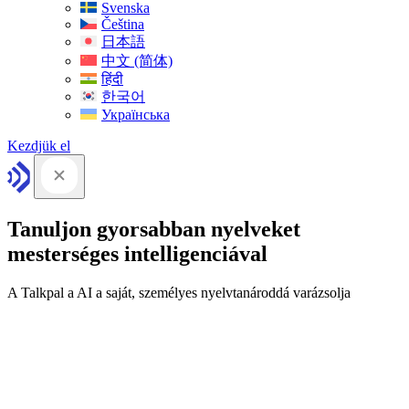
Svenska
Čeština
日本語
中文 (简体)
हिंदी
한국어
Українська
Kezdjük el
Tanuljon gyorsabban nyelveket
mesterséges intelligenciával
A Talkpal a AI a saját, személyes nyelvtanároddá varázsolja