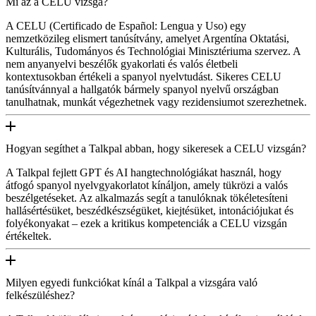
Mi az a CELU vizsga?
A CELU (Certificado de Español: Lengua y Uso) egy
nemzetközileg elismert tanúsítvány, amelyet Argentína Oktatási,
Kulturális, Tudományos és Technológiai Minisztériuma szervez. A
nem anyanyelvi beszélők gyakorlati és valós életbeli
kontextusokban értékeli a spanyol nyelvtudást. Sikeres CELU
tanúsítvánnyal a hallgatók bármely spanyol nyelvű országban
tanulhatnak, munkát végezhetnek vagy rezidensiumot szerezhetnek.
Hogyan segíthet a Talkpal abban, hogy sikeresek a CELU vizsgán?
A Talkpal fejlett GPT és AI hangtechnológiákat használ, hogy
átfogó spanyol nyelvgyakorlatot kínáljon, amely tükrözi a valós
beszélgetéseket. Az alkalmazás segít a tanulóknak tökéletesíteni
hallásértésüket, beszédkészségüket, kiejtésüket, intonációjukat és
folyékonyakat – ezek a kritikus kompetenciák a CELU vizsgán
értékeltek.
Milyen egyedi funkciókat kínál a Talkpal a vizsgára való
felkészüléshez?