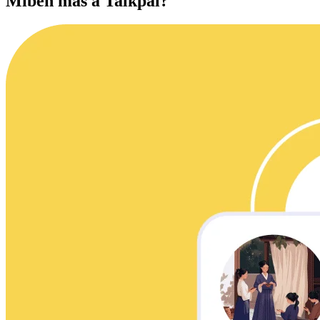
Miben más a Talkpal?