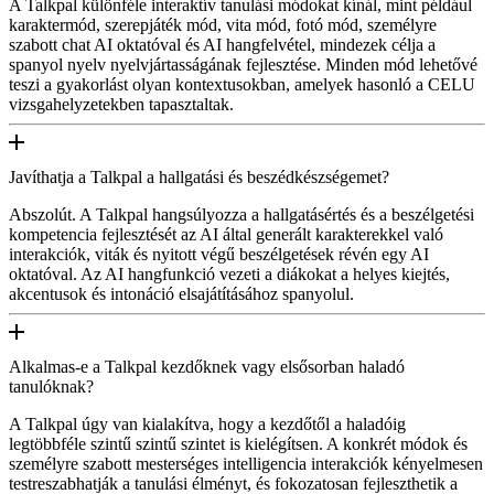
A Talkpal különféle interaktív tanulási módokat kínál, mint például
karaktermód, szerepjáték mód, vita mód, fotó mód, személyre
szabott chat AI oktatóval és AI hangfelvétel, mindezek célja a
spanyol nyelv nyelvjártasságának fejlesztése. Minden mód lehetővé
teszi a gyakorlást olyan kontextusokban, amelyek hasonló a CELU
vizsgahelyzetekben tapasztaltak.
Javíthatja a Talkpal a hallgatási és beszédkészségemet?
Abszolút. A Talkpal hangsúlyozza a hallgatásértés és a beszélgetési
kompetencia fejlesztését az AI által generált karakterekkel való
interakciók, viták és nyitott végű beszélgetések révén egy AI
oktatóval. Az AI hangfunkció vezeti a diákokat a helyes kiejtés,
akcentusok és intonáció elsajátításához spanyolul.
Alkalmas-e a Talkpal kezdőknek vagy elsősorban haladó
tanulóknak?
A Talkpal úgy van kialakítva, hogy a kezdőtől a haladóig
legtöbbféle szintű szintű szintet is kielégítsen. A konkrét módok és
személyre szabott mesterséges intelligencia interakciók kényelmesen
testreszabhatják a tanulási élményt, és fokozatosan fejleszthetik a