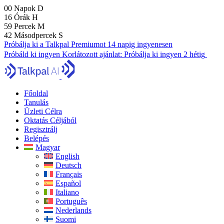
00
Napok
D
16
Órák
H
59
Percek
M
41
Másodpercek
S
Próbálja ki a Talkpal Premiumot 14 napig ingyenesen
Próbáld ki ingyen
Korlátozott ajánlat:
Próbálja ki ingyen 2 hétig
Főoldal
Tanulás
Üzleti Célra
Oktatás Céljából
Regisztrálj
Belépés
Magyar
English
Deutsch
Français
Español
Italiano
Português
Nederlands
Suomi