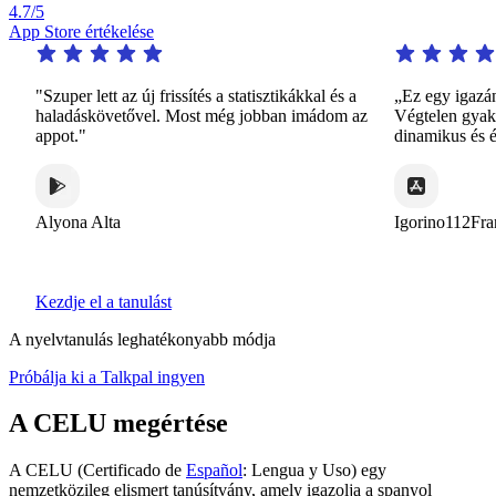
4.7
/5
App Store értékelése
"Szuper lett az új frissítés a statisztikákkal és a
„Ez egy igazán f
haladáskövetővel. Most még jobban imádom az
Végtelen gyakorl
appot."
dinamikus és ér
Alyona Alta
Igorino112Franc
Kezdje el a tanulást
A nyelvtanulás leghatékonyabb módja
Próbálja ki a Talkpal ingyen
A CELU megértése
A CELU (Certificado de
Español
: Lengua y Uso) egy
nemzetközileg elismert tanúsítvány, amely igazolja a spanyol