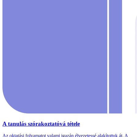
A tanulás szórakoztatóvá tétele
Az oktatási folyamatot valami igazán élvezetessé alakítottuk át. A