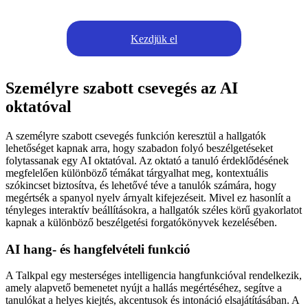
Kezdjük el
Személyre szabott csevegés az AI
oktatóval
A személyre szabott csevegés funkción keresztül a hallgatók
lehetőséget kapnak arra, hogy szabadon folyó beszélgetéseket
folytassanak egy AI oktatóval. Az oktató a tanuló érdeklődésének
megfelelően különböző témákat tárgyalhat meg, kontextuális
szókincset biztosítva, és lehetővé téve a tanulók számára, hogy
megértsék a spanyol nyelv árnyalt kifejezéseit. Mivel ez hasonlít a
tényleges interaktív beállításokra, a hallgatók széles körű gyakorlatot
kapnak a különböző beszélgetési forgatókönyvek kezelésében.
AI hang- és hangfelvételi funkció
A Talkpal egy mesterséges intelligencia hangfunkcióval rendelkezik,
amely alapvető bemenetet nyújt a hallás megértéséhez, segítve a
tanulókat a helyes kiejtés, akcentusok és intonáció elsajátításában. A