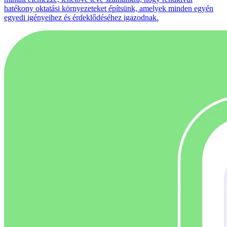
hatékony oktatási környezeteket építsünk, amelyek minden egyén
egyedi igényeihez és érdeklődéséhez igazodnak.