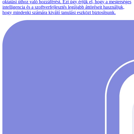
oktatási úthoz való hozzáférést. Ezt úgy érjük el, hogy a mesterséges
intelligencia és a szoftverfejlesztés legújabb áttöréseit használjuk,
hogy mindenki számára kiváló tanulási eszközt biztosítsunk.