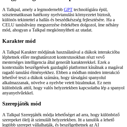
A Talkpal, amely a legmodernebb
GPT
technológiára épül,
szisztematikusan hatékony nyelvtanulási környezetet biztosít,
különös tekintettel a hallás és beszédkészség fejlesztésére. Ha a
CELU tanúsítvány megszerzése érdekében dolgozol, íme néhány
mód, ahogyan a Talkpal megkönnyítheti az utadat.
Karakter mód
A Talkpal Karakter módjának használatával a diákok interakcióba
léphetnek előre meghatározott kontextusokban részt vevő
mesterséges intelligencia által generált karakterekkel. Ezek a
kontextuális beszélgetések gazdagító platformot kínálnak a magával
ragadó tanulási élményekhez. Ebben a módban minden interakció
lehetővé teszi a diákok számára, hogy társalgási spanyolul
alkalmazzanak, növelve a nyelvbe vetett bizalmukat. Ez nem
különbözik attól, hogy valós helyzetekben kapcsolatba lép a spanyol
anyanyelvűekkel.
Szerepjáték mód
A Talkpal Szerepjáték módja lehetőséget ad arra, hogy különböző
szerepeket ölelj át szimulált helyzetekben. Itt a tanulók a lehető
legtöbb szerepet vállalhatják, és beszélgethetnek az AI