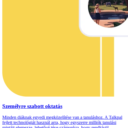
Személyre szabott oktatás
Minden diáknak egyedi megközelítése van a tanuláshoz. A Talkpal
fejlett technológiát használ arra, hogy egyszerre milliók tanulási
mintáit elemezze, lehetővé téve számunkra, hogy rendkívül