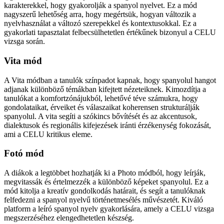
karakterekkel, hogy gyakorolják a spanyol nyelvet. Ez a mód
nagyszerű lehetőség arra, hogy megértsük, hogyan változik a
nyelvhasználat a változó szerepekkel és kontextusokkal. Ez a
gyakorlati tapasztalat felbecsülhetetlen értékűnek bizonyul a CELU
vizsga során.
Vita mód
A Vita módban a tanulók színpadot kapnak, hogy spanyolul hangot
adjanak különböző témákban kifejtett nézeteiknek. Kimozdítja a
tanulókat a komfortzónájukból, lehetővé téve számukra, hogy
gondolataikat, érveiket és válaszaikat koherensen strukturálják
spanyolul. A vita segíti a szókincs bővítését és az akcentusok,
dialektusok és regionális kifejezések iránti érzékenység fokozását,
ami a CELU kritikus eleme.
Fotó mód
A diákok a legtöbbet hozhatják ki a Photo módból, hogy leírják,
megvitassák és értelmezzék a különböző képeket spanyolul. Ez a
mód kitolja a kreatív gondolkodás határait, és segít a tanulóknak
felfedezni a spanyol nyelvű történetmesélés művészetét. Kiváló
platform a leíró spanyol nyelv gyakorlására, amely a CELU vizsga
megszerzéséhez elengedhetetlen készség.