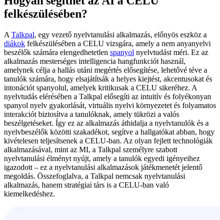
Hogyan segíthet az AI a CELU
felkészülésében?
A
Talkpal
, egy vezető nyelvtanulási alkalmazás, előnyös eszköz a
diákok
felkészülésében a CELU vizsgára, amely a nem anyanyelvi
beszélők számára elengedhetetlen
spanyol
nyelvtudást méri. Ez az
alkalmazás mesterséges intelligencia hangfunkciót használ,
amelynek célja a hallás utáni megértés elősegítése, lehetővé téve a
tanulók számára, hogy elsajátítsák a helyes kiejtést, akcentusokat és
intonációt spanyolul, amelyek kritikusak a CELU sikeréhez. A
nyelvtudás elérésében a Talkpal elősegíti az intuitív és folyékonyan
spanyol nyelv gyakorlását, virtuális nyelvi környezetet és folyamatos
interakciót biztosítva a tanulóknak, amely tükrözi a valós
beszélgetéseket. Így ez az alkalmazás áthidalja a nyelvtanulók és a
nyelvbeszélők közötti szakadékot, segítve a hallgatókat abban, hogy
kivételesen teljesítsenek a CELU-ban. Az olyan fejlett technológiák
alkalmazásával, mint az MI, a Talkpal személyre szabott
nyelvtanulási élményt nyújt, amely a tanulók egyedi igényeihez
igazodott – ez a nyelvtanulási alkalmazások játékmenetét jelentő
megoldás. Összefoglalva, a Talkpal nemcsak nyelvtanulási
alkalmazás, hanem stratégiai társ is a CELU-ban való
kiemelkedéshez.