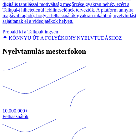
digitális tanulással motiváltság megőrzése gyakran nehéz, ezért a
Talkpal-t hihetetlenül lebilincselőnek terveztük. A platform annyira
magával ragadó, hogy a felhasználók gyakran inkább új nyelvtudást
sajátítanak el a videojátékok helyett.
Próbáld ki a Talkpalt ingyen
KÖNNYŰ ÚT A FOLYÉKONY NYELVTUDÁSHOZ
Nyelvtanulás mesterfokon
10,000,000+
Felhasználók