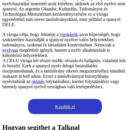
nyelvhasználat ismeretét azok körében, akiknek az első nyelve nem
spanyol. Az argentin Oktatási, Kulturális, Tudományos és
Technológiai Minisztérium kezdeményezésére ez a vizsga
egyenértékű más neves tanúsítványokkal, mint például a spanyol
DELE.
A vizsga célja, hogy felmérje a
vizsgázók
azon képességét, hogy
szakszerűen használják a spanyol nyelvet valós helyzetekben
tudományos, szakmai és társadalmi kontextusban. Nemcsak a
nyelvtan
megértését igényli, hanem a nyelv alkalmazását is
különböző helyzetekben.
A CELU vizsga két részre oszlik: olvasás és hallgatás, valamint írás
és beszéd. Ezek a spanyol nyelv átfogó használatára
összpontosítanak, és a tanúsítvány sikeres megszerzéséhez mindkét
szakaszt át kell adnia. Ezzel a tanúsítvánnyal bizonyíthatja
nyelvtudását az
oktatás
folytatásához, karrier folytatásához vagy
bármely spanyol nyelvű országban való letelepedéshez.
Kezdjük el
Hogyan segíthet a Talkpal