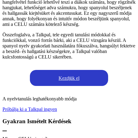
hangfelvétel funkció lehetővé teszi a diákok számára, hogy rögzítsék
hangjukat, lehetőséget adva számukra, hogy spanyolul beszéljenek
és hallgassák kiejtésüket és akcentusukat. Ez egy nagyszerű módja
annak, hogy folyékonyan és intuitív módon beszéljünk spanyolul,
ami a CELU számára kötelező készség.
Összefoglalva, a Talkpal, tele egyedi tanulási módokkal és
funkciókkal, vonzó forrás bárki, aki a CELU vizsgára készül. A
spanyol nyelv gyakorlati használatára fókuszálva, hangsúlyt fektetve
a beszéd- és hallgatási készségekre, a Talkpal valóban
kulcsfontosságú a CELU sikerében.
Kezdjük el
A nyelvtanulás leghatékonyabb módja
Próbálja ki a Talkpal ingyen
Gyakran Ismételt Kérdések