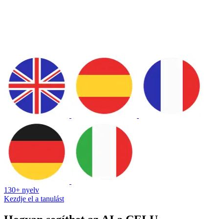
130+ nyelv
Kezdje el a tanulást