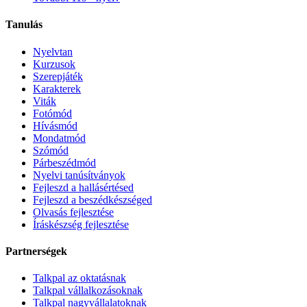
Tanulás
Nyelvtan
Kurzusok
Szerepjáték
Karakterek
Viták
Fotómód
Hívásmód
Mondatmód
Szómód
Párbeszédmód
Nyelvi tanúsítványok
Fejleszd a hallásértésed
Fejleszd a beszédkészséged
Olvasás fejlesztése
Íráskészség fejlesztése
Partnerségek
Talkpal az oktatásnak
Talkpal vállalkozásoknak
Talkpal nagyvállalatoknak