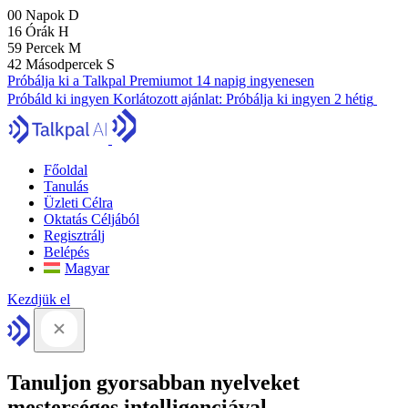
00
Napok
D
16
Órák
H
59
Percek
M
41
Másodpercek
S
Próbálja ki a Talkpal Premiumot 14 napig ingyenesen
Próbáld ki ingyen
Korlátozott ajánlat:
Próbálja ki ingyen 2 hétig
Főoldal
Tanulás
Üzleti Célra
Oktatás Céljából
Regisztrálj
Belépés
Magyar
Kezdjük el
Tanuljon gyorsabban nyelveket
mesterséges intelligenciával