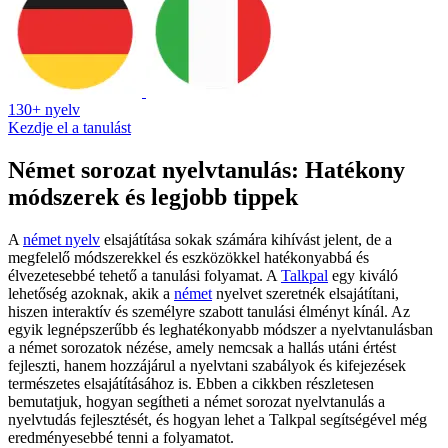
130+ nyelv
Kezdje el a tanulást
Német sorozat nyelvtanulás: Hatékony
módszerek és legjobb tippek
A
német nyelv
elsajátítása sokak számára kihívást jelent, de a
megfelelő módszerekkel és eszközökkel hatékonyabbá és
élvezetesebbé tehető a tanulási folyamat. A
Talkpal
egy kiváló
lehetőség azoknak, akik a
német
nyelvet szeretnék elsajátítani,
hiszen interaktív és személyre szabott tanulási élményt kínál. Az
egyik legnépszerűbb és leghatékonyabb módszer a nyelvtanulásban
a német sorozatok nézése, amely nemcsak a hallás utáni értést
fejleszti, hanem hozzájárul a nyelvtani szabályok és kifejezések
természetes elsajátításához is. Ebben a cikkben részletesen
bemutatjuk, hogyan segítheti a német sorozat nyelvtanulás a
nyelvtudás fejlesztését, és hogyan lehet a Talkpal segítségével még
eredményesebbé tenni a folyamatot.