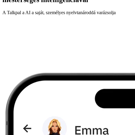
A Talkpal a AI a saját, személyes nyelvtanároddá varázsolja