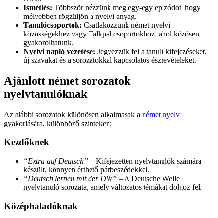
Ismétlés:
Többször nézzünk meg egy-egy epizódot, hogy
mélyebben rögzüljön a nyelvi anyag.
Tanulócsoportok:
Csatlakozzunk német nyelvi
közösségekhez vagy Talkpal csoportokhoz, ahol közösen
gyakorolhatunk.
Nyelvi napló vezetése:
Jegyezzük fel a tanult kifejezéseket,
új szavakat és a sorozatokkal kapcsolatos észrevételeket.
Ajánlott német sorozatok
nyelvtanulóknak
Az alábbi sorozatok különösen alkalmasak a
német nyelv
gyakorlására, különböző szinteken:
Kezdőknek
“Extra auf Deutsch”
– Kifejezetten nyelvtanulók számára
készült, könnyen érthető párbeszédekkel.
“Deutsch lernen mit der DW”
– A Deutsche Welle
nyelvtanuló sorozata, amely változatos témákat dolgoz fel.
Középhaladóknak