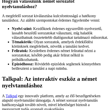
Hogyan válasszunk német sorozatot
nyelvtanuláshoz?
A megfelelő sorozat kiválasztása kulcsfontosságú a hatékony
tanuláshoz. Az alábbi szempontokat érdemes figyelembe venni:
Nyelvi szint:
Kezdőknek érdemes egyszerűbb nyelvezetű,
lassabb beszédű sorozatokat választani, míg haladók
választhatnak összetettebb dialógusokat tartalmazó műsorokat.
Témakörök:
Olyan sorozatok, amelyek érdeklődési
körünknek megfelelnek, növelik a tanulási kedvet.
Feliratok:
Kezdetben érdemes német felirattal nézni a
sorozatokat, később pedig akár felirat nélkül is
próbálkozhatunk.
Epizódhossz:
Rövidebb epizódok segítenek könnyebben
beilleszteni a tanulást a napi rutinba.
Talkpal: Az interaktív eszköz a német
nyelvtanuláshoz
A
Talkpal
egy innovatív platform, amely az élő beszélgetéseken
alapuló nyelvtanulást támogatja. A német sorozat nyelvtanulás
hatékonyságát tovább növeli, mivel lehetőséget biztosít a
megszerzett tudás azonnali gyakorlására.