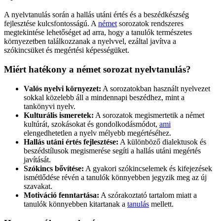
A nyelvtanulás során a hallás utáni értés és a beszédkészség
fejlesztése kulcsfontosságú. A
német
sorozatok rendszeres
megtekintése lehetőséget ad arra, hogy a tanulók természetes
környezetben találkozzanak a nyelvvel, ezáltal javítva a
szókincsüket és megértési képességüket.
Miért hatékony a német sorozat nyelvtanulás?
Valós nyelvi környezet:
A sorozatokban használt nyelvezet
sokkal közelebb áll a mindennapi beszédhez, mint a
tankönyvi nyelv.
Kulturális ismeretek:
A sorozatok megismertetik a német
kultúrát, szokásokat és gondolkodásmódot,
ami
elengedhetetlen a nyelv mélyebb megértéséhez.
Hallás utáni értés fejlesztése:
A különböző dialektusok és
beszédstílusok megismerése segíti a hallás utáni megértés
javítását.
Szókincs bővítése:
A gyakori szókincselemek és kifejezések
ismétlődése révén a tanulók könnyebben jegyzik meg az új
szavakat.
Motiváció fenntartása:
A szórakoztató tartalom miatt a
tanulók könnyebben kitartanak a
tanulás
mellett.