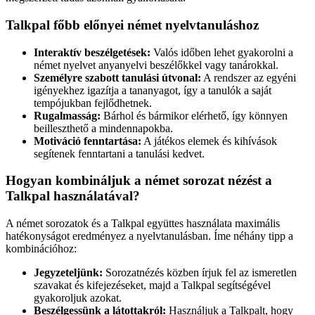
Talkpal főbb előnyei német nyelvtanuláshoz
Interaktív beszélgetések:
Valós időben lehet gyakorolni a
német nyelvet anyanyelvi beszélőkkel vagy tanárokkal.
Személyre szabott tanulási útvonal:
A rendszer az egyéni
igényekhez igazítja a tananyagot, így a tanulók a saját
tempójukban fejlődhetnek.
Rugalmasság:
Bárhol és bármikor elérhető, így könnyen
beilleszthető a mindennapokba.
Motiváció fenntartása:
A játékos elemek és kihívások
segítenek fenntartani a tanulási kedvet.
Hogyan kombináljuk a német sorozat nézést a
Talkpal használatával?
A német sorozatok és a Talkpal együttes használata maximális
hatékonyságot eredményez a nyelvtanulásban. Íme néhány tipp a
kombinációhoz:
Jegyzeteljünk:
Sorozatnézés közben írjuk fel az ismeretlen
szavakat és kifejezéseket, majd a Talkpal segítségével
gyakoroljuk azokat.
Beszélgessünk a látottakról:
Használjuk a Talkpalt, hogy