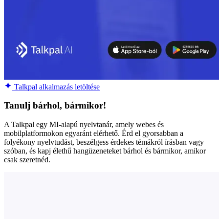
Talkpal alkalmazás letöltése
Tanulj bárhol, bármikor!
A Talkpal egy MI-alapú nyelvtanár, amely webes és
mobilplatformokon egyaránt elérhető. Érd el gyorsabban a
folyékony nyelvtudást, beszélgess érdekes témákról írásban vagy
szóban, és kapj élethű hangüzeneteket bárhol és bármikor, amikor
csak szeretnéd.