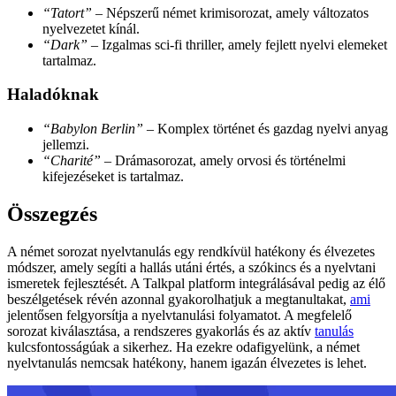
“Tatort”
– Népszerű német krimisorozat, amely változatos
nyelvezetet kínál.
“Dark”
– Izgalmas sci-fi thriller, amely fejlett nyelvi elemeket
tartalmaz.
Haladóknak
“Babylon Berlin”
– Komplex történet és gazdag nyelvi anyag
jellemzi.
“Charité”
– Drámasorozat, amely orvosi és történelmi
kifejezéseket is tartalmaz.
Összegzés
A német sorozat nyelvtanulás egy rendkívül hatékony és élvezetes
módszer, amely segíti a hallás utáni értés, a szókincs és a nyelvtani
ismeretek fejlesztését. A Talkpal platform integrálásával pedig az élő
beszélgetések révén azonnal gyakorolhatjuk a megtanultakat,
ami
jelentősen felgyorsítja a nyelvtanulási folyamatot. A megfelelő
sorozat kiválasztása, a rendszeres gyakorlás és az aktív
tanulás
kulcsfontosságúak a sikerhez. Ha ezekre odafigyelünk, a német
nyelvtanulás nemcsak hatékony, hanem igazán élvezetes is lehet.