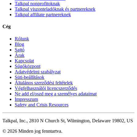
Talkpal nonprofitoknak
Talkpal viszonteladóknak és partnereknek
Talkpal affiliate partnereknek
Cég
Rólunk
Blog
Sajtó
Árak
Kapcsolat
Súgóközpont
Adatvédelmi szabályzat
Süti-beállítások
Általános szerződési feltételek
Végfelhasználói licencszerződés
Ne add el/oszd meg a személyes adataimat
Impresszum
Safety and Crisis Resources
Talkpal, Inc., 2810 N Church St, Wilmington, Delaware 19802, US
© 2026 Minden jog fenntartva.