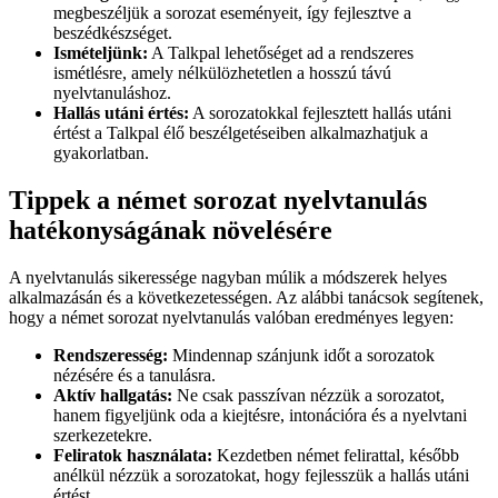
megbeszéljük a sorozat eseményeit, így fejlesztve a
beszédkészséget.
Ismételjünk:
A Talkpal lehetőséget ad a rendszeres
ismétlésre, amely nélkülözhetetlen a hosszú távú
nyelvtanuláshoz.
Hallás utáni értés:
A sorozatokkal fejlesztett hallás utáni
értést a Talkpal élő beszélgetéseiben alkalmazhatjuk a
gyakorlatban.
Tippek a német sorozat nyelvtanulás
hatékonyságának növelésére
A nyelvtanulás sikeressége nagyban múlik a módszerek helyes
alkalmazásán és a következetességen. Az alábbi tanácsok segítenek,
hogy a német sorozat nyelvtanulás valóban eredményes legyen:
Rendszeresség:
Mindennap szánjunk időt a sorozatok
nézésére és a tanulásra.
Aktív hallgatás:
Ne csak passzívan nézzük a sorozatot,
hanem figyeljünk oda a kiejtésre, intonációra és a nyelvtani
szerkezetekre.
Feliratok használata:
Kezdetben német felirattal, később
anélkül nézzük a sorozatokat, hogy fejlesszük a hallás utáni
értést.