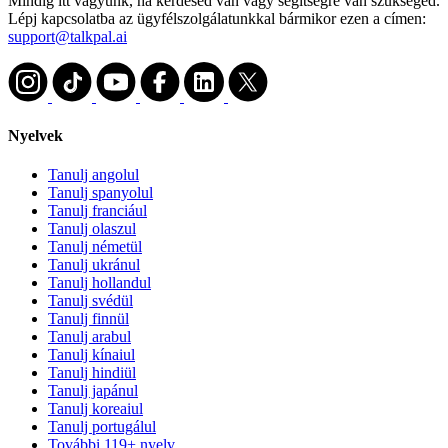
Mindig itt vagyunk, ha kérdésed van vagy segítségre van szükséged.
Lépj kapcsolatba az ügyfélszolgálatunkkal bármikor ezen a címen:
support@talkpal.ai
Nyelvek
Tanulj angolul
Tanulj spanyolul
Tanulj franciául
Tanulj olaszul
Tanulj németül
Tanulj ukránul
Tanulj hollandul
Tanulj svédül
Tanulj finnül
Tanulj arabul
Tanulj kínaiul
Tanulj hindiül
Tanulj japánul
Tanulj koreaiul
Tanulj portugálul
További 119+ nyelv