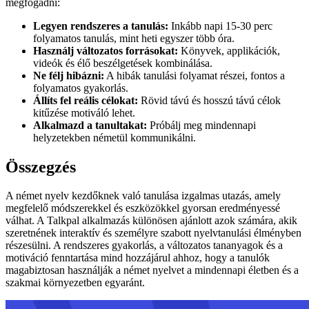
megfogadni:
Legyen rendszeres a tanulás:
Inkább napi 15-30 perc
folyamatos tanulás, mint heti egyszer több óra.
Használj változatos forrásokat:
Könyvek, applikációk,
videók és élő beszélgetések kombinálása.
Ne félj hibázni:
A hibák tanulási folyamat részei, fontos a
folyamatos gyakorlás.
Állíts fel reális célokat:
Rövid távú és hosszú távú célok
kitűzése motiváló lehet.
Alkalmazd a tanultakat:
Próbálj meg mindennapi
helyzetekben németül kommunikálni.
Összegzés
A német nyelv kezdőknek való tanulása izgalmas utazás, amely
megfelelő módszerekkel és eszközökkel gyorsan eredményessé
válhat. A Talkpal alkalmazás különösen ajánlott azok számára, akik
szeretnének interaktív és személyre szabott nyelvtanulási élményben
részesülni. A rendszeres gyakorlás, a változatos tananyagok és a
motiváció fenntartása mind hozzájárul ahhoz, hogy a tanulók
magabiztosan használják a német nyelvet a mindennapi életben és a
szakmai környezetben egyaránt.