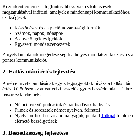
Kezdőként érdemes a legfontosabb szavak és kifejezések
megtanulásával indítani, amelyek a mindennapi kommunikációhoz
szükségesek:
Köszönések és alapvető udvariassági formák
Számok, napok, hónapok
Alapvető igék és igeidők
Egyszerű mondatszerkezetek
A nyelvtani alapok megértése segíti a helyes mondatszerkesztést és a
pontos kommunikációt.
2. Hallás utáni értés fejlesztése
A német nyelv tanulásának egyik legnagyobb kihívása a hallás utáni
értés, különösen az anyanyelvi beszélők gyors beszéde miatt. Ehhez
hasznosak lehetnek:
Német nyelvű podcastok és rádióadások hallgatása
Filmek és sorozatok német nyelven, felirattal
Nyelvtanulókat célzó audioanyagok, például
Talkpal
felületen
elérhető beszélgetések
3. Beszédkészség fejlesztése