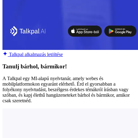
Talkpal alkalmazás letöltése
Tanulj bárhol, bármikor!
A Talkpal egy MI-alapú nyelvtanár, amely webes és
mobilplatformokon egyaránt elérhető. Érd el gyorsabban a
folyékony nyelvtudást, beszélgess érdekes témákról írásban vagy
szóban, és kapj élethű hangüzeneteket bárhol és bármikor, amikor
csak szeretnéd.