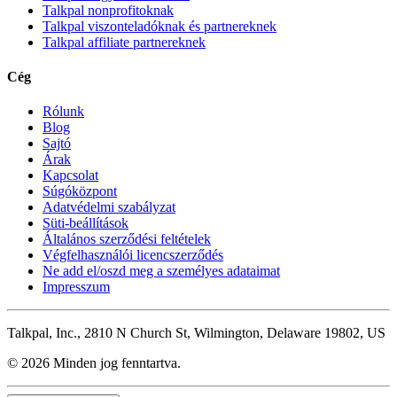
Talkpal nonprofitoknak
Talkpal viszonteladóknak és partnereknek
Talkpal affiliate partnereknek
Cég
Rólunk
Blog
Sajtó
Árak
Kapcsolat
Súgóközpont
Adatvédelmi szabályzat
Süti-beállítások
Általános szerződési feltételek
Végfelhasználói licencszerződés
Ne add el/oszd meg a személyes adataimat
Impresszum
Talkpal, Inc., 2810 N Church St, Wilmington, Delaware 19802, US
© 2026 Minden jog fenntartva.