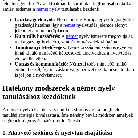
jelentőséggel bír. Az alábbiakban felsoroljuk a legfontosabb okokat,
amiért érdemes a
német nyelv
tanulásába kezdeni:
Gazdasági előnyök:
Németország Európa egyik legnagyobb
gazdasági hatalma, így a
német
nyelvtudás jelentős előnyt
jelenthet a munkaerőpiacon.
Kulturális hozzáférés:
A
német
nyelv ismerete megnyitja az
utat a gazdag irodalom, zene és művészetek világába.
Tanulmányi lehetőségek:
Németországban számos egyetem
kínál kiváló minőségű képzéseket, amelyekhez a nyelvtudás
elengedhetetlen.
Utazás és kommunikáció:
Németül több mint 100 millió
ember beszél, így utazáskor vagy nemzetközi kapcsolatokban
is
jól
jön a nyelvismeret.
Hatékony módszerek a német nyelv
tanulásához kezdőknek
A német nyelv elsajátítása során kulcsfontosságú a megfelelő
tanulási stratégia kiválasztása. Íme néhány bevált módszer, amelyek
segítenek a gyors és hatékony fejlődésben:
1. Alapvető szókincs és nyelvtan elsajátítása