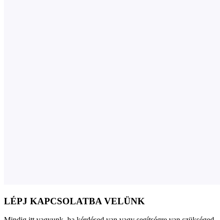
LÉPJ KAPCSOLATBA VELÜNK
Mindig itt vagyunk, ha kérdésed van vagy segítségre van szükséged.