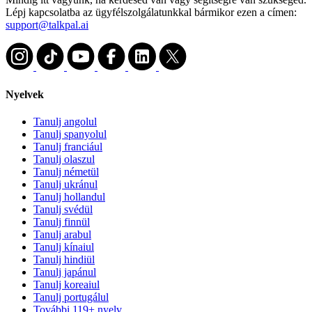
Lépj kapcsolatba az ügyfélszolgálatunkkal bármikor ezen a címen:
support@talkpal.ai
Nyelvek
Tanulj angolul
Tanulj spanyolul
Tanulj franciául
Tanulj olaszul
Tanulj németül
Tanulj ukránul
Tanulj hollandul
Tanulj svédül
Tanulj finnül
Tanulj arabul
Tanulj kínaiul
Tanulj hindiül
Tanulj japánul
Tanulj koreaiul
Tanulj portugálul
További 119+ nyelv