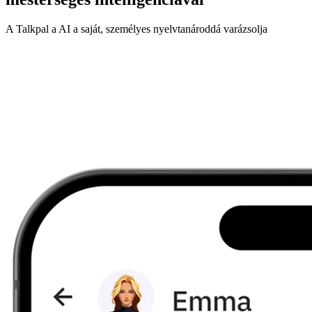
A Talkpal a AI a saját, személyes nyelvtanároddá varázsolja