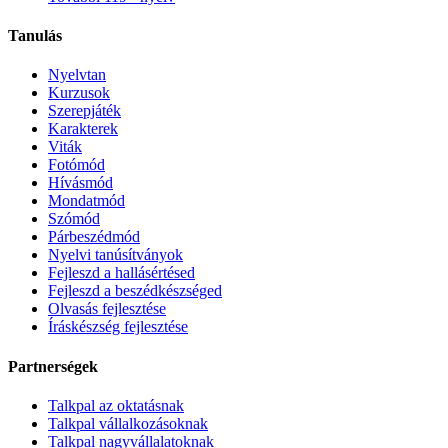
Tanulás
Nyelvtan
Kurzusok
Szerepjáték
Karakterek
Viták
Fotómód
Hívásmód
Mondatmód
Szómód
Párbeszédmód
Nyelvi tanúsítványok
Fejleszd a hallásértésed
Fejleszd a beszédkészséged
Olvasás fejlesztése
Íráskészség fejlesztése
Partnerségek
Talkpal az oktatásnak
Talkpal vállalkozásoknak
Talkpal nagyvállalatoknak