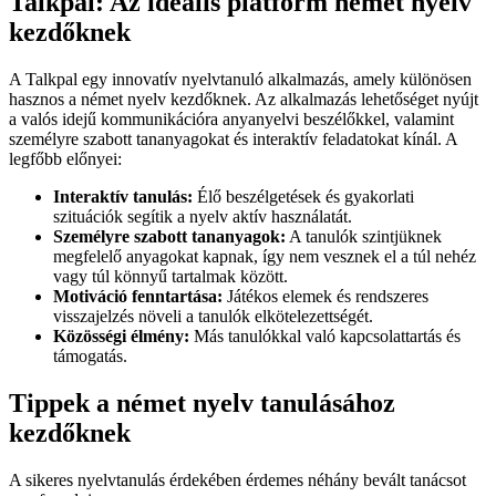
Talkpal: Az ideális platform német nyelv
kezdőknek
A Talkpal egy innovatív nyelvtanuló alkalmazás, amely különösen
hasznos a német nyelv kezdőknek. Az alkalmazás lehetőséget nyújt
a valós idejű kommunikációra anyanyelvi beszélőkkel, valamint
személyre szabott tananyagokat és interaktív feladatokat kínál. A
legfőbb előnyei:
Interaktív tanulás:
Élő beszélgetések és gyakorlati
szituációk segítik a nyelv aktív használatát.
Személyre szabott tananyagok:
A tanulók szintjüknek
megfelelő anyagokat kapnak, így nem vesznek el a túl nehéz
vagy túl könnyű tartalmak között.
Motiváció fenntartása:
Játékos elemek és rendszeres
visszajelzés növeli a tanulók elkötelezettségét.
Közösségi élmény:
Más tanulókkal való kapcsolattartás és
támogatás.
Tippek a német nyelv tanulásához
kezdőknek
A sikeres nyelvtanulás érdekében érdemes néhány bevált tanácsot