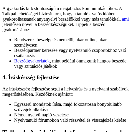
A gyakorlás kulcsfontosságú a magabiztos kommunikációhoz. A
Talkpal lehetőséget biztosít arra, hogy a tanulók valós időben
gyakorolhassanak anyanyelvi beszélőkkel vagy más tanulókkal,
ami
jelentősen növeli a beszédkészségüket. Tippek a beszéd
gyakorlásához:
Rendszeres beszélgetés németül, akár online, akár
személyesen
Beszédpartner keresése vagy nyelvtanuló csoportokhoz való
csatlakozás
Beszédgyakorlatok
, mint például önmagunk hangos beszéde
vagy szituációs játékok
4. Íráskészség fejlesztése
Az íráskészség fejlesztése segít a helyesírás és a nyelvtani szabályok
megerősítésében. Kezdőknek ajánlott:
Egyszerű mondatok írása, majd fokozatosan bonyolultabb
szövegek alkotása
Német nyelvű napló vezetése
Nyelvtanuló fórumokon való részvétel és visszajelzés kérése