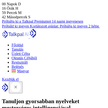
00
Napok
D
16
Órák
H
59
Percek
M
41
Másodpercek
S
Próbálja ki a Talkpal Premiumot 14 napig ingyenesen
Próbáld ki ingyen
Korlátozott ajánlat:
Próbálja ki ingyen 2 hétig
Főoldal
Tanulás
Üzleti Célra
Oktatás Céljából
Regisztrálj
Belépés
Magyar
Kezdjük el
Tanuljon gyorsabban nyelveket
mesterséges intelligenciával