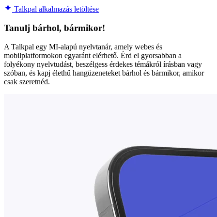
Talkpal alkalmazás letöltése
Tanulj bárhol, bármikor!
A Talkpal egy MI-alapú nyelvtanár, amely webes és
mobilplatformokon egyaránt elérhető. Érd el gyorsabban a
folyékony nyelvtudást, beszélgess érdekes témákról írásban vagy
szóban, és kapj élethű hangüzeneteket bárhol és bármikor, amikor
csak szeretnéd.