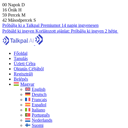
00
Napok
D
16
Órák
H
59
Percek
M
41
Másodpercek
S
Próbálja ki a Talkpal Premiumot 14 napig ingyenesen
Próbáld ki ingyen
Korlátozott ajánlat:
Próbálja ki ingyen 2 hétig
Főoldal
Tanulás
Üzleti Célra
Oktatás Céljából
Regisztrálj
Belépés
Magyar
English
Deutsch
Français
Español
Italiano
Português
Nederlands
Suomi