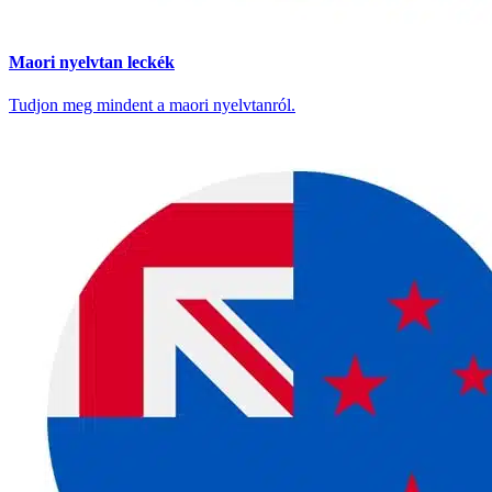
Maori nyelvtan leckék
Tudjon meg mindent a maori nyelvtanról.