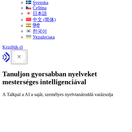
Svenska
Čeština
日本語
中文 (简体)
हिंदी
한국어
Українська
Kezdjük el
Tanuljon gyorsabban nyelveket
mesterséges intelligenciával
A Talkpal a AI a saját, személyes nyelvtanároddá varázsolja