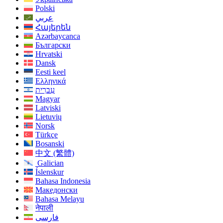
Polski
عربي
Հայերեն
Azərbaycanca
Български
Hrvatski
Dansk
Eesti keel
Ελληνικά
עִברִית
Magyar
Latviski
Lietuvių
Norsk
Türkçe
Bosanski
中文 (繁體)
Galician
Íslenskur
Bahasa Indonesia
Македонски
Bahasa Melayu
नेपाली
فارسی