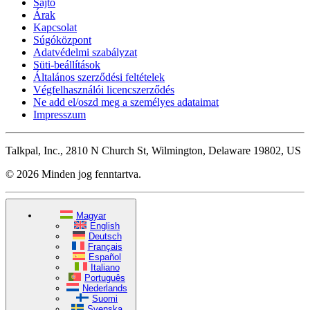
Sajtó
Árak
Kapcsolat
Súgóközpont
Adatvédelmi szabályzat
Süti-beállítások
Általános szerződési feltételek
Végfelhasználói licencszerződés
Ne add el/oszd meg a személyes adataimat
Impresszum
Talkpal, Inc., 2810 N Church St, Wilmington, Delaware 19802, US
© 2026 Minden jog fenntartva.
Magyar
English
Deutsch
Français
Español
Italiano
Português
Nederlands
Suomi
Svenska