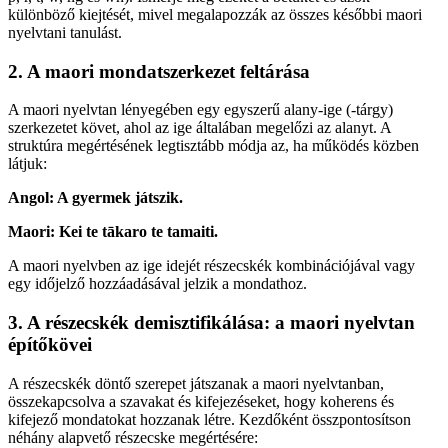
különböző kiejtését, mivel megalapozzák az összes későbbi maori
nyelvtani tanulást.
2. A maori mondatszerkezet feltárása
A maori nyelvtan lényegében egy egyszerű alany-ige (-tárgy)
szerkezetet követ, ahol az ige általában megelőzi az alanyt. A
struktúra megértésének legtisztább módja az, ha működés közben
látjuk:
Angol: A gyermek játszik.
Maori: Kei te tākaro te tamaiti.
A maori nyelvben az ige idejét részecskék kombinációjával vagy
egy időjelző hozzáadásával jelzik a mondathoz.
3. A részecskék demisztifikálása: a maori nyelvtan
építőkövei
A részecskék döntő szerepet játszanak a maori nyelvtanban,
összekapcsolva a szavakat és kifejezéseket, hogy koherens és
kifejező mondatokat hozzanak létre. Kezdőként összpontosítson
néhány alapvető részecske megértésére: