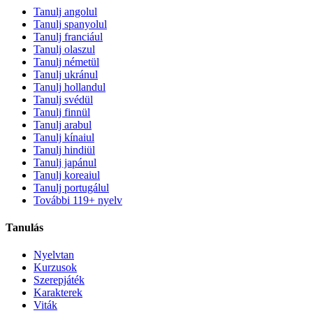
Tanulj angolul
Tanulj spanyolul
Tanulj franciául
Tanulj olaszul
Tanulj németül
Tanulj ukránul
Tanulj hollandul
Tanulj svédül
Tanulj finnül
Tanulj arabul
Tanulj kínaiul
Tanulj hindiül
Tanulj japánul
Tanulj koreaiul
Tanulj portugálul
További 119+ nyelv
Tanulás
Nyelvtan
Kurzusok
Szerepjáték
Karakterek
Viták