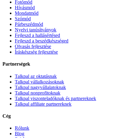
Fotómód
Hívásmód
Mondatmód
Szómód
Párbeszédmód
Nyelvi tanúsítványok
Fejleszd a hallásértésed
Fejleszd a beszédkészséged
Olvasás fejlesztése
Íráskészség fejlesztése
Partnerségek
Talkpal az oktatásnak
Talkpal vállalkozásoknak
Talkpal nagyvállalatoknak
Talkpal nonprofitoknak
Talkpal viszonteladóknak és partnereknek
Talkpal affiliate partnereknek
Cég
Rólunk
Blog