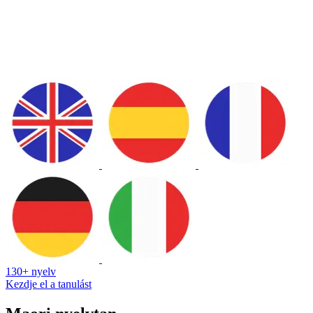
130+ nyelv
Kezdje el a tanulást