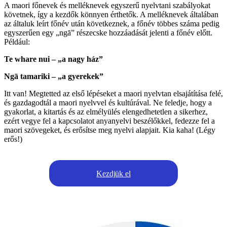
A maori főnevek és melléknevek egyszerű nyelvtani szabályokat
követnek, így a kezdők könnyen érthetők. A melléknevek általában
az általuk leírt főnév után következnek, a főnév többes száma pedig
egyszerűen egy „ngā” részecske hozzáadását jelenti a főnév előtt.
Például:
Te whare nui – „a nagy ház”
Ngā tamariki – „a gyerekek”
Itt van! Megtetted az első lépéseket a maori nyelvtan elsajátítása felé,
és gazdagodtál a maori nyelvvel és kultúrával. Ne feledje, hogy a
gyakorlat, a kitartás és az elmélyülés elengedhetetlen a sikerhez,
ezért vegye fel a kapcsolatot anyanyelvi beszélőkkel, fedezze fel a
maori szövegeket, és erősítse meg nyelvi alapjait. Kia kaha! (Légy
erős!)
Kezdjük el