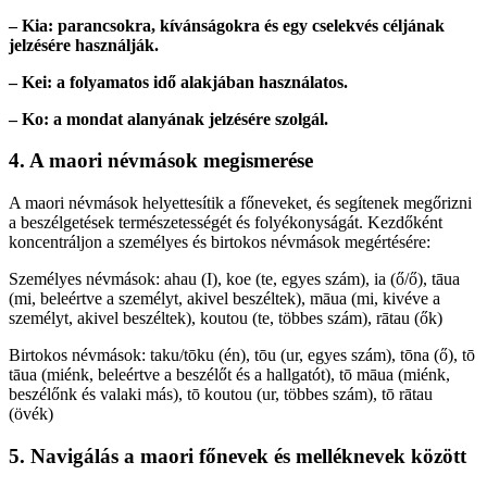
– Kia: parancsokra, kívánságokra és egy cselekvés céljának
jelzésére használják.
– Kei: a folyamatos idő alakjában használatos.
– Ko: a mondat alanyának jelzésére szolgál.
4. A maori névmások megismerése
A maori névmások helyettesítik a főneveket, és segítenek megőrizni
a beszélgetések természetességét és folyékonyságát. Kezdőként
koncentráljon a személyes és birtokos névmások megértésére:
Személyes névmások: ahau (I), koe (te, egyes szám), ia (ő/ő), tāua
(mi, beleértve a személyt, akivel beszéltek), māua (mi, kivéve a
személyt, akivel beszéltek), koutou (te, többes szám), rātau (ők)
Birtokos névmások: taku/tōku (én), tōu (ur, egyes szám), tōna (ő), tō
tāua (miénk, beleértve a beszélőt és a hallgatót), tō māua (miénk,
beszélőnk és valaki más), tō koutou (ur, többes szám), tō rātau
(övék)
5. Navigálás a maori főnevek és melléknevek között