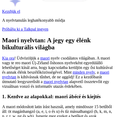
Kezdjük el
A nyelvtanulás leghatékonyabb módja
Próbálja ki a Talkpal ingyen
Maori nyelvtan: A jegy egy élénk
bikulturális világba
Kia ora
! Üdvözöljük a
maori
nyelv csodálatos világában. A maori
vagy te reo maori Új-Zéland őshonos nyelveként egyedülálló
lehetőséget kínál arra, hogy kapcsolatba kerüljön egy ősi kultúrával
és annak élénk beszélőközösségével. Mint
minden nyelv
, a
maori
nyelvtan
is kihívásnak tűnhet, de ne aggódj! Ez a kezdőbarát
útmutató leegyszerűsíti a
maori nyelvtan
alapvető összetevőit egy
vizuálisan vonzó és informatív utazás érdekében.
1. Kezdve az alapokkal: maori ábécé és kiejtés
A maori módosított latin írást használ, amely mindössze 15 betűből
áll: öt magánhangzó (a, e, i, o és u) és tíz mássalhangzó (h, k, m, n,
p, r, t, w, ng és wh). Ismerje meg ezeket a betűket és azok