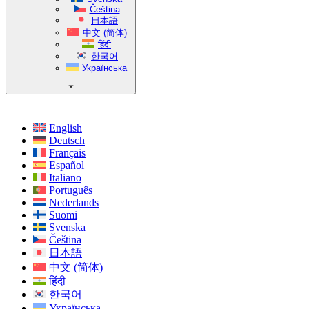
Čeština
日本語
中文 (简体)
हिंदी
한국어
Українська
English
Deutsch
Français
Español
Italiano
Português
Nederlands
Suomi
Svenska
Čeština
日本語
中文 (简体)
हिंदी
한국어
Українська