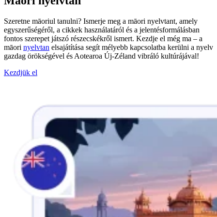
Maori nyelvtan
Szeretne māoriul tanulni? Ismerje meg a māori nyelvtant, amely
egyszerűségéről, a cikkek használatáról és a jelentésformálásban
fontos szerepet játszó részecskékről ismert. Kezdje el még ma – a
māori
nyelvtan
elsajátítása segít mélyebb kapcsolatba kerülni a nyelv
gazdag örökségével és Aotearoa Új-Zéland vibráló kultúrájával!
Kezdjük el