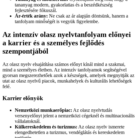
tananyag modern, gyakorlatias és a beszédkészség
fejlesztésére fókuszál.
Ár-érték arány:
Ne csak az ár alapján döntsünk, hanem a
tanfolyam minőségét is vegyük figyelembe.
Az intenzív olasz nyelvtanfolyam előnyei
a karrier és a személyes fejlődés
szempontjából
Az olasz nyelv elsajátítása számos előnyt kínál mind a szakmai,
mind a személyes életben. Az intenzív tanfolyamok segítségével
gyorsan megszerezhetőek azok a készségek, amelyek megnyitják az
utat az olasz nyelvű piacok, munkahelyek és kulturális lehetőségek
felé.
Karrier előnyök
Nemzetközi munkaerőpiac:
Az olasz nyelvtudás
versenyelőnyt jelent a nemzetközi cégeknél és multinacionális
vállalatoknál.
Külkereskedelem és turizmus:
Az olasz nyelv ismerete
elengedhetetlen a turizmus, vendéglátás és kereskedelem
területén.