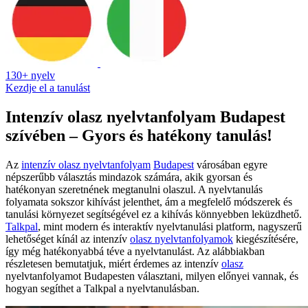
130+ nyelv
Kezdje el a tanulást
Intenzív olasz nyelvtanfolyam Budapest
szívében – Gyors és hatékony tanulás!
Az
intenzív olasz nyelvtanfolyam
Budapest
városában egyre
népszerűbb választás mindazok számára, akik gyorsan és
hatékonyan szeretnének megtanulni olaszul. A nyelvtanulás
folyamata sokszor kihívást jelenthet, ám a megfelelő módszerek és
tanulási környezet segítségével ez a kihívás könnyebben leküzdhető.
Talkpal
, mint modern és interaktív nyelvtanulási platform, nagyszerű
lehetőséget kínál az intenzív
olasz nyelvtanfolyamok
kiegészítésére,
így még hatékonyabbá téve a nyelvtanulást. Az alábbiakban
részletesen bemutatjuk, miért érdemes az intenzív
olasz
nyelvtanfolyamot Budapesten választani, milyen előnyei vannak, és
hogyan segíthet a Talkpal a nyelvtanulásban.