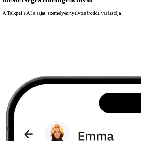
A Talkpal a AI a saját, személyes nyelvtanároddá varázsolja