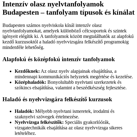
Intenzív olasz nyelvtanfolyamok
Budapesten – tanfolyam típusok és kínálat
Budapesten számos nyelviskola kínál intenzív olasz
nyelvtanfolyamokat, amelyek különböző célcsoportok és szintek
igényeit elégítik ki. A tanfolyamok között megtalálhatók az alapfokú
kezdő kurzusoktól a haladó nyelvvizsgára felkészítő programokig
mindenféle lehetőség.
Alapfokú és középfokú intenzív tanfolyamok
Kezdőknek:
Az olasz nyelv alapjainak elsajátítása, a
mindennapi kommunikációs helyzetek megértése és kezelése.
Középhaladók:
Bonyolultabb nyelvtani szerkezetek és
szókincs elsajátítása, valamint a beszédkészség fejlesztése.
Haladó és nyelvvizsgára felkészítő kurzusok
Haladók:
Mélyebb nyelvtani ismeretek, irodalmi és
szaknyelvi szövegek értelmezése.
Nyelvvizsga felkészítők:
Speciális gyakorlóórák,
vizsgatechnikák elsajátítása az olasz nyelvvizsga sikeres
letételéhez.