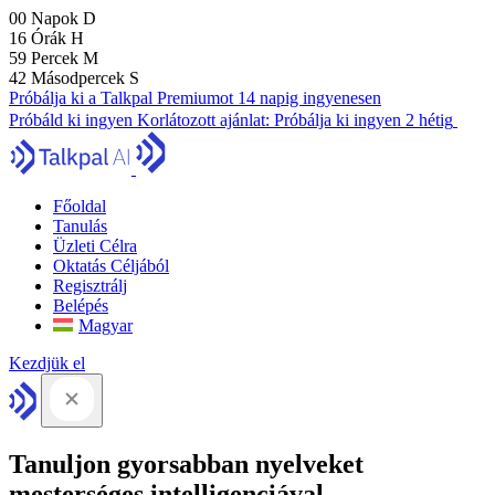
00
Napok
D
16
Órák
H
59
Percek
M
41
Másodpercek
S
Próbálja ki a Talkpal Premiumot 14 napig ingyenesen
Próbáld ki ingyen
Korlátozott ajánlat:
Próbálja ki ingyen 2 hétig
Főoldal
Tanulás
Üzleti Célra
Oktatás Céljából
Regisztrálj
Belépés
Magyar
Kezdjük el
Tanuljon gyorsabban nyelveket
mesterséges intelligenciával