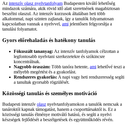
Az
intenzív olasz nyelvtanfolyam
Budapesten kiváló lehetőség
mindazok számára, akik rövid idő alatt szeretnének magabiztosan
beszélni olaszul. Az intenzív kurzusok általában heti több
alkalommal, napi szinten zajlanak, így a tanulók folyamatosan
kapcsolatban vannak a nyelvvel,
ami
jelentősen felgyorsítja a
tanulási folyamatot.
Gyors előrehaladás és hatékony tanulás
Fókuszált tananyag:
Az intenzív tanfolyamok célzottan a
legfontosabb nyelvtani szerkezetekre és szókincsre
koncentrálnak.
Nagyobb óraszám:
Több tanóra hetente,
ami
lehetővé teszi a
mélyebb megértést és a gyakorlást.
Rendszeres gyakorlás:
A napi vagy heti rendszeresség segíti
a tanultak gyorsabb rögzülését.
Közösségi tanulás és személyes motiváció
Budapesti intenzív
olasz
nyelvtanfolyamokon a tanulók nemcsak a
tanároktól kapnak támogatást, hanem a csoporttársaktól is. Ez a
közösségi tanulás élménye motiváló hatású, és segíti a nyelvi
készségek fejlődését a beszélgetések és együttműködés révén.