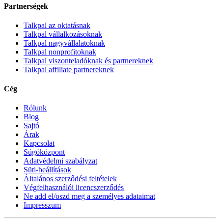
Partnerségek
Talkpal az oktatásnak
Talkpal vállalkozásoknak
Talkpal nagyvállalatoknak
Talkpal nonprofitoknak
Talkpal viszonteladóknak és partnereknek
Talkpal affiliate partnereknek
Cég
Rólunk
Blog
Sajtó
Árak
Kapcsolat
Súgóközpont
Adatvédelmi szabályzat
Süti-beállítások
Általános szerződési feltételek
Végfelhasználói licencszerződés
Ne add el/oszd meg a személyes adataimat
Impresszum