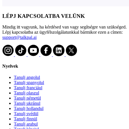
LÉPJ KAPCSOLATBA VELÜNK
Mindig itt vagyunk, ha kérdésed van vagy segítségre van szükséged.
Lépj kapcsolatba az ügyfélszolgálatunkkal bármikor ezen a címen:
support@talkpal.ai
Nyelvek
Tanulj angolul
Tanulj spanyolul
Tanulj franciául
Tanulj olaszul
Tanulj németül
Tanulj ukránul
Tanulj hollandul
Tanulj svédül
Tanulj finnül
Tanulj arabul