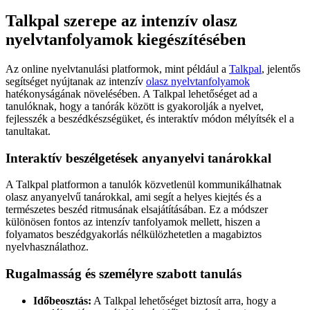
Talkpal szerepe az intenzív olasz
nyelvtanfolyamok kiegészítésében
Az online nyelvtanulási platformok, mint például a
Talkpal
, jelentős
segítséget nyújtanak az intenzív
olasz nyelvtanfolyamok
hatékonyságának növelésében. A Talkpal lehetőséget ad a
tanulóknak, hogy a tanórák között is gyakorolják a nyelvet,
fejlesszék a beszédkészségüket, és interaktív módon mélyítsék el a
tanultakat.
Interaktív beszélgetések anyanyelvi tanárokkal
A Talkpal platformon a tanulók közvetlenül kommunikálhatnak
olasz anyanyelvű tanárokkal, ami segít a helyes kiejtés és a
természetes beszéd ritmusának elsajátításában. Ez a módszer
különösen fontos az intenzív tanfolyamok mellett, hiszen a
folyamatos beszédgyakorlás nélkülözhetetlen a magabiztos
nyelvhasználathoz.
Rugalmasság és személyre szabott tanulás
Időbeosztás:
A Talkpal lehetőséget biztosít arra, hogy a