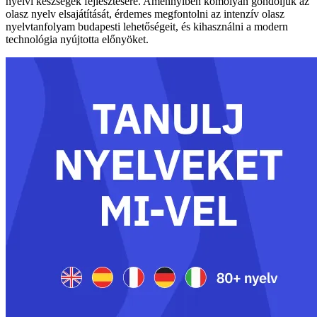
nyelvi készségek fejlesztésére. Amennyiben komolyan gondoljuk az
olasz nyelv elsajátítását, érdemes megfontolni az intenzív olasz
nyelvtanfolyam budapesti lehetőségeit, és kihasználni a modern
technológia nyújtotta előnyöket.