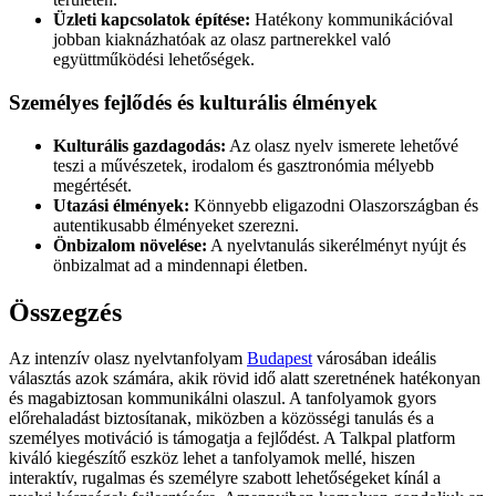
Üzleti kapcsolatok építése:
Hatékony kommunikációval
jobban kiaknázhatóak az olasz partnerekkel való
együttműködési lehetőségek.
Személyes fejlődés és kulturális élmények
Kulturális gazdagodás:
Az olasz nyelv ismerete lehetővé
teszi a művészetek, irodalom és gasztronómia mélyebb
megértését.
Utazási élmények:
Könnyebb eligazodni Olaszországban és
autentikusabb élményeket szerezni.
Önbizalom növelése:
A nyelvtanulás sikerélményt nyújt és
önbizalmat ad a mindennapi életben.
Összegzés
Az intenzív olasz nyelvtanfolyam
Budapest
városában ideális
választás azok számára, akik rövid idő alatt szeretnének hatékonyan
és magabiztosan kommunikálni olaszul. A tanfolyamok gyors
előrehaladást biztosítanak, miközben a közösségi tanulás és a
személyes motiváció is támogatja a fejlődést. A Talkpal platform
kiváló kiegészítő eszköz lehet a tanfolyamok mellé, hiszen
interaktív, rugalmas és személyre szabott lehetőségeket kínál a