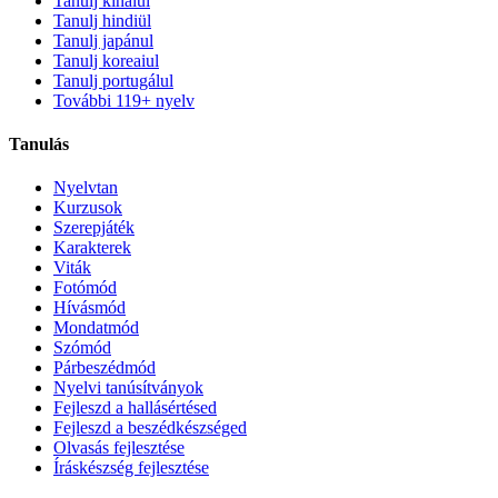
Tanulj kínaiul
Tanulj hindiül
Tanulj japánul
Tanulj koreaiul
Tanulj portugálul
További 119+ nyelv
Tanulás
Nyelvtan
Kurzusok
Szerepjáték
Karakterek
Viták
Fotómód
Hívásmód
Mondatmód
Szómód
Párbeszédmód
Nyelvi tanúsítványok
Fejleszd a hallásértésed
Fejleszd a beszédkészséged
Olvasás fejlesztése
Íráskészség fejlesztése