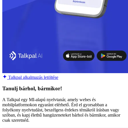
Talkpal alkalmazás letöltése
Tanulj bárhol, bármikor!
A Talkpal egy MI-alapú nyelvtanár, amely webes és
mobilplatformokon egyaránt elérhető. Érd el gyorsabban a
folyékony nyelvtudást, beszélgess érdekes témákról írásban vagy
szóban, és kapj élethű hangüzeneteket bárhol és bármikor, amikor
csak szeretnéd.