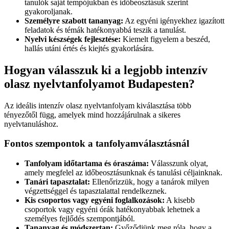
tanulók saját tempójukban és időbeosztásuk szerint
gyakoroljanak.
Személyre szabott tananyag:
Az egyéni igényekhez igazított
feladatok és témák hatékonyabbá teszik a tanulást.
Nyelvi készségek fejlesztése:
Kiemelt figyelem a beszéd,
hallás utáni értés és kiejtés gyakorlására.
Hogyan válasszuk ki a legjobb intenzív
olasz nyelvtanfolyamot Budapesten?
Az ideális intenzív olasz nyelvtanfolyam kiválasztása több
tényezőtől függ, amelyek mind hozzájárulnak a sikeres
nyelvtanuláshoz.
Fontos szempontok a tanfolyamválasztásnál
Tanfolyam időtartama és óraszáma:
Válasszunk olyat,
amely megfelel az időbeosztásunknak és tanulási céljainknak.
Tanári tapasztalat:
Ellenőrizzük, hogy a tanárok milyen
végzettséggel és tapasztalattal rendelkeznek.
Kis csoportos vagy egyéni foglalkozások:
A kisebb
csoportok vagy egyéni órák hatékonyabbak lehetnek a
személyes fejlődés szempontjából.
Tananyag és módszertan:
Győződjünk meg róla, hogy a