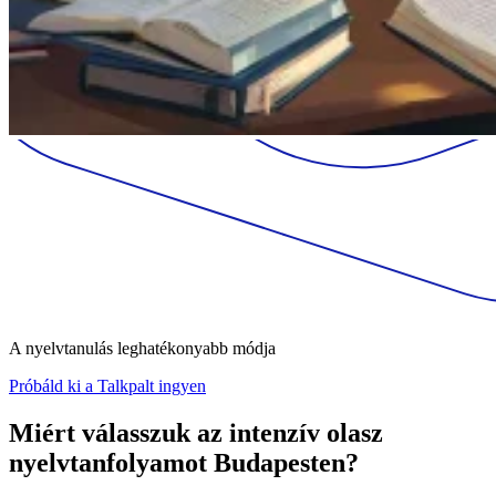
A nyelvtanulás leghatékonyabb módja
Próbáld ki a Talkpalt ingyen
Miért válasszuk az intenzív olasz
nyelvtanfolyamot Budapesten?