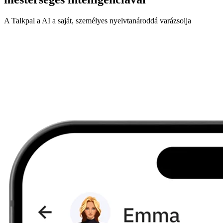
A Talkpal a AI a saját, személyes nyelvtanároddá varázsolja