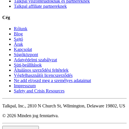
Talkpal viszonteladóknak és partnereknek
Talkpal affiliate partnereknek
Cég
Rólunk
Blog
Sajtó
Árak
Kapcsolat
Súgóközpont
Adatvédelmi szabályzat
Süti-beállítások
Általános szerződési feltételek
Végfelhasználói licencszerződés
Ne add el/oszd meg a személyes adataimat
Impresszum
Safety and Crisis Resources
Talkpal, Inc., 2810 N Church St, Wilmington, Delaware 19802, US
© 2026 Minden jog fenntartva.