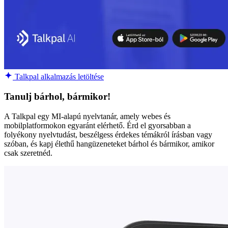
Talkpal alkalmazás letöltése
Tanulj bárhol, bármikor!
A Talkpal egy MI-alapú nyelvtanár, amely webes és
mobilplatformokon egyaránt elérhető. Érd el gyorsabban a
folyékony nyelvtudást, beszélgess érdekes témákról írásban vagy
szóban, és kapj élethű hangüzeneteket bárhol és bármikor, amikor
csak szeretnéd.