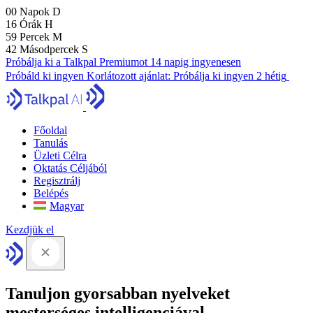
00
Napok
D
16
Órák
H
59
Percek
M
41
Másodpercek
S
Próbálja ki a Talkpal Premiumot 14 napig ingyenesen
Próbáld ki ingyen
Korlátozott ajánlat:
Próbálja ki ingyen 2 hétig
Főoldal
Tanulás
Üzleti Célra
Oktatás Céljából
Regisztrálj
Belépés
Magyar
Kezdjük el
Tanuljon gyorsabban nyelveket
mesterséges intelligenciával