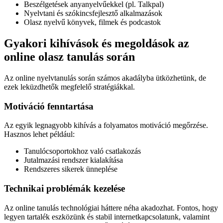
Beszélgetések anyanyelvűekkel (pl. Talkpal)
Nyelvtani és szókincsfejlesztő alkalmazások
Olasz nyelvű könyvek, filmek és podcastok
Gyakori kihívások és megoldások az
online olasz tanulás során
Az online nyelvtanulás során számos akadályba ütközhetünk, de
ezek leküzdhetők megfelelő stratégiákkal.
Motiváció fenntartása
Az egyik legnagyobb kihívás a folyamatos motiváció megőrzése.
Hasznos lehet például:
Tanulócsoportokhoz való csatlakozás
Jutalmazási rendszer kialakítása
Rendszeres sikerek ünneplése
Technikai problémák kezelése
Az online tanulás technológiai háttere néha akadozhat. Fontos, hogy
legyen tartalék eszközünk és stabil internetkapcsolatunk, valamint