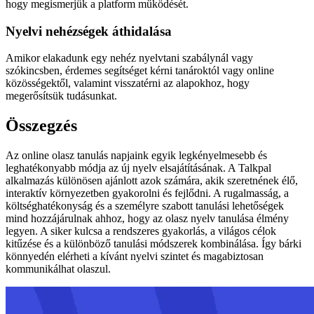
hogy megismerjük a platform működését.
Nyelvi nehézségek áthidalása
Amikor elakadunk egy nehéz nyelvtani szabálynál vagy
szókincsben, érdemes segítséget kérni tanároktól vagy online
közösségektől, valamint visszatérni az alapokhoz, hogy
megerősítsük tudásunkat.
Összegzés
Az online olasz tanulás napjaink egyik legkényelmesebb és
leghatékonyabb módja az új nyelv elsajátításának. A Talkpal
alkalmazás különösen ajánlott azok számára, akik szeretnének élő,
interaktív környezetben gyakorolni és fejlődni. A rugalmasság, a
költséghatékonyság és a személyre szabott tanulási lehetőségek
mind hozzájárulnak ahhoz, hogy az olasz nyelv tanulása élmény
legyen. A siker kulcsa a rendszeres gyakorlás, a világos célok
kitűzése és a különböző tanulási módszerek kombinálása. Így bárki
könnyedén elérheti a kívánt nyelvi szintet és magabiztosan
kommunikálhat olaszul.