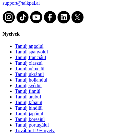
support@talkpal.ai
Nyelvek
Tanulj angolul
Tanulj spanyolul
Tanulj franciául
Tanulj olaszul
Tanulj németül
Tanulj ukránul
Tanulj hollandul
Tanulj svédül
Tanulj finnül
Tanulj arabul
Tanulj kínaiul
Tanulj hindiül
Tanulj japánul
Tanulj koreaiul
Tanulj portugálul
További 119+ nyelv