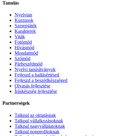
Tanulás
Nyelvtan
Kurzusok
Szerepjáték
Karakterek
Viták
Fotómód
Hívásmód
Mondatmód
Szómód
Párbeszédmód
Nyelvi tanúsítványok
Fejleszd a hallásértésed
Fejleszd a beszédkészséged
Olvasás fejlesztése
Íráskészség fejlesztése
Partnerségek
Talkpal az oktatásnak
Talkpal vállalkozásoknak
Talkpal nagyvállalatoknak
Talkpal nonprofitoknak