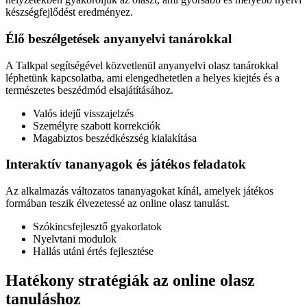
készségfejlődést eredményez.
Élő beszélgetések anyanyelvi tanárokkal
A Talkpal segítségével közvetlenül anyanyelvi olasz tanárokkal
léphetünk kapcsolatba, ami elengedhetetlen a helyes kiejtés és a
természetes beszédmód elsajátításához.
Valós idejű visszajelzés
Személyre szabott korrekciók
Magabiztos beszédkészség kialakítása
Interaktív tananyagok és játékos feladatok
Az alkalmazás változatos tananyagokat kínál, amelyek játékos
formában teszik élvezetessé az online olasz tanulást.
Szókincsfejlesztő gyakorlatok
Nyelvtani modulok
Hallás utáni értés fejlesztése
Hatékony stratégiák az online olasz
tanuláshoz