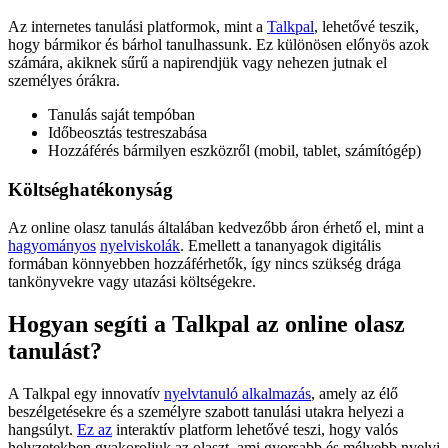
Az internetes tanulási platformok, mint a
Talkpal
, lehetővé teszik,
hogy bármikor és bárhol tanulhassunk. Ez különösen előnyös azok
számára, akiknek sűrű a napirendjük vagy nehezen jutnak el
személyes órákra.
Tanulás saját tempóban
Időbeosztás testreszabása
Hozzáférés bármilyen eszközről (mobil, tablet, számítógép)
Költséghatékonyság
Az online olasz tanulás általában kedvezőbb áron érhető el, mint a
hagyományos
nyelviskolák
. Emellett a tananyagok digitális
formában könnyebben hozzáférhetők, így nincs szükség drága
tankönyvekre vagy utazási költségekre.
Hogyan segíti a Talkpal az online olasz
tanulást?
A Talkpal egy innovatív
nyelvtanuló alkalmazás
, amely az élő
beszélgetésekre és a személyre szabott tanulási utakra helyezi a
hangsúlyt.
Ez az
interaktív platform lehetővé teszi, hogy valós
helyzetekben gyakoroljuk az olaszt, ami gyorsabb és mélyebb nyelvi