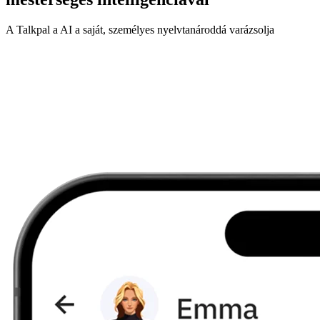
A Talkpal a AI a saját, személyes nyelvtanároddá varázsolja