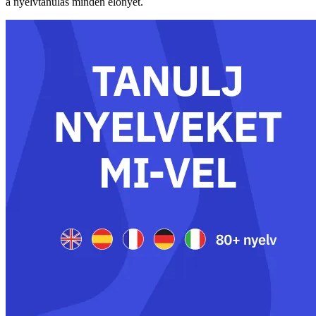
a nyelvtanulás minden előnyét.