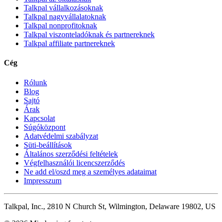
Talkpal vállalkozásoknak
Talkpal nagyvállalatoknak
Talkpal nonprofitoknak
Talkpal viszonteladóknak és partnereknek
Talkpal affiliate partnereknek
Cég
Rólunk
Blog
Sajtó
Árak
Kapcsolat
Súgóközpont
Adatvédelmi szabályzat
Süti-beállítások
Általános szerződési feltételek
Végfelhasználói licencszerződés
Ne add el/oszd meg a személyes adataimat
Impresszum
Talkpal, Inc., 2810 N Church St, Wilmington, Delaware 19802, US