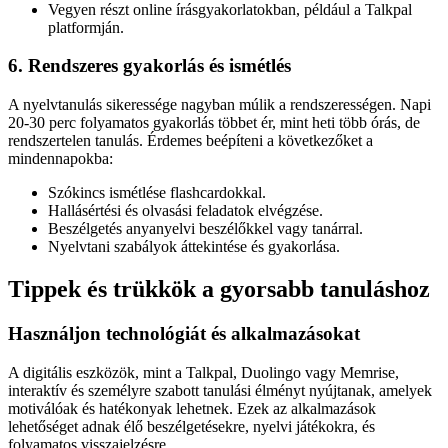
Vegyen részt online írásgyakorlatokban, például a Talkpal
platformján.
6. Rendszeres gyakorlás és ismétlés
A nyelvtanulás sikeressége nagyban múlik a rendszerességen. Napi
20-30 perc folyamatos gyakorlás többet ér, mint heti több órás, de
rendszertelen tanulás. Érdemes beépíteni a következőket a
mindennapokba:
Szókincs ismétlése flashcardokkal.
Hallásértési és olvasási feladatok elvégzése.
Beszélgetés anyanyelvi beszélőkkel vagy tanárral.
Nyelvtani szabályok áttekintése és gyakorlása.
Tippek és trükkök a gyorsabb tanuláshoz
Használjon technológiát és alkalmazásokat
A digitális eszközök, mint a Talkpal, Duolingo vagy Memrise,
interaktív és személyre szabott tanulási élményt nyújtanak, amelyek
motiválóak és hatékonyak lehetnek. Ezek az alkalmazások
lehetőséget adnak élő beszélgetésekre, nyelvi játékokra, és
folyamatos visszajelzésre.