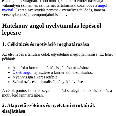
és a digitális világban. Több mint 1,5 milliárd ember használja
valamilyen szinten, és az internet tartalmának közel 60%-a
angol
nyelvű
. Ezért a nyelvtudás nemcsak személyes fejlődés, hanem
versenyképesség szempontjából is alapvető.
Hatékony angol nyelvtanulás lépésről
lépésre
1. Célkitűzés és motiváció meghatározása
Az első lépés a tanulási célok egyértelmű megfogalmazása. Ez lehet
például:
Alapfokú kommunikáció elsajátítása utazáshoz
Üzleti angol
fejlesztése a karrier előmozdításához
Nyelvvizsga sikeres letétele
Szórakozás és kulturális élmények bővítése
A célok pontos ismerete segít a tanulási stratégia kialakításában és a
motiváció fenntartásában.
2. Alapvető szókincs és nyelvtani struktúrák
elsajátítása