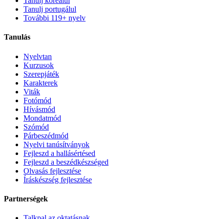
Tanulj koreaiul
Tanulj portugálul
További 119+ nyelv
Tanulás
Nyelvtan
Kurzusok
Szerepjáték
Karakterek
Viták
Fotómód
Hívásmód
Mondatmód
Szómód
Párbeszédmód
Nyelvi tanúsítványok
Fejleszd a hallásértésed
Fejleszd a beszédkészséged
Olvasás fejlesztése
Íráskészség fejlesztése
Partnerségek
Talkpal az oktatásnak