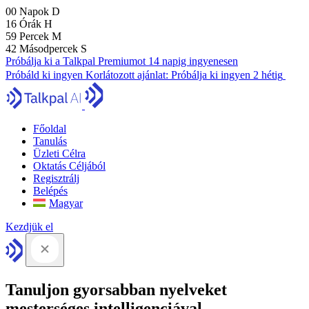
00
Napok
D
16
Órák
H
59
Percek
M
41
Másodpercek
S
Próbálja ki a Talkpal Premiumot 14 napig ingyenesen
Próbáld ki ingyen
Korlátozott ajánlat:
Próbálja ki ingyen 2 hétig
Főoldal
Tanulás
Üzleti Célra
Oktatás Céljából
Regisztrálj
Belépés
Magyar
Kezdjük el
Tanuljon gyorsabban nyelveket
mesterséges intelligenciával