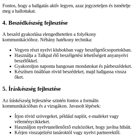
Fontos, hogy a hallgatás aktív legyen, azaz jegyzeteljen és ismételje
meg a hallottakat.
4. Beszédkészség fejlesztése
A beszéd gyakorlása elengedhetetlen a folyékony
kommunikációhoz. Néhány hatékony technika:
Vegyen részt nyelvi klubokban vagy beszélgetőcsoportokban.
Használja a Talkpal élő beszélgetési lehetőségeit anyanyelvi
beszélőkkel.
Gyakoroljon naponta hangosan mondatokat és párbeszédeket.
Készítsen önállóan rövid beszédeket, majd hallgassa vissza
őket.
5. Íráskészség fejlesztése
Az íráskészség fejlesztése szintén fontos a formális
kommunikációban és a vizsgákon. Javasolt lépések:
Írjon rövid szövegeket, például naplót, e-maileket vagy
véleménycikkeket.
Használjon nyelvtanellenőrző eszközöket, hogy javítsa hibáit.
Kérjen visszajelzést tanároktól vagy nyelvi partnerektől.