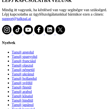
LÉPJ KAPCSOLATBA VELÜNK
Mindig itt vagyunk, ha kérdésed van vagy segítségre van szükséged.
Lépj kapcsolatba az ügyfélszolgálatunkkal bármikor ezen a címen:
support@talkpal.ai
Nyelvek
Tanulj angolul
Tanulj spanyolul
Tanulj franciául
Tanulj olaszul
Tanulj németül
Tanulj ukránul
Tanulj hollandul
Tanulj svédül
Tanulj finnül
Tanulj arabul
Tanulj kínaiul
Tanulj hindiül
Tanulj japánul