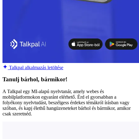
Talkpal alkalmazás letöltése
Tanulj bárhol, bármikor!
A Talkpal egy MI-alapú nyelvtanár, amely webes és
mobilplatformokon egyaránt elérhető. Érd el gyorsabban a
folyékony nyelvtudást, beszélgess érdekes témákról írásban vagy
szóban, és kapj élethű hangüzeneteket bárhol és bármikor, amikor
csak szeretnéd.