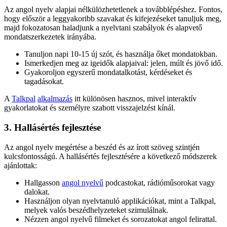
Az angol nyelv alapjai nélkülözhetetlenek a továbblépéshez. Fontos,
hogy először a leggyakoribb szavakat és kifejezéseket tanuljuk meg,
majd fokozatosan haladjunk a nyelvtani szabályok és alapvető
mondatszerkezetek irányába.
Tanuljon napi 10-15 új szót, és használja őket mondatokban.
Ismerkedjen meg az igeidők alapjaival: jelen, múlt és jövő idő.
Gyakoroljon egyszerű mondatalkotást, kérdéseket és
tagadásokat.
A
Talkpal
alkalmazás
itt különösen hasznos, mivel interaktív
gyakorlatokat és személyre szabott visszajelzést kínál.
3. Hallásértés fejlesztése
Az angol nyelv megértése a beszéd és az írott szöveg szintjén
kulcsfontosságú. A hallásértés fejlesztésére a következő módszerek
ajánlottak:
Hallgasson
angol nyelvű
podcastokat, rádióműsorokat vagy
dalokat.
Használjon olyan nyelvtanuló applikációkat, mint a Talkpal,
melyek valós beszédhelyzeteket szimulálnak.
Nézzen angol nyelvű filmeket és sorozatokat angol felirattal.