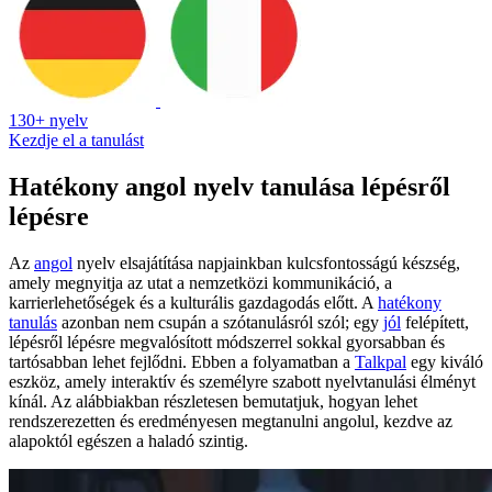
130+ nyelv
Kezdje el a tanulást
Hatékony angol nyelv tanulása lépésről
lépésre
Az
angol
nyelv elsajátítása napjainkban kulcsfontosságú készség,
amely megnyitja az utat a nemzetközi kommunikáció, a
karrierlehetőségek és a kulturális gazdagodás előtt. A
hatékony
tanulás
azonban nem csupán a szótanulásról szól; egy
jól
felépített,
lépésről lépésre megvalósított módszerrel sokkal gyorsabban és
tartósabban lehet fejlődni. Ebben a folyamatban a
Talkpal
egy kiváló
eszköz, amely interaktív és személyre szabott nyelvtanulási élményt
kínál. Az alábbiakban részletesen bemutatjuk, hogyan lehet
rendszerezetten és eredményesen megtanulni angolul, kezdve az
alapoktól egészen a haladó szintig.