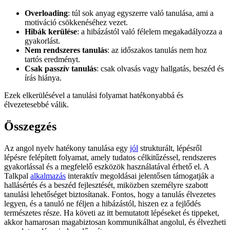
Overloading
: túl sok anyag egyszerre való tanulása, ami a
motiváció csökkenéséhez vezet.
Hibák kerülése
: a hibázástól való félelem megakadályozza a
gyakorlást.
Nem rendszeres tanulás
: az időszakos tanulás nem hoz
tartós eredményt.
Csak passzív tanulás
: csak olvasás vagy hallgatás, beszéd és
írás hiánya.
Ezek elkerülésével a tanulási folyamat hatékonyabbá és
élvezetesebbé válik.
Összegzés
Az angol nyelv hatékony tanulása egy
jól
strukturált, lépésről
lépésre felépített folyamat, amely tudatos célkitűzéssel, rendszeres
gyakorlással és a megfelelő eszközök használatával érhető el. A
Talkpal
alkalmazás
interaktív megoldásai jelentősen támogatják a
hallásértés és a beszéd fejlesztését, miközben személyre szabott
tanulási lehetőséget biztosítanak. Fontos, hogy a tanulás élvezetes
legyen, és a tanuló ne féljen a hibázástól, hiszen ez a fejlődés
természetes része. Ha követi az itt bemutatott lépéseket és tippeket,
akkor hamarosan magabiztosan kommunikálhat angolul, és élvezheti