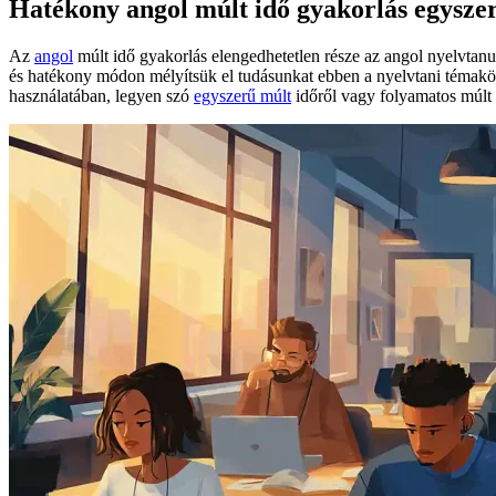
Hatékony angol múlt idő gyakorlás egysze
Az
angol
múlt idő gyakorlás elengedhetetlen része az angol nyelvtan
és hatékony módon mélyítsük el tudásunkat ebben a nyelvtani témakörb
használatában, legyen szó
egyszerű múlt
időről vagy folyamatos múlt 