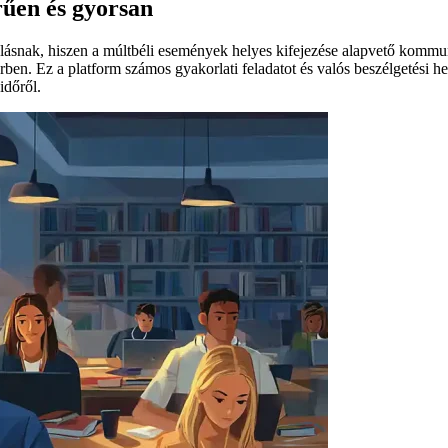
rűen és gyorsan
ulásnak, hiszen a múltbéli események helyes kifejezése alapvető komm
en. Ez a platform számos gyakorlati feladatot és valós beszélgetési he
időről.