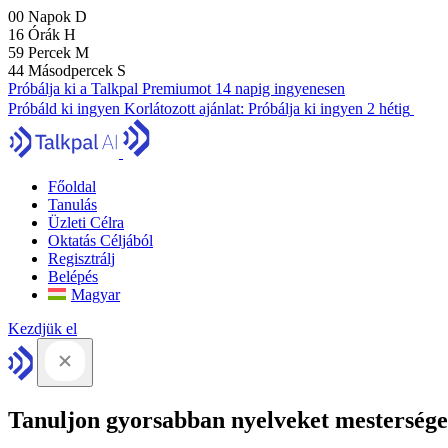
00
Napok
D
16
Órák
H
59
Percek
M
43
Másodpercek
S
Próbálja ki a Talkpal Premiumot 14 napig ingyenesen
Próbáld ki ingyen
Korlátozott ajánlat:
Próbálja ki ingyen 2 hétig
Főoldal
Tanulás
Üzleti Célra
Oktatás Céljából
Regisztrálj
Belépés
Magyar
Kezdjük el
Tanuljon gyorsabban nyelveket mesterséges