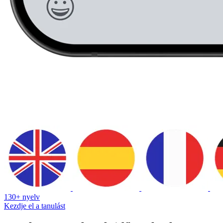
130+ nyelv
Kezdje el a tanulást