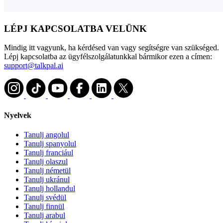
LÉPJ KAPCSOLATBA VELÜNK
Mindig itt vagyunk, ha kérdésed van vagy segítségre van szükséged.
Lépj kapcsolatba az ügyfélszolgálatunkkal bármikor ezen a címen:
support@talkpal.ai
Nyelvek
Tanulj angolul
Tanulj spanyolul
Tanulj franciául
Tanulj olaszul
Tanulj németül
Tanulj ukránul
Tanulj hollandul
Tanulj svédül
Tanulj finnül
Tanulj arabul