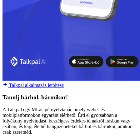
Talkpal alkalmazás letöltése
Tanulj bárhol, bármikor!
A Talkpal egy MI-alapú nyelvtanár, amely webes és
mobilplatformokon egyaránt elérhető. Érd el gyorsabban a
folyékony nyelvtudást, beszélgess érdekes témákról írásban vagy
szóban, és kapj élethű hangüzeneteket bárhol és bármikor, amikor
csak szeretnéd.