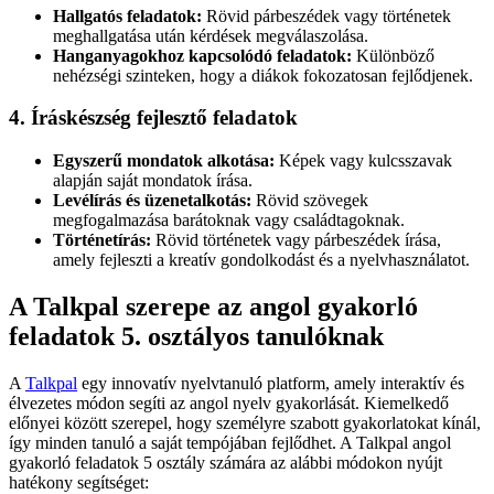
Hallgatós feladatok:
Rövid párbeszédek vagy történetek
meghallgatása után kérdések megválaszolása.
Hanganyagokhoz kapcsolódó feladatok:
Különböző
nehézségi szinteken, hogy a diákok fokozatosan fejlődjenek.
4. Íráskészség fejlesztő feladatok
Egyszerű mondatok alkotása:
Képek vagy kulcsszavak
alapján saját mondatok írása.
Levélírás és üzenetalkotás:
Rövid szövegek
megfogalmazása barátoknak vagy családtagoknak.
Történetírás:
Rövid történetek vagy párbeszédek írása,
amely fejleszti a kreatív gondolkodást és a nyelvhasználatot.
A Talkpal szerepe az angol gyakorló
feladatok 5. osztályos tanulóknak
A
Talkpal
egy innovatív nyelvtanuló platform, amely interaktív és
élvezetes módon segíti az angol nyelv gyakorlását. Kiemelkedő
előnyei között szerepel, hogy személyre szabott gyakorlatokat kínál,
így minden tanuló a saját tempójában fejlődhet. A Talkpal angol
gyakorló feladatok 5 osztály számára az alábbi módokon nyújt
hatékony segítséget: