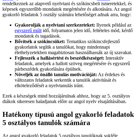
rendelkeznek az alapvető nyelvtani és szókincsbeli ismeretekkel, és
képesek egyszerűbb mondatok megértésére és alkotására. Az angol
gyakorló feladatok 5 osztály számára lehetőséget adnak arra, hogy:
Gyakorolják a nyelvtani szerkezeteket:
Ilyenek például az
egyszerű múlt
idő, folyamatos jelen idő, feltételes mód, kérdő
mondatok és tagadások.
Bővítsék a szókincsüket:
Tematikus szókincsfejlesztő
gyakorlatok segítik a tanulókat, hogy mindennapi
élethelyzetekben magabiztosan használhassák az új szavakat.
Fejlesszék a hallásértést és beszédkészséget:
Interaktív
feladatok, amelyek a hallott szöveg megértésére és egyszerű
párbeszédek gyakorlására épülnek.
Növeljék az önálló tanulás motivációját:
Az érdekes és
változatos feladatok serkentik a tanulók aktivitását és
elköteleződését a nyelvtanulás iránt.
Ezek a készségek mind hozzájárulnak ahhoz, hogy az 5. osztályos
diákok sikeresen haladjanak előre az angol nyelv elsajátításában.
Hatékony típusú angol gyakorló feladatok
5 osztályos tanulók számára
Az angol gyakorló feladatok 5 osztályos tanulóknak sokféle