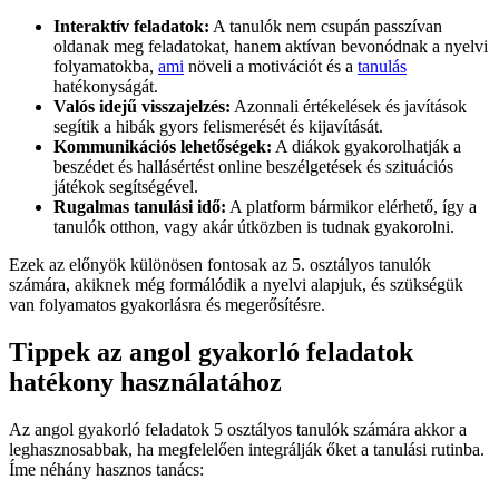
Interaktív feladatok:
A tanulók nem csupán passzívan
oldanak meg feladatokat, hanem aktívan bevonódnak a nyelvi
folyamatokba,
ami
növeli a motivációt és a
tanulás
hatékonyságát.
Valós idejű visszajelzés:
Azonnali értékelések és javítások
segítik a hibák gyors felismerését és kijavítását.
Kommunikációs lehetőségek:
A diákok gyakorolhatják a
beszédet és hallásértést online beszélgetések és szituációs
játékok segítségével.
Rugalmas tanulási idő:
A platform bármikor elérhető, így a
tanulók otthon, vagy akár útközben is tudnak gyakorolni.
Ezek az előnyök különösen fontosak az 5. osztályos tanulók
számára, akiknek még formálódik a nyelvi alapjuk, és szükségük
van folyamatos gyakorlásra és megerősítésre.
Tippek az angol gyakorló feladatok
hatékony használatához
Az angol gyakorló feladatok 5 osztályos tanulók számára akkor a
leghasznosabbak, ha megfelelően integrálják őket a tanulási rutinba.
Íme néhány hasznos tanács: