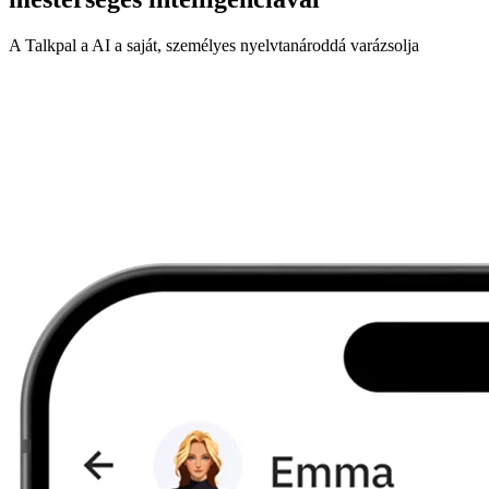
A Talkpal a AI a saját, személyes nyelvtanároddá varázsolja