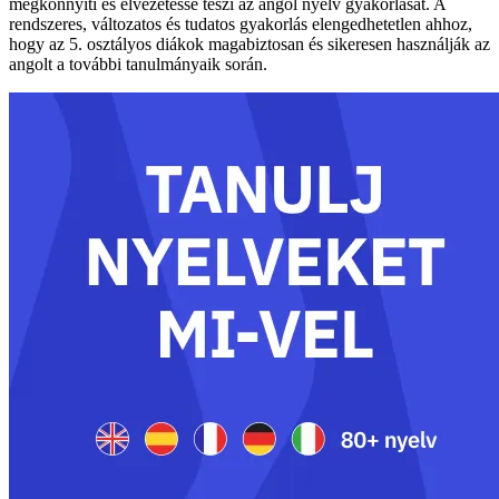
megkönnyíti és élvezetessé teszi az angol nyelv gyakorlását. A
rendszeres, változatos és tudatos gyakorlás elengedhetetlen ahhoz,
hogy az 5. osztályos diákok magabiztosan és sikeresen használják az
angolt a további tanulmányaik során.