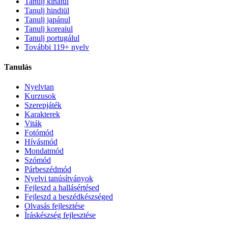
Tanulj kínaiul
Tanulj hindiül
Tanulj japánul
Tanulj koreaiul
Tanulj portugálul
További 119+ nyelv
Tanulás
Nyelvtan
Kurzusok
Szerepjáték
Karakterek
Viták
Fotómód
Hívásmód
Mondatmód
Szómód
Párbeszédmód
Nyelvi tanúsítványok
Fejleszd a hallásértésed
Fejleszd a beszédkészséged
Olvasás fejlesztése
Íráskészség fejlesztése