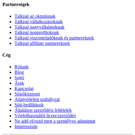
Partnerségek
Talkpal az oktatásnak
Talkpal vállalkozásoknak
Talkpal nagyvállalatoknak
Talkpal nonprofitoknak
Talkpal viszonteladóknak és partnereknek
Talkpal affiliate partnereknek
Cég
Rólunk
Blog
Sajtó
Árak
Kapcsolat
Súgóközpont
Adatvédelmi szabályzat
Süti-beállítások
Általános szerződési feltételek
Végfelhasználói licencszerződés
Ne add el/oszd meg a személyes adataimat
Impresszum