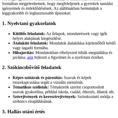
formában megjelenhetnek, hogy megfeleljenek a gyerekek tanulási
igényeinek és érdeklődésének. Az alábbiakban bemutatjuk a
leggyakoribb és leghasznosabb típusokat:
1. Nyelvtani gyakorlatok
Kitöltős feladatok:
Az űrlapok, mondatrészek vagy igék
helyes alakjának kiegészítése.
Átalakító feladatok:
Mondatok átalakítása kijelentőből kérdő
vagy tagadó formába.
Hibajavítás:
Mondatokban elhelyezett hibák megtalálása és
javítása,
ami
fejleszti a figyelmet és a nyelvtani érzéket.
2. Szókincsbővítő feladatok
Képes szótárak és párosítás:
Szavak és képek
összekapcsolása segíti a vizuális memóriát.
Tematikus szólisták:
Témakörök szerint csoportosított
szavak gyakorlása, például iskola, család, étkezés, állatok stb.
Szórejtvények és keresztrejtvények:
Szórakoztató módja a
szókincs elsajátításának.
3. Hallás utáni értés