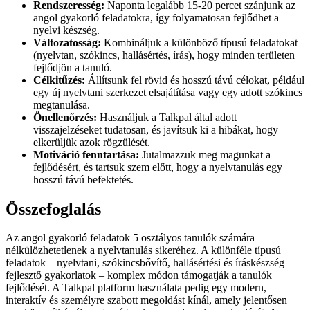
Rendszeresség:
Naponta legalább 15-20 percet szánjunk az
angol gyakorló feladatokra, így folyamatosan fejlődhet a
nyelvi készség.
Változatosság:
Kombináljuk a különböző típusú feladatokat
(nyelvtan, szókincs, hallásértés, írás), hogy minden területen
fejlődjön a tanuló.
Célkitűzés:
Állítsunk fel rövid és hosszú távú célokat, például
egy új nyelvtani szerkezet elsajátítása vagy egy adott szókincs
megtanulása.
Önellenőrzés:
Használjuk a Talkpal által adott
visszajelzéseket tudatosan, és javítsuk ki a hibákat, hogy
elkerüljük azok rögzülését.
Motiváció fenntartása:
Jutalmazzuk meg magunkat a
fejlődésért, és tartsuk szem előtt, hogy a nyelvtanulás egy
hosszú távú befektetés.
Összefoglalás
Az angol gyakorló feladatok 5 osztályos tanulók számára
nélkülözhetetlenek a nyelvtanulás sikeréhez. A különféle típusú
feladatok – nyelvtani, szókincsbővítő, hallásértési és íráskészség
fejlesztő gyakorlatok – komplex módon támogatják a tanulók
fejlődését. A Talkpal platform használata pedig egy modern,
interaktív és személyre szabott megoldást kínál, amely jelentősen