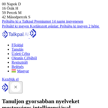
00
Napok
D
16
Órák
H
59
Percek
M
41
Másodpercek
S
Próbálja ki a Talkpal Premiumot 14 napig ingyenesen
Próbáld ki ingyen
Korlátozott ajánlat:
Próbálja ki ingyen 2 hétig
Főoldal
Tanulás
Üzleti Célra
Oktatás Céljából
Regisztrálj
Belépés
Magyar
Kezdjük el
Tanuljon gyorsabban nyelveket
mesterséges intelligenciával