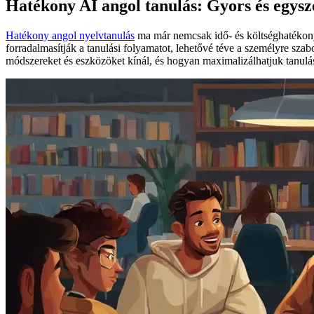
Hatékony AI angol tanulás: Gyors és egysze
Hatékony angol nyelvtanulás
ma már nemcsak idő- és költséghatékony
forradalmasítják a tanulási folyamatot, lehetővé téve a személyre sza
módszereket és eszközöket kínál, és hogyan maximalizálhatjuk tanulá