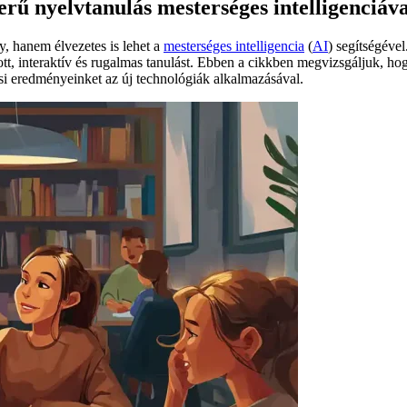
rű nyelvtanulás mesterséges intelligenciáva
, hanem élvezetes is lehet a
mesterséges intelligencia
(
AI
) segítségéve
bott, interaktív és rugalmas tanulást. Ebben a cikkben megvizsgáljuk, h
si eredményeinket az új technológiák alkalmazásával.