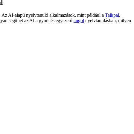
l
l. Az AI-alapú nyelvtanuló alkalmazások, mint például a
Talkpal
,
ogyan segíthet az AI a gyors és egyszerű
angol
nyelvtanulásban, milyen