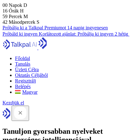
00
Napok
D
16
Órák
H
59
Percek
M
41
Másodpercek
S
Próbálja ki a Talkpal Premiumot 14 napig ingyenesen
Próbáld ki ingyen
Korlátozott ajánlat:
Próbálja ki ingyen 2 hétig
Főoldal
Tanulás
Üzleti Célra
Oktatás Céljából
Regisztrálj
Belépés
Magyar
Kezdjük el
Tanuljon gyorsabban nyelveket
mesterséges intelligenciával