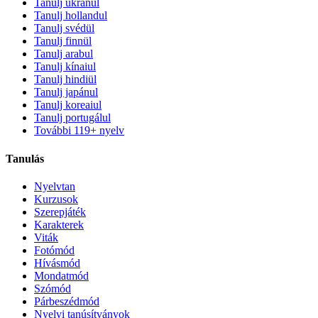
Tanulj ukránul
Tanulj hollandul
Tanulj svédül
Tanulj finnül
Tanulj arabul
Tanulj kínaiul
Tanulj hindiül
Tanulj japánul
Tanulj koreaiul
Tanulj portugálul
További 119+ nyelv
Tanulás
Nyelvtan
Kurzusok
Szerepjáték
Karakterek
Viták
Fotómód
Hívásmód
Mondatmód
Szómód
Párbeszédmód
Nyelvi tanúsítványok