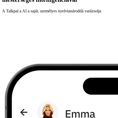
A Talkpal a AI a saját, személyes nyelvtanároddá varázsolja