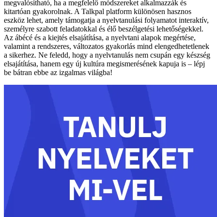
megvalósítható, ha a megfelelő módszereket alkalmazzák és
kitartóan gyakorolnak. A Talkpal platform különösen hasznos
eszköz lehet, amely támogatja a nyelvtanulási folyamatot interaktív,
személyre szabott feladatokkal és élő beszélgetési lehetőségekkel.
Az ábécé és a kiejtés elsajátítása, a nyelvtani alapok megértése,
valamint a rendszeres, változatos gyakorlás mind elengedhetetlenek
a sikerhez. Ne feledd, hogy a nyelvtanulás nem csupán egy készség
elsajátítása, hanem egy új kultúra megismerésének kapuja is – lépj
be bátran ebbe az izgalmas világba!