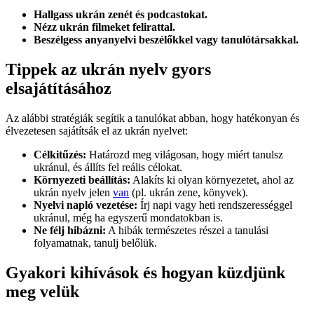
Hallgass ukrán zenét és podcastokat.
Nézz ukrán filmeket felirattal.
Beszélgess anyanyelvi beszélőkkel vagy tanulótársakkal.
Tippek az ukrán nyelv gyors
elsajátításához
Az alábbi stratégiák segítik a tanulókat abban, hogy hatékonyan és
élvezetesen sajátítsák el az ukrán nyelvet:
Célkitűzés:
Határozd meg világosan, hogy miért tanulsz
ukránul, és állíts fel reális célokat.
Környezeti beállítás:
Alakíts ki olyan környezetet, ahol az
ukrán nyelv jelen
van
(pl. ukrán zene, könyvek).
Nyelvi napló vezetése:
Írj napi vagy heti rendszerességgel
ukránul, még ha egyszerű mondatokban is.
Ne félj hibázni:
A hibák természetes részei a tanulási
folyamatnak, tanulj belőlük.
Gyakori kihívások és hogyan küzdjünk
meg velük