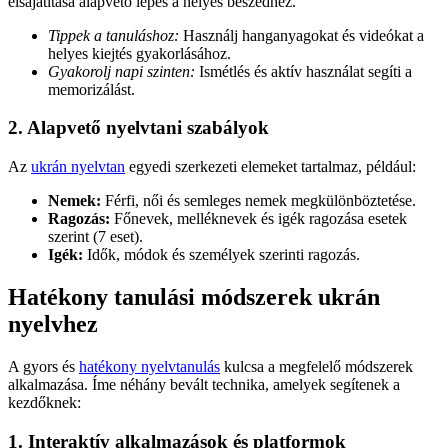
elsajátítása alapvető lépés a helyes beszédhez.
Tippek a tanuláshoz:
Használj hanganyagokat és videókat a
helyes kiejtés gyakorlásához.
Gyakorolj napi szinten:
Ismétlés és aktív használat segíti a
memorizálást.
2. Alapvető nyelvtani szabályok
Az
ukrán nyelvtan
egyedi szerkezeti elemeket tartalmaz, például:
Nemek:
Férfi, női és semleges nemek megkülönböztetése.
Ragozás:
Főnevek, melléknevek és igék ragozása esetek
szerint (7 eset).
Igék:
Idők, módok és személyek szerinti ragozás.
Hatékony tanulási módszerek ukrán
nyelvhez
A gyors és
hatékony nyelvtanulás
kulcsa a megfelelő módszerek
alkalmazása. Íme néhány bevált technika, amelyek segítenek a
kezdőknek:
1. Interaktív alkalmazások és platformok