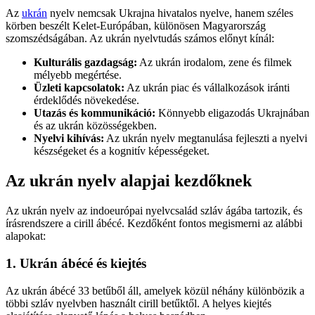
Az
ukrán
nyelv nemcsak Ukrajna hivatalos nyelve, hanem széles
körben beszélt Kelet-Európában, különösen Magyarország
szomszédságában. Az ukrán nyelvtudás számos előnyt kínál:
Kulturális gazdagság:
Az ukrán irodalom, zene és filmek
mélyebb megértése.
Üzleti kapcsolatok:
Az ukrán piac és vállalkozások iránti
érdeklődés növekedése.
Utazás és kommunikáció:
Könnyebb eligazodás Ukrajnában
és az ukrán közösségekben.
Nyelvi kihívás:
Az ukrán nyelv megtanulása fejleszti a nyelvi
készségeket és a kognitív képességeket.
Az ukrán nyelv alapjai kezdőknek
Az ukrán nyelv az indoeurópai nyelvcsalád szláv ágába tartozik, és
írásrendszere a cirill ábécé. Kezdőként fontos megismerni az alábbi
alapokat:
1. Ukrán ábécé és kiejtés
Az ukrán ábécé 33 betűből áll, amelyek közül néhány különbözik a
többi szláv nyelvben használt cirill betűktől. A helyes kiejtés