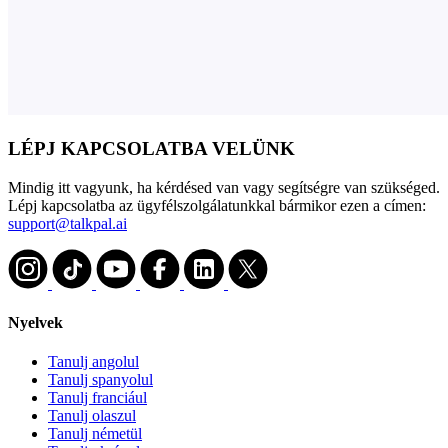
LÉPJ KAPCSOLATBA VELÜNK
Mindig itt vagyunk, ha kérdésed van vagy segítségre van szükséged.
Lépj kapcsolatba az ügyfélszolgálatunkkal bármikor ezen a címen:
support@talkpal.ai
Nyelvek
Tanulj angolul
Tanulj spanyolul
Tanulj franciául
Tanulj olaszul
Tanulj németül