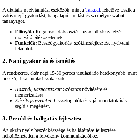
A digitális nyelvtanulási eszközök, mint a
Talkpal
, lehetővé teszik a
valós idejű gyakorlást, hangalapú tanulást és személyre szabott
tananyagot.
Előnyök:
Rugalmas időbeosztás, azonnali visszajelzés,
motiváló játékos elemek.
Funkciók:
Beszédgyakorlás, szókincsfejlesztés, nyelvtani
feladatok.
2. Napi gyakorlás és ismétlés
A rendszeres, akár napi 15-30 perces tanulási idő hatékonyabb, mint
hosszú, ritka tanulási szakaszok.
Használj flashcardokat:
Szókincs bővítésére és
memorizálásra.
Készíts jegyzeteket:
Összefoglalók és saját mondatok írása
segíti a megértést.
3. Beszéd és hallgatás fejlesztése
Az ukrán nyelv beszédkészsége és hallásértése fejlesztése
nélkülözhetetlen a folyékony kommunikációhoz.