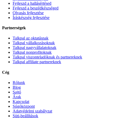
Fejleszd a hallásértésed
Fejleszd a beszédkészséged
Olvasás fejlesztése
Íráskészség fejlesztése
Partnerségek
Talkpal az oktatásnak
Talkpal vállalkozásoknak
Talkpal nagyvállalatoknak
Talkpal nonprofitoknak
Talkpal viszonteladóknak és partnereknek
Talkpal affiliate partnereknek
Cég
Rólunk
Blog
Sajtó
Árak
Kapcsolat
Súgóközpont
Adatvédelmi szabályzat
Süti-beállítások