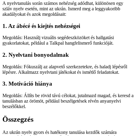
A nyelvtanulás során számos nehézség adódhat, különösen egy
szláv nyelv esetén, mint az ukrán. Ismerd meg a leggyakoribb
akadályokat és azok megoldásait:
1. Az ábécé és kiejtés nehézségei
Megoldás: Használj vizuális segédeszközöket és hallgatási
gyakorlatokat, például a Talkpal hangfelismerő funkcióját.
2. Nyelvtani bonyodalmak
Megoldás: Fókuszálj az alapvető szerkezetekre, és haladj lépésről
lépésre. Alkalmazz nyelvtani játékokat és ismétlő feladatokat.
3. Motiváció hiánya
Megoldás: Állíts be rövid távú célokat, jutalmazd magad, és keresd a
tanulásban az örömöt, például beszélgetések révén anyanyelvi
beszélőkkel.
Összegzés
Az ukrán nyelv gyors és hatékony tanulása kezdők számára