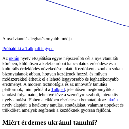
A nyelvtanulás leghatékonyabb módja
Próbáld ki a Talkpalt ingyen
Az
ukrán
nyelv elsajátítása egyre népszerűbb cél a nyelvtanulók
körében, különösen a kelet-európai kapcsolatok erősödése és a
kulturális érdeklődés növekedése miatt. Kezdőként azonban sokan
bizonytalanok abban, hogyan kezdjenek hozzá, és milyen
módszerekkel érhetik el a lehető leggyorsabb és leghatékonyabb
eredményt. A modern technológia és az innovatív tanulási
platformok, mint például a
Talkpal
, jelentősen megkönnyítik a
tanulási folyamatot, lehetővé téve a személyre szabott, interaktív
nyelvtanulást. Ebben a cikkben részletesen bemutatjuk az
ukrán
nyelv alapjait, a hatékony tanulási stratégiákat, valamint tippeket és
trükköket, amelyek segítenek a kezdőknek gyorsan fejlődni.
Miért érdemes ukránul tanulni?