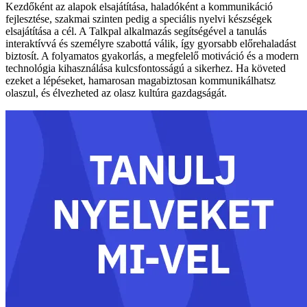
Kezdőként az alapok elsajátítása, haladóként a kommunikáció
fejlesztése, szakmai szinten pedig a speciális nyelvi készségek
elsajátítása a cél. A Talkpal alkalmazás segítségével a tanulás
interaktívvá és személyre szabottá válik, így gyorsabb előrehaladást
biztosít. A folyamatos gyakorlás, a megfelelő motiváció és a modern
technológia kihasználása kulcsfontosságú a sikerhez. Ha követed
ezeket a lépéseket, hamarosan magabiztosan kommunikálhatsz
olaszul, és élvezheted az olasz kultúra gazdagságát.