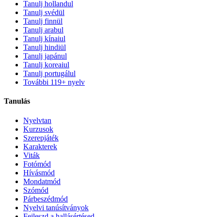
Tanulj hollandul
Tanulj svédül
Tanulj finnül
Tanulj arabul
Tanulj kínaiul
Tanulj hindiül
Tanulj japánul
Tanulj koreaiul
Tanulj portugálul
További 119+ nyelv
Tanulás
Nyelvtan
Kurzusok
Szerepjáték
Karakterek
Viták
Fotómód
Hívásmód
Mondatmód
Szómód
Párbeszédmód
Nyelvi tanúsítványok
Fejleszd a hallásértésed