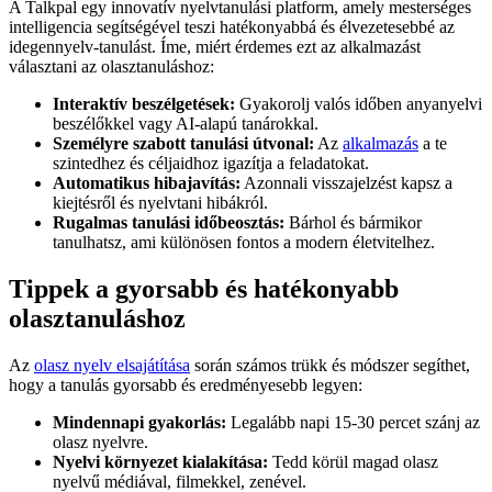
A Talkpal egy innovatív nyelvtanulási platform, amely mesterséges
intelligencia segítségével teszi hatékonyabbá és élvezetesebbé az
idegennyelv-tanulást. Íme, miért érdemes ezt az alkalmazást
választani az olasztanuláshoz:
Interaktív beszélgetések:
Gyakorolj valós időben anyanyelvi
beszélőkkel vagy AI-alapú tanárokkal.
Személyre szabott tanulási útvonal:
Az
alkalmazás
a te
szintedhez és céljaidhoz igazítja a feladatokat.
Automatikus hibajavítás:
Azonnali visszajelzést kapsz a
kiejtésről és nyelvtani hibákról.
Rugalmas tanulási időbeosztás:
Bárhol és bármikor
tanulhatsz, ami különösen fontos a modern életvitelhez.
Tippek a gyorsabb és hatékonyabb
olasztanuláshoz
Az
olasz nyelv elsajátítása
során számos trükk és módszer segíthet,
hogy a tanulás gyorsabb és eredményesebb legyen:
Mindennapi gyakorlás:
Legalább napi 15-30 percet szánj az
olasz nyelvre.
Nyelvi környezet kialakítása:
Tedd körül magad olasz
nyelvű médiával, filmekkel, zenével.