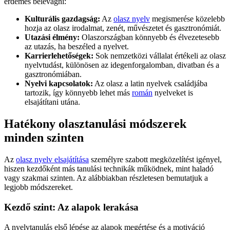
érdemes belevágni:
Kulturális gazdagság:
Az
olasz nyelv
megismerése közelebb
hozja az olasz irodalmat, zenét, művészetet és gasztronómiát.
Utazási élmény:
Olaszországban könnyebb és élvezetesebb
az utazás, ha beszéled a nyelvet.
Karrierlehetőségek:
Sok nemzetközi vállalat értékeli az olasz
nyelvtudást, különösen az idegenforgalomban, divatban és a
gasztronómiában.
Nyelvi kapcsolatok:
Az olasz a latin nyelvek családjába
tartozik, így könnyebb lehet más
román
nyelveket is
elsajátítani utána.
Hatékony olasztanulási módszerek
minden szinten
Az
olasz nyelv elsajátítása
személyre szabott megközelítést igényel,
hiszen kezdőként más tanulási technikák működnek, mint haladó
vagy szakmai szinten. Az alábbiakban részletesen bemutatjuk a
legjobb módszereket.
Kezdő szint: Az alapok lerakása
A nyelvtanulás első lépése az alapok megértése és a motiváció