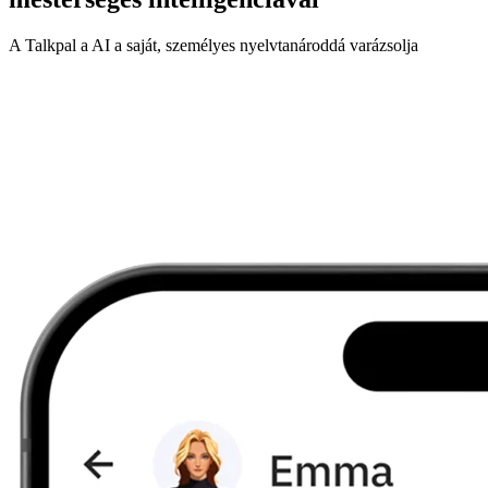
A Talkpal a AI a saját, személyes nyelvtanároddá varázsolja