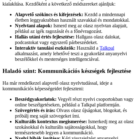
kialakítása. Kezdőként a következő módszereket ajánljuk:
Alapvető szókincs és kifejezések:
Kezdd a mindennapi
életben leggyakrabban használt szavakkal és mondatokkal.
Nyelvtani alapok:
Ismerd meg az olasz nyelvtan alapjait,
például az igék ragozását és a főnévragozást.
Hallás utáni értés fejlesztése:
Hallgass olasz dalokat,
podcastokat vagy egyszerű párbeszédeket.
Interaktív tanulási eszközök:
Használd a
Talkpal
alkalmazást, amely lehetővé teszi a gyakorlást anyanyelvi
beszélőkkel és mesterséges intelligenciával.
Haladó szint: Kommunikációs készségek fejlesztése
Ha már rendelkezel alapvető olasz nyelvtudással, ideje a
kommunikációs képességeidet fejleszteni:
Beszédgyakorlatok:
Vegyél részt nyelvi csoportokban vagy
online beszélgetéseken, például a Talkpal platformján.
Szövegértés és írás:
Olvass olasz újságokat, blogokat, és
próbálj meg saját szövegeket írni.
Kulturális kontextus megismerése:
Ismerkedj meg az olasz
szokásokkal és kulturális sajátosságokkal, hogy
természetesebb legyen a kommunikáció.
Nyelvi hibák javítása:
Kérj visszajelzést anyanyelvi