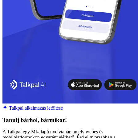
Talkpal alkalmazás letöltése
Tanulj bárhol, bármikor!
A Talkpal egy MI-alapú nyelvtanár, amely webes és
mobilplatformokon egyaránt elérhető. Érd el gyorsabban a