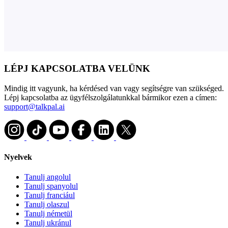
LÉPJ KAPCSOLATBA VELÜNK
Mindig itt vagyunk, ha kérdésed van vagy segítségre van szükséged.
Lépj kapcsolatba az ügyfélszolgálatunkkal bármikor ezen a címen:
support@talkpal.ai
Nyelvek
Tanulj angolul
Tanulj spanyolul
Tanulj franciául
Tanulj olaszul
Tanulj németül
Tanulj ukránul