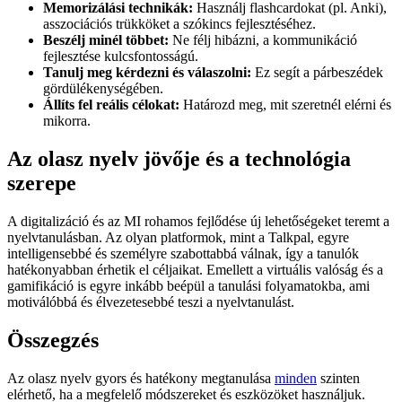
Memorizálási technikák:
Használj flashcardokat (pl. Anki),
asszociációs trükköket a szókincs fejlesztéséhez.
Beszélj minél többet:
Ne félj hibázni, a kommunikáció
fejlesztése kulcsfontosságú.
Tanulj meg kérdezni és válaszolni:
Ez segít a párbeszédek
gördülékenységében.
Állíts fel reális célokat:
Határozd meg, mit szeretnél elérni és
mikorra.
Az olasz nyelv jövője és a technológia
szerepe
A digitalizáció és az MI rohamos fejlődése új lehetőségeket teremt a
nyelvtanulásban. Az olyan platformok, mint a Talkpal, egyre
intelligensebbé és személyre szabottabbá válnak, így a tanulók
hatékonyabban érhetik el céljaikat. Emellett a virtuális valóság és a
gamifikáció is egyre inkább beépül a tanulási folyamatokba, ami
motiválóbbá és élvezetesebbé teszi a nyelvtanulást.
Összegzés
Az olasz nyelv gyors és hatékony megtanulása
minden
szinten
elérhető, ha a megfelelő módszereket és eszközöket használjuk.