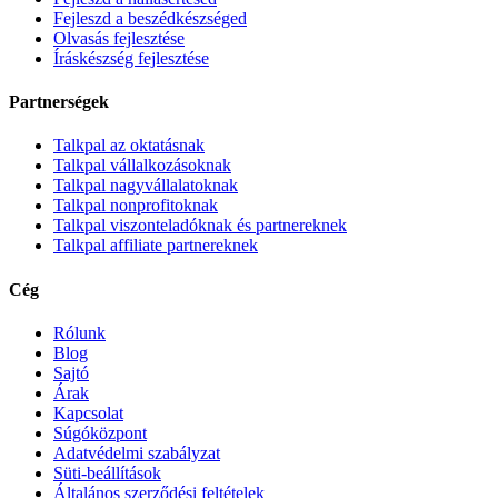
Fejleszd a beszédkészséged
Olvasás fejlesztése
Íráskészség fejlesztése
Partnerségek
Talkpal az oktatásnak
Talkpal vállalkozásoknak
Talkpal nagyvállalatoknak
Talkpal nonprofitoknak
Talkpal viszonteladóknak és partnereknek
Talkpal affiliate partnereknek
Cég
Rólunk
Blog
Sajtó
Árak
Kapcsolat
Súgóközpont
Adatvédelmi szabályzat
Süti-beállítások
Általános szerződési feltételek