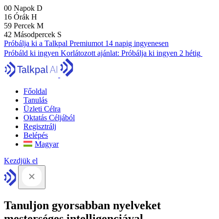
00
Napok
D
16
Órák
H
59
Percek
M
41
Másodpercek
S
Próbálja ki a Talkpal Premiumot 14 napig ingyenesen
Próbáld ki ingyen
Korlátozott ajánlat:
Próbálja ki ingyen 2 hétig
Főoldal
Tanulás
Üzleti Célra
Oktatás Céljából
Regisztrálj
Belépés
Magyar
Kezdjük el
Tanuljon gyorsabban nyelveket
mesterséges intelligenciával