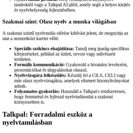
tanároktól vagy a Talkpal AI-jától, amely segít a helyes kiejtés
és nyelvhelyesség fejlesztésében.
Szakmai szint: Olasz nyelv a munka világában
A szakmai szintű nyelvtudás elérése kihívást jelent, de megnyitja az
utat a nemzetközi karrier előtt:
Speciális szókincs elsajátítása:
Tanulj meg iparág-specifikus
kifejezéseket, például az üzleti, orvosi vagy művészeti
területen.
Formális kommunikáció:
Gyakorold a hivatalos levelezést,
prezentációkat és tárgyalásokat olaszul.
Nyelvvizsgára felkészülés:
Készülj fel a CILS, CELI vagy
más olasz nyelvvizsgákra, amelyek elismert bizonyítványokat
adnak.
Folyamatos gyakorlás:
Használd a Talkpal-t rendszeresen,
hogy fenntartsd és fejleszd nyelvtudásodat a szakmai
környezetben is.
Talkpal: Forradalmi eszköz a
nyelvtanulásban