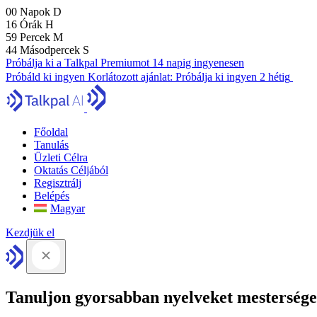
00
Napok
D
16
Órák
H
59
Percek
M
43
Másodpercek
S
Próbálja ki a Talkpal Premiumot 14 napig ingyenesen
Próbáld ki ingyen
Korlátozott ajánlat:
Próbálja ki ingyen 2 hétig
Főoldal
Tanulás
Üzleti Célra
Oktatás Céljából
Regisztrálj
Belépés
Magyar
Kezdjük el
Tanuljon gyorsabban nyelveket mesterséges