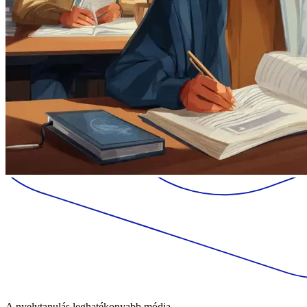
A nyelvtanulás leghatékonyabb módja