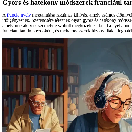
Gyors és hatékony módszerek franciául ta
A
francia nyelv
megtanulása izgalmas kihívás, amely számos előnnyel 
időigényesnek. Szerencsére léteznek olyan gyors és hatékony módszer
amely interaktív és személyre szabott megközelítést kínál a nyelvtanu
franciául tanulni kezdőként, és mely módszerek bizonyultak a legha