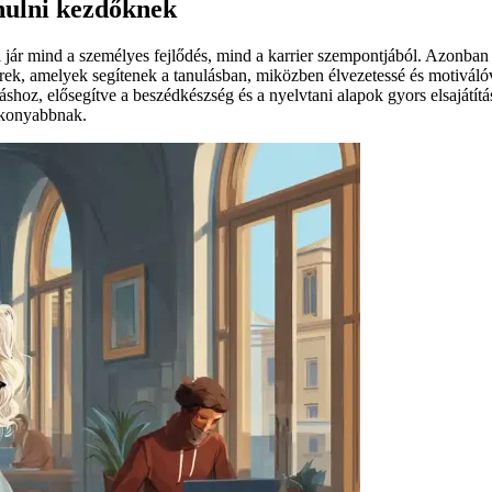
nulni kezdőknek
jár mind a személyes fejlődés, mind a karrier szempontjából. Azonban
ek, amelyek segítenek a tanulásban, miközben élvezetessé és motiváló
láshoz, elősegítve a beszédkészség és a nyelvtani alapok gyors elsajátí
tékonyabbnak.