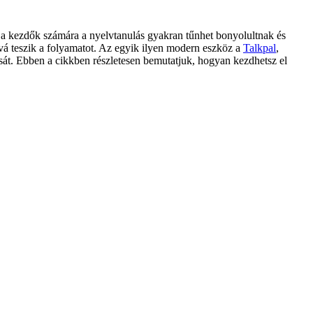
 a kezdők számára a nyelvtanulás gyakran tűnhet bonyolultnak és
vá teszik a folyamatot. Az egyik ilyen modern eszköz a
Talkpal
,
tását. Ebben a cikkben részletesen bemutatjuk, hogyan kezdhetsz el