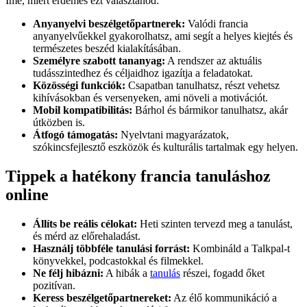
Íme, miért érdemes ezt választanod:
Anyanyelvi beszélgetőpartnerek:
Valódi francia
anyanyelvűekkel gyakorolhatsz, ami segít a helyes kiejtés és
természetes beszéd kialakításában.
Személyre szabott tananyag:
A rendszer az aktuális
tudásszintedhez és céljaidhoz igazítja a feladatokat.
Közösségi funkciók:
Csapatban tanulhatsz, részt vehetsz
kihívásokban és versenyeken, ami növeli a motivációt.
Mobil kompatibilitás:
Bárhol és bármikor tanulhatsz, akár
útközben is.
Átfogó támogatás:
Nyelvtani magyarázatok,
szókincsfejlesztő eszközök és kulturális tartalmak egy helyen.
Tippek a hatékony francia tanuláshoz
online
Állíts be reális célokat:
Heti szinten tervezd meg a tanulást,
és mérd az előrehaladást.
Használj többféle tanulási forrást:
Kombináld a Talkpal-t
könyvekkel, podcastokkal és filmekkel.
Ne félj hibázni:
A hibák a
tanulás
részei, fogadd őket
pozitívan.
Keress beszélgetőpartnereket:
Az élő kommunikáció a