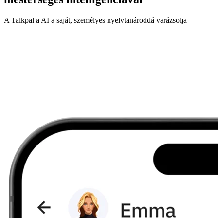
A Talkpal a AI a saját, személyes nyelvtanároddá varázsolja