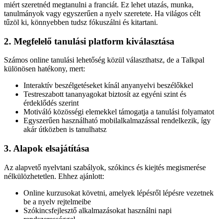
miért szeretnéd megtanulni a franciát. Ez lehet utazás, munka,
tanulmányok vagy egyszerűen a nyelv szeretete. Ha világos célt
tűzöl ki, könnyebben tudsz fókuszálni és kitartani.
2. Megfelelő tanulási platform kiválasztása
Számos online tanulási lehetőség közül választhatsz, de a Talkpal
különösen hatékony, mert:
Interaktív beszélgetéseket kínál anyanyelvi beszélőkkel
Testreszabott tananyagokat biztosít az egyéni szint és
érdeklődés szerint
Motiváló közösségi elemekkel támogatja a tanulási folyamatot
Egyszerűen használható mobilalkalmazással rendelkezik, így
akár útközben is tanulhatsz
3. Alapok elsajátítása
Az alapvető nyelvtani szabályok, szókincs és kiejtés megismerése
nélkülözhetetlen. Ehhez ajánlott:
Online kurzusokat követni, amelyek lépésről lépésre vezetnek
be a nyelv rejtelmeibe
Szókincsfejlesztő alkalmazásokat használni napi