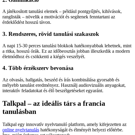
A játékosított tanulási elemek – például pontgyűjtés, kihívások,
ranglisták – növelik a motivációt és segítenek fenntartani az
érdeklődést hosszú távon.
3. Rendszeres, rövid tanulási szakaszok
A napi 15-30 perces tanulási blokkok hatékonyabbak lehetnek, mint
a ritka, hosszú órák. Ez az időbeosztás jobban illeszkedik a modern
életmódhoz és csökkenti a kiégés veszélyét.
4. Több érzékszerv bevonása
Az olvasás, hallgatás, beszéd és írás kombinálása gyorsabb és
mélyebb tanulást eredményez. Használj audiovizuális anyagokat,
interaktív feladatokat és élő beszélgetéseket egyaránt.
Talkpal – az ideális társ a francia
tanulásban
Talkpal egy innovatív nyelvtanuló platform, amely kifejezetten az
online nyelvtanulás
hatékonyságát és élményét helyezi előtérbe.