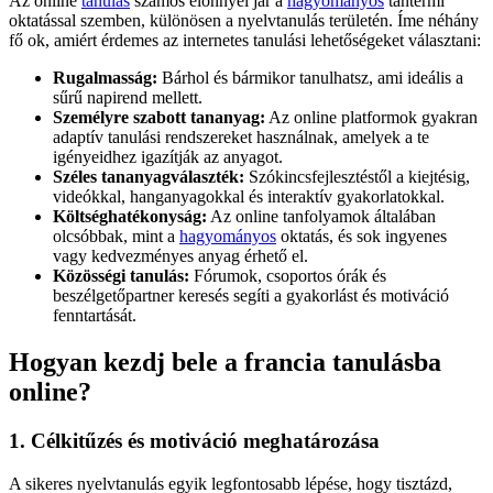
Az online
tanulás
számos előnnyel jár a
hagyományos
tantermi
oktatással szemben, különösen a nyelvtanulás területén. Íme néhány
fő ok, amiért érdemes az internetes tanulási lehetőségeket választani:
Rugalmasság:
Bárhol és bármikor tanulhatsz, ami ideális a
sűrű napirend mellett.
Személyre szabott tananyag:
Az online platformok gyakran
adaptív tanulási rendszereket használnak, amelyek a te
igényeidhez igazítják az anyagot.
Széles tananyagválaszték:
Szókincsfejlesztéstől a kiejtésig,
videókkal, hanganyagokkal és interaktív gyakorlatokkal.
Költséghatékonyság:
Az online tanfolyamok általában
olcsóbbak, mint a
hagyományos
oktatás, és sok ingyenes
vagy kedvezményes anyag érhető el.
Közösségi tanulás:
Fórumok, csoportos órák és
beszélgetőpartner keresés segíti a gyakorlást és motiváció
fenntartását.
Hogyan kezdj bele a francia tanulásba
online?
1. Célkitűzés és motiváció meghatározása
A sikeres nyelvtanulás egyik legfontosabb lépése, hogy tisztázd,