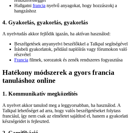
rendszerességgel
Hallgatni
francia
nyelvű anyagokat, hogy hozzászokj a
hangzáshoz
4. Gyakorlás, gyakorlás, gyakorlás
A nyelvtudás akkor fejlődik igazán, ha aktívan használod:
Beszélgetések anyanyelvi beszélőkkel a Talkpal segítségével
Írásbeli gyakorlatok, például naplóírás vagy fórumokon való
részvétel
Francia
filmek, sorozatok és zenék rendszeres fogyasztása
Hatékony módszerek a gyors francia
tanuláshoz online
1. Kommunikatív megközelítés
A nyelvet akkor tanulod meg a leggyorsabban, ha használod. A
Talkpal lehetőséget ad arra, hogy valós beszélgetéseket folytass
franciául, így nem csak az elméletet sajátítod el, hanem a gyakorlati
készségeidet is fejleszted.
2. Gamifikáció