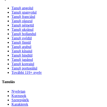
Tanulj angolul
Tanulj spanyolul
Tanulj franciául
Tanulj olaszul
Tanulj németül
Tanulj ukránul
Tanulj hollandul
Tanulj svédül
Tanulj finnül
Tanulj arabul
Tanulj kínaiul
Tanulj hindiül
Tanulj japánul
Tanulj koreaiul
Tanulj portugálul
További 119+ nyelv
Tanulás
Nyelvtan
Kurzusok
Szerepjáték
Karakterek