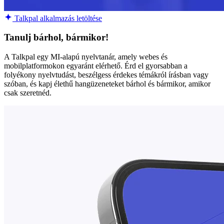
Talkpal alkalmazás letöltése
Tanulj bárhol, bármikor!
A Talkpal egy MI-alapú nyelvtanár, amely webes és
mobilplatformokon egyaránt elérhető. Érd el gyorsabban a
folyékony nyelvtudást, beszélgess érdekes témákról írásban vagy
szóban, és kapj élethű hangüzeneteket bárhol és bármikor, amikor
csak szeretnéd.