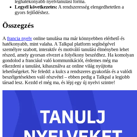
leghatékonyabb nyelvtanulási forma.
Legyél következetes:
A rendszeresség elengedhetetlen a
gyors fejlődéshez.
Összegzés
A
francia nyelv
online tanulása ma már könnyebben elérhető és
hatékonyabb, mint valaha. A Talkpal platform segítségével
személyre szabott, interaktív és motiváló tanulási élményben lehet
részed, amely gyorsan elvezet a folyékony beszédhez. Ha komolyan
gondolod a franciául való kommunikációt, érdemes még ma
elkezdeni a tanulást, kihasználva az online világ nyújtotta
lehetőségeket. Ne feledd: a kulcs a rendszeres gyakorlás és a valódi
beszélgetésekben való részvétel – ebben pedig a Talkpal a legjobb
társad lesz. Kezdd el még ma, és lépj egy új nyelvi szintre!