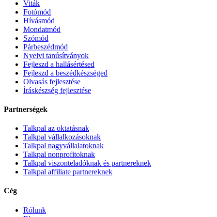
Viták
Fotómód
Hívásmód
Mondatmód
Szómód
Párbeszédmód
Nyelvi tanúsítványok
Fejleszd a hallásértésed
Fejleszd a beszédkészséged
Olvasás fejlesztése
Íráskészség fejlesztése
Partnerségek
Talkpal az oktatásnak
Talkpal vállalkozásoknak
Talkpal nagyvállalatoknak
Talkpal nonprofitoknak
Talkpal viszonteladóknak és partnereknek
Talkpal affiliate partnereknek
Cég
Rólunk