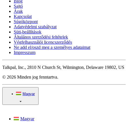
Blog
Sajtó
Árak
Kapcsolat
Súgóközpont
Adatvédelmi szabályzat
Süti-beállítások
Általános szerződési feltételek
Végfelhasználói licencszerződés
Ne add el/oszd meg a személyes adataimat
Impresszum
Talkpal, Inc., 2810 N Church St, Wilmington, Delaware 19802, US
© 2026 Minden jog fenntartva.
Magyar
Magyar