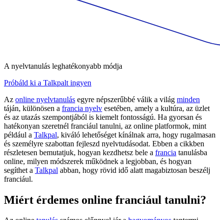
A nyelvtanulás leghatékonyabb módja
Próbáld ki a Talkpalt ingyen
Az
online nyelvtanulás
egyre népszerűbbé válik a világ
minden
táján, különösen a
francia nyelv
esetében, amely a kultúra, az üzlet
és az utazás szempontjából is kiemelt fontosságú. Ha gyorsan és
hatékonyan szeretnél franciául tanulni, az online platformok, mint
például a
Talkpal
, kiváló lehetőséget kínálnak arra, hogy rugalmasan
és személyre szabottan fejleszd nyelvtudásodat. Ebben a cikkben
részletesen bemutatjuk, hogyan kezdhetsz bele a
francia
tanulásba
online, milyen módszerek működnek a legjobban, és hogyan
segíthet a
Talkpal
abban, hogy rövid idő alatt magabiztosan beszélj
franciául.
Miért érdemes online franciául tanulni?