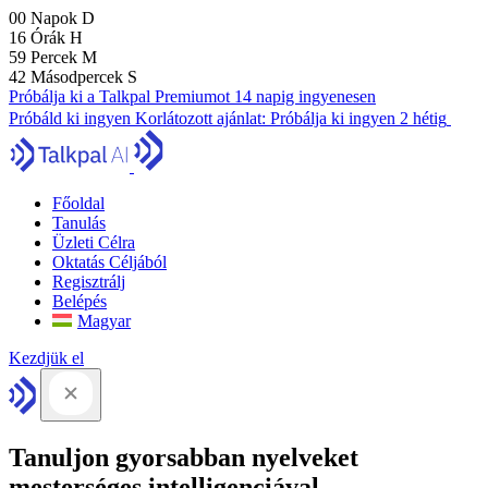
00
Napok
D
16
Órák
H
59
Percek
M
41
Másodpercek
S
Próbálja ki a Talkpal Premiumot 14 napig ingyenesen
Próbáld ki ingyen
Korlátozott ajánlat:
Próbálja ki ingyen 2 hétig
Főoldal
Tanulás
Üzleti Célra
Oktatás Céljából
Regisztrálj
Belépés
Magyar
Kezdjük el
Tanuljon gyorsabban nyelveket
mesterséges intelligenciával