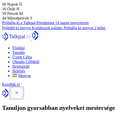
00
Napok
D
16
Órák
H
59
Percek
M
43
Másodpercek
S
Próbálja ki a Talkpal Premiumot 14 napig ingyenesen
Próbáld ki ingyen
Korlátozott ajánlat:
Próbálja ki ingyen 2 hétig
Főoldal
Tanulás
Üzleti Célra
Oktatás Céljából
Regisztrálj
Belépés
Magyar
Kezdjük el
Tanuljon gyorsabban nyelveket mesterséges