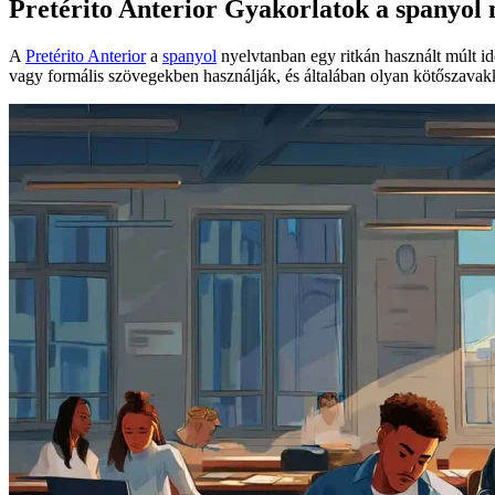
Pretérito Anterior Gyakorlatok a spanyol 
A
Pretérito Anterior
a
spanyol
nyelvtanban egy ritkán használt múlt ide
vagy formális szövegekben használják, és általában olyan kötőszavakk