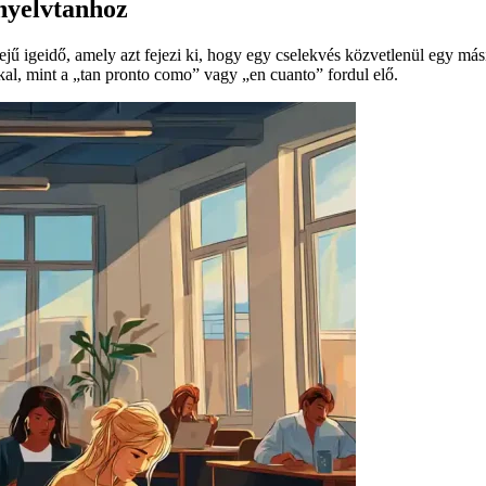
nyelvtanhoz
jű igeidő, amely azt fejezi ki, hogy egy cselekvés közvetlenül egy mási
al, mint a „tan pronto como” vagy „en cuanto” fordul elő.