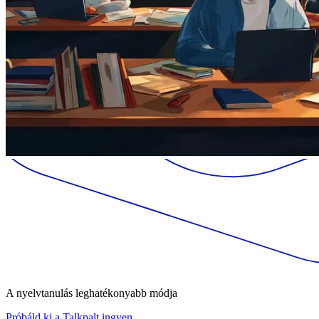
A nyelvtanulás leghatékonyabb módja
Próbáld ki a Talkpalt ingyen