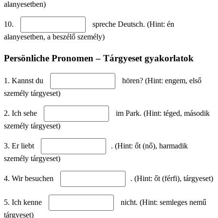
alanyesetben)
10.
spreche Deutsch. (Hint: én
alanyesetben, a beszélő személy)
Persönliche Pronomen – Tárgyeset gyakorlatok
1. Kannst du
hören? (Hint: engem, első
személy tárgyeset)
2. Ich sehe
im Park. (Hint: téged, második
személy tárgyeset)
3. Er liebt
. (Hint: őt (nő), harmadik
személy tárgyeset)
4. Wir besuchen
. (Hint: őt (férfi), tárgyeset)
5. Ich kenne
nicht. (Hint: semleges nemű
tárgyeset)