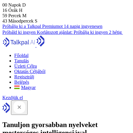
00
Napok
D
16
Órák
H
59
Percek
M
41
Másodpercek
S
Próbálja ki a Talkpal Premiumot 14 napig ingyenesen
Próbáld ki ingyen
Korlátozott ajánlat:
Próbálja ki ingyen 2 hétig
Főoldal
Tanulás
Üzleti Célra
Oktatás Céljából
Regisztrálj
Belépés
Magyar
Kezdjük el
Tanuljon gyorsabban nyelveket
mesterséges intelligenciával