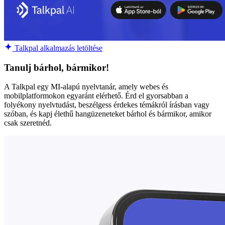
Talkpal alkalmazás letöltése
Tanulj bárhol, bármikor!
A Talkpal egy MI-alapú nyelvtanár, amely webes és
mobilplatformokon egyaránt elérhető. Érd el gyorsabban a
folyékony nyelvtudást, beszélgess érdekes témákról írásban vagy
szóban, és kapj élethű hangüzeneteket bárhol és bármikor, amikor
csak szeretnéd.