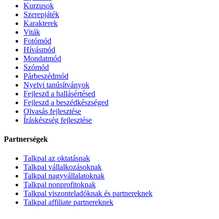
Kurzusok
Szerepjáték
Karakterek
Viták
Fotómód
Hívásmód
Mondatmód
Szómód
Párbeszédmód
Nyelvi tanúsítványok
Fejleszd a hallásértésed
Fejleszd a beszédkészséged
Olvasás fejlesztése
Íráskészség fejlesztése
Partnerségek
Talkpal az oktatásnak
Talkpal vállalkozásoknak
Talkpal nagyvállalatoknak
Talkpal nonprofitoknak
Talkpal viszonteladóknak és partnereknek
Talkpal affiliate partnereknek