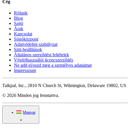
Cég
Rólunk
Blog
Sajtó
Árak
Kapcsolat
Súgóközpont
Adatvédelmi szabályzat
Süti-beállítások
Általános szerződési feltételek
Végfelhasználói licencszerződés
Ne add el/oszd meg a személyes adataimat
Impresszum
Talkpal, Inc., 2810 N Church St, Wilmington, Delaware 19802, US
© 2026 Minden jog fenntartva.
Magyar