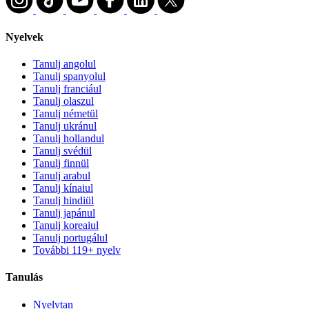
Nyelvek
Tanulj angolul
Tanulj spanyolul
Tanulj franciául
Tanulj olaszul
Tanulj németül
Tanulj ukránul
Tanulj hollandul
Tanulj svédül
Tanulj finnül
Tanulj arabul
Tanulj kínaiul
Tanulj hindiül
Tanulj japánul
Tanulj koreaiul
Tanulj portugálul
További 119+ nyelv
Tanulás
Nyelvtan