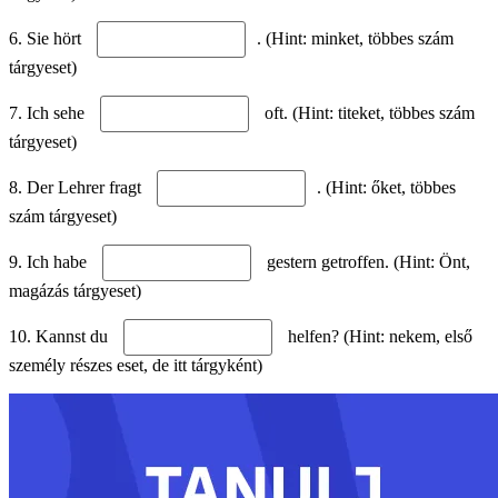
6. Sie hört
. (Hint: minket, többes szám
tárgyeset)
7. Ich sehe
oft. (Hint: titeket, többes szám
tárgyeset)
8. Der Lehrer fragt
. (Hint: őket, többes
szám tárgyeset)
9. Ich habe
gestern getroffen. (Hint: Önt,
magázás tárgyeset)
10. Kannst du
helfen? (Hint: nekem, első
személy részes eset, de itt tárgyként)