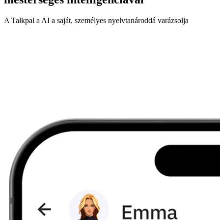
A Talkpal a AI a saját, személyes nyelvtanároddá varázsolja