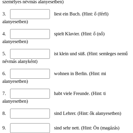
személyes névmás alanyesetben)
3.
liest ein Buch. (Hint: ő (férfi)
alanyesetben)
4.
spielt Klavier. (Hint: ő (nő)
alanyesetben)
5.
ist klein und süß. (Hint: semleges nemű
névmás alanyként)
6.
wohnen in Berlin. (Hint: mi
alanyesetben)
7.
habt viele Freunde. (Hint: ti
alanyesetben)
8.
sind Lehrer. (Hint: ők alanyesetben)
9.
sind sehr nett. (Hint: Ön (magázás)