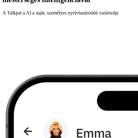
A Talkpal a AI a saját, személyes nyelvtanároddá varázsolja