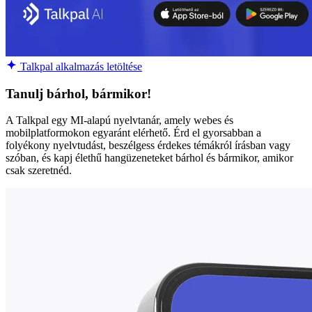
Talkpal alkalmazás letöltése
Tanulj bárhol, bármikor!
A Talkpal egy MI-alapú nyelvtanár, amely webes és
mobilplatformokon egyaránt elérhető. Érd el gyorsabban a
folyékony nyelvtudást, beszélgess érdekes témákról írásban vagy
szóban, és kapj élethű hangüzeneteket bárhol és bármikor, amikor
csak szeretnéd.