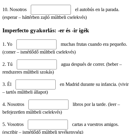
10. Nosotros
el autobús en la parada.
(esperar – háttérben zajló múltbeli cselekvés)
Imperfecto gyakorlás: -er és -ir igék
1. Yo
muchas frutas cuando era pequeño.
(comer – ismétlődő múltbeli cselekvés)
2. Tú
agua después de correr. (beber –
rendszeres múltbeli szokás)
3. Él
en Madrid durante su infancia. (vivir
– tartós múltbeli állapot)
4. Nosotros
libros por la tarde. (leer –
befejezetlen múltbeli cselekvés)
5. Vosotros
cartas a vuestros amigos.
(escribir – ismétlődő múltbeli tevékenység)