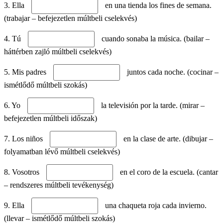
3. Ella
en una tienda los fines de semana.
(trabajar – befejezetlen múltbeli cselekvés)
4. Tú
cuando sonaba la música. (bailar –
háttérben zajló múltbeli cselekvés)
5. Mis padres
juntos cada noche. (cocinar –
ismétlődő múltbeli szokás)
6. Yo
la televisión por la tarde. (mirar –
befejezetlen múltbeli időszak)
7. Los niños
en la clase de arte. (dibujar –
folyamatban lévő múltbeli cselekvés)
8. Vosotros
en el coro de la escuela. (cantar
– rendszeres múltbeli tevékenység)
9. Ella
una chaqueta roja cada invierno.
(llevar – ismétlődő múltbeli szokás)