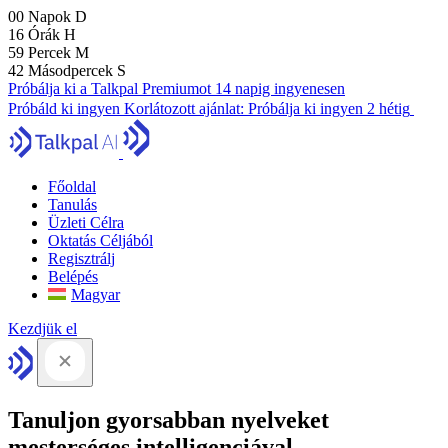
00
Napok
D
16
Órák
H
59
Percek
M
41
Másodpercek
S
Próbálja ki a Talkpal Premiumot 14 napig ingyenesen
Próbáld ki ingyen
Korlátozott ajánlat:
Próbálja ki ingyen 2 hétig
Főoldal
Tanulás
Üzleti Célra
Oktatás Céljából
Regisztrálj
Belépés
Magyar
Kezdjük el
Tanuljon gyorsabban nyelveket
mesterséges intelligenciával