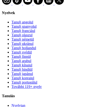
Nyelvek
Tanulj angolul
Tanulj spanyolul
Tanulj franciául
Tanulj olaszul
Tanulj németül
Tanulj ukránul
Tanulj hollandul
Tanulj svédül
Tanulj finnül
Tanulj arabul
Tanulj kínaiul
Tanulj hindiül
Tanulj japánul
Tanulj koreaiul
Tanulj portugálul
További 119+ nyelv
Tanulás
Nyelvtan