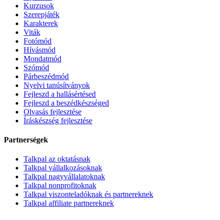
Kurzusok
Szerepjáték
Karakterek
Viták
Fotómód
Hívásmód
Mondatmód
Szómód
Párbeszédmód
Nyelvi tanúsítványok
Fejleszd a hallásértésed
Fejleszd a beszédkészséged
Olvasás fejlesztése
Íráskészség fejlesztése
Partnerségek
Talkpal az oktatásnak
Talkpal vállalkozásoknak
Talkpal nagyvállalatoknak
Talkpal nonprofitoknak
Talkpal viszonteladóknak és partnereknek
Talkpal affiliate partnereknek