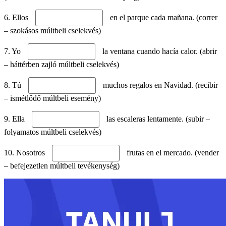
6. Ellos
en el parque cada mañana. (correr
– szokásos múltbeli cselekvés)
7. Yo
la ventana cuando hacía calor. (abrir
– háttérben zajló múltbeli cselekvés)
8. Tú
muchos regalos en Navidad. (recibir
– ismétlődő múltbeli esemény)
9. Ella
las escaleras lentamente. (subir –
folyamatos múltbeli cselekvés)
10. Nosotros
frutas en el mercado. (vender
– befejezetlen múltbeli tevékenység)