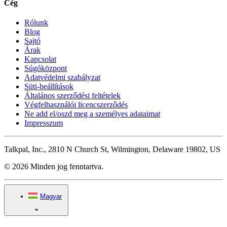
Cég
Rólunk
Blog
Sajtó
Árak
Kapcsolat
Súgóközpont
Adatvédelmi szabályzat
Süti-beállítások
Általános szerződési feltételek
Végfelhasználói licencszerződés
Ne add el/oszd meg a személyes adataimat
Impresszum
Talkpal, Inc., 2810 N Church St, Wilmington, Delaware 19802, US
© 2026 Minden jog fenntartva.
Magyar