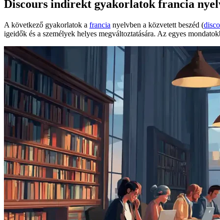
Discours indirekt gyakorlatok francia nye
A következő gyakorlatok a
francia
nyelvben a közvetett beszéd (
disco
igeidők és a személyek helyes megváltoztatására. Az egyes mondatokb