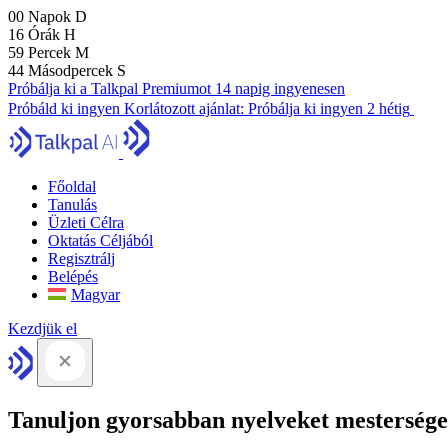
00
Napok
D
16
Órák
H
59
Percek
M
43
Másodpercek
S
Próbálja ki a Talkpal Premiumot 14 napig ingyenesen
Próbáld ki ingyen
Korlátozott ajánlat:
Próbálja ki ingyen 2 hétig
Főoldal
Tanulás
Üzleti Célra
Oktatás Céljából
Regisztrálj
Belépés
Magyar
Kezdjük el
Tanuljon gyorsabban nyelveket mesterséges