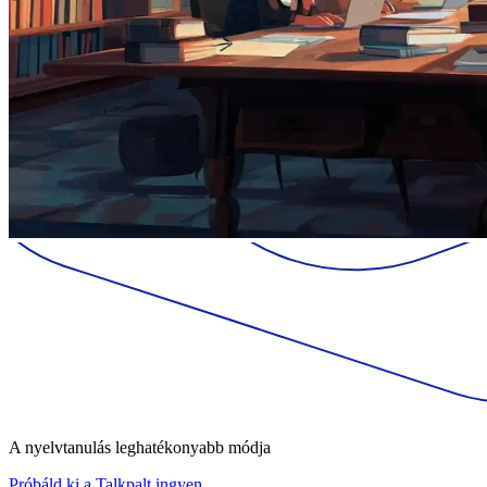
A nyelvtanulás leghatékonyabb módja
Próbáld ki a Talkpalt ingyen