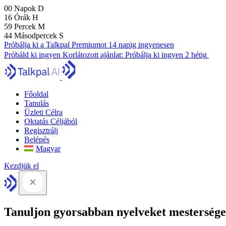
00
Napok
D
16
Órák
H
59
Percek
M
43
Másodpercek
S
Próbálja ki a Talkpal Premiumot 14 napig ingyenesen
Próbáld ki ingyen
Korlátozott ajánlat:
Próbálja ki ingyen 2 hétig
Főoldal
Tanulás
Üzleti Célra
Oktatás Céljából
Regisztrálj
Belépés
Magyar
Kezdjük el
Tanuljon gyorsabban nyelveket mesterséges