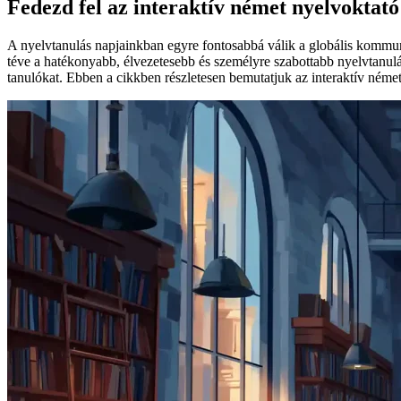
Fedezd fel az interaktív német nyelvoktat
A nyelvtanulás napjainkban egyre fontosabbá válik a globális kommuni
téve a hatékonyabb, élvezetesebb és személyre szabottabb nyelvtanul
tanulókat. Ebben a cikkben részletesen bemutatjuk az interaktív néme