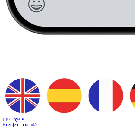
130+ nyelv
Kezdje el a tanulást