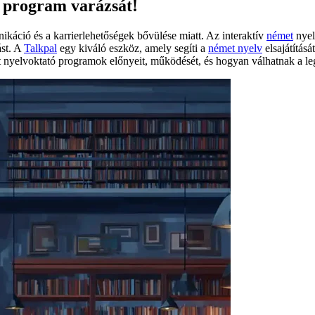
ó program varázsát!
káció és a karrierlehetőségek bővülése miatt. Az interaktív
német
nyel
ást. A
Talkpal
egy kiváló eszköz, amely segíti a
német nyelv
elsajátítás
t nyelvoktató programok előnyeit, működését, és hogyan válhatnak a leg