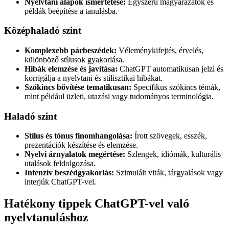
Nyelvtani alapok ismertetése:
Egyszerű magyarázatok és
példák beépítése a tanulásba.
Középhaladó szint
Komplexebb párbeszédek:
Véleménykifejtés, érvelés,
különböző stílusok gyakorlása.
Hibák elemzése és javítása:
ChatGPT automatikusan jelzi és
korrigálja a nyelvtani és stilisztikai hibákat.
Szókincs bővítése tematikusan:
Specifikus szókincs témák,
mint például üzleti, utazási vagy tudományos terminológia.
Haladó szint
Stílus és tónus finomhangolása:
Írott szövegek, esszék,
prezentációk készítése és elemzése.
Nyelvi árnyalatok megértése:
Szlengek, idiómák, kulturális
utalások feldolgozása.
Intenzív beszédgyakorlás:
Szimulált viták, tárgyalások vagy
interjúk ChatGPT-vel.
Hatékony tippek ChatGPT-vel való
nyelvtanuláshoz