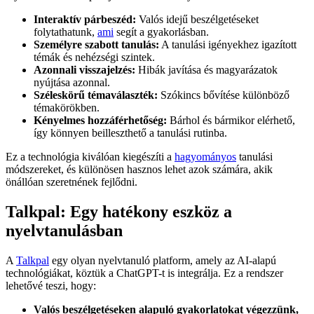
Interaktív párbeszéd:
Valós idejű beszélgetéseket
folytathatunk,
ami
segít a gyakorlásban.
Személyre szabott tanulás:
A tanulási igényekhez igazított
témák és nehézségi szintek.
Azonnali visszajelzés:
Hibák javítása és magyarázatok
nyújtása azonnal.
Széleskörű témaválaszték:
Szókincs bővítése különböző
témakörökben.
Kényelmes hozzáférhetőség:
Bárhol és bármikor elérhető,
így könnyen beilleszthető a tanulási rutinba.
Ez a technológia kiválóan kiegészíti a
hagyományos
tanulási
módszereket, és különösen hasznos lehet azok számára, akik
önállóan szeretnének fejlődni.
Talkpal: Egy hatékony eszköz a
nyelvtanulásban
A
Talkpal
egy olyan nyelvtanuló platform, amely az AI-alapú
technológiákat, köztük a ChatGPT-t is integrálja. Ez a rendszer
lehetővé teszi, hogy:
Valós beszélgetéseken alapuló gyakorlatokat végezzünk,