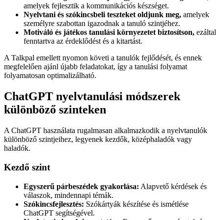
amelyek fejlesztik a kommunikációs készséget.
Nyelvtani és szókincsbeli teszteket oldjunk meg,
amelyek
személyre szabottan igazodnak a tanuló szintjéhez.
Motiváló és játékos tanulási környezetet biztosítson,
ezáltal
fenntartva az érdeklődést és a kitartást.
A Talkpal emellett nyomon követi a tanulók fejlődését, és ennek
megfelelően ajánl újabb feladatokat, így a tanulási folyamat
folyamatosan optimalizálható.
ChatGPT nyelvtanulási módszerek
különböző szinteken
A ChatGPT használata rugalmasan alkalmazkodik a nyelvtanulók
különböző szintjeihez, legyenek kezdők, középhaladók vagy
haladók.
Kezdő szint
Egyszerű párbeszédek gyakorlása:
Alapvető kérdések és
válaszok, mindennapi témák.
Szókincsfejlesztés:
Szókártyák készítése és ismétlése
ChatGPT segítségével.