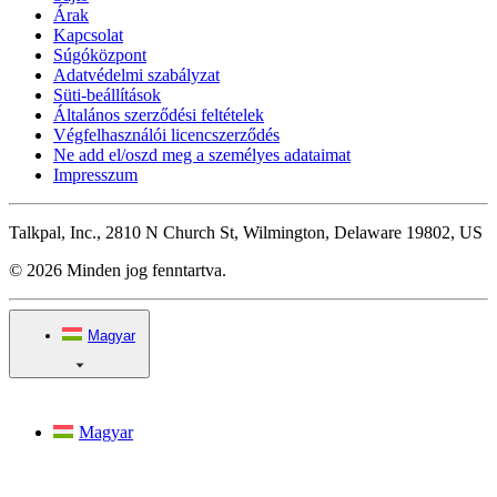
Árak
Kapcsolat
Súgóközpont
Adatvédelmi szabályzat
Süti-beállítások
Általános szerződési feltételek
Végfelhasználói licencszerződés
Ne add el/oszd meg a személyes adataimat
Impresszum
Talkpal, Inc., 2810 N Church St, Wilmington, Delaware 19802, US
© 2026 Minden jog fenntartva.
Magyar
Magyar