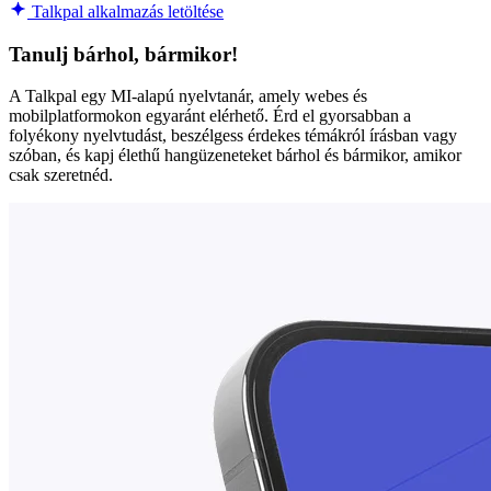
Talkpal alkalmazás letöltése
Tanulj bárhol, bármikor!
A Talkpal egy MI-alapú nyelvtanár, amely webes és
mobilplatformokon egyaránt elérhető. Érd el gyorsabban a
folyékony nyelvtudást, beszélgess érdekes témákról írásban vagy
szóban, és kapj élethű hangüzeneteket bárhol és bármikor, amikor
csak szeretnéd.