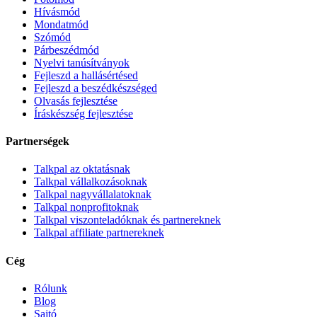
Hívásmód
Mondatmód
Szómód
Párbeszédmód
Nyelvi tanúsítványok
Fejleszd a hallásértésed
Fejleszd a beszédkészséged
Olvasás fejlesztése
Íráskészség fejlesztése
Partnerségek
Talkpal az oktatásnak
Talkpal vállalkozásoknak
Talkpal nagyvállalatoknak
Talkpal nonprofitoknak
Talkpal viszonteladóknak és partnereknek
Talkpal affiliate partnereknek
Cég
Rólunk
Blog
Sajtó