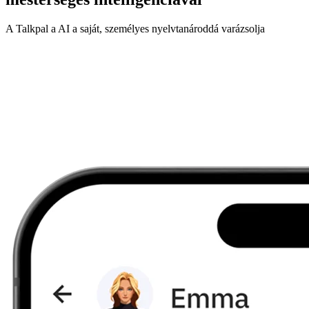
A Talkpal a AI a saját, személyes nyelvtanároddá varázsolja