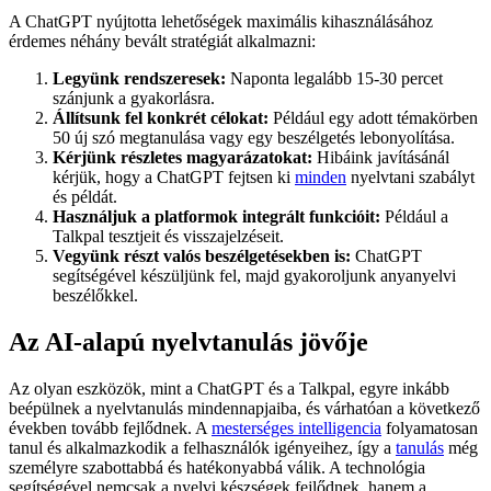
A ChatGPT nyújtotta lehetőségek maximális kihasználásához
érdemes néhány bevált stratégiát alkalmazni:
Legyünk rendszeresek:
Naponta legalább 15-30 percet
szánjunk a gyakorlásra.
Állítsunk fel konkrét célokat:
Például egy adott témakörben
50 új szó megtanulása vagy egy beszélgetés lebonyolítása.
Kérjünk részletes magyarázatokat:
Hibáink javításánál
kérjük, hogy a ChatGPT fejtsen ki
minden
nyelvtani szabályt
és példát.
Használjuk a platformok integrált funkcióit:
Például a
Talkpal tesztjeit és visszajelzéseit.
Vegyünk részt valós beszélgetésekben is:
ChatGPT
segítségével készüljünk fel, majd gyakoroljunk anyanyelvi
beszélőkkel.
Az AI-alapú nyelvtanulás jövője
Az olyan eszközök, mint a ChatGPT és a Talkpal, egyre inkább
beépülnek a nyelvtanulás mindennapjaiba, és várhatóan a következő
években tovább fejlődnek. A
mesterséges intelligencia
folyamatosan
tanul és alkalmazkodik a felhasználók igényeihez, így a
tanulás
még
személyre szabottabbá és hatékonyabbá válik. A technológia
segítségével nemcsak a nyelvi készségek fejlődnek, hanem a