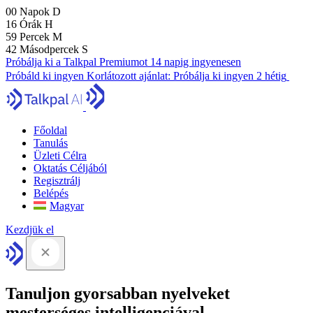
00
Napok
D
16
Órák
H
59
Percek
M
41
Másodpercek
S
Próbálja ki a Talkpal Premiumot 14 napig ingyenesen
Próbáld ki ingyen
Korlátozott ajánlat:
Próbálja ki ingyen 2 hétig
Főoldal
Tanulás
Üzleti Célra
Oktatás Céljából
Regisztrálj
Belépés
Magyar
Kezdjük el
Tanuljon gyorsabban nyelveket
mesterséges intelligenciával