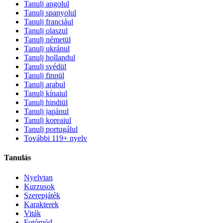
Tanulj angolul
Tanulj spanyolul
Tanulj franciául
Tanulj olaszul
Tanulj németül
Tanulj ukránul
Tanulj hollandul
Tanulj svédül
Tanulj finnül
Tanulj arabul
Tanulj kínaiul
Tanulj hindiül
Tanulj japánul
Tanulj koreaiul
Tanulj portugálul
További 119+ nyelv
Tanulás
Nyelvtan
Kurzusok
Szerepjáték
Karakterek
Viták
Fotómód