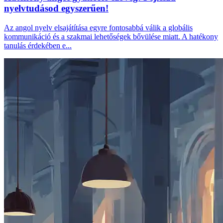
nyelvtudásod egyszerűen!
Az angol nyelv elsajátítása egyre fontosabbá válik a globális
kommunikáció és a szakmai lehetőségek bővülése miatt. A hatékony
tanulás érdekében e...