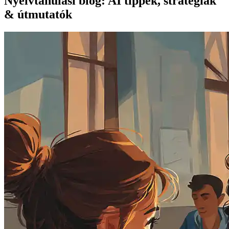
Nyelvtanulási blog: AI tippek, stratégiák
& útmutatók