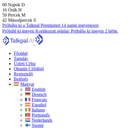
00
Napok
D
16
Órák
H
59
Percek
M
40
Másodpercek
S
Próbálja ki a Talkpal Premiumot 14 napig ingyenesen
Próbáld ki ingyen
Korlátozott ajánlat:
Próbálja ki ingyen 2 hétig
Főoldal
Tanulás
Üzleti Célra
Oktatás Céljából
Regisztrálj
Belépés
Magyar
English
Deutsch
Français
Español
Italiano
Português
Nederlands
Suomi