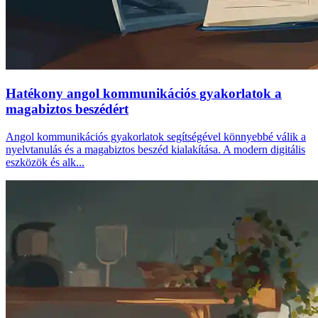
Hatékony angol kommunikációs gyakorlatok a
magabiztos beszédért
Angol kommunikációs gyakorlatok segítségével könnyebbé válik a
nyelvtanulás és a magabiztos beszéd kialakítása. A modern digitális
eszközök és alk...