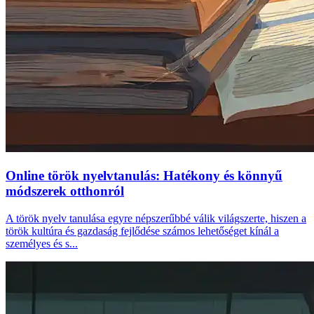
Online török nyelvtanulás: Hatékony és könnyű
módszerek otthonról
A török nyelv tanulása egyre népszerűbbé válik világszerte, hiszen a
török kultúra és gazdaság fejlődése számos lehetőséget kínál a
személyes és s...