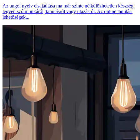
Az angol nyelv elsajátítása ma már szinte nélkülözhetetlen készség,
legyen szó munkáról, tanulásról vagy utazásról. Az online tanulási
lehetőségek...