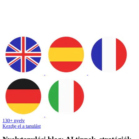
130+ nyelv
Kezdje el a tanulást