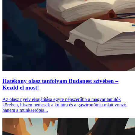
Hatékony olasz tanfolyam Budapest szívében –
Kezdd el most!
Az olasz nyelv elsajátítása egyre népszerűbb a magyar tanulók
körében, hiszen nemcsak a kultúra és a gasztronómia miatt vonzó,
hanem a munkaerőpia...