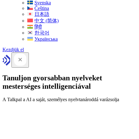
Svenska
Čeština
日本語
中文 (简体)
हिंदी
한국어
Українська
Kezdjük el
Tanuljon gyorsabban nyelveket
mesterséges intelligenciával
A Talkpal a AI a saját, személyes nyelvtanároddá varázsolja