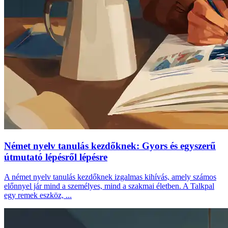
Német nyelv tanulás kezdőknek: Gyors és egyszerű
útmutató lépésről lépésre
A német nyelv tanulás kezdőknek izgalmas kihívás, amely számos
előnnyel jár mind a személyes, mind a szakmai életben. A Talkpal
egy remek eszköz, ...