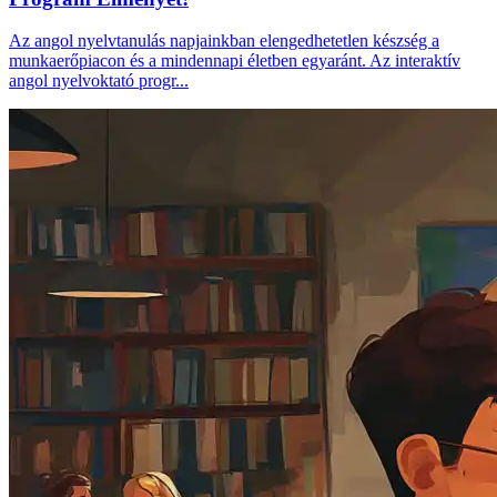
Az angol nyelvtanulás napjainkban elengedhetetlen készség a
munkaerőpiacon és a mindennapi életben egyaránt. Az interaktív
angol nyelvoktató progr...