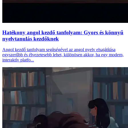
Hatékony angol kezdő tanfolyam: Gyors és könnyű
nyelvtanulás kezdőknek
Angol kezdő tanfolyam segítségével az angol nyelv elsajátítása
egyszerűbb és élvezetesebb lehet, különösen akkor, ha egy modern,
interaktív platfo...