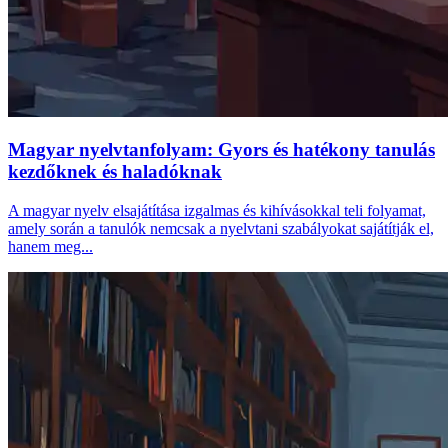
Magyar nyelvtanfolyam: Gyors és hatékony tanulás
kezdőknek és haladóknak
A magyar nyelv elsajátítása izgalmas és kihívásokkal teli folyamat,
amely során a tanulók nemcsak a nyelvtani szabályokat sajátítják el,
hanem meg...