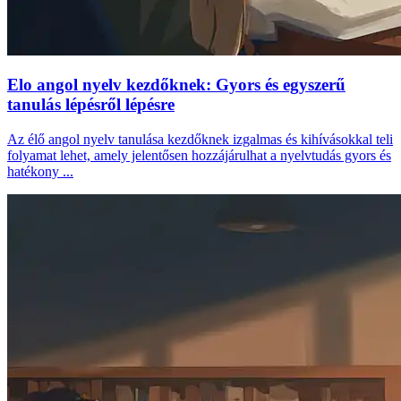
Elo angol nyelv kezdőknek: Gyors és egyszerű
tanulás lépésről lépésre
Az élő angol nyelv tanulása kezdőknek izgalmas és kihívásokkal teli
folyamat lehet, amely jelentősen hozzájárulhat a nyelvtudás gyors és
hatékony ...