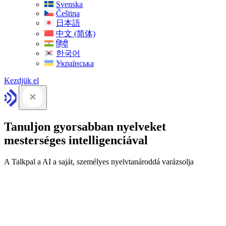
Svenska
Čeština
日本語
中文 (简体)
हिंदी
한국어
Українська
Kezdjük el
Tanuljon gyorsabban nyelveket
mesterséges intelligenciával
A Talkpal a AI a saját, személyes nyelvtanároddá varázsolja