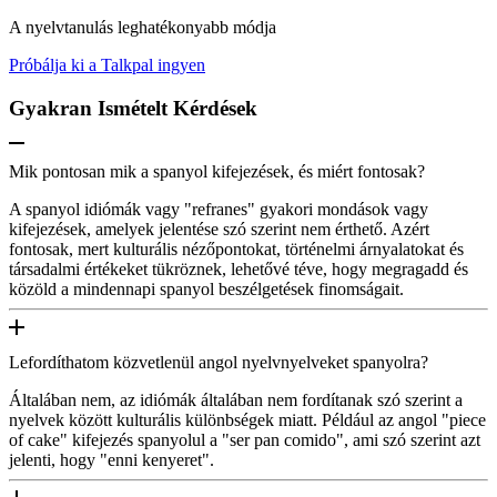
A nyelvtanulás leghatékonyabb módja
Próbálja ki a Talkpal ingyen
Gyakran Ismételt Kérdések
Mik pontosan mik a spanyol kifejezések, és miért fontosak?
A spanyol idiómák vagy "refranes" gyakori mondások vagy
kifejezések, amelyek jelentése szó szerint nem érthető. Azért
fontosak, mert kulturális nézőpontokat, történelmi árnyalatokat és
társadalmi értékeket tükröznek, lehetővé téve, hogy megragadd és
közöld a mindennapi spanyol beszélgetések finomságait.
Lefordíthatom közvetlenül angol nyelvnyelveket spanyolra?
Általában nem, az idiómák általában nem fordítanak szó szerint a
nyelvek között kulturális különbségek miatt. Például az angol "piece
of cake" kifejezés spanyolul a "ser pan comido", ami szó szerint azt
jelenti, hogy "enni kenyeret".