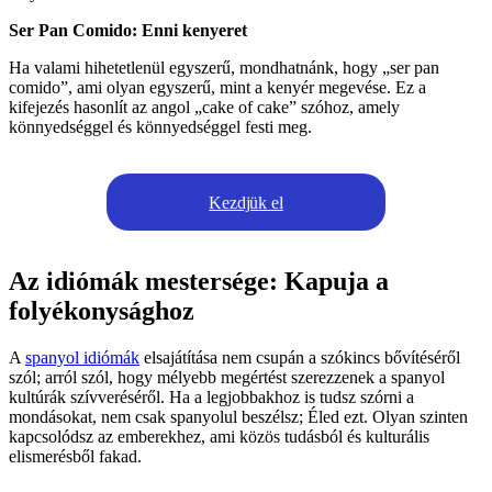
Ser Pan Comido: Enni kenyeret
Ha valami hihetetlenül egyszerű, mondhatnánk, hogy „ser pan
comido”, ami olyan egyszerű, mint a kenyér megevése. Ez a
kifejezés hasonlít az angol „cake of cake” szóhoz, amely
könnyedséggel és könnyedséggel festi meg.
Kezdjük el
Az idiómák mestersége: Kapuja a
folyékonysághoz
A
spanyol idiómák
elsajátítása nem csupán a szókincs bővítéséről
szól; arról szól, hogy mélyebb megértést szerezzenek a spanyol
kultúrák szívveréséről. Ha a legjobbakhoz is tudsz szórni a
mondásokat, nem csak spanyolul beszélsz; Éled ezt. Olyan szinten
kapcsolódsz az emberekhez, ami közös tudásból és kulturális
elismerésből fakad.