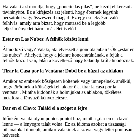
Ha valaki azt mondja, hogy „ponerte las pilas”, ne kezdj el keresni a
távirányítót. Ez a kifejezés azt jelenti, hogy ébernek legyünk,
becsatolni vagy összeszedd magad. Ez egy cselekvésre való
felhívás, amely arra biztat, hogy mutassd be a legjobb
teljesítményedet bármi más élet is eléd.
Estar en Las Nubes: A felhők között lenni
Álmodozó vagy? Valaki, aki elveszett a gondolataiban? Ők „estar en
las nubes”. Ahelyett, hogy a jelenre koncentrálnának, a fejük a
felhők között van, talán a következő nagy kalandjukról álmodoznak.
Tirar la Casa por la Ventana: Dobd be a házat az ablakon
Amikor az emberek bőségesen költenek vagy ünnepelnek, anélkül,
hogy törődnek a költségekkel, akkor ők „tirar la casa por la
ventana”. Mintha kidobnák a holmijukat az ablakon, tökéletes
metafora a fényűző kényeztetésre.
Dar en el Clavo: Találd el a szöget a fejre
Időnként valaki olyan pontos pontot hoz, mintha „dar en el clavo”
lenne — a lényegre talált volna. Ez az idióma azokat a tisztasági
pillanatokat ünnepli, amikor valakinek a szavai vagy tettei pontosan
helyesek.