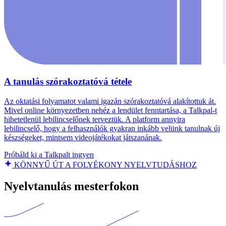
A tanulás szórakoztatóvá tétele
Az oktatási folyamatot valami igazán szórakoztatóvá alakítottuk át.
Mivel online környezetben nehéz a lendület fenntartása, a Talkpal-t
hihetetlenül lebilincselőnek terveztük. A platform annyira
lebilincselő, hogy a felhasználók gyakran inkább velünk tanulnak új
készségeket, mintsem videojátékokat játszanának.
Próbáld ki a Talkpalt ingyen
KÖNNYŰ ÚT A FOLYÉKONY NYELVTUDÁSHOZ
Nyelvtanulás mesterfokon