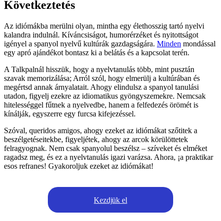
Következtetés
Az idiómákba merülni olyan, mintha egy élethosszig tartó nyelvi
kalandra indulnál. Kíváncsiságot, humorérzéket és nyitottságot
igényel a spanyol nyelvű kultúrák gazdagságára.
Minden
mondással
egy apró ajándékot bontasz ki a belátás és a kapcsolat terén.
A Talkpalnál hisszük, hogy a nyelvtanulás több, mint pusztán
szavak memorizálása; Arról szól, hogy elmerülj a kultúrában és
megértsd annak árnyalatait. Ahogy elindulsz a spanyol tanulási
utadon, figyelj ezekre az idiomatikus gyöngyszemekre. Nemcsak
hitelességgel fűtnek a nyelvedbe, hanem a felfedezés örömét is
kínálják, egyszerre egy furcsa kifejezéssel.
Szóval, queridos amigos, ahogy ezeket az idiómákat szőtitek a
beszélgetéseitekbe, figyeljétek, ahogy az arcok körülöttetek
felragyognak. Nem csak spanyolul beszélsz – szíveket és elméket
ragadsz meg, és ez a nyelvtanulás igazi varázsa. Ahora, ¡a praktikar
esos refranes! Gyakoroljuk ezeket az idiómákat!
Kezdjük el