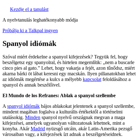
Kezdje el a tanulást
A nyelvtanulás leghatékonyabb módja
Próbálja ki a Talkpal ingyen
Spanyol idiómák
Szóval miért érdekelne a spanyol kifejezések? Tegyük fel, hogy
beszélgetsz egy spanyolral, és hirtelen megemlítik: „nem a buscarle
cinco pies al gato.” Lehet, hogy vakarja a fejét, azon tűnődsz, miért
akarna bárki öt lábat keresni egy macskán. Ilyen pillanatokban lehet
az idiómák megértése a kulcs a mélyebb
kapcsolat
feloldásához a
spanyol és annak beszélőivel.
El Mundo de los Refranes: Ablak a spanyol szellembe
A
spanyol idiómák
bájos ablakokat jelentenek a spanyol szellembe,
mindent magában foglalva a kulturális értékektől a történelmi
utalásokig.
Minden
spanyol nyelvű országnak megvan a maga
kifejezései, amelyek ugyanolyan változatosak lehetnek, mint a
konyha. Akár
Madrid
nyüzsgő utcáin, akár Latin-Amerika pezsgő
városaiban vagy, a kifejezések ízt adnak a beszélgetéseidnek.