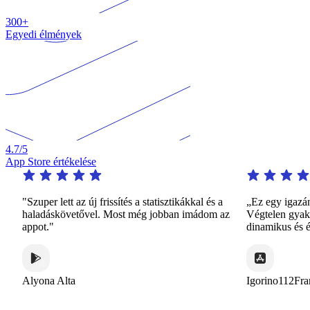
300+
Egyedi élmények
4.7
/5
App Store értékelése
"Szuper lett az új frissítés a statisztikákkal és a
„Ez egy igazán fig
haladáskövetővel. Most még jobban imádom az
Végtelen gyakorlást
appot."
dinamikus és érde
Alyona Alta
Igorino112France