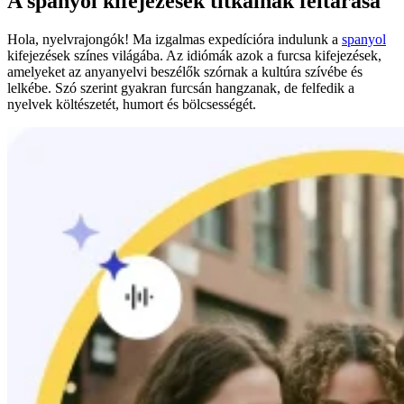
A spanyol kifejezések titkainak feltárása
Hola, nyelvrajongók! Ma izgalmas expedícióra indulunk a
spanyol
kifejezések színes világába. Az idiómák azok a furcsa kifejezések,
amelyeket az anyanyelvi beszélők szórnak a kultúra szívébe és
lelkébe. Szó szerint gyakran furcsán hangzanak, de felfedik a
nyelvek költészetét, humort és bölcsességét.