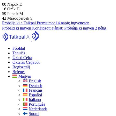
00
Napok
D
16
Órák
H
59
Percek
M
41
Másodpercek
S
Próbálja ki a Talkpal Premiumot 14 napig ingyenesen
Próbáld ki ingyen
Korlátozott ajánlat:
Próbálja ki ingyen 2 hétig
Főoldal
Tanulás
Üzleti Célra
Oktatás Céljából
Regisztrálj
Belépés
Magyar
English
Deutsch
Français
Español
Italiano
Português
Nederlands
Suomi