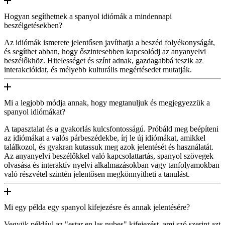
Hogyan segíthetnek a spanyol idiómák a mindennapi
beszélgetésekben?
Az idiómák ismerete jelentősen javíthatja a beszéd folyékonyságát,
és segíthet abban, hogy őszintesebben kapcsolódj az anyanyelvi
beszélőkhöz. Hitelességet és színt adnak, gazdagabbá teszik az
interakcióidat, és mélyebb kulturális megértésedet mutatják.
Mi a legjobb módja annak, hogy megtanuljuk és megjegyezzük a
spanyol idiómákat?
A tapasztalat és a gyakorlás kulcsfontosságú. Próbáld meg beépíteni
az idiómákat a valós párbeszédekbe, írj le új idiómákat, amikkel
találkozol, és gyakran kutassuk meg azok jelentését és használatát.
Az anyanyelvi beszélőkkel való kapcsolattartás, spanyol szövegek
olvasása és interaktív nyelvi alkalmazásokban vagy tanfolyamokban
való részvétel szintén jelentősen megkönnyítheti a tanulást.
Mi egy példa egy spanyol kifejezésre és annak jelentésére?
Vegyük például az "estar en las nubes" kifejezést, ami szó szerint azt