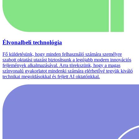
Élvonalbeli technológia
Fő küldetésünk, hogy minden felhasználó számára személyre
szabott oktatási utazást biztosítsunk a legújabb modern innovációs
fejlemények alkalmazásával. Arra törekszünk, hogy a magas
színvonalú gyakorlatot mindenki számára elérhetővé tegyük kiváló
technikai megoldásokkal és fejlett AI oktatónkkal.