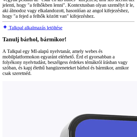
jelenti, hogy "a felhőkben lenni". Kontextusban olyan személyt ír le,
aki álmodoz vagy elkalandozott, hasonlóan az angol kifejezéshez,
hogy "a fejed a felhők között van" kifejezéshez.
Talkpal alkalmazás letöltése
Tanulj bárhol, bármikor!
A Talkpal egy MI-alapú nyelvtanár, amely webes és
mobilplatformokon egyaránt elérhető. Érd el gyorsabban a
folyékony nyelvtudást, beszélgess érdekes témákról írásban vagy
szóban, és kapj élethű hangüzeneteket bárhol és bármikor, amikor
csak szeretnéd.