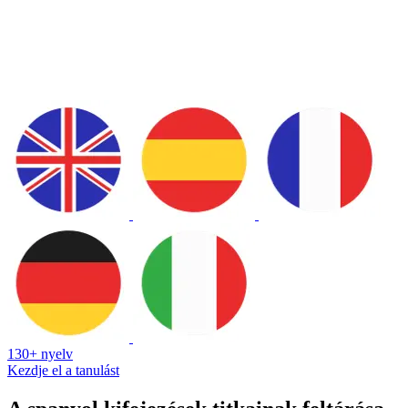
130+ nyelv
Kezdje el a tanulást