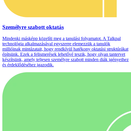
Személyre szabott oktatás
Mindenki másképp közelíti meg a tanulási folyamatot. A Talkpal
technológia alkalmazásával egyszerre elemezzük a tanulók
millióinak mintázatait, hogy rendkívül hatékony oktatási struktúrákat
építsünk. Ezek a felismerések lehetővé teszik, hogy olyan tantervet
készítsünk, amely teljesen személyre szabott minden diák igényeihez
és érdeklődéséhez igazodik.