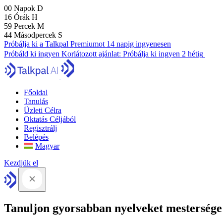
00
Napok
D
16
Órák
H
59
Percek
M
43
Másodpercek
S
Próbálja ki a Talkpal Premiumot 14 napig ingyenesen
Próbáld ki ingyen
Korlátozott ajánlat:
Próbálja ki ingyen 2 hétig
Főoldal
Tanulás
Üzleti Célra
Oktatás Céljából
Regisztrálj
Belépés
Magyar
Kezdjük el
Tanuljon gyorsabban nyelveket mesterséges