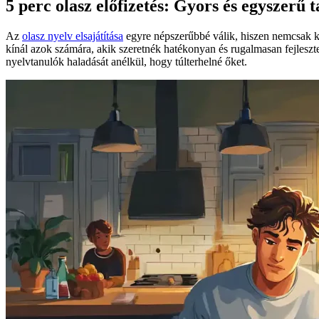
5 perc olasz előfizetés: Gyors és egyszerű t
Az
olasz nyelv elsajátítása
egyre népszerűbbé válik, hiszen nemcsak ku
kínál azok számára, akik szeretnék hatékonyan és rugalmasan fejleszt
nyelvtanulók haladását anélkül, hogy túlterhelné őket.