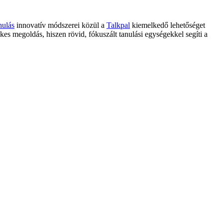
nulás
innovatív módszerei közül a
Talkpal
kiemelkedő lehetőséget
es megoldás, hiszen rövid, fókuszált tanulási egységekkel segíti a