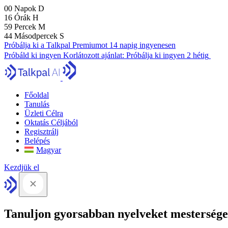
00
Napok
D
16
Órák
H
59
Percek
M
43
Másodpercek
S
Próbálja ki a Talkpal Premiumot 14 napig ingyenesen
Próbáld ki ingyen
Korlátozott ajánlat:
Próbálja ki ingyen 2 hétig
Főoldal
Tanulás
Üzleti Célra
Oktatás Céljából
Regisztrálj
Belépés
Magyar
Kezdjük el
Tanuljon gyorsabban nyelveket mesterséges