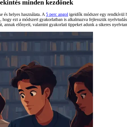
ttekintés minden kezdőnek
e és helyes használata. A
5 perc angol
igeidők módszer egy rendkívül h
a, hogy ezt a módszert gyakorlatban is alkalmazva fejlesszük nyelvtudásu
t, annak előnyeit, valamint gyakorlati tippeket adunk a sikeres nyelvta