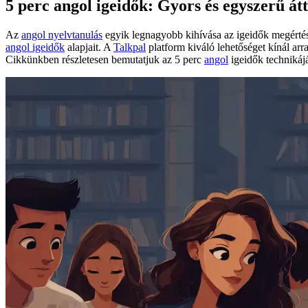
5 perc angol igeidők: Gyors és egyszerű á
Az
angol nyelvtanulás
egyik legnagyobb kihívása az igeidők megértés
angol igeidők
alapjait. A
Talkpal
platform kiváló lehetőséget kínál arr
Cikkünkben részletesen bemutatjuk az 5 perc
angol
igeidők technikájá