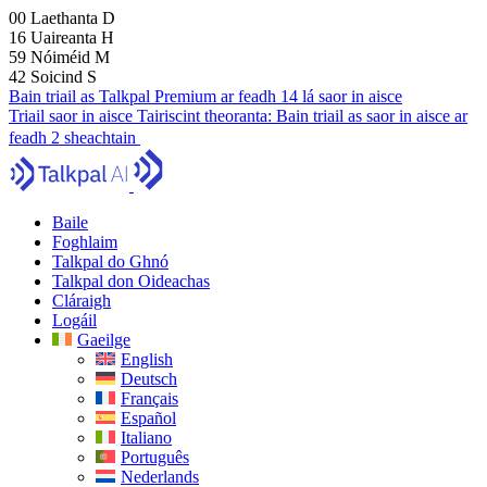
00
Laethanta
D
16
Uaireanta
H
59
Nóiméid
M
41
Soicind
S
Bain triail as Talkpal Premium ar feadh 14 lá saor in aisce
Triail saor in aisce
Tairiscint theoranta:
Bain triail as saor in aisce ar
feadh 2 sheachtain
Baile
Foghlaim
Talkpal do Ghnó
Talkpal don Oideachas
Cláraigh
Logáil
Gaeilge
English
Deutsch
Français
Español
Italiano
Português
Nederlands