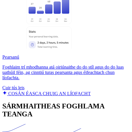
Pearsanú
Foghlaim trí mhodhanna atá oiriúnaithe do do stíl agus do do luas
uathúil féin, ag cinntiú turas pearsanta agus éifeachtach chun
líofachta.
Cuir tús leis
COSÁN ÉASCA CHUIG AN LÍOFACHT
SÁRMHAITHEAS FOGHLAMA
TEANGA