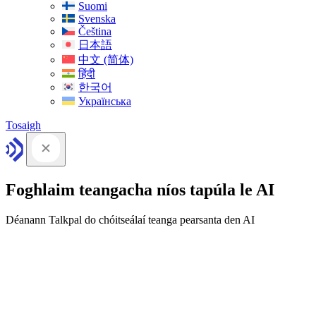
Suomi
Svenska
Čeština
日本語
中文 (简体)
हिंदी
한국어
Українська
Tosaigh
Foghlaim teangacha níos tapúla le AI
Déanann Talkpal do chóitseálaí teanga pearsanta den AI