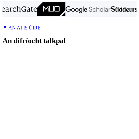
AN AI IS ÚIRE
An difríocht talkpal