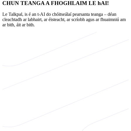
CHUN TEANGA A FHOGHLAIM LE hAI!
Le Talkpal, is é an t-AI do chóitseálaí pearsanta teanga – déan
cleachtadh ar labhairt, ar éisteacht, ar scríobh agus ar fhuaimniú am
ar bith, áit ar bith.