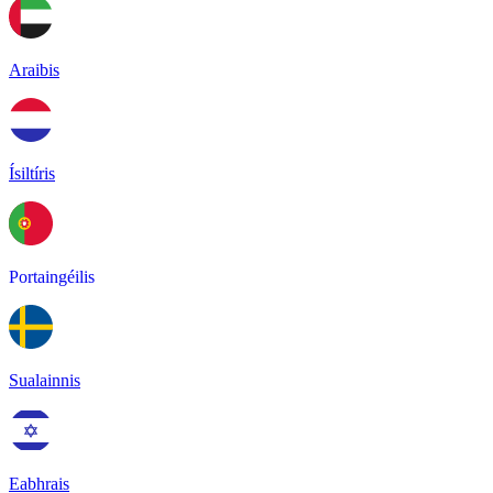
Araibis
Ísiltíris
Portaingéilis
Sualainnis
Eabhrais