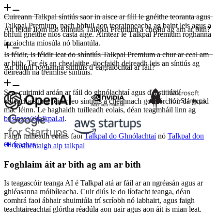
Cuireann Talkpal síntiús saor in aisce ar fáil le gnéithe teoranta agus
Talkpal Premium, nach bhfuil aon teorainneacha ag baint leis agus a
An féidir liom mo shíntiús Talkpal Premium a chealú ag am ar bith?
bhfuil gnéithe níos casta aige. Áirítear le Talkpal Premium roghanna
íocaíochta míosúla nó bliantúla.
Is féidir, is féidir leat do shíntiús Talkpal Premium a chur ar ceal am
ar bith. Tar éis an chealaithe, tiocfaidh deireadh leis an síntiús ag
An bhfuil roghanna síntiúis d’eagraíochtaí ar fáil?
deireadh na tréimhse síntiúis.
Sea, cuirimid ardán ar fáil do ghnólachtaí agus d'institiúidí
oideachais inar féidir leo síntiúis a cheannach go mórchóir dá gcuid
mac léinn. Le haghaidh tuilleadh eolais, déan teagmháil linn ag
business@talkpal.ai
.
Faigh tuilleadh eolais faoi
Talkpal do Ghnólachtaí
nó
Talkpal don
Oideachas
.
Íosluchtaigh aip talkpal
Foghlaim áit ar bith ag am ar bith
Is teagascóir teanga AI é Talkpal atá ar fáil ar an ngréasán agus ar
ghléasanna móibíleacha. Cuir dlús le do líofacht teanga, déan
comhrá faoi ábhair shuimiúla trí scríobh nó labhairt, agus faigh
teachtaireachtaí glórtha réadúla aon uair agus aon áit is mian leat.