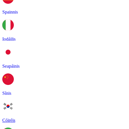
Spainnis
Iodáilis
Seapáinis
Sínis
Cóiréis