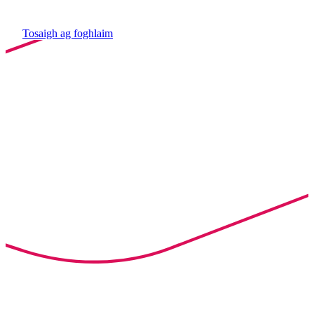
Tosaigh ag foghlaim