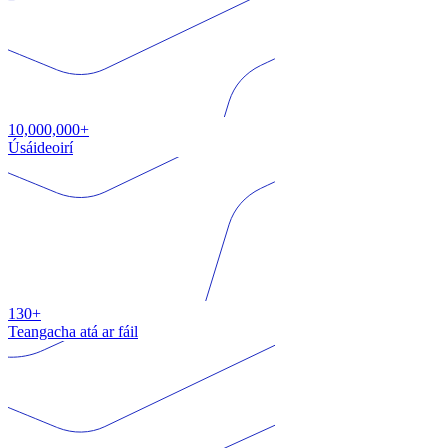
10,000,000+
Úsáideoirí
130+
Teangacha atá ar fáil