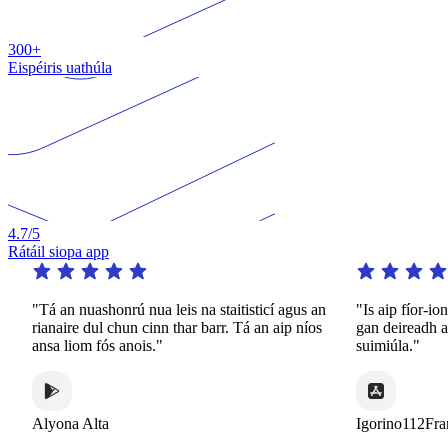
300+
Eispéiris uathúla
4.7
/5
Rátáil siopa app
eis na staitisticí agus an
"Is aip fíor-iontach é seo. Cuireann sé cle
thar barr. Tá an aip níos
gan deireadh ar fáil ar bhealaí dinimiciúla
suimiúla."
Igorino112France