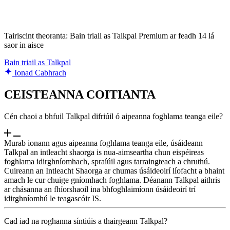
Tairiscint theoranta: Bain triail as Talkpal Premium ar feadh 14 lá
saor in aisce
Bain triail as Talkpal
Ionad Cabhrach
CEISTEANNA COITIANTA
Cén chaoi a bhfuil Talkpal difriúil ó aipeanna foghlama teanga eile?
Murab ionann agus aipeanna foghlama teanga eile, úsáideann
Talkpal an intleacht shaorga is nua-aimseartha chun eispéireas
foghlama idirghníomhach, spraíúil agus tarraingteach a chruthú.
Cuireann an Intleacht Shaorga ar chumas úsáideoirí líofacht a bhaint
amach le cur chuige gníomhach foghlama. Déanann Talkpal aithris
ar chásanna an fhíorshaoil ina bhfoghlaimíonn úsáideoirí trí
idirghníomhú le teagascóir IS.
Cad iad na roghanna síntiúis a thairgeann Talkpal?