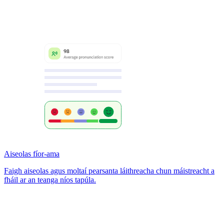
Aiseolas fíor-ama
Faigh aiseolas agus moltaí pearsanta láithreacha chun máistreacht a
fháil ar an teanga níos tapúla.