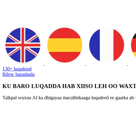
130+ luqadood
Bilow barashada
KU BARO LUQADDA HAB XIISO LEH OO WAXT
Talkpal wuxuu AI ka dhigayaa macallinkaaga luqadeed ee gaarka ah – 