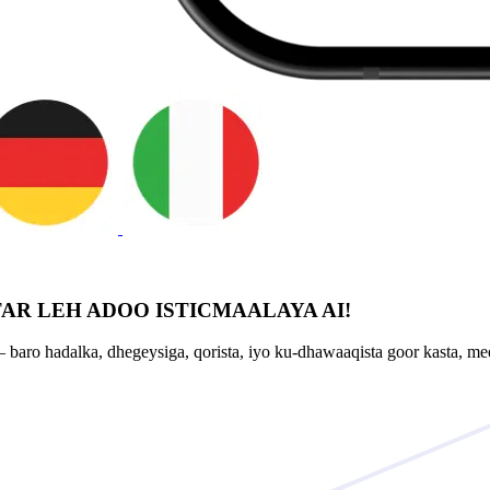
AR LEH ADOO ISTICMAALAYA AI!
baro hadalka, dhegeysiga, qorista, iyo ku-dhawaaqista goor kasta, mee