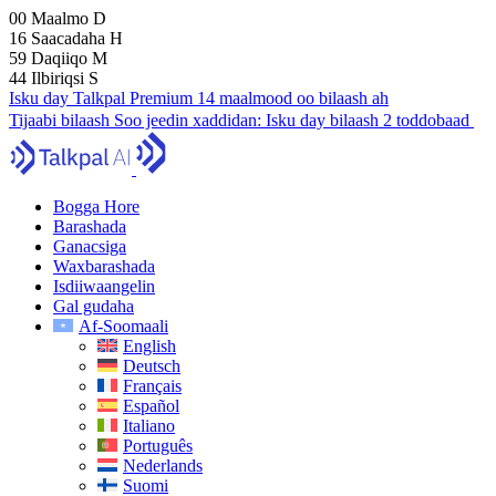
00
Maalmo
D
16
Saacadaha
H
59
Daqiiqo
M
43
Ilbiriqsi
S
Isku day Talkpal Premium 14 maalmood oo bilaash ah
Tijaabi bilaash
Soo jeedin xaddidan:
Isku day bilaash 2 toddobaad
Bogga Hore
Barashada
Ganacsiga
Waxbarashada
Isdiiwaangelin
Gal gudaha
Af-Soomaali
English
Deutsch
Français
Español
Italiano
Português
Nederlands
Suomi