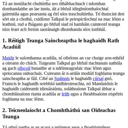
Tá an inniúlacht chultúrtha seo ríthábhachtach i ndomhan
domhandaithe an lae inniu, áit a bhfuil idirghníomhaíochtaí
gairmiúla agus pearsanta ag éirí níos traschultúrtha. Trí thuiscint den
sórt sin a chothú, cuidíonn Talkpal le peirspictíochtaí na mac léinn a
leathnú, rud a fhágann go bhfuil siad ní hamháin cainteoirí teanga
níos fearr ach freisin saoránaigh dhomhanda níos ionbháí.
1. Réitigh Teanga Saincheaptha le haghaidh Rath
Acadúil
Maidir
le suíomhanna acadúla, ní oibríonn an cur chuige aon-mhéid
a oireann do chách. Tuigeann Talkpal go bhfuil riachtanais uathúla
ag gach
ollscoil
bunaithe ar a ndéimeagrafaic mac léinn agus
spriocanna oideachais. Cuireann ár n-ardán modúil foghlama teanga
saincheaptha ar fáil. Cibé an
Spáinnis
le haghaidh
cúrsaí
gnó,
Fraincis le haghaidh seirbhísí taidhleoireachta, nó Mandairínis le
haghaidh caidreamh idirnáisiúnta, soláthraíonn Talkpal ábhar a
chomhlánaíonn rianta acadúla ar
leith
agus a fheabhsaíonn eispéiris
foghlama na mac léinn.
2. Teicneolaíocht a Chomhtháthú san Oideachas
Teanga
Tá athrú tagtha ar an gcaoi a múintear agus a fhoghlaimítear