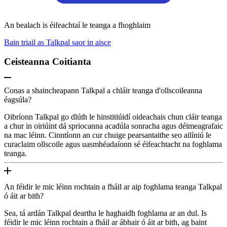
An bealach is éifeachtaí le teanga a fhoghlaim
Bain triail as Talkpal saor in aisce
Ceisteanna Coitianta
Conas a shaincheapann Talkpal a chláir teanga d'ollscoileanna
éagsúla?
Oibríonn Talkpal go dlúth le hinstitiúidí oideachais chun cláir teanga
a chur in oiriúint dá spriocanna acadúla sonracha agus déimeagrafaic
na mac léinn. Cinntíonn an cur chuige pearsantaithe seo ailíniú le
curaclaim ollscoile agus uasmhéadaíonn sé éifeachtacht na foghlama
teanga.
An féidir le mic léinn rochtain a fháil ar aip foghlama teanga Talkpal
ó áit ar bith?
Sea, tá ardán Talkpal deartha le haghaidh foghlama ar an dul. Is
féidir le mic léinn rochtain a fháil ar ábhair ó áit ar bith, ag baint