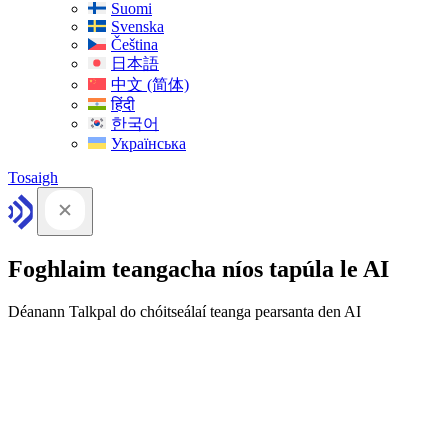
Suomi
Svenska
Čeština
日本語
中文 (简体)
हिंदी
한국어
Українська
Tosaigh
Foghlaim teangacha níos tapúla le AI
Déanann Talkpal do chóitseálaí teanga pearsanta den AI