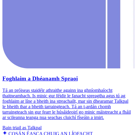
Foghlaim a Dhéanamh Spraoi
Tá an próiseas staidéir athraithe againn ina ghníomhaíocht
thaitneamhach. Is minic gur féidir le fanacht spreagtha agus tú ag
foghlaim ar líne a bheith ina streachailt, mar sin dhearamar Talkpal
le bheith thar a bheith tarraingteach. Tá an t-ardán chomh
tarraingteach sin gur fearr le húsáideoirí go minic máistreacht a fháil
ar scileanna teanga nua seachas cluichí físeáin a imirt.
Bain triail as Talkpal
COSÁN ÉASCA CHUIG AN LÍOFACHT