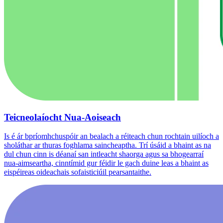
Teicneolaíocht Nua-Aoiseach
Is é ár bpríomhchuspóir an bealach a réiteach chun rochtain uilíoch a
sholáthar ar thuras foghlama saincheaptha. Trí úsáid a bhaint as na
dul chun cinn is déanaí san intleacht shaorga agus sa bhogearraí
nua-aimseartha, cinntímid gur féidir le gach duine leas a bhaint as
eispéireas oideachais sofaisticiúil pearsantaithe.