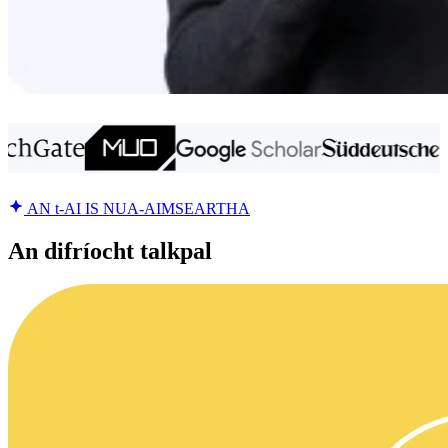
AN t-AI IS NUA-AIMSEARTHA
An difríocht talkpal