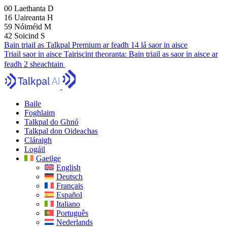
00
Laethanta
D
16
Uaireanta
H
59
Nóiméid
M
41
Soicind
S
Bain triail as Talkpal Premium ar feadh 14 lá saor in aisce
Triail saor in aisce
Tairiscint theoranta:
Bain triail as saor in aisce ar
feadh 2 sheachtain
Baile
Foghlaim
Talkpal do Ghnó
Talkpal don Oideachas
Cláraigh
Logáil
Gaeilge
English
Deutsch
Français
Español
Italiano
Português
Nederlands