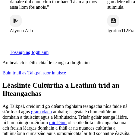
rianaire dul chun cinn thar barr. Tá an aip níos
gan deireadh ar
ansa liom fós anois."
suimiúla."
Alyona Alta
Igorino112Fra
Tosaigh ag foghlaim
An bealach is éifeachtaí le teanga a fhoghlaim
Bain triail as Talkpal saor in aisce
Léaslínte Cultúrtha a Leathnú tríd an
Ilteangachas
Ag Talkpal, creidimid go dtéann foghlaim teangacha níos faide ná
stór focal agus
gramadach
amháin; is geata é chun cultúir an
domhain a thuiscint agus a léirthuiscint. Trínár gcláir teanga láidre,
ní hamháin go n-éiríonn
mic léinn
ollscoile líofa i dteangacha nua
ach freisin léargas domhain a fháil ar na nuances cultúrtha a
mhúnlaíonn cumarsáid agus iompraíochtaí ar fud sochaithe éagsúla.