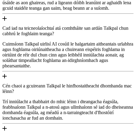
úsáide as aon ghaireas, rud a ligeann dóibh leanúint ar aghaidh lena
gcuid staidéir teanga gan uaim, beag beann ar a suíomh.
Cad iad na teicneolaíochtaí atá comhtháite san ardán Talkpal chun
cabhrú le foghlaim teanga?
Cuimsíonn Talkpal uirlisí AI cosúil le halgartaim aitheantais urlabhra
agus foghlama oiriúnaitheacha a chuireann eispéiris foghlama in
oiriúint de réir dul chun cinn agus leibhéil inniúlachta aonair, ag
soláthar timpeallacht foghlama an-idirghníomhach agus
phearsantaithe.
Cén chaoi a gcuireann Talkpal le hinfhostaitheacht dhomhanda mac
léinn?
Trí inniúlacht a thabhairt do mhic léinn i dteangacha éagsúla,
feabhsaíonn Talkpal a n-atosú agus ullmhaíonn sé iad do dheiseanna
domhanda éagsúla, ag méadú a n-tarraingteacht d'fhostóirí
ionchasacha ar fud an domhain.