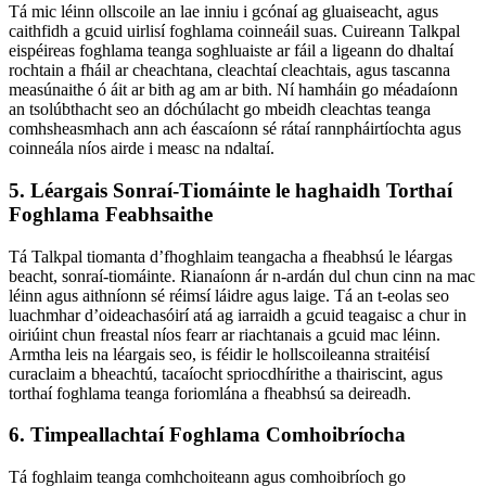
Tá mic léinn ollscoile an lae inniu i gcónaí ag gluaiseacht, agus
caithfidh a gcuid uirlisí foghlama coinneáil suas. Cuireann Talkpal
eispéireas foghlama teanga soghluaiste ar fáil a ligeann do dhaltaí
rochtain a fháil ar cheachtana, cleachtaí cleachtais, agus tascanna
measúnaithe ó áit ar bith ag am ar bith. Ní hamháin go méadaíonn
an tsolúbthacht seo an dóchúlacht go mbeidh cleachtas teanga
comhsheasmhach ann ach éascaíonn sé rátaí rannpháirtíochta agus
coinneála níos airde i measc na ndaltaí.
5. Léargais Sonraí-Tiomáinte le haghaidh Torthaí
Foghlama Feabhsaithe
Tá Talkpal tiomanta d’fhoghlaim teangacha a fheabhsú le léargas
beacht, sonraí-tiomáinte. Rianaíonn ár n-ardán dul chun cinn na mac
léinn agus aithníonn sé réimsí láidre agus laige. Tá an t-eolas seo
luachmhar d’oideachasóirí atá ag iarraidh a gcuid teagaisc a chur in
oiriúint chun freastal níos fearr ar riachtanais a gcuid mac léinn.
Armtha leis na léargais seo, is féidir le hollscoileanna straitéisí
curaclaim a bheachtú, tacaíocht spriocdhírithe a thairiscint, agus
torthaí foghlama teanga foriomlána a fheabhsú sa deireadh.
6. Timpeallachtaí Foghlama Comhoibríocha
Tá foghlaim teanga comhchoiteann agus comhoibríoch go