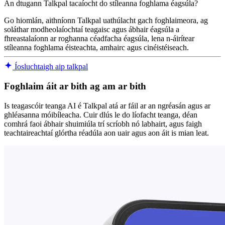
An dtugann Talkpal tacaíocht do stíleanna foghlama éagsúla?
Go hiomlán, aithníonn Talkpal uathúlacht gach foghlaimeora, ag
soláthar modheolaíochtaí teagaisc agus ábhair éagsúla a
fhreastalaíonn ar roghanna céadfacha éagsúla, lena n-áirítear
stíleanna foghlama éisteachta, amhairc agus cinéistéiseach.
Íosluchtaigh aip talkpal
Foghlaim áit ar bith ag am ar bith
Is teagascóir teanga AI é Talkpal atá ar fáil ar an ngréasán agus ar
ghléasanna móibíleacha. Cuir dlús le do líofacht teanga, déan
comhrá faoi ábhair shuimiúla trí scríobh nó labhairt, agus faigh
teachtaireachtaí glórtha réadúla aon uair agus aon áit is mian leat.