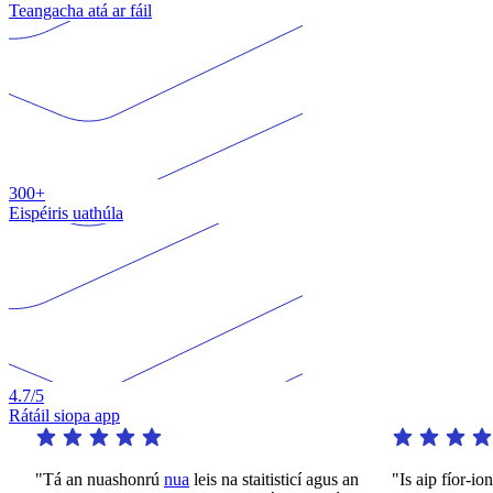
Teangacha atá ar fáil
300+
Eispéiris uathúla
4.7
/5
Rátáil siopa app
"Tá an nuashonrú
nua
leis na staitisticí agus an
"Is aip fíor-io