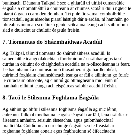
bunúsach. Déanann Talkpal é seo a ghiaráil trí uirlisí cumarsáide
éagsúla a chomhtháthú a chuireann ar chumas scoláirí dul i ngleic le
piaraí ó gach cearn den domhan. Trí phlé fíor-ama, comhoibrithe
tionscadail, agus aiseolas piaraí laistigh dár n-ardán, ní hamháin go
bhfeabhsaíonn an scoláire a gcuid scileanna teanga ach saibhríonn
siad a dtuiscint ar chultúir éagsúla freisin.
7. Tiomantas do Shármhaitheas Acadúil
Ag Talkpal, táimid tiomanta do shármhaitheas acadúil. Is
saineolaithe teangeolaíochta a fhorbraíonn ár n-ábhar agus tá sé
curtha in oiriúint do chaighdeáin acadúla na n-ollscoileanna is fearr.
Le hacmhainní a chuimsíonn ó thosaitheoirí go hardleibhéal,
cuirimid foghlaim chuimsitheach teanga ar fáil a ailíníonn go foirfe
le curaclaim ollscoile, ag cinntiú go bhfaigheann mic léinn ní
hamháin oiliúint teanga ach eispéireas saibhir acadúil freisin.
8. Tacú le Stíleanna Foghlama Éagsúla
Ag aithint go bhfuil stíleanna foghlama éagsúla ag mic léinn,
cuireann Talkpal modhanna teagaisc éagsúla ar fáil, lena n-áirítear
áiseanna amhairc, seisiúin éisteachta, agus gníomhaíochtaí
praiticiúla. Cuidíonn an cur chuige éagsúil seo le freastal ar
roghanna foghlama aonair agus feabhsaíonn sé éifeachtacht