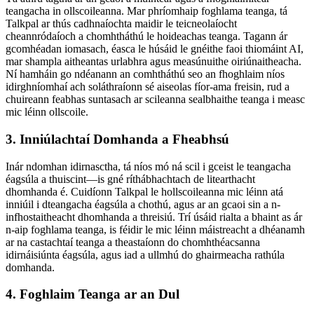
teangacha in ollscoileanna. Mar phríomhaip foghlama teanga, tá
Talkpal ar thús cadhnaíochta maidir le teicneolaíocht
cheannródaíoch a chomhtháthú le hoideachas teanga. Tagann ár
gcomhéadan iomasach, éasca le húsáid le gnéithe faoi thiomáint AI,
mar shampla aitheantas urlabhra agus measúnuithe oiriúnaitheacha.
Ní hamháin go ndéanann an comhtháthú seo an fhoghlaim níos
idirghníomhaí ach soláthraíonn sé aiseolas fíor-ama freisin, rud a
chuireann feabhas suntasach ar scileanna sealbhaithe teanga i measc
mic léinn ollscoile.
3. Inniúlachtaí Domhanda a Fheabhsú
Inár ndomhan idirnasctha, tá níos mó ná scil i gceist le teangacha
éagsúla a thuiscint—is gné ríthábhachtach de litearthacht
dhomhanda é. Cuidíonn Talkpal le hollscoileanna mic léinn atá
inniúil i dteangacha éagsúla a chothú, agus ar an gcaoi sin a n-
infhostaitheacht dhomhanda a threisiú. Trí úsáid rialta a bhaint as ár
n-aip foghlama teanga, is féidir le mic léinn máistreacht a dhéanamh
ar na castachtaí teanga a theastaíonn do chomhthéacsanna
idirnáisiúnta éagsúla, agus iad a ullmhú do ghairmeacha rathúla
domhanda.
4. Foghlaim Teanga ar an Dul