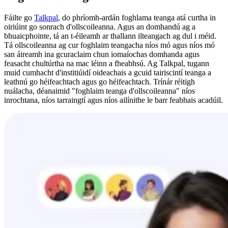
Fáilte go
Talkpal
, do phríomh-ardán foghlama teanga atá curtha in
oiriúint go sonrach d'ollscoileanna. Agus an domhandú ag a
bhuaicphointe, tá an t-éileamh ar thallann ilteangach ag dul i méid.
Tá ollscoileanna ag cur foghlaim teangacha níos mó agus níos mó
san áireamh ina gcuraclaim chun iomaíochas domhanda agus
feasacht chultúrtha na mac léinn a fheabhsú. Ag Talkpal, tugann
muid cumhacht d'institiúidí oideachais a gcuid tairiscintí teanga a
leathnú go héifeachtach agus go héifeachtach. Trínár réitigh
nuálacha, déanaimid "foghlaim teanga d'ollscoileanna" níos
inrochtana, níos tarraingtí agus níos ailínithe le barr feabhais acadúil.