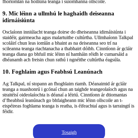
fhoriomlán na hoiliúna teanga i suíomhanna ollscoile.
9. Mic léinn a ullmhú le haghaidh deiseanna
idirnáisiúnta
Osclaíonn inniúlacht teanga doirse do dheiseanna idirnáisiúnta i
staidéir, gairmeacha agus malartuithe cultúrtha. Ullmhaíonn Talkpal
scoláirí chun leas iomlán a bhaint as na deiseanna seo trí na
scileanna teanga riachtanacha a thabhairt dóibh. Cinntíonn ár gcláir
teanga diana go bhfuil mic léinn ní hamháin réidh le cumarsáid a
dhéanamh ach freisin chun rathú i ngnéithe cultúrtha éagsúla.
10. Foghlaim agus Feabhsú Leanúnach
Ag Talkpal, ní stopann an fhoghlaim riamh. Déanaimid ár gcláir
teanga a nuashonrú i gcónaí chun an taighde teangeolaíoch agus na
straitéisí oideolaíochta is déanaí a léiriú. Cinntíonn ár dtiomantas
d’fheabhsú leanúnach go bhfaigheann mic léinn ollscoile an t-
eispéireas foghlama teanga is reatha, is éifeachtaí agus is tarraingtí is
féidir.
Tosaigh