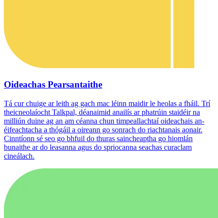
Oideachas Pearsantaithe
Tá cur chuige ar leith ag gach mac léinn maidir le heolas a fháil. Trí
theicneolaíocht Talkpal, déanaimid anailís ar phatrúin staidéir na
milliún duine ag an am céanna chun timpeallachtaí oideachais an-
éifeachtacha a thógáil a oireann go sonrach do riachtanais aonair.
Cinntíonn sé seo go bhfuil do thuras saincheaptha go hiomlán
bunaithe ar do leasanna agus do spriocanna seachas curaclam
cineálach.