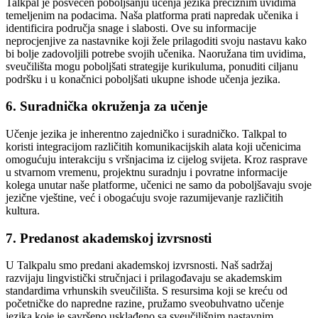
Talkpal je posvećen poboljšanju učenja jezika preciznim uvidima
temeljenim na podacima. Naša platforma prati napredak učenika i
identificira područja snage i slabosti. Ove su informacije
neprocjenjive za nastavnike koji žele prilagoditi svoju nastavu kako
bi bolje zadovoljili potrebe svojih učenika. Naoružana tim uvidima,
sveučilišta mogu poboljšati strategije kurikuluma, ponuditi ciljanu
podršku i u konačnici poboljšati ukupne ishode učenja jezika.
6. Suradnička okruženja za učenje
Učenje jezika je inherentno zajedničko i suradničko. Talkpal to
koristi integracijom različitih komunikacijskih alata koji učenicima
omogućuju interakciju s vršnjacima iz cijelog svijeta. Kroz rasprave
u stvarnom vremenu, projektnu suradnju i povratne informacije
kolega unutar naše platforme, učenici ne samo da poboljšavaju svoje
jezične vještine, već i obogaćuju svoje razumijevanje različitih
kultura.
7. Predanost akademskoj izvrsnosti
U Talkpalu smo predani akademskoj izvrsnosti. Naš sadržaj
razvijaju lingvistički stručnjaci i prilagođavaju se akademskim
standardima vrhunskih sveučilišta. S resursima koji se kreću od
početničke do napredne razine, pružamo sveobuhvatno učenje
jezika koje je savršeno usklađeno sa sveučilišnim nastavnim