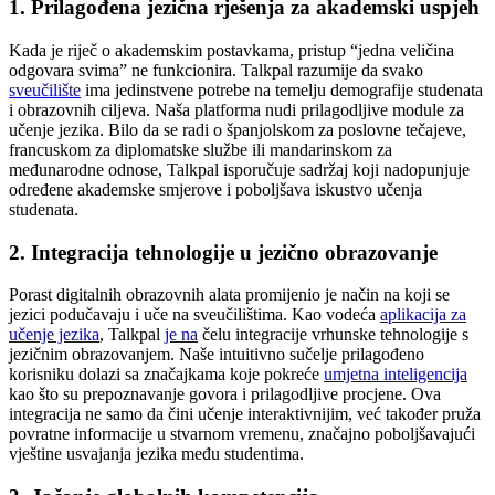
1. Prilagođena jezična rješenja za akademski uspjeh
Kada je riječ o akademskim postavkama, pristup “jedna veličina
odgovara svima” ne funkcionira. Talkpal razumije da svako
sveučilište
ima jedinstvene potrebe na temelju demografije studenata
i obrazovnih ciljeva. Naša platforma nudi prilagodljive module za
učenje jezika. Bilo da se radi o španjolskom za poslovne tečajeve,
francuskom za diplomatske službe ili mandarinskom za
međunarodne odnose, Talkpal isporučuje sadržaj koji nadopunjuje
određene akademske smjerove i poboljšava iskustvo učenja
studenata.
2. Integracija tehnologije u jezično obrazovanje
Porast digitalnih obrazovnih alata promijenio je način na koji se
jezici podučavaju i uče na sveučilištima. Kao vodeća
aplikacija za
učenje jezika
, Talkpal
je na
čelu integracije vrhunske tehnologije s
jezičnim obrazovanjem. Naše intuitivno sučelje prilagođeno
korisniku dolazi sa značajkama koje pokreće
umjetna inteligencija
kao što su prepoznavanje govora i prilagodljive procjene. Ova
integracija ne samo da čini učenje interaktivnijim, već također pruža
povratne informacije u stvarnom vremenu, značajno poboljšavajući
vještine usvajanja jezika među studentima.