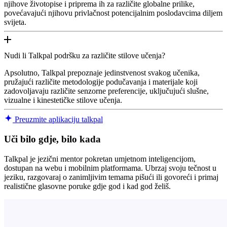
njihove životopise i priprema ih za različite globalne prilike,
povećavajući njihovu privlačnost potencijalnim poslodavcima diljem
svijeta.
Nudi li Talkpal podršku za različite stilove učenja?
Apsolutno, Talkpal prepoznaje jedinstvenost svakog učenika,
pružajući različite metodologije podučavanja i materijale koji
zadovoljavaju različite senzorne preferencije, uključujući slušne,
vizualne i kinestetičke stilove učenja.
Preuzmite aplikaciju talkpal
Uči bilo gdje, bilo kada
Talkpal je jezični mentor pokretan umjetnom inteligencijom,
dostupan na webu i mobilnim platformama. Ubrzaj svoju tečnost u
jeziku, razgovaraj o zanimljivim temama pišući ili govoreći i primaj
realistične glasovne poruke gdje god i kad god želiš.