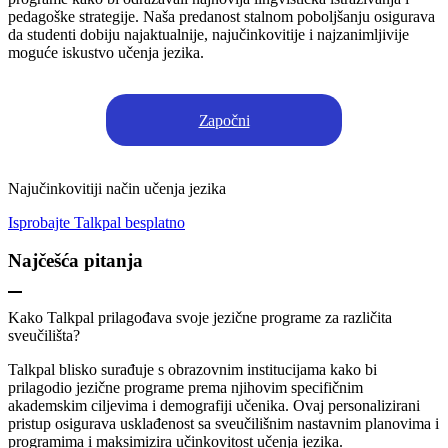
pedagoške strategije. Naša predanost stalnom poboljšanju osigurava
da studenti dobiju najaktualnije, najučinkovitije i najzanimljivije
moguće iskustvo učenja jezika.
Započni
Najučinkovitiji način učenja jezika
Isprobajte Talkpal besplatno
Najčešća pitanja
Kako Talkpal prilagođava svoje jezične programe za različita
sveučilišta?
Talkpal blisko surađuje s obrazovnim institucijama kako bi
prilagodio jezične programe prema njihovim specifičnim
akademskim ciljevima i demografiji učenika. Ovaj personalizirani
pristup osigurava usklađenost sa sveučilišnim nastavnim planovima i
programima i maksimizira učinkovitost učenja jezika.