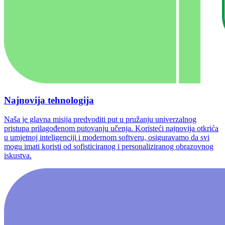
Najnovija tehnologija
Naša je glavna misija predvoditi put u pružanju univerzalnog
pristupa prilagođenom putovanju učenja. Koristeći najnovija otkrića
u umjetnoj inteligenciji i modernom softveru, osiguravamo da svi
mogu imati koristi od sofisticiranog i personaliziranog obrazovnog
iskustva.