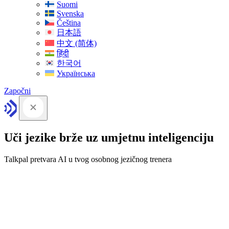
Suomi
Svenska
Čeština
日本語
中文 (简体)
हिंदी
한국어
Українська
Započni
Uči jezike brže uz umjetnu inteligenciju
Talkpal pretvara AI u tvog osobnog jezičnog trenera