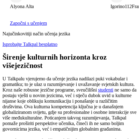
Alyona Alta
Igorino112Fra
Započni s učenjem
Najučinkovitiji način učenja jezika
Isprobajte Talkpal besplatno
Širenje kulturnih horizonta kroz
višejezičnost
U Talkpalu vjerujemo da učenje jezika nadilazi puki vokabular i
gramatiku; to je ulaz u razumijevanje i uvažavanje svjetskih kultura.
Kroz naše robusne jezične programe, sveučilišni
studenti
ne samo da
postaju vješti u novim jezicima, već i stječu dubok uvid u kulturne
nijanse koje oblikuju komunikaciju i ponašanje u različitim
društvima. Ova kulturna kompetencija ključna je u današnjem
globaliziranom svijetu, gdje su profesionalne i osobne interakcije sve
više međukulturalne. Poticanjem takvog razumijevanja, Talkpal
pomaže proširiti perspektive učenika, čineći ih ne samo boljim
govornicima jezika, već i empatičnijim globalnim građanima.