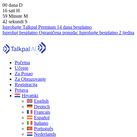
00
dana
D
16
sati
H
59
Minute
M
41
sekundi
S
Isprobajte Talkpal Premium 14 dana besplatno
Isprobaj besplatno
Ograničena ponuda:
Isprobajte besplatno 2 tjedna
Početna
Učenje
Za Posao
Za Obrazovanje
Registracija
Prijava
Hrvatski
English
Deutsch
Français
Español
Italiano
Português
Nederlands