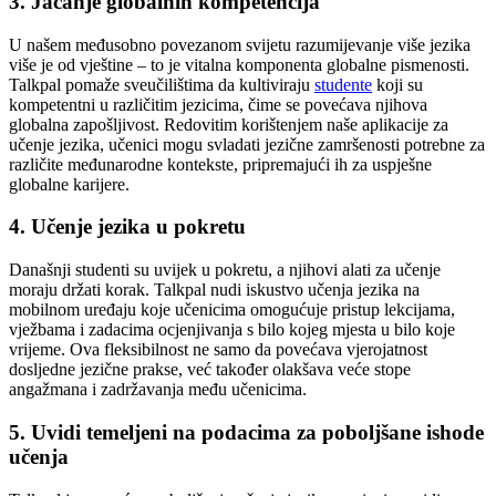
3. Jačanje globalnih kompetencija
U našem međusobno povezanom svijetu razumijevanje više jezika
više je od vještine – to je vitalna komponenta globalne pismenosti.
Talkpal pomaže sveučilištima da kultiviraju
studente
koji su
kompetentni u različitim jezicima, čime se povećava njihova
globalna zapošljivost. Redovitim korištenjem naše aplikacije za
učenje jezika, učenici mogu svladati jezične zamršenosti potrebne za
različite međunarodne kontekste, pripremajući ih za uspješne
globalne karijere.
4. Učenje jezika u pokretu
Današnji studenti su uvijek u pokretu, a njihovi alati za učenje
moraju držati korak. Talkpal nudi iskustvo učenja jezika na
mobilnom uređaju koje učenicima omogućuje pristup lekcijama,
vježbama i zadacima ocjenjivanja s bilo kojeg mjesta u bilo koje
vrijeme. Ova fleksibilnost ne samo da povećava vjerojatnost
dosljedne jezične prakse, već također olakšava veće stope
angažmana i zadržavanja među učenicima.
5. Uvidi temeljeni na podacima za poboljšane ishode
učenja