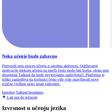
Neka učenje bude zabavno
Pretvorili smo proces učenja u ugodnu aktivnost. Održavanje
motivacije tijekom učenja na mreži često može biti borba, stoga smo
dizajnirali Talkpal da bude nevjerojatno zadivljujući. Platforma je
toliko zanimljiva da korisnici često više vole usavršavati nove
jezične vještine nego igrati videoigre.
Isprobaj Talkpal besplatno
Lak put do tečnosti
Izvrsnost u učenju jezika