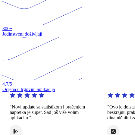
300+
Jedinstveni doživljaji
4.7
/5
Ocjena u trgovini aplikacija
"Novi update sa statistikom i praćenjem
"Ovo je doista
napretka je super. Sad još više volim
beskrajnu pra
aplikaciju."
dinamičnih i z