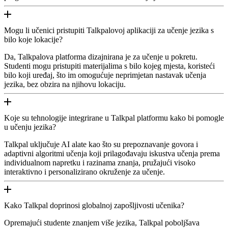
Mogu li učenici pristupiti Talkpalovoj aplikaciji za učenje jezika s
bilo koje lokacije?
Da, Talkpalova platforma dizajnirana je za učenje u pokretu.
Studenti mogu pristupiti materijalima s bilo kojeg mjesta, koristeći
bilo koji uređaj, što im omogućuje neprimjetan nastavak učenja
jezika, bez obzira na njihovu lokaciju.
Koje su tehnologije integrirane u Talkpal platformu kako bi pomogle
u učenju jezika?
Talkpal uključuje AI alate kao što su prepoznavanje govora i
adaptivni algoritmi učenja koji prilagođavaju iskustva učenja prema
individualnom napretku i razinama znanja, pružajući visoko
interaktivno i personalizirano okruženje za učenje.
Kako Talkpal doprinosi globalnoj zapošljivosti učenika?
Opremajući studente znanjem više jezika, Talkpal poboljšava