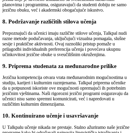
planovima i programima, osiguravajući da studenti dobiju ne samo
jezičnu obuku, već i akademski obogaćujuće iskustvo.
8. Podržavanje različitih stilova učenja
Prepoznajući da učenici imaju različite stilove učenja, Talkpal nudi
razne metode podučavanja, uključujući vizualna pomagala, slušne
sesije i praktične aktivnosti. Ovaj raznoliki pristup pomaže u
prilagodbi individualnih preferencija učenja i povećava ukupnu
učinkovitost jezične obuke u sveučilišnim okruženjima.
9. Priprema studenata za međunarodne prilike
Jezična kompetencija otvara vrata međunarodnim mogućnostima u
studiju, karijeri i kulturnim razmjenama. Talkpal priprema učenike
da u potpunosti iskoriste ove mogućnosti opremajući ih potrebnim
jezičnim vještinama. Naši rigorozni jezični programi osiguravaju da
učenici nisu samo spremni komunicirati, već i napredovati u
različitim kulturnim dimenzijama.
10. Kontinuirano učenje i usavršavanje
U Talkpalu učenje nikada ne prestaje. Stalno ažuriramo naše jezične
programe kako bi odražavali najnovija lingvistička istraživanja i