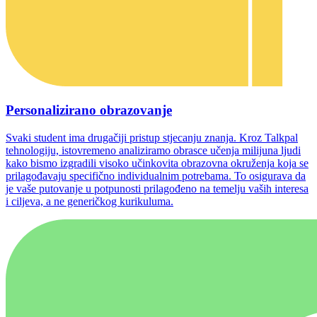
Personalizirano obrazovanje
Svaki student ima drugačiji pristup stjecanju znanja. Kroz Talkpal
tehnologiju, istovremeno analiziramo obrasce učenja milijuna ljudi
kako bismo izgradili visoko učinkovita obrazovna okruženja koja se
prilagođavaju specifično individualnim potrebama. To osigurava da
je vaše putovanje u potpunosti prilagođeno na temelju vaših interesa
i ciljeva, a ne generičkog kurikuluma.