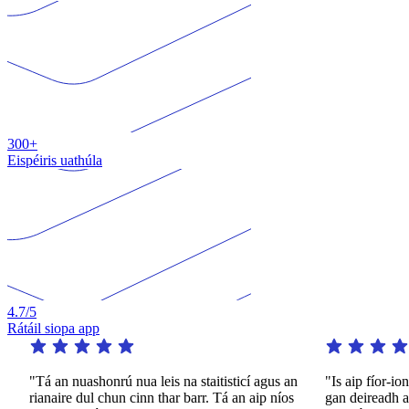
300+
Eispéiris uathúla
4.7
/5
Rátáil siopa app
"Tá an nuashonrú nua leis na staitisticí agus an
"Is aip fíor-iont
rianaire dul chun cinn thar barr. Tá an aip níos
gan deireadh ar f