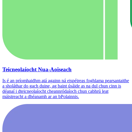
Teicneolaíocht Nua-Aoiseach
Is é an príomhaidhm atá againn ná eispéireas foghlama pearsantaithe
a sholáthar do gach duine, ag baint úsáide as na dul chun cinn is
déanaí i dteicneolaíocht cheannródaíoch chun cabhrú leat
máistreacht a dhéanamh ar an bPolainnis.