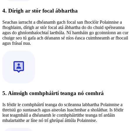
4. Dírigh ar stór focal ábhartha
Seachas iarracht a dhéanamh gach focal san fhoclóir Polainnise a
fhoghlaim, dírigh ar stór focal atá ábhartha do do chuid spéiseanna
agus do ghníomhaíochtaí laethúla. Ní hamháin go gcoinníonn an cur
chuige seo tú gafa ach déanann sé níos éasca cuimhneamh ar fhocail
agus frásaí nua.
5. Aimsigh comhpháirtí teanga nó comhrá
Is féidir le comhpháirtí teanga do scileanna labhartha Polainnise a
threisiú go suntasach agus aiseolas luachmhar a sholáthar. Is féidir
leat teagmháil a dhéanamh le comhpháirtithe teanga trí ardáin
mhalartaithe ar líne nó trí ghrúpaí áitiúla Polainnise.