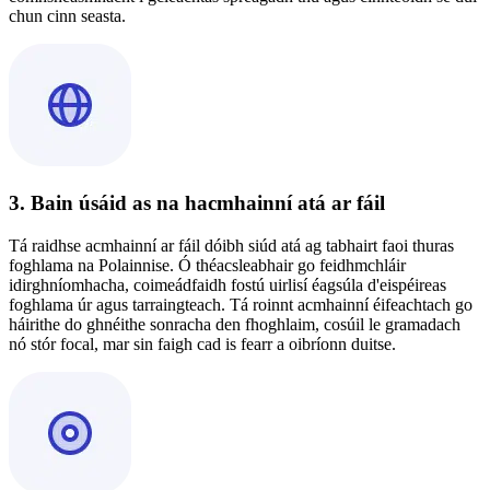
chun cinn seasta.
3. Bain úsáid as na hacmhainní atá ar fáil
Tá raidhse acmhainní ar fáil dóibh siúd atá ag tabhairt faoi thuras
foghlama na Polainnise. Ó théacsleabhair go feidhmchláir
idirghníomhacha, coimeádfaidh fostú uirlisí éagsúla d'eispéireas
foghlama úr agus tarraingteach. Tá roinnt acmhainní éifeachtach go
háirithe do ghnéithe sonracha den fhoghlaim, cosúil le gramadach
nó stór focal, mar sin faigh cad is fearr a oibríonn duitse.