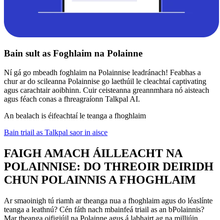
Bain sult as Foghlaim na Polainne
Ní gá go mbeadh foghlaim na Polainnise leadránach! Feabhas a
chur ar do scileanna Polainnise go laethúil le cleachtaí captivating
agus carachtair aoibhinn. Cuir ceisteanna greannmhara nó aisteach
agus féach conas a fhreagraíonn Talkpal AI.
An bealach is éifeachtaí le teanga a fhoghlaim
Bain triail as Talkpal saor in aisce
FAIGH AMACH ÁILLEACHT NA
POLAINNISE: DO THREOIR DEIRIDH
CHUN POLAINNIS A FHOGHLAIM
Ar smaoinigh tú riamh ar theanga nua a fhoghlaim agus do léaslínte
teanga a leathnú? Cén fáth nach mbainfeá triail as an bPolainnis?
Mar theanga oifigiúil na Polainne agus á labhairt ag na milliúin