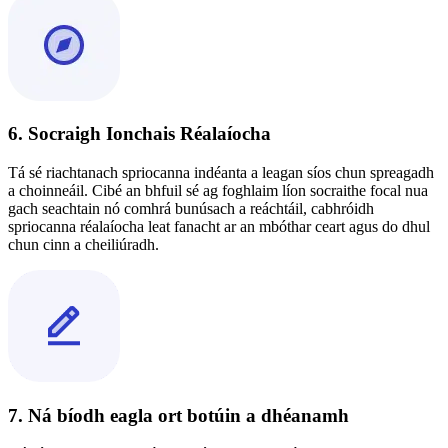
6. Socraigh Ionchais Réalaíocha
Tá sé riachtanach spriocanna indéanta a leagan síos chun spreagadh
a choinneáil. Cibé an bhfuil sé ag foghlaim líon socraithe focal nua
gach seachtain nó comhrá bunúsach a reáchtáil, cabhróidh
spriocanna réalaíocha leat fanacht ar an mbóthar ceart agus do dhul
chun cinn a cheiliúradh.
7. Ná bíodh eagla ort botúin a dhéanamh