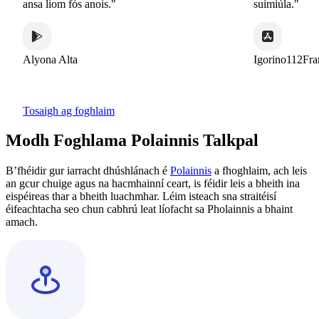
ansa liom fós anois."
suimiúla."
Alyona Alta
Igorino112Franc
Tosaigh ag foghlaim
Modh Foghlama Polainnis Talkpal
B’fhéidir gur iarracht dhúshlánach é
Polainnis
a fhoghlaim, ach leis
an gcur chuige agus na hacmhainní ceart, is féidir leis a bheith ina
eispéireas thar a bheith luachmhar. Léim isteach sna straitéisí
éifeachtacha seo chun cabhrú leat líofacht sa Pholainnis a bhaint
amach.