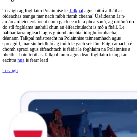
Tosaigh ag foghlaim Polainnise le
Talkpal
agus taithí a fháil ar
oideachas teanga mar nach raibh riamh cheana! Úsáideann ár n-
ardán ardteicneolaíocht chun gach ceacht a phearsanú, ag oiriúnú do
do stíl foghlama uathúil chun an éifeachtúlacht is mó a fháil. Le
hábhar tarraingteach agus gníomhaíochtaí idirghníomhacha,
déanann Talkpal máistreacht na Polainnise taitneamhach agus
spreagúil, mar sin beidh tú ag tnúth le gach seisiún. Faigh amach cé
chomh spraoi agus éifeachtach is féidir le foghlaim na Polainnise a
bheith – bain triail as Talkpal inniu agus déan foghlaim teanga an
eachtra
nua
is fearr leat!
Tosaigh