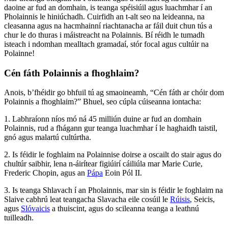
daoine ar fud an domhain, is teanga spéisiúil agus luachmhar í an
Pholainnis le hiniúchadh. Cuirfidh an t-alt seo na leideanna, na
cleasanna agus na hacmhainní riachtanacha ar fáil duit chun tús a
chur le do thuras i máistreacht na Polainnis. Bí réidh le tumadh
isteach i ndomhan mealltach gramadaí, stór focal agus cultúir na
Polainne!
Cén fáth Polainnis a fhoghlaim?
Anois, b’fhéidir go bhfuil tú ag smaoineamh, “Cén fáth ar chóir dom
Polainnis a fhoghlaim?” Bhuel, seo cúpla cúiseanna iontacha:
1. Labhraíonn níos mó ná 45 milliún duine ar fud an domhain
Polainnis, rud a fhágann gur teanga luachmhar í le haghaidh taistil,
gnó agus malartú cultúrtha.
2. Is féidir le foghlaim na Polainnise doirse a oscailt do stair agus do
chultúr saibhir, lena n-áirítear figiúirí cáiliúla mar Marie Curie,
Frederic Chopin, agus an
Pápa
Eoin Pól II.
3. Is teanga Shlavach í an Pholainnis, mar sin is féidir le foghlaim na
Slaive cabhrú leat teangacha Slavacha eile cosúil le
Rúisis
, Seicis,
agus
Slóvaicis
a thuiscint, agus do scileanna teanga a leathnú
tuilleadh.