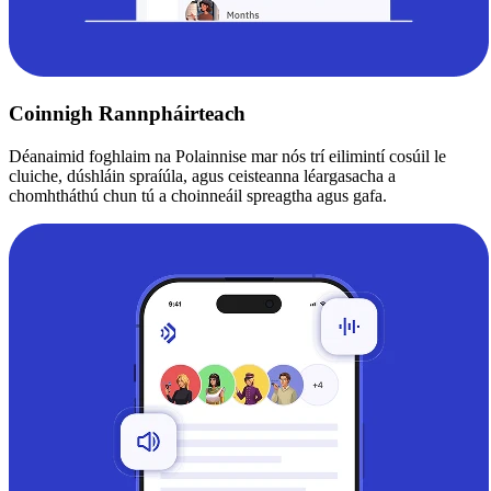
Coinnigh Rannpháirteach
Déanaimid foghlaim na Polainnise mar nós trí eilimintí cosúil le
cluiche, dúshláin spraíúla, agus ceisteanna léargasacha a
chomhtháthú chun tú a choinneáil spreagtha agus gafa.