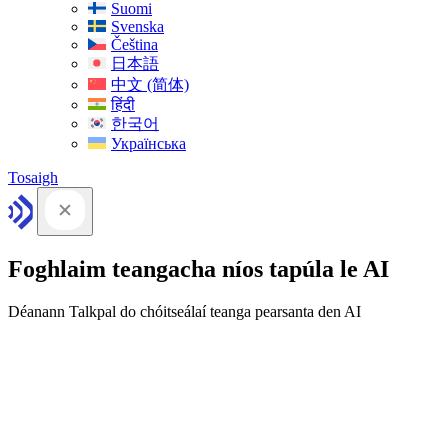
Suomi
Svenska
Čeština
日本語
中文 (简体)
हिंदी
한국어
Українська
Tosaigh
Foghlaim teangacha níos tapúla le AI
Déanann Talkpal do chóitseálaí teanga pearsanta den AI