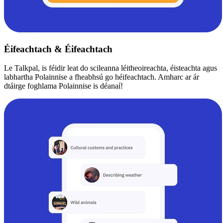
Éifeachtach & Éifeachtach
Le Talkpal, is féidir leat do scileanna léitheoireachta, éisteachta agus
labhartha Polainnise a fheabhsú go héifeachtach. Amharc ar ár
dtáirge foghlama Polainnise is déanaí!