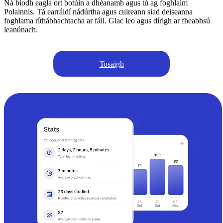
Ná bíodh eagla ort botúin a dhéanamh agus tú ag foghlaim
Polainnis. Tá earráidí nádúrtha agus cuireann siad deiseanna
foghlama ríthábhachtacha ar fáil. Glac leo agus dírigh ar fheabhsú
leanúnach.
Tosaigh