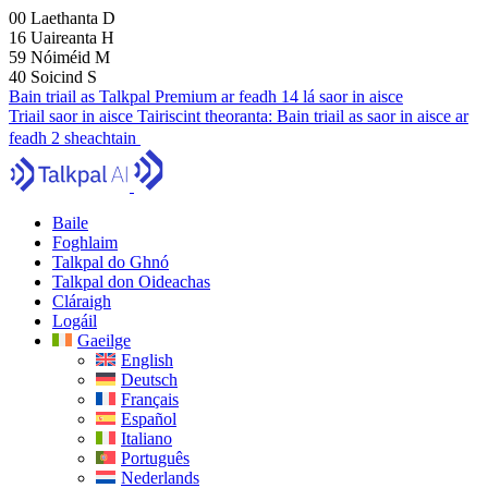
00
Laethanta
D
16
Uaireanta
H
59
Nóiméid
M
39
Soicind
S
Bain triail as Talkpal Premium ar feadh 14 lá saor in aisce
Triail saor in aisce
Tairiscint theoranta:
Bain triail as saor in aisce ar
feadh 2 sheachtain
Baile
Foghlaim
Talkpal do Ghnó
Talkpal don Oideachas
Cláraigh
Logáil
Gaeilge
English
Deutsch
Français
Español
Italiano
Português
Nederlands