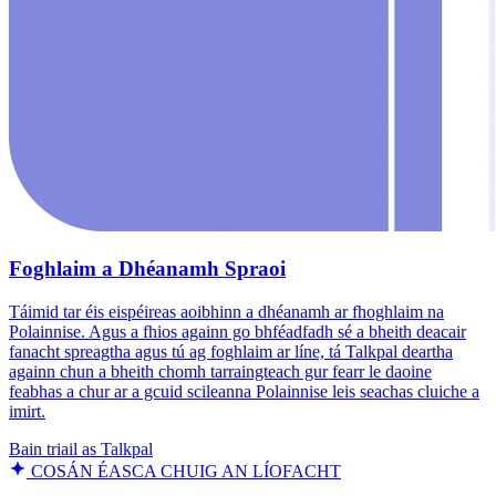
Foghlaim a Dhéanamh Spraoi
Táimid tar éis eispéireas aoibhinn a dhéanamh ar fhoghlaim na
Polainnise. Agus a fhios againn go bhféadfadh sé a bheith deacair
fanacht spreagtha agus tú ag foghlaim ar líne, tá Talkpal deartha
againn chun a bheith chomh tarraingteach gur fearr le daoine
feabhas a chur ar a gcuid scileanna Polainnise leis seachas cluiche a
imirt.
Bain triail as Talkpal
COSÁN ÉASCA CHUIG AN LÍOFACHT