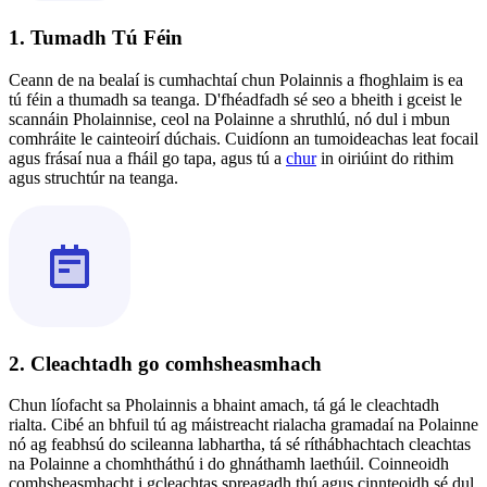
1. Tumadh Tú Féin
Ceann de na bealaí is cumhachtaí chun Polainnis a fhoghlaim is ea
tú féin a thumadh sa teanga. D'fhéadfadh sé seo a bheith i gceist le
scannáin Pholainnise, ceol na Polainne a shruthlú, nó dul i mbun
comhráite le cainteoirí dúchais. Cuidíonn an tumoideachas leat focail
agus frásaí nua a fháil go tapa, agus tú a
chur
in oiriúint do rithim
agus struchtúr na teanga.
2. Cleachtadh go comhsheasmhach
Chun líofacht sa Pholainnis a bhaint amach, tá gá le cleachtadh
rialta. Cibé an bhfuil tú ag máistreacht rialacha gramadaí na Polainne
nó ag feabhsú do scileanna labhartha, tá sé ríthábhachtach cleachtas
na Polainne a chomhtháthú i do ghnáthamh laethúil. Coinneoidh
comhsheasmhacht i gcleachtas spreagadh thú agus cinnteoidh sé dul