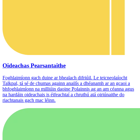
Oideachas Pearsantaithe
Foghlaimíonn gach duine ar bhealach difriúil. Le teicneolaíocht
Talkpal, tá sé de chumas againn anailís a dhéanamh ar an gcaoi a
bhfoghlaimíonn na milliúin daoine Polainnis ag an am céanna agus
na hardáin oideachais is éifeachtaí a chruthú atá oiriúnaithe do
riachtanais gach mac léinn.