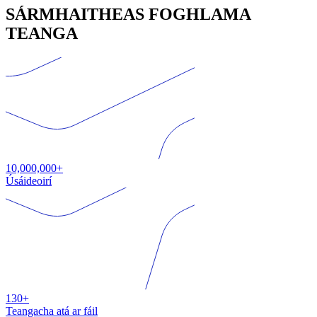
SÁRMHAITHEAS FOGHLAMA
TEANGA
10,000,000+
Úsáideoirí
130+
Teangacha atá ar fáil