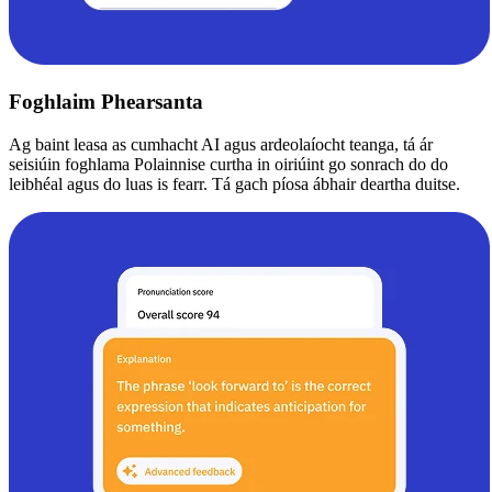
Foghlaim Phearsanta
Ag baint leasa as cumhacht AI agus ardeolaíocht teanga, tá ár
seisiúin foghlama Polainnise curtha in oiriúint go sonrach do do
leibhéal agus do luas is fearr. Tá gach píosa ábhair deartha duitse.