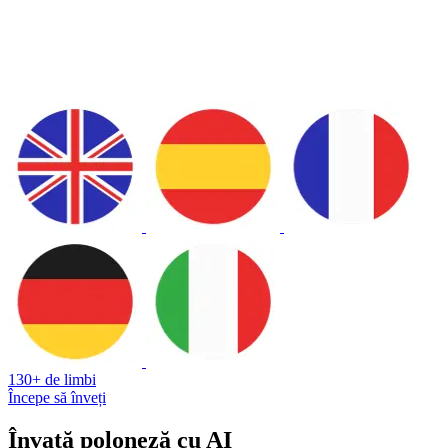
130+ de limbi
Începe să înveți
Învață poloneză cu AI