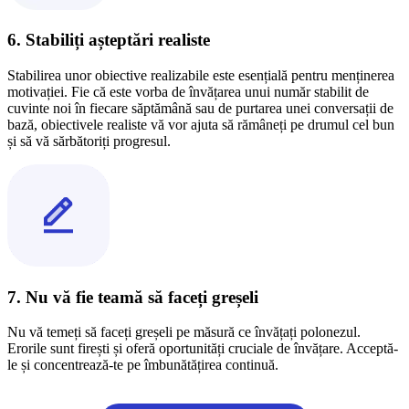
6. Stabiliți așteptări realiste
Stabilirea unor obiective realizabile este esențială pentru menținerea
motivației. Fie că este vorba de învățarea unui număr stabilit de
cuvinte noi în fiecare săptămână sau de purtarea unei conversații de
bază, obiectivele realiste vă vor ajuta să rămâneți pe drumul cel bun
și să vă sărbătoriți progresul.
7. Nu vă fie teamă să faceți greșeli
Nu vă temeți să faceți greșeli pe măsură ce învățați polonezul.
Erorile sunt firești și oferă oportunități cruciale de învățare. Acceptă-
le și concentrează-te pe îmbunătățirea continuă.