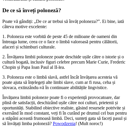
De ce să înveți poloneză?
Poate vă gândiți: „De ce ar trebui să învăț poloneza?”. Ei bine, iată
câteva motive excelente:
1. Poloneza este vorbită de peste 45 de milioane de oameni din
întreaga lume, ceea ce o face o limbă valoroasă pentru călătorii,
afaceri și schimburi culturale.
2. Învățarea limbii poloneze poate deschide ușile către o istorie și o
cultură bogată, inclusiv figuri celebre precum Marie Curie, Frederic
Chopin și Papa Ioan Paul al II-lea.
3. Poloneza este o limbă slavă, astfel încât învățarea acesteia vă
poate ajuta să înțelegeți alte limbi slave, cum ar fi rusa, ceha și
slovaca, extinzându-vă în continuare abilitățile lingvistice.
Învățarea limbii poloneze poate fi o experiență provocatoare, dar
plină de satisfacții, deschizând ușile către noi culturi, prietenii și
oportunități. Stabilind obiective realiste, găsind resursele potrivite și
exersând în mod constant, veți fi în curând pe drumul cel bun pentru
a stăpâni această frumoasă limbă. Deci, sunteți gata să faceți pasul și
să învățați limba poloneză?
Powodzenia
! (Mult noroc!)