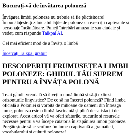
Bucurați-vă de învățarea poloneză
Învățarea limbii poloneze nu trebuie să fie plictisitoare!
Îmbunătățește-ți zilnic abilitățile de polonez cu exerciții captivante și
personaje încântătoare. Puneți întrebări amuzante sau ciudate și
vedeți cum răspunde
Talkpal AI
.
Cel mai eficient mod de a învăța o limbă
Încercați Talkpal gratuit
DESCOPERIȚI FRUMUSEȚEA LIMBII
POLONEZE: GHIDUL TĂU SUPREM
PENTRU A ÎNVĂȚA POLONĂ
Te-ai gândit vreodată să înveți o nouă limbă și să-ți extinzi
orizonturile lingvistice? De ce să nu încerci poloneză? Fiind limba
oficială a Poloniei și vorbită de milioane de oameni din întreaga
lume, poloneza este o limbă fascinantă și plină de satisfacții de
explorat. Acest articol vă va oferi sfaturile, trucurile și resursele
necesare pentru a vă începe călătoria în stăpânirea limbii poloneze.
Pregătește-te să te scufunzi în lumea captivantă a gramaticii,
vocabularului și culturii poloneze!