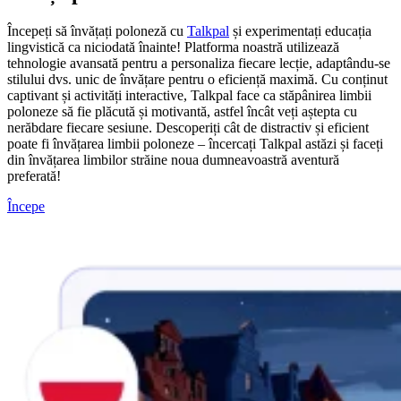
Începeți să învățați poloneză cu
Talkpal
și experimentați educația
lingvistică ca niciodată înainte! Platforma noastră utilizează
tehnologie avansată pentru a personaliza fiecare lecție, adaptându-se
stilului dvs. unic de învățare pentru o eficiență maximă. Cu conținut
captivant și activități interactive, Talkpal face ca stăpânirea limbii
poloneze să fie plăcută și motivantă, astfel încât veți aștepta cu
nerăbdare fiecare sesiune. Descoperiți cât de distractiv și eficient
poate fi învățarea limbii poloneze – încercați Talkpal astăzi și faceți
din învățarea limbilor străine noua dumneavoastră aventură
preferată!
Începe