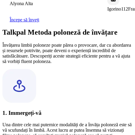
lyona Alta
Igorino112France
Începe să înveți
Talkpal Metoda poloneză de învățare
Învățarea limbii poloneze poate părea o provocare, dar cu abordarea
și resursele potrivite, poate deveni o experiență incredibil de
satisfăcătoare. Descoperiți aceste strategii eficiente pentru a vă ajuta
să vorbiți fluent poloneza.
1. Immergeți-vă
Una dintre cele mai puternice modalități de a învăța poloneză este să
vă scufundați în limbă. Acest lucru ar putea însemna să vizionați