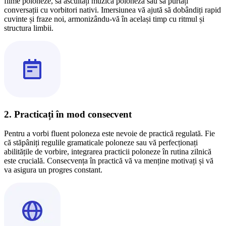
filme poloneze, să ascultați muzică poloneză sau să purtați
conversații cu vorbitori nativi. Imersiunea vă ajută să dobândiți rapid
cuvinte și fraze noi, armonizându-vă în același timp cu ritmul și
structura limbii.
2. Practicați în mod consecvent
Pentru a vorbi fluent poloneza este nevoie de practică regulată. Fie
că stăpâniți regulile gramaticale poloneze sau vă perfecționați
abilitățile de vorbire, integrarea practicii poloneze în rutina zilnică
este crucială. Consecvența în practică vă va menține motivați și vă
va asigura un progres constant.