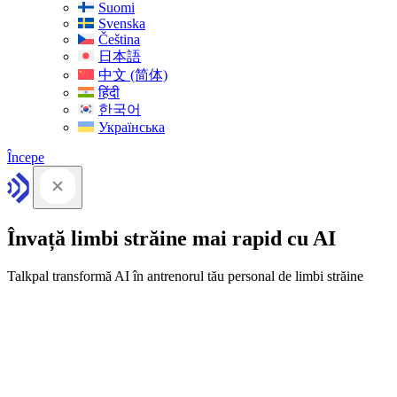
Suomi
Svenska
Čeština
日本語
中文 (简体)
हिंदी
한국어
Українська
Începe
Învață limbi străine mai rapid cu AI
Talkpal transformă AI în antrenorul tău personal de limbi străine