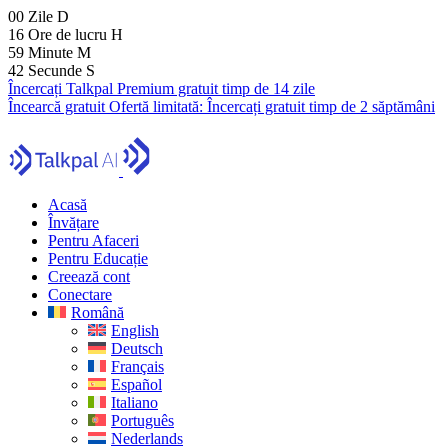
00
Zile
D
16
Ore de lucru
H
59
Minute
M
41
Secunde
S
Încercați Talkpal Premium gratuit timp de 14 zile
Încearcă gratuit
Ofertă limitată:
Încercați gratuit timp de 2 săptămâni
Acasă
Învățare
Pentru Afaceri
Pentru Educație
Creează cont
Conectare
Română
English
Deutsch
Français
Español
Italiano
Português
Nederlands