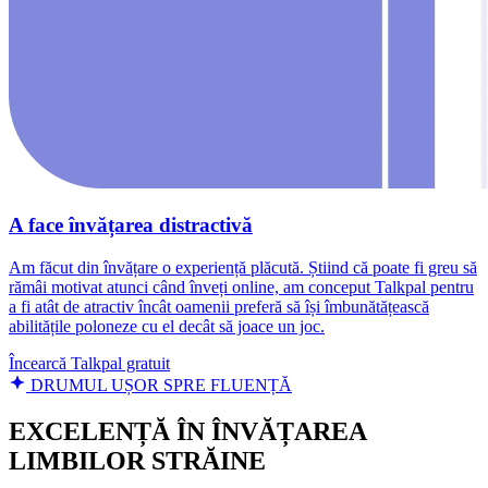
A face învățarea distractivă
Am făcut din învățare o experiență plăcută. Știind că poate fi greu să
rămâi motivat atunci când înveți online, am conceput Talkpal pentru
a fi atât de atractiv încât oamenii preferă să își îmbunătățească
abilitățile poloneze cu el decât să joace un joc.
Încearcă Talkpal gratuit
DRUMUL UȘOR SPRE FLUENȚĂ
EXCELENȚĂ ÎN ÎNVĂȚAREA
LIMBILOR STRĂINE