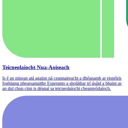
Teicneolaíocht Nua-Aoiseach
Is é an misean atá againn ná ceannaireacht a dhéanamh ar eispéiris
foghlama phearsantaithe Esperanto a sholáthar trí úsáid a bhaint as
an dul chun cinn is déanaí sa teicneolaíocht cheannródaíoch.