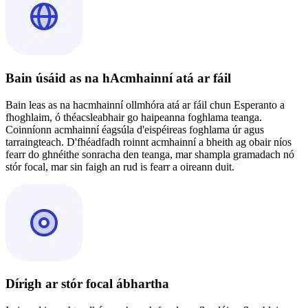
Bain úsáid as na hAcmhainní atá ar fáil
Bain leas as na hacmhainní ollmhóra atá ar fáil chun Esperanto a
fhoghlaim, ó théacsleabhair go haipeanna foghlama teanga.
Coinníonn acmhainní éagsúla d'eispéireas foghlama úr agus
tarraingteach. D'fhéadfadh roinnt acmhainní a bheith ag obair níos
fearr do ghnéithe sonracha den teanga, mar shampla gramadach nó
stór focal, mar sin faigh an rud is fearr a oireann duit.
Dírigh ar stór focal ábhartha