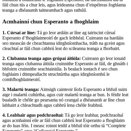
fáil chun tús a chur leis, agus leideanna chun d’eispéireas foghlama
teanga a dhéanamh taitneamhach agus rathúil.
Acmhainní chun Esperanto a fhoghlaim
1. Cúrsaí ar líne:
Tá go leor ardáin ar líne ag tairiscint cúrsaí
Esperanto d’fhoghlaimeoirí de gach leibhéal. Cuireann na hardáin
seo meascán de cheachtanna idirghníomhacha, tráth na gceist agus
cleachtaí ar fáil chun cabhrú leat do scileanna teanga a fhorbairt.
2. Clubanna teanga agus grúpaí áitiúla:
Cuireann go leor ionaid
teanga agus clubanna áitiúla cruinnithe Esperanto ar fáil, de ghnáth i
bhfoirm cruinnithe seachtainiúla. Is bealach iontach é seo chun
foghlaim i dtimpeallacht struchtúrtha agus idirghníomhú le
comhfhoghlaimeoirí.
3. Malartú teanga:
Aimsigh cainteoir líofa Esperanto a bhfuil suim
aige i malartú cultúrtha, agus cuir malartú teanga ar bun. Is féidir leat
bualadh le chéile go pearsanta nó ceangal a dhéanamh ar líne chun
labhairt a chleachtadh agus cabhrú lena chéile feabhsú.
4. Leabhair agus podchraoltaí:
Tá go leor leabhar, podchraoltaí
agus acmhainní eile ar fáil chun cabhrú leat Esperanto a fhoghlaim
ar do luas féin. I measc roinnt teidil a bhfuil tóir orthu tá “Complete
Esperanto” agus “Collaquial Esperanto.”