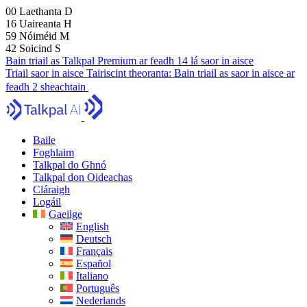
00
Laethanta
D
16
Uaireanta
H
59
Nóiméid
M
41
Soicind
S
Bain triail as Talkpal Premium ar feadh 14 lá saor in aisce
Triail saor in aisce
Tairiscint theoranta:
Bain triail as saor in aisce ar
feadh 2 sheachtain
Baile
Foghlaim
Talkpal do Ghnó
Talkpal don Oideachas
Cláraigh
Logáil
Gaeilge
English
Deutsch
Français
Español
Italiano
Português
Nederlands