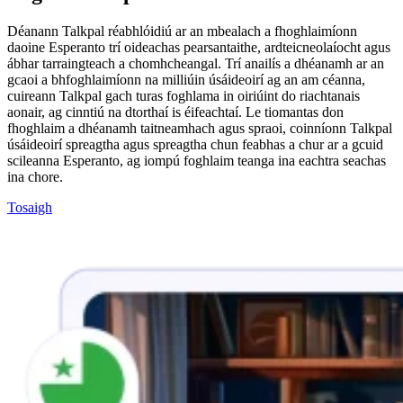
Déanann Talkpal réabhlóidiú ar an mbealach a fhoghlaimíonn
daoine Esperanto trí oideachas pearsantaithe, ardteicneolaíocht agus
ábhar tarraingteach a chomhcheangal. Trí anailís a dhéanamh ar an
gcaoi a bhfoghlaimíonn na milliúin úsáideoirí ag an am céanna,
cuireann Talkpal gach turas foghlama in oiriúint do riachtanais
aonair, ag cinntiú na dtorthaí is éifeachtaí. Le tiomantas don
fhoghlaim a dhéanamh taitneamhach agus spraoi, coinníonn Talkpal
úsáideoirí spreagtha agus spreagtha chun feabhas a chur ar a gcuid
scileanna Esperanto, ag iompú foghlaim teanga ina eachtra seachas
ina chore.
Tosaigh