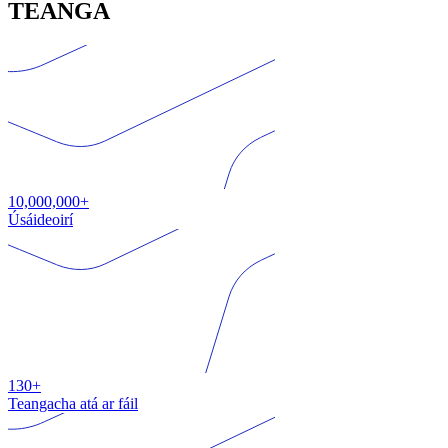
TEANGA
10,000,000+
Úsáideoirí
130+
Teangacha atá ar fáil