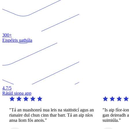
300+
Eispéiris uathúla
4.7
/5
Rátáil siopa app
nuashonrú nua leis na staitisticí agus an
"Is aip fíor-iontach é seo.
e dul chun cinn thar barr. Tá an aip níos
gan deireadh ar fáil ar bhe
om fós anois."
suimiúla."