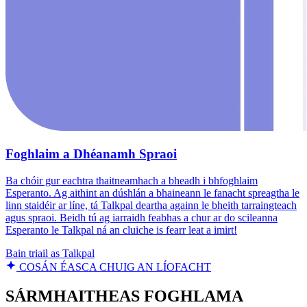
Foghlaim a Dhéanamh Spraoi
Ba chóir gur eachtra thaitneamhach a bheadh i bhfoghlaim
Esperanto. Ag aithint an dúshlán a bhaineann le fanacht spreagtha le
linn staidéir ar líne, tá Talkpal deartha againn le bheith tarraingteach
agus spraoi. Beidh tú ag iarraidh feabhas a chur ar do scileanna
Esperanto le Talkpal ná an cluiche is fearr leat a imirt!
Bain triail as Talkpal
COSÁN ÉASCA CHUIG AN LÍOFACHT
SÁRMHAITHEAS FOGHLAMA