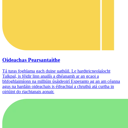
Oideachas Pearsantaithe
Tá turas foghlama gach duine uathúil. Le hardteicneolaíocht
Talkpal, is féidir linn anailís a dhéanamh ar an gcaoi a
bhfoghlaimíonn na milliúin úsáideoirí Esperanto ag an am céanna
agus na hardáin oideachais is éifeachtaí a chruthú atá curtha in
oiriúint do riachtanais aonair.