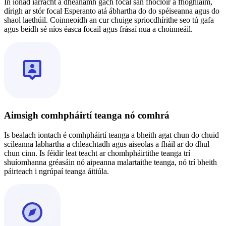
In ionad iarracht a dhéanamh gach focal san fhoclóir a fhoghlaim,
dírigh ar stór focal Esperanto atá ábhartha do do spéiseanna agus do
shaol laethúil. Coinneoidh an cur chuige spriocdhírithe seo tú gafa
agus beidh sé níos éasca focail agus frásaí nua a choinneáil.
Aimsigh comhpháirtí teanga nó comhrá
Is bealach iontach é comhpháirtí teanga a bheith agat chun do chuid
scileanna labhartha a chleachtadh agus aiseolas a fháil ar do dhul
chun cinn. Is féidir leat teacht ar chomhpháirtithe teanga trí
shuíomhanna gréasáin nó aipeanna malartaithe teanga, nó trí bheith
páirteach i ngrúpaí teanga áitiúla.