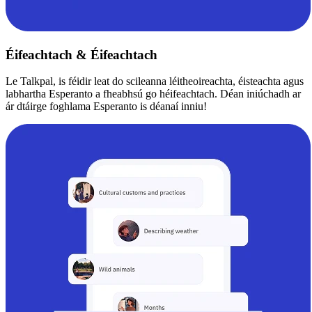
Éifeachtach & Éifeachtach
Le Talkpal, is féidir leat do scileanna léitheoireachta, éisteachta agus
labhartha Esperanto a fheabhsú go héifeachtach. Déan iniúchadh ar
ár dtáirge foghlama Esperanto is déanaí inniu!