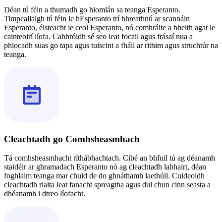
Déan tú féin a thumadh go hiomlán sa teanga Esperanto.
Timpeallaigh tú féin le hEsperanto trí bhreathnú ar scannáin
Esperanto, éisteacht le ceol Esperanto, nó comhráite a bheith agat le
cainteoirí líofa. Cabhróidh sé seo leat focail agus frásaí nua a
phiocadh suas go tapa agus tuiscint a fháil ar rithim agus struchtúr na
teanga.
Cleachtadh go Comhsheasmhach
Tá comhsheasmhacht ríthábhachtach. Cibé an bhfuil tú ag déanamh
staidéir ar ghramadach Esperanto nó ag cleachtadh labhairt, déan
foghlaim teanga mar chuid de do ghnáthamh laethúil. Cuideoidh
cleachtadh rialta leat fanacht spreagtha agus dul chun cinn seasta a
dhéanamh i dtreo líofacht.