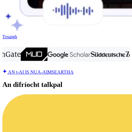
Tosaigh
AN t-AI IS NUA-AIMSEARTHA
An difríocht talkpal