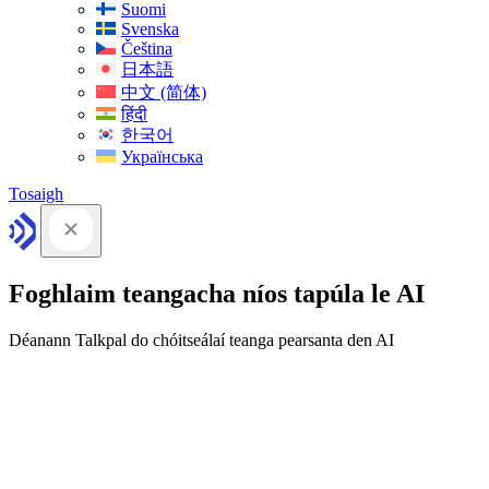
Suomi
Svenska
Čeština
日本語
中文 (简体)
हिंदी
한국어
Українська
Tosaigh
Foghlaim teangacha níos tapúla le AI
Déanann Talkpal do chóitseálaí teanga pearsanta den AI