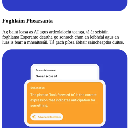
Foghlaim Phearsanta
Ag baint leasa as AI agus ardeolaíocht teanga, tá ár seisiúin
foghlama Esperanto deartha go sonrach chun an leibhéal agus an
luas is fearr a mheaitseáil. Tá gach píosa ábhair saincheaptha duitse.