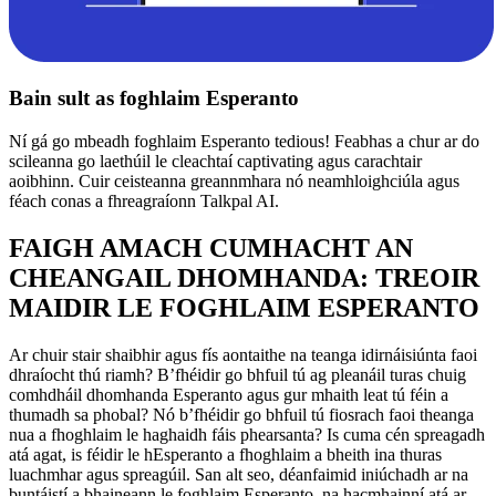
Bain sult as foghlaim Esperanto
Ní gá go mbeadh foghlaim Esperanto tedious! Feabhas a chur ar do
scileanna go laethúil le cleachtaí captivating agus carachtair
aoibhinn. Cuir ceisteanna greannmhara nó neamhloighciúla agus
féach conas a fhreagraíonn Talkpal AI.
FAIGH AMACH CUMHACHT AN
CHEANGAIL DHOMHANDA: TREOIR
MAIDIR LE FOGHLAIM ESPERANTO
Ar chuir stair shaibhir agus fís aontaithe na teanga idirnáisiúnta faoi
dhraíocht thú riamh? B’fhéidir go bhfuil tú ag pleanáil turas chuig
comhdháil dhomhanda Esperanto agus gur mhaith leat tú féin a
thumadh sa phobal? Nó b’fhéidir go bhfuil tú fiosrach faoi theanga
nua a fhoghlaim le haghaidh fáis phearsanta? Is cuma cén spreagadh
atá agat, is féidir le hEsperanto a fhoghlaim a bheith ina thuras
luachmhar agus spreagúil. San alt seo, déanfaimid iniúchadh ar na
buntáistí a bhaineann le foghlaim Esperanto, na hacmhainní atá ar