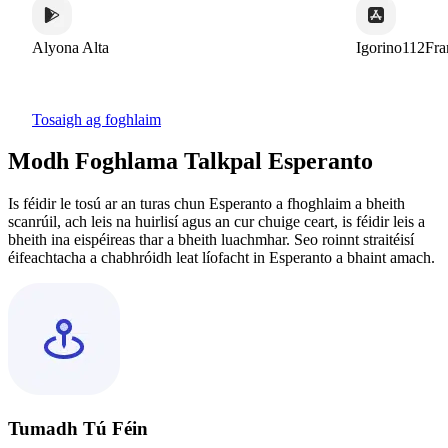
 Alta
Igorino112France
Tosaigh ag foghlaim
Modh Foghlama Talkpal Esperanto
Is féidir le tosú ar an turas chun Esperanto a fhoghlaim a bheith
scanrúil, ach leis na huirlisí agus an cur chuige ceart, is féidir leis a
bheith ina eispéireas thar a bheith luachmhar. Seo roinnt straitéisí
éifeachtacha a chabhróidh leat líofacht in Esperanto a bhaint amach.
Tumadh Tú Féin