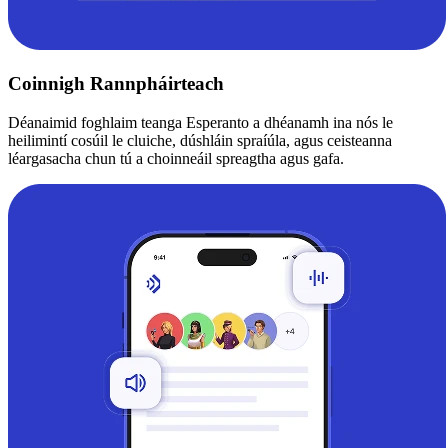
Coinnigh Rannpháirteach
Déanaimid foghlaim teanga Esperanto a dhéanamh ina nós le
heilimintí cosúil le cluiche, dúshláin spraíúla, agus ceisteanna
léargasacha chun tú a choinneáil spreagtha agus gafa.