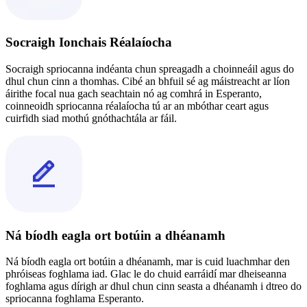
Socraigh Ionchais Réalaíocha
Socraigh spriocanna indéanta chun spreagadh a choinneáil agus do
dhul chun cinn a thomhas. Cibé an bhfuil sé ag máistreacht ar líon
áirithe focal nua gach seachtain nó ag comhrá in Esperanto,
coinneoidh spriocanna réalaíocha tú ar an mbóthar ceart agus
cuirfidh siad mothú gnóthachtála ar fáil.
Ná bíodh eagla ort botúin a dhéanamh
Ná bíodh eagla ort botúin a dhéanamh, mar is cuid luachmhar den
phróiseas foghlama iad. Glac le do chuid earráidí mar dheiseanna
foghlama agus dírigh ar dhul chun cinn seasta a dhéanamh i dtreo do
spriocanna foghlama Esperanto.