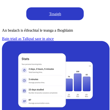
Tosaigh
An bealach is éifeachtaí le teanga a fhoghlaim
Bain triail as Talkpal saor in aisce