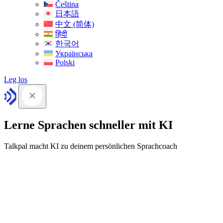
Čeština
日本語
中文 (简体)
हिंदी
한국어
Українська
Polski
Leg los
Lerne Sprachen schneller mit KI
Talkpal macht KI zu deinem persönlichen Sprachcoach