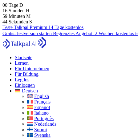
00
Tage
D
16
Stunden
H
59
Minuten
M
43
Sekunden
S
Teste Talkpal Premium 14 Tage kostenlos
Gratis-Testversion starten
Begrenztes Angebot:
2 Wochen kostenlos t
Startseite
Lernen
Für Unternehmen
Für Bildung
Leg los
Einloggen
Deutsch
English
Français
Español
Italiano
Português
Nederlands
Suomi
Svenska