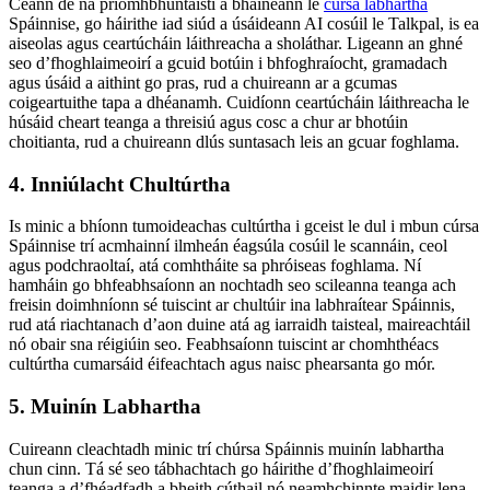
Ceann de na príomhbhuntáistí a bhaineann le
cúrsa labhartha
Spáinnise, go háirithe iad siúd a úsáideann AI cosúil le Talkpal, is ea
aiseolas agus ceartúcháin láithreacha a sholáthar. Ligeann an ghné
seo d’fhoghlaimeoirí a gcuid botúin i bhfoghraíocht, gramadach
agus úsáid a aithint go pras, rud a chuireann ar a gcumas
coigeartuithe tapa a dhéanamh. Cuidíonn ceartúcháin láithreacha le
húsáid cheart teanga a threisiú agus cosc a chur ar bhotúin
choitianta, rud a chuireann dlús suntasach leis an gcuar foghlama.
4. Inniúlacht Chultúrtha
Is minic a bhíonn tumoideachas cultúrtha i gceist le dul i mbun cúrsa
Spáinnise trí acmhainní ilmheán éagsúla cosúil le scannáin, ceol
agus podchraoltaí, atá comhtháite sa phróiseas foghlama. Ní
hamháin go bhfeabhsaíonn an nochtadh seo scileanna teanga ach
freisin doimhníonn sé tuiscint ar chultúir ina labhraítear Spáinnis,
rud atá riachtanach d’aon duine atá ag iarraidh taisteal, maireachtáil
nó obair sna réigiúin seo. Feabhsaíonn tuiscint ar chomhthéacs
cultúrtha cumarsáid éifeachtach agus naisc phearsanta go mór.
5. Muinín Labhartha
Cuireann cleachtadh minic trí chúrsa Spáinnis muinín labhartha
chun cinn. Tá sé seo tábhachtach go háirithe d’fhoghlaimeoirí
teanga a d’fhéadfadh a bheith cúthail nó neamhchinnte maidir lena