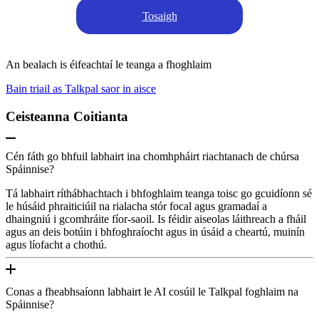
Tosaigh
An bealach is éifeachtaí le teanga a fhoghlaim
Bain triail as Talkpal saor in aisce
Ceisteanna Coitianta
Cén fáth go bhfuil labhairt ina chomhpháirt riachtanach de chúrsa
Spáinnise?
Tá labhairt ríthábhachtach i bhfoghlaim teanga toisc go gcuidíonn sé
le húsáid phraiticiúil na rialacha stór focal agus gramadaí a
dhaingniú i gcomhráite fíor-saoil. Is féidir aiseolas láithreach a fháil
agus an deis botúin i bhfoghraíocht agus in úsáid a cheartú, muinín
agus líofacht a chothú.
Conas a fheabhsaíonn labhairt le AI cosúil le Talkpal foghlaim na
Spáinnise?