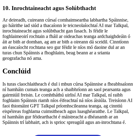
10. Inrochtaineacht agus Solúbthacht
Ar deireadh, cuireann cúrsaí comhaimseartha labhartha Spáinnise,
go háirithe iad siúd a thacaíonn le teicneolaíochtaí AI mar Talkpal,
inrochtaineacht agus solúbthacht gan fasach. Is féidir le
foghlaimeoirí rochtain a fháil ar oideachas teanga ardchaighdeáin ó
áit ar bith ar domhan, ag am ar bith a oireann dá sceidil. Cinntíonn
an éascaíocht rochtana seo gur féidir le níos mó daoine dul ar an
turas chun Spáinnis a fhoghlaim, beag beann ar a srianta
geografacha nó ama.
Conclúid
Is turas claochlaitheach é dul i mbun cúrsa Spáinnise a fheabhsaíonn
ní hamháin cumais teanga ach a shaibhríonn an saol pearsanta agus
gairmiúil freisin. Le comhtháthú uirlisí AI mar Talkpal, ní raibh
foghlaim Spáinnis riamh níos éifeachtaí ná níos áisiúla. Treisíonn AI
faoi thiomáint GPT Talkpal príomhscileanna teanga, ag cinntiú
eispéireas foghlama cuimsitheach agus luasghéaraithe. Le Talkpal,
ní hamháin gur féidearthacht é máistreacht a dhéanamh ar an
Spáinnis trí labhairt, ach is sprioc spreagúil agus an-inrochtana é.