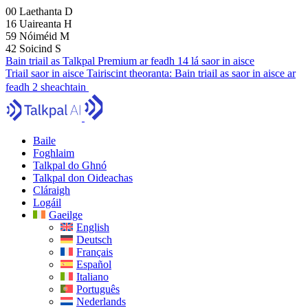
00
Laethanta
D
16
Uaireanta
H
59
Nóiméid
M
41
Soicind
S
Bain triail as Talkpal Premium ar feadh 14 lá saor in aisce
Triail saor in aisce
Tairiscint theoranta:
Bain triail as saor in aisce ar
feadh 2 sheachtain
Baile
Foghlaim
Talkpal do Ghnó
Talkpal don Oideachas
Cláraigh
Logáil
Gaeilge
English
Deutsch
Français
Español
Italiano
Português
Nederlands