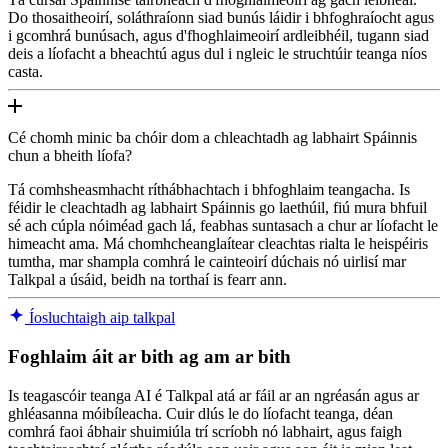
Do thosaitheoirí, soláthraíonn siad bunús láidir i bhfoghraíocht agus
i gcomhrá bunúsach, agus d'fhoghlaimeoirí ardleibhéil, tugann siad
deis a líofacht a bheachtú agus dul i ngleic le struchtúir teanga níos
casta.
Cé chomh minic ba chóir dom a chleachtadh ag labhairt Spáinnis
chun a bheith líofa?
Tá comhsheasmhacht ríthábhachtach i bhfoghlaim teangacha. Is
féidir le cleachtadh ag labhairt Spáinnis go laethúil, fiú mura bhfuil
sé ach cúpla nóiméad gach lá, feabhas suntasach a chur ar líofacht le
himeacht ama. Má chomhcheanglaítear cleachtas rialta le heispéiris
tumtha, mar shampla comhrá le cainteoirí dúchais nó uirlisí mar
Talkpal a úsáid, beidh na torthaí is fearr ann.
Íosluchtaigh aip talkpal
Foghlaim áit ar bith ag am ar bith
Is teagascóir teanga AI é Talkpal atá ar fáil ar an ngréasán agus ar
ghléasanna móibíleacha. Cuir dlús le do líofacht teanga, déan
comhrá faoi ábhair shuimiúla trí scríobh nó labhairt, agus faigh