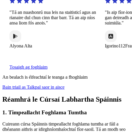
"Tá an nuashonrú nua leis na staitisticí agus an
"Is aip fíor-ion
rianaire dul chun cinn thar barr. Tá an aip níos
gan deireadh ar 
ansa liom fós anois."
suimiúla."
Alyona Alta
Igorino112Fran
Tosaigh ag foghlaim
An bealach is éifeachtaí le teanga a fhoghlaim
Bain triail as Talkpal saor in aisce
Réamhrá le Cúrsaí Labhartha Spáinnis
1. Timpeallacht Foghlama Tumtha
Cuireann cúrsa Spáinnis timpeallacht foghlama tumtha ar fáil a
dhéanann aithris ar idirghníomhaíochtaí fíor-saoil. Tá an modh seo