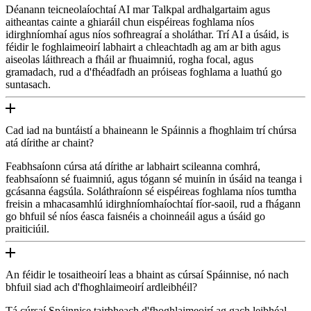
Déanann teicneolaíochtaí AI mar Talkpal ardhalgartaim agus
aitheantas cainte a ghiaráil chun eispéireas foghlama níos
idirghníomhaí agus níos sofhreagraí a sholáthar. Trí AI a úsáid, is
féidir le foghlaimeoirí labhairt a chleachtadh ag am ar bith agus
aiseolas láithreach a fháil ar fhuaimniú, rogha focal, agus
gramadach, rud a d'fhéadfadh an próiseas foghlama a luathú go
suntasach.
Cad iad na buntáistí a bhaineann le Spáinnis a fhoghlaim trí chúrsa
atá dírithe ar chaint?
Feabhsaíonn cúrsa atá dírithe ar labhairt scileanna comhrá,
feabhsaíonn sé fuaimniú, agus tógann sé muinín in úsáid na teanga i
gcásanna éagsúla. Soláthraíonn sé eispéireas foghlama níos tumtha
freisin a mhacasamhlú idirghníomhaíochtaí fíor-saoil, rud a fhágann
go bhfuil sé níos éasca faisnéis a choinneáil agus a úsáid go
praiticiúil.
An féidir le tosaitheoirí leas a bhaint as cúrsaí Spáinnise, nó nach
bhfuil siad ach d'fhoghlaimeoirí ardleibhéil?
Tá cúrsaí Spáinnise tairbheach d'fhoghlaimeoirí ag gach leibhéal.