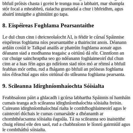
bhfuil próisis chasta i gceist le teanga nua a labhairt, mar shampla
stór focal a mheabhrú, rialacha gramadaí a chur i bhfeidhm, agus
abairtí intuigthe a ghiniúint go tapa.
8. Eispéireas Foghlama Pearsantaithe
Le dul chun cinn i dteicneolaíocht AI, is féidir le cúrsaí Spáinnise
eispéireas foghlama níos pearsantaithe a thairiscint anois. Déanann
ardáin cosúil le Talkpal anailís ar phatrúin foghlama aonair agus
déanann siad a modhanna teagaisc a oiriúnú dá réir. Cinntíonn an
cur chuige saincheaptha seo go ndéanann foghlaimeoirí dul chun
cinn ar a luas féin agus go ndíríonn siad níos mó ar réimsí a bhfuil
feabhas mór orthu, rud a fhágann go bhfuil an próiseas foghlama
níos éifeachtaí agus níos oiriúnaí do stíleanna foghlama pearsanta.
9. Scileanna Idirghníomhaíochta Sóisialta
Feabhsaíonn páirt a ghlacadh i gcúrsa labhartha Spáinnis ní hamháin
cumais teanga ach scileanna idirghníomhaíochta sóisialta freisin.
Cuireann idirghníomhaíochtaí rialta le comhfhoghlaimeoirí agus le
cainteoirí dúchais le cumas cumarsáide a dhéanamh ar
chomhthéacsanna sóisialta éagsúla. Tá na scileanna seo inaistrithe
chuig réimsí eile den saol, rud a chabhraíonn le líonrú gairmiúil agus
le comhtháthú sóisialta.