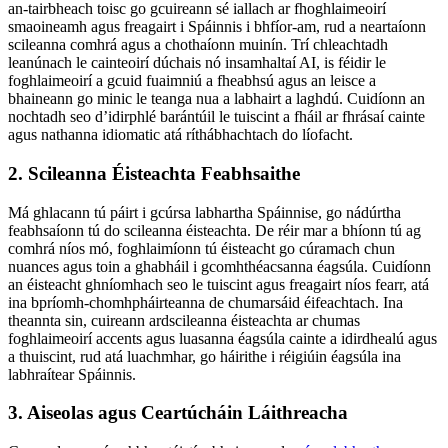
an-tairbheach toisc go gcuireann sé iallach ar fhoghlaimeoirí
smaoineamh agus freagairt i Spáinnis i bhfíor-am, rud a neartaíonn
scileanna comhrá agus a chothaíonn muinín. Trí chleachtadh
leanúnach le cainteoirí dúchais nó insamhaltaí AI, is féidir le
foghlaimeoirí a gcuid fuaimniú a fheabhsú agus an leisce a
bhaineann go minic le teanga nua a labhairt a laghdú. Cuidíonn an
nochtadh seo d’idirphlé barántúil le tuiscint a fháil ar fhrásaí cainte
agus nathanna idiomatic atá ríthábhachtach do líofacht.
2. Scileanna Éisteachta Feabhsaithe
Má ghlacann tú páirt i gcúrsa labhartha Spáinnise, go nádúrtha
feabhsaíonn tú do scileanna éisteachta. De réir mar a bhíonn tú ag
comhrá níos mó, foghlaimíonn tú éisteacht go cúramach chun
nuances agus toin a ghabháil i gcomhthéacsanna éagsúla. Cuidíonn
an éisteacht ghníomhach seo le tuiscint agus freagairt níos fearr, atá
ina bpríomh-chomhpháirteanna de chumarsáid éifeachtach. Ina
theannta sin, cuireann ardscileanna éisteachta ar chumas
foghlaimeoirí accents agus luasanna éagsúla cainte a idirdhealú agus
a thuiscint, rud atá luachmhar, go háirithe i réigiúin éagsúla ina
labhraítear Spáinnis.
3. Aiseolas agus Ceartúcháin Láithreacha