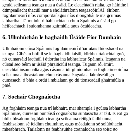
gcuid scileanna teanga nua a úsáid. Le cleachtadh rialta, go háirithe i
dtimpeallacht thacúil mar a sholáthraíonn teagascóirí AI, éiríonn
foghlaimeoirí níos compordaí agus níos diongbháilte ina gcumas
labhartha. Tá muinín ríthábhachtach chun Spáinnis a úsáid go
héifeachtach i suíomhanna gairmiúla agus ócáideacha.
6. Ullmhúchán le haghaidh Úsáide Fíor-Domhain
Ullmhaíonn cúrsa Spáinnis foghlaimeoirí d’iarratais fhíorshaoil na
teanga. Cibé an bhfuil sé le haghaidh taistil, idirbheartaíochtaí gnó,
nó cumarsáid laethúil i dtíortha ina labhraítear Spáinnis, leagann na
cúrsaí seo béim ar úsáid phraiticiúil teanga. Tugann ról-imirt,
cleachtaí insamhalta agus cásanna idirghníomhacha foghlaimeoirí na
scileanna a theastaíonn chun cásanna éagsúla a láimhseáil go
cumasach, ó bhia a ordú i mbialann go dtí tionscadail ghairmiúla a
phlé.
7. Sochair Chognaíocha
Ag foghlaim teanga nua trí labhairt, mar shampla i gcúrsa labhartha
Spáinnise, cuireann buntáistí cognaíocha suntasacha ar fáil. Is eol go
bhfeabhsaíonn foghlaim teanga scileanna réitigh fadhbanna,
feabhsaíonn sé feidhm chuimhne, agus méadaíonn sé solúbthacht
mheabhrach. Tarlaíonn na feabhsuithe cognaíocha seo toisc go