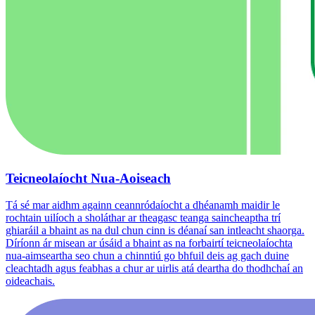
Teicneolaíocht Nua-Aoiseach
Tá sé mar aidhm againn ceannródaíocht a dhéanamh maidir le
rochtain uilíoch a sholáthar ar theagasc teanga saincheaptha trí
ghiaráil a bhaint as na dul chun cinn is déanaí san intleacht shaorga.
Díríonn ár misean ar úsáid a bhaint as na forbairtí teicneolaíochta
nua-aimseartha seo chun a chinntiú go bhfuil deis ag gach duine
cleachtadh agus feabhas a chur ar uirlis atá deartha do thodhchaí an
oideachais.