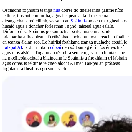
Osclaíonn foghlaim teanga
nua
doirse do dheiseanna gairme níos
leithne, tuiscint chultúrtha, agus fás pearsanta. I measc na
dteangacha is mó éilimh, seasann an
Spáinnis
amach mar gheall ar a
húsáid agus a tionchar forleathan i ngnó, taisteal agus ealaín.
Díríonn cúrsa Spáinnis go sonrach ar scileanna cumarsáide
briathartha a fheabhsú, atá ríthábhachtach chun máistreacht a fháil ar
an teanga álainn seo. Le huirlisí foghlama teanga nuálacha cosúil le
Talkpal
AI
, tá dul i mbun
cúrsaí
den sórt sin ag éirí níos éifeachtaí
agus níos áisiúla. Tugann an réamhrá seo léargas ar na buntáistí agus
na modheolaíochtaí a bhaineann le Spáinnis a fhoghlaim trí labhairt
agus conas is féidir le teicneolaíocht AI mar Talkpal an próiseas
foghlama a fheabhsú go suntasach.