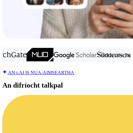
AN t-AI IS NUA-AIMSEARTHA
An difríocht talkpal