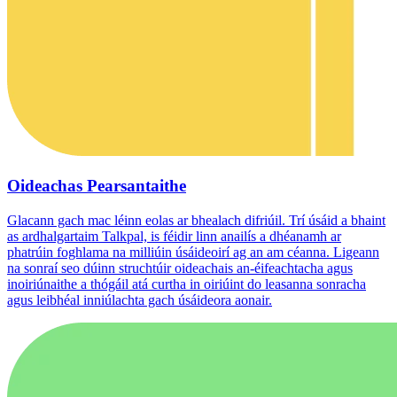
Oideachas Pearsantaithe
Glacann gach mac léinn eolas ar bhealach difriúil. Trí úsáid a bhaint
as ardhalgartaim Talkpal, is féidir linn anailís a dhéanamh ar
phatrúin foghlama na milliúin úsáideoirí ag an am céanna. Ligeann
na sonraí seo dúinn struchtúir oideachais an-éifeachtacha agus
inoiriúnaithe a thógáil atá curtha in oiriúint do leasanna sonracha
agus leibhéal inniúlachta gach úsáideora aonair.