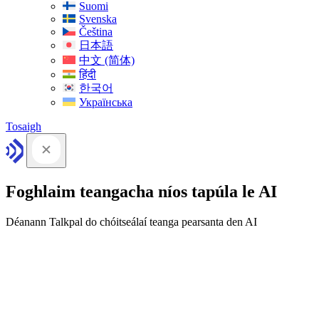
Suomi
Svenska
Čeština
日本語
中文 (简体)
हिंदी
한국어
Українська
Tosaigh
Foghlaim teangacha níos tapúla le AI
Déanann Talkpal do chóitseálaí teanga pearsanta den AI