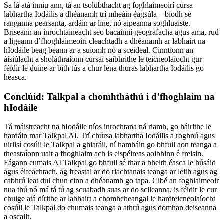
Sa lá atá inniu ann, tá an tsolúbthacht ag foghlaimeoirí cúrsa
labhartha Iodáilis a dhéanamh trí mheáin éagsúla – bíodh sé
ranganna pearsanta, ardáin ar líne, nó aipeanna soghluaiste.
Briseann an inrochtaineacht seo bacainní geografacha agus ama, rud
a ligeann d’fhoghlaimeoirí cleachtadh a dhéanamh ar labhairt na
hIodáile beag beann ar a suíomh nó a sceideal. Cinntíonn an
áisiúlacht a sholáthraíonn cúrsaí saibhrithe le teicneolaíocht gur
féidir le duine ar bith tús a chur lena thuras labhartha Iodáilis go
héasca.
Conclúid: Talkpal a chomhtháthú i d’fhoghlaim na
hIodáile
Tá máistreacht na hIodáile níos inrochtana ná riamh, go háirithe le
hardáin mar Talkpal AI. Trí chúrsa labhartha Iodáilis a roghnú agus
uirlisí cosúil le Talkpal a ghiaráil, ní hamháin go bhfuil aon teanga a
theastaíonn uait a fhoghlaim ach is eispéireas aoibhinn é freisin.
Fágann cumais AI Talkpal go bhfuil sé thar a bheith éasca le húsáid
agus éifeachtach, ag freastal ar do riachtanais teanga ar leith agus ag
cabhrú leat dul chun cinn a dhéanamh go tapa. Cibé an foghlaimeoir
nua thú nó má tá tú ag scuabadh suas ar do scileanna, is féidir le cur
chuige atá dírithe ar labhairt a chomhcheangal le hardteicneolaíocht
cosúil le Talkpal do chumais teanga a athrú agus domhan deiseanna
a oscailt.