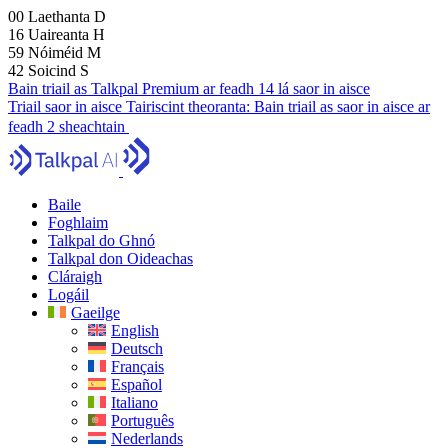
00
Laethanta
D
16
Uaireanta
H
59
Nóiméid
M
41
Soicind
S
Bain triail as Talkpal Premium ar feadh 14 lá saor in aisce
Triail saor in aisce
Tairiscint theoranta:
Bain triail as saor in aisce ar
feadh 2 sheachtain
Baile
Foghlaim
Talkpal do Ghnó
Talkpal don Oideachas
Cláraigh
Logáil
Gaeilge
English
Deutsch
Français
Español
Italiano
Português
Nederlands