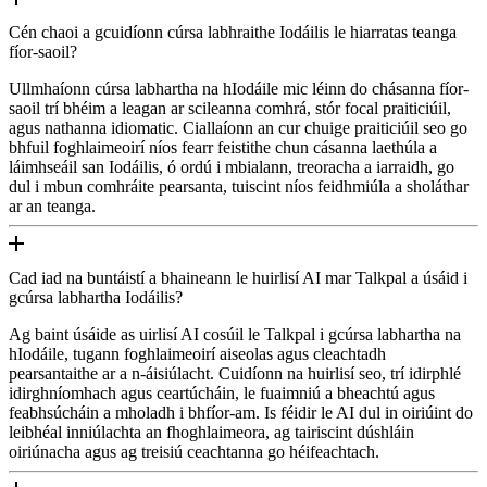
Cén chaoi a gcuidíonn cúrsa labhraithe Iodáilis le hiarratas teanga
fíor-saoil?
Ullmhaíonn cúrsa labhartha na hIodáile mic léinn do chásanna fíor-
saoil trí bhéim a leagan ar scileanna comhrá, stór focal praiticiúil,
agus nathanna idiomatic. Ciallaíonn an cur chuige praiticiúil seo go
bhfuil foghlaimeoirí níos fearr feistithe chun cásanna laethúla a
láimhseáil san Iodáilis, ó ordú i mbialann, treoracha a iarraidh, go
dul i mbun comhráite pearsanta, tuiscint níos feidhmiúla a sholáthar
ar an teanga.
Cad iad na buntáistí a bhaineann le huirlisí AI mar Talkpal a úsáid i
gcúrsa labhartha Iodáilis?
Ag baint úsáide as uirlisí AI cosúil le Talkpal i gcúrsa labhartha na
hIodáile, tugann foghlaimeoirí aiseolas agus cleachtadh
pearsantaithe ar a n-áisiúlacht. Cuidíonn na huirlisí seo, trí idirphlé
idirghníomhach agus ceartúcháin, le fuaimniú a bheachtú agus
feabhsúcháin a mholadh i bhfíor-am. Is féidir le AI dul in oiriúint do
leibhéal inniúlachta an fhoghlaimeora, ag tairiscint dúshláin
oiriúnacha agus ag treisiú ceachtanna go héifeachtach.