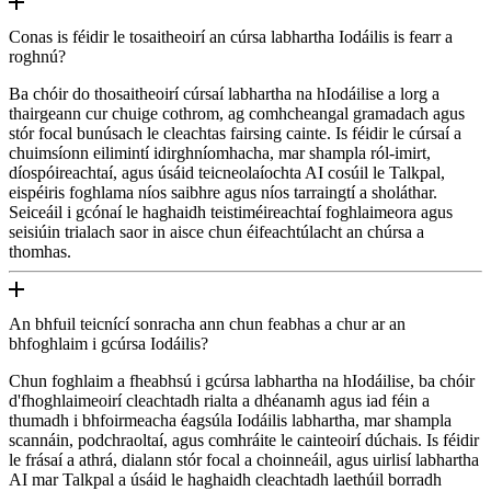
Conas is féidir le tosaitheoirí an cúrsa labhartha Iodáilis is fearr a
roghnú?
Ba chóir do thosaitheoirí cúrsaí labhartha na hIodáilise a lorg a
thairgeann cur chuige cothrom, ag comhcheangal gramadach agus
stór focal bunúsach le cleachtas fairsing cainte. Is féidir le cúrsaí a
chuimsíonn eilimintí idirghníomhacha, mar shampla ról-imirt,
díospóireachtaí, agus úsáid teicneolaíochta AI cosúil le Talkpal,
eispéiris foghlama níos saibhre agus níos tarraingtí a sholáthar.
Seiceáil i gcónaí le haghaidh teistiméireachtaí foghlaimeora agus
seisiúin trialach saor in aisce chun éifeachtúlacht an chúrsa a
thomhas.
An bhfuil teicnící sonracha ann chun feabhas a chur ar an
bhfoghlaim i gcúrsa Iodáilis?
Chun foghlaim a fheabhsú i gcúrsa labhartha na hIodáilise, ba chóir
d'fhoghlaimeoirí cleachtadh rialta a dhéanamh agus iad féin a
thumadh i bhfoirmeacha éagsúla Iodáilis labhartha, mar shampla
scannáin, podchraoltaí, agus comhráite le cainteoirí dúchais. Is féidir
le frásaí a athrá, dialann stór focal a choinneáil, agus uirlisí labhartha
AI mar Talkpal a úsáid le haghaidh cleachtadh laethúil borradh