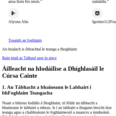
ansa liom fós anois."
suimiúla."
Alyona Alta
Igorino112France
Tosaigh ag foghlaim
An bealach is éifeachtaí le teanga a fhoghlaim
Bain triail as Talkpal saor in aisce
Áilleacht na hIodáilise a Dhíghlasáil le
Cúrsa Cainte
1. An Tábhacht a bhaineann le Labhairt i
bhFoghlaim Teangacha
Nuair a bhíonn Iodáilis á fhoghlaim, ní féidir an tábhacht a
bhaineann le labhairt a mheas. Is í an labhairt a thugann beocht don
teanga agus a chabhraíonn le foghlaimeoirí a nuances a inmheánú.