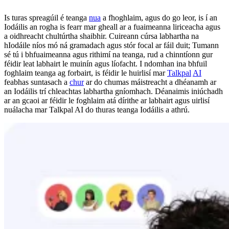
Is turas spreagúil é teanga
nua
a fhoghlaim, agus do go leor, is í an
Iodáilis an rogha is fearr mar gheall ar a fuaimeanna liriceacha agus
a oidhreacht chultúrtha shaibhir. Cuireann cúrsa labhartha na
hIodáile níos mó ná gramadach agus stór focal ar fáil duit; Tumann
sé tú i bhfuaimeanna agus rithimí na teanga, rud a chinntíonn gur
féidir leat labhairt le muinín agus líofacht. I ndomhan ina bhfuil
foghlaim teanga ag forbairt, is féidir le huirlisí mar
Talkpal
AI
feabhas suntasach a
chur
ar do chumas máistreacht a dhéanamh ar
an Iodáilis trí chleachtas labhartha gníomhach. Déanaimis iniúchadh
ar an gcaoi ar féidir le foghlaim atá dírithe ar labhairt agus uirlisí
nuálacha mar Talkpal AI do thuras teanga Iodáilis a athrú.