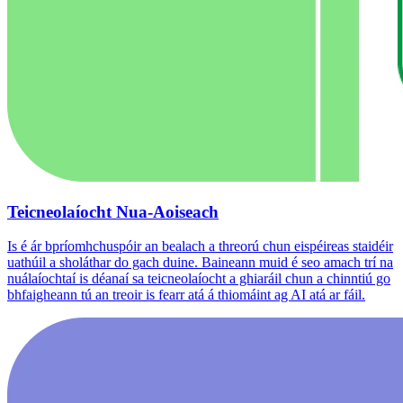
Teicneolaíocht Nua-Aoiseach
Is é ár bpríomhchuspóir an bealach a threorú chun eispéireas staidéir
uathúil a sholáthar do gach duine. Baineann muid é seo amach trí na
nuálaíochtaí is déanaí sa teicneolaíocht a ghiaráil chun a chinntiú go
bhfaigheann tú an treoir is fearr atá á thiomáint ag AI atá ar fáil.