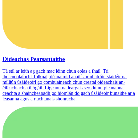
Oideachas Pearsantaithe
Tá stíl ar leith ag gach mac léinn chun eolas a fháil. Trí
theicneolaíocht Talkpal, déanaimid anailís ar phatrúin staidéir na
milliún úsáideoirí go comhuaineach chun creataí oideachais an-
éifeachtach a thógáil. Ligeann na léargais seo dúinn pleananna
ceachta a shaincheapadh go hiomlán do gach úsáideoir bunaithe ar a
leasanna agus a riachtanais shonracha.