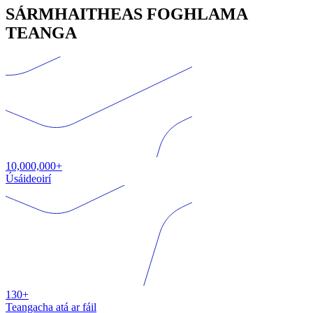
SÁRMHAITHEAS FOGHLAMA
TEANGA
10,000,000+
Úsáideoirí
130+
Teangacha atá ar fáil