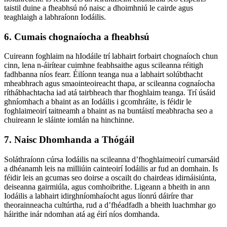
taistil duine a fheabhsú nó naisc a dhoimhniú le cairde agus
teaghlaigh a labhraíonn Iodáilis.
6. Cumais chognaíocha a fheabhsú
Cuireann foghlaim na hIodáile trí labhairt forbairt chognaíoch chun
cinn, lena n-áirítear cuimhne feabhsaithe agus scileanna réitigh
fadhbanna níos fearr. Éilíonn teanga nua a labhairt solúbthacht
mheabhrach agus smaointeoireacht thapa, ar scileanna cognaíocha
ríthábhachtacha iad atá tairbheach thar fhoghlaim teanga. Trí úsáid
ghníomhach a bhaint as an Iodáilis i gcomhráite, is féidir le
foghlaimeoirí taitneamh a bhaint as na buntáistí meabhracha seo a
chuireann le sláinte iomlán na hinchinne.
7. Naisc Dhomhanda a Thógáil
Soláthraíonn cúrsa Iodáilis na scileanna d’fhoghlaimeoirí cumarsáid
a dhéanamh leis na milliúin cainteoirí Iodáilis ar fud an domhain. Is
féidir leis an gcumas seo doirse a oscailt do chairdeas idirnáisiúnta,
deiseanna gairmiúla, agus comhoibrithe. Ligeann a bheith in ann
Iodáilis a labhairt idirghníomhaíocht agus líonrú dáiríre thar
theorainneacha cultúrtha, rud a d’fhéadfadh a bheith luachmhar go
háirithe inár ndomhan atá ag éirí níos domhanda.