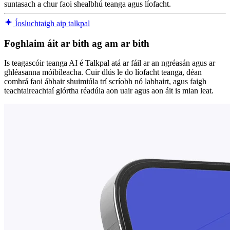
suntasach a chur faoi shealbhú teanga agus líofacht.
Íosluchtaigh aip talkpal
Foghlaim áit ar bith ag am ar bith
Is teagascóir teanga AI é Talkpal atá ar fáil ar an ngréasán agus ar
ghléasanna móibíleacha. Cuir dlús le do líofacht teanga, déan
comhrá faoi ábhair shuimiúla trí scríobh nó labhairt, agus faigh
teachtaireachtaí glórtha réadúla aon uair agus aon áit is mian leat.