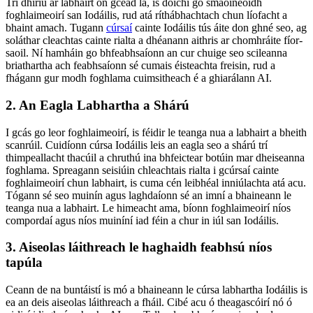
Trí dhíriú ar labhairt ón gcéad lá, is dóichí go smaoineoidh
foghlaimeoirí san Iodáilis, rud atá ríthábhachtach chun líofacht a
bhaint amach. Tugann
cúrsaí
cainte Iodáilis tús áite don ghné seo, ag
soláthar cleachtas cainte rialta a dhéanann aithris ar chomhráite fíor-
saoil. Ní hamháin go bhfeabhsaíonn an cur chuige seo scileanna
briathartha ach feabhsaíonn sé cumais éisteachta freisin, rud a
fhágann gur modh foghlama cuimsitheach é a ghiarálann AI.
2. An Eagla Labhartha a Shárú
I gcás go leor foghlaimeoirí, is féidir le teanga nua a labhairt a bheith
scanrúil. Cuidíonn cúrsa Iodáilis leis an eagla seo a shárú trí
thimpeallacht thacúil a chruthú ina bhfeictear botúin mar dheiseanna
foghlama. Spreagann seisiúin chleachtais rialta i gcúrsaí cainte
foghlaimeoirí chun labhairt, is cuma cén leibhéal inniúlachta atá acu.
Tógann sé seo muinín agus laghdaíonn sé an imní a bhaineann le
teanga nua a labhairt. Le himeacht ama, bíonn foghlaimeoirí níos
compordaí agus níos muiníní iad féin a chur in iúl san Iodáilis.
3. Aiseolas láithreach le haghaidh feabhsú níos
tapúla
Ceann de na buntáistí is mó a bhaineann le cúrsa labhartha Iodáilis is
ea an deis aiseolas láithreach a fháil. Cibé acu ó theagascóirí nó ó