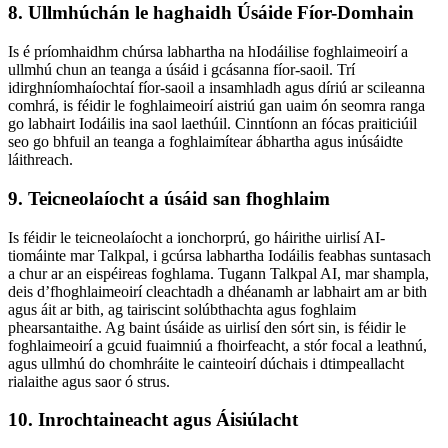
8. Ullmhúchán le haghaidh Úsáide Fíor-Domhain
Is é príomhaidhm chúrsa labhartha na hIodáilise foghlaimeoirí a
ullmhú chun an teanga a úsáid i gcásanna fíor-saoil. Trí
idirghníomhaíochtaí fíor-saoil a insamhladh agus díriú ar scileanna
comhrá, is féidir le foghlaimeoirí aistriú gan uaim ón seomra ranga
go labhairt Iodáilis ina saol laethúil. Cinntíonn an fócas praiticiúil
seo go bhfuil an teanga a foghlaimítear ábhartha agus inúsáidte
láithreach.
9. Teicneolaíocht a úsáid san fhoghlaim
Is féidir le teicneolaíocht a ionchorprú, go háirithe uirlisí AI-
tiomáinte mar Talkpal, i gcúrsa labhartha Iodáilis feabhas suntasach
a chur ar an eispéireas foghlama. Tugann Talkpal AI, mar shampla,
deis d’fhoghlaimeoirí cleachtadh a dhéanamh ar labhairt am ar bith
agus áit ar bith, ag tairiscint solúbthachta agus foghlaim
phearsantaithe. Ag baint úsáide as uirlisí den sórt sin, is féidir le
foghlaimeoirí a gcuid fuaimniú a fhoirfeacht, a stór focal a leathnú,
agus ullmhú do chomhráite le cainteoirí dúchais i dtimpeallacht
rialaithe agus saor ó strus.
10. Inrochtaineacht agus Áisiúlacht