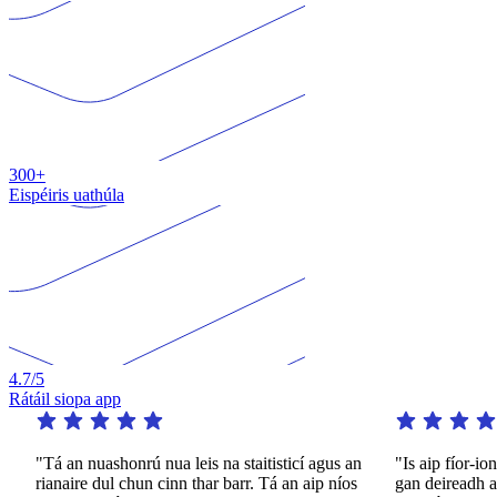
300+
Eispéiris uathúla
4.7
/5
Rátáil siopa app
"Tá an nuashonrú nua leis na staitisticí agus an
"Is aip fíor-iontac
rianaire dul chun cinn thar barr. Tá an aip níos
gan deireadh ar fái