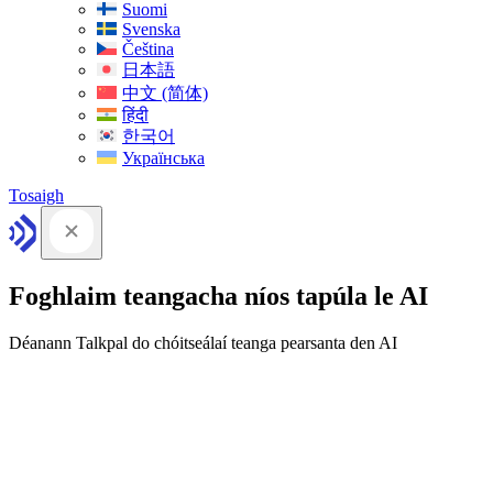
Suomi
Svenska
Čeština
日本語
中文 (简体)
हिंदी
한국어
Українська
Tosaigh
Foghlaim teangacha níos tapúla le AI
Déanann Talkpal do chóitseálaí teanga pearsanta den AI