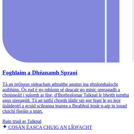
Foghlaim a Dhéanamh Spraoi
Tá an próiseas oideachais athraithe againn ina ghníomhaíocht
aoibhinn. Ós rud é go mbíonn sé deacair go minic spreagadh a
choinneáil i suíomh ar líne, d'fhorbraíomar Talkpal le bheith tumtha
agus spreagúil. Tá an taithí chomh láidir sin gur fearr le go leor
úsáideoirí a gcuid scileanna teanga a fheabhsú lenár n-aip in ionad
cluichí físeáin a imirt.
Bain triail as Talkpal
COSÁN ÉASCA CHUIG AN LÍOFACHT