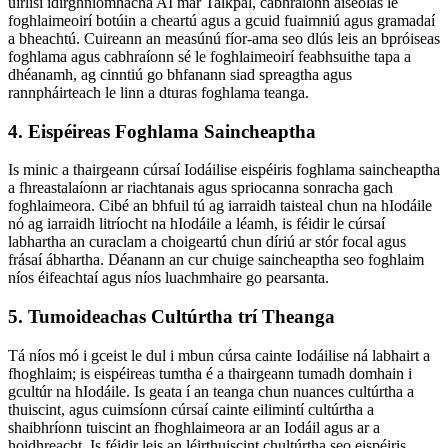
uirlisí idirghníomhacha AI mar Talkpal, cabhraíonn aiseolas le
foghlaimeoirí botúin a cheartú agus a gcuid fuaimniú agus gramadaí
a bheachtú. Cuireann an measúnú fíor-ama seo dlús leis an bpróiseas
foghlama agus cabhraíonn sé le foghlaimeoirí feabhsuithe tapa a
dhéanamh, ag cinntiú go bhfanann siad spreagtha agus
rannpháirteach le linn a dturas foghlama teanga.
4. Eispéireas Foghlama Saincheaptha
Is minic a thairgeann cúrsaí Iodáilise eispéiris foghlama saincheaptha
a fhreastalaíonn ar riachtanais agus spriocanna sonracha gach
foghlaimeora. Cibé an bhfuil tú ag iarraidh taisteal chun na hIodáile
nó ag iarraidh litríocht na hIodáile a léamh, is féidir le cúrsaí
labhartha an curaclam a choigeartú chun díriú ar stór focal agus
frásaí ábhartha. Déanann an cur chuige saincheaptha seo foghlaim
níos éifeachtaí agus níos luachmhaire go pearsanta.
5. Tumoideachas Cultúrtha trí Theanga
Tá níos mó i gceist le dul i mbun cúrsa cainte Iodáilise ná labhairt a
fhoghlaim; is eispéireas tumtha é a thairgeann tumadh domhain i
gcultúr na hIodáile. Is geata í an teanga chun nuances cultúrtha a
thuiscint, agus cuimsíonn cúrsaí cainte eilimintí cultúrtha a
shaibhríonn tuiscint an fhoghlaimeora ar an Iodáil agus ar a
hoidhreacht. Is féidir leis an léirthuiscint chultúrtha seo eispéiris