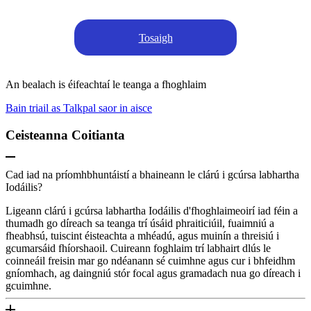
Tosaigh
An bealach is éifeachtaí le teanga a fhoghlaim
Bain triail as Talkpal saor in aisce
Ceisteanna Coitianta
Cad iad na príomhbhuntáistí a bhaineann le clárú i gcúrsa labhartha
Iodáilis?
Ligeann clárú i gcúrsa labhartha Iodáilis d'fhoghlaimeoirí iad féin a
thumadh go díreach sa teanga trí úsáid phraiticiúil, fuaimniú a
fheabhsú, tuiscint éisteachta a mhéadú, agus muinín a threisiú i
gcumarsáid fhíorshaoil. Cuireann foghlaim trí labhairt dlús le
coinneáil freisin mar go ndéanann sé cuimhne agus cur i bhfeidhm
gníomhach, ag daingniú stór focal agus gramadach nua go díreach i
gcuimhne.