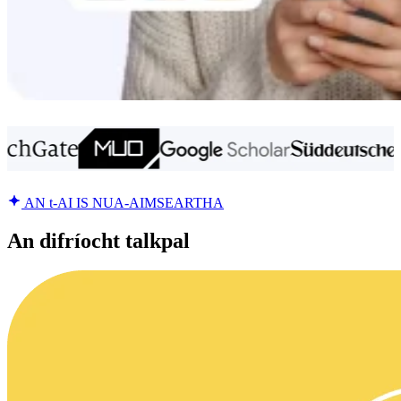
AN t-AI IS NUA-AIMSEARTHA
An difríocht talkpal