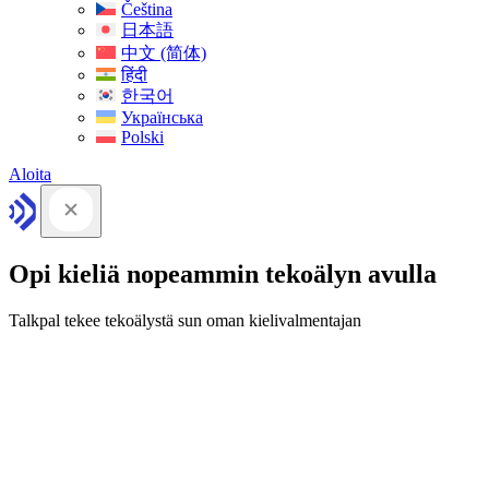
Čeština
日本語
中文 (简体)
हिंदी
한국어
Українська
Polski
Aloita
Opi kieliä nopeammin tekoälyn avulla
Talkpal tekee tekoälystä sun oman kielivalmentajan