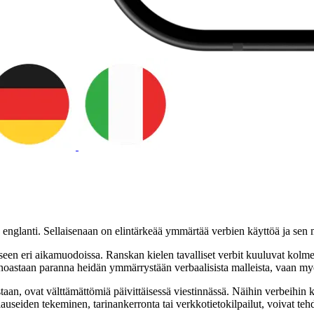
englanti. Sellaisenaan on elintärkeää ymmärtää verbien käyttöä ja sen m
een eri aikamuodoissa. Ranskan kielen tavalliset verbit kuuluvat kolmeen 
 ainoastaan paranna heidän ymmärrystään verbaalisista malleista, vaan m
istaan, ovat välttämättömiä päivittäisessä viestinnässä. Näihin verbeihin k
useiden tekeminen, tarinankerronta tai verkkotietokilpailut, voivat teh