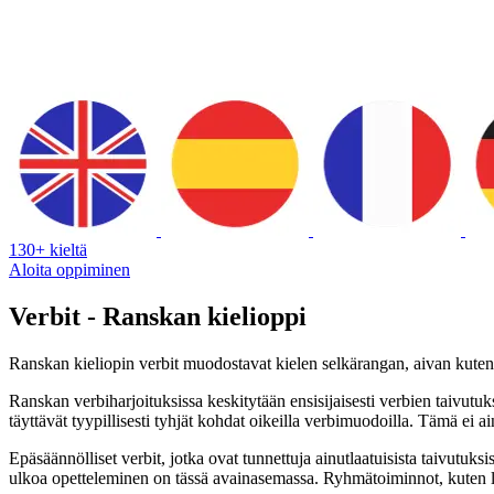
130+ kieltä
Aloita oppiminen
Verbit - Ranskan kielioppi
Ranskan kieliopin verbit muodostavat kielen selkärangan, aivan kuten 
Ranskan verbiharjoituksissa keskitytään ensisijaisesti verbien taivutuks
täyttävät tyypillisesti tyhjät kohdat oikeilla verbimuodoilla. Tämä ei
Epäsäännölliset verbit, jotka ovat tunnettuja ainutlaatuisista taivutuks
ulkoa opetteleminen on tässä avainasemassa. Ryhmätoiminnot, kuten la