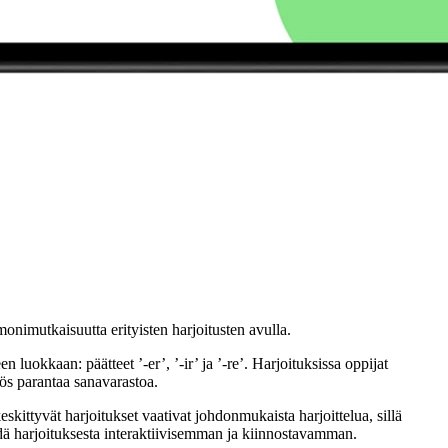
onimutkaisuutta erityisten harjoitusten avulla.
luokkaan: päätteet ’-er’, ’-ir’ ja ’-re’. Harjoituksissa oppijat
yös parantaa sanavarastoa.
eskittyvät harjoitukset vaativat johdonmukaista harjoittelua, sillä
dä harjoituksesta interaktiivisemman ja kiinnostavamman.