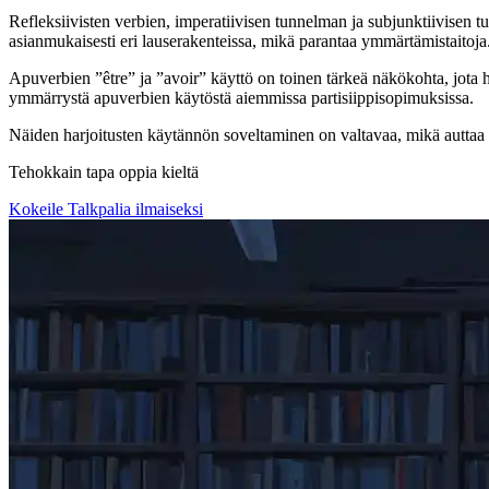
Refleksiivisten verbien, imperatiivisen tunnelman ja subjunktiivisen tu
asianmukaisesti eri lauserakenteissa, mikä parantaa ymmärtämistaitoja
Apuverbien ”être” ja ”avoir” käyttö on toinen tärkeä näkökohta, jota h
ymmärrystä apuverbien käytöstä aiemmissa partisiippisopimuksissa.
Näiden harjoitusten käytännön soveltaminen on valtavaa, mikä auttaa
Tehokkain tapa oppia kieltä
Kokeile Talkpalia ilmaiseksi