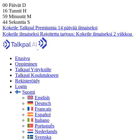
00
Päivät
D
16
Tunnit
H
59
Minuutit
M
43
Sekuntia
S
Kokeile Talkpal Premiumia 14 päivää ilmaiseksi
Kokeile ilmaiseksi
Rajoitettu tarjous:
Kokeile ilmaiseksi 2 viikkoa
Etusivu
Oppiminen
Talkpal Yrityksille
Talkpal Koulutukseen
Rekisteröidy
Login
Suomi
English
Deutsch
Français
Español
Italiano
Português
Nederlands
Svenska