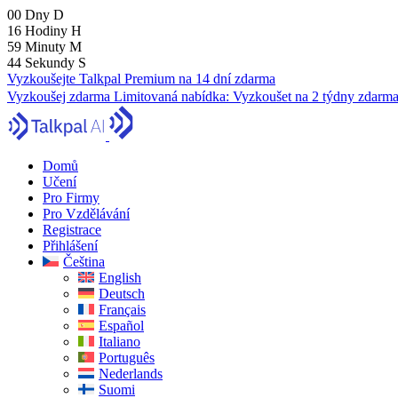
00
Dny
D
16
Hodiny
H
59
Minuty
M
43
Sekundy
S
Vyzkoušejte Talkpal Premium na 14 dní zdarma
Vyzkoušej zdarma
Limitovaná nabídka:
Vyzkoušet na 2 týdny zdarm
Domů
Učení
Pro Firmy
Pro Vzdělávání
Registrace
Přihlášení
Čeština
English
Deutsch
Français
Español
Italiano
Português
Nederlands
Suomi