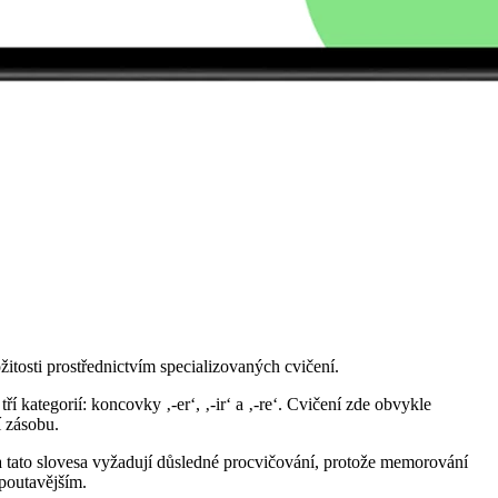
žitosti prostřednictvím specializovaných cvičení.
í kategorií: koncovky ‚-er‘, ‚-ir‘ a ‚-re‘. Cvičení zde obvykle
í zásobu.
 tato slovesa vyžadují důsledné procvičování, protože memorování
 poutavějším.