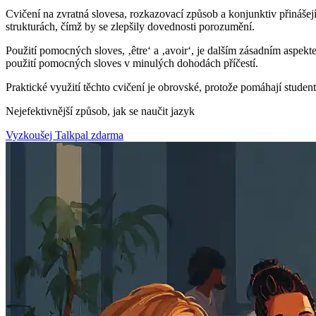
Cvičení na zvratná slovesa, rozkazovací způsob a konjunktiv přináše
strukturách, čímž by se zlepšily dovednosti porozumění.
Použití pomocných sloves, ‚être‘ a ‚avoir‘, je dalším zásadním aspekt
použití pomocných sloves v minulých dohodách příčestí.
Praktické využití těchto cvičení je obrovské, protože pomáhají studen
Nejefektivnější způsob, jak se naučit jazyk
Vyzkoušej Talkpal zdarma