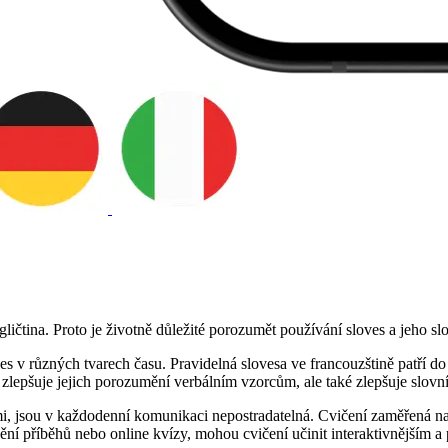
ičtina. Proto je životně důležité porozumět používání sloves a jeho slo
v různých tvarech času. Pravidelná slovesa ve francouzštině patří do tř
zlepšuje jejich porozumění verbálním vzorcům, ale také zlepšuje slovn
i, jsou v každodenní komunikaci nepostradatelná. Cvičení zaměřená na
ávění příběhů nebo online kvízy, mohou cvičení učinit interaktivnějším a