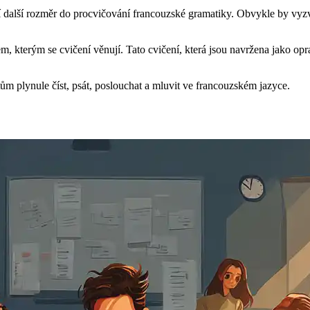
jí další rozměr do procvičování francouzské gramatiky. Obvykle by vyz
em, kterým se cvičení věnují. Tato cvičení, která jsou navržena jako o
tům plynule číst, psát, poslouchat a mluvit ve francouzském jazyce.