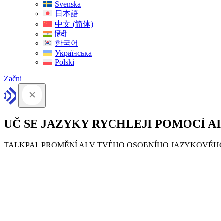
Svenska
日本語
中文 (简体)
हिंदी
한국어
Українська
Polski
Začni
UČ SE JAZYKY RYCHLEJI POMOCÍ AI
TALKPAL PROMĚNÍ AI V TVÉHO OSOBNÍHO JAZYKOVÉ