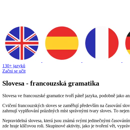
130+ jazyků
Začni se učit
Slovesa - francouzská gramatika
Slovesa ve francouzské gramatice tvoří páteř jazyka, podobně jako angl
Cvičení francouzských sloves se zaměřují především na časování sloves 
zahrnují vyplňování prázdných míst správnými tvary sloves. To nejen 
Nepravidelná slovesa, která jsou známá svými jedinečnými časováním
zde hraje klíčovou roli. Skupinové aktivity, jako je tvoření vět, vypr